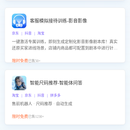
客服模拟接待训练-影音影像
京东 | 抖音 | 淘宝
一键激活专属训练，即刻生成定制化影音影像剧本库！真实
还原买家进线场景，店铺内商品都可配置到剧本中进行针对
性训练，加强商品知识解答能力，提升客服售前转化率。点
击 “立即开通”，快速获取影音影像类目剧本，一键开启客服
限时免费
已售50+
培训。
智能尺码推荐-智能体问答
淘宝 | 京东 | 抖音 | 拼多多
售前机器人 · 尺码推荐 · 自动生成
限时免费
已售1230+