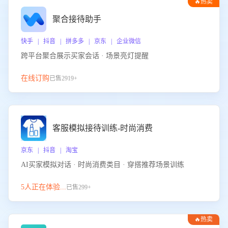
🔥热卖
聚合接待助手
快手 | 抖音 | 拼多多 | 京东 | 企业微信
跨平台聚合展示买家会话 · 场景亮灯提醒
在线订购
已售2919+
客服模拟接待训练-时尚消费
京东 | 抖音 | 淘宝
AI买家模拟对话 · 时尚消费类目 · 穿搭推荐场景训练
5人正在体验...
已售299+
🔥热卖