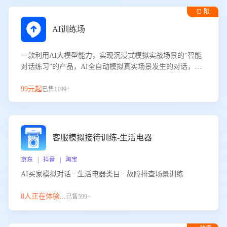
⏰ 限
时试用
AI训练场
一款利用AI大模型能力，实现沉浸式模拟实战场景的“智能
对话练习”的产品，AI全自动模拟真实场景发生的对话，企
业可以帮助员工提升客服接待技巧，持续提升客服团队的销
服能力。
99元起
已售1199+
客服模拟接待训练-生活电器
京东 | 抖音 | 淘宝
AI买家模拟对话 · 生活电器类目 · 故障排查场景训练
8人正在体验...
已售599+