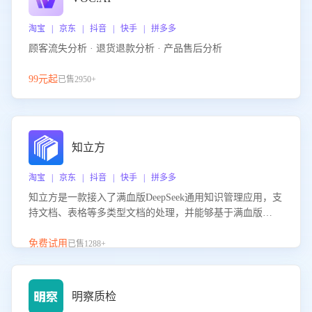
淘宝 | 京东 | 抖音 | 快手 | 拼多多
顾客流失分析 · 退货退款分析 · 产品售后分析
99元起
已售2950+
知立方
淘宝 | 京东 | 抖音 | 快手 | 拼多多
知立方是一款接入了满血版DeepSeek通用知识管理应用，支
持文档、表格等多类型文档的处理，并能够基于满血版
DeepSeek做知识应答。它能够为多种应用场景提供强大的知
识支持，帮助用户高效管理和利用知识资源。通过该产品，
免费试用
已售1288+
用户可以轻松实现文档的上传、分类、检索，提升知识管理
的智能化水平。
明察质检