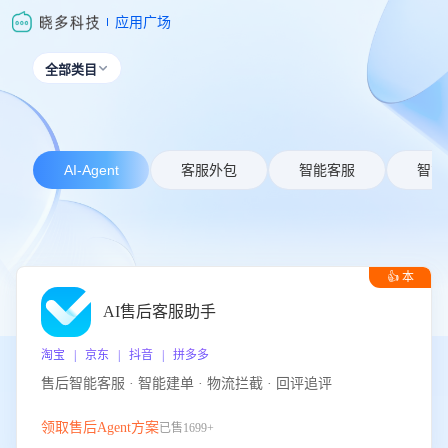
应用广场
全部类目

AI-Agent
客服外包
智能客服
智能
👍 本
周推荐
AI售后客服助手
淘宝 | 京东 | 抖音 | 拼多多
售后智能客服 · 智能建单 · 物流拦截 · 回评追评
领取售后Agent方案
已售1699+