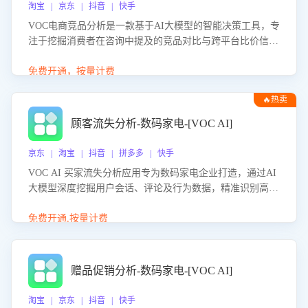
淘宝 | 京东 | 抖音 | 快手
VOC电商竞品分析是一款基于AI大模型的智能决策工具，专
注于挖掘消费者在咨询中提及的竞品对比与跨平台比价信
息。该应用能够精准识别被频繁对比的竞品品牌、咨询量、
商品信息，进行多维度交叉对比，并分析消费者的比价行
免费开通，按量计费
为。通过提供数据驱动的竞品洞察与差异化策略建议，帮助
🔥热卖
企业优化营销话术、突出产品与服务优势，有效提升咨询转
化率，避免陷入单纯价格竞争，实现精准扬长避短。
顾客流失分析-数码家电-[VOC AI]
京东 | 淘宝 | 抖音 | 拼多多 | 快手
VOC AI 买家流失分析应用专为数码家电企业打造，通过AI
大模型深度挖掘用户会话、评论及行为数据，精准识别高流
失风险客户，并定位流失原因：包括产品质量缺陷、售后响
应延迟、竞品价格冲击等。系统自动输出可落地的挽回策
免费开通,按量计费
略，迅速同步到店铺运营团队。
赠品促销分析-数码家电-[VOC AI]
淘宝 | 京东 | 抖音 | 快手