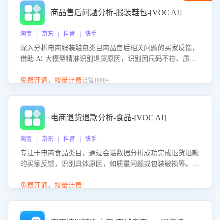
商品售后问题分析-服装鞋包-[VOC AI]
淘宝 | 京东 | 抖音 | 快手
深入分析电商服装鞋包类目商品售后相关问题的买家反馈，
借助 AI 大模型精准识别退货原因，识别因尺码不符、质量
问题等导致的退货原因，给出全方位优化产品与服务的建
议，助力商家优化产品或服务，实现销售额的显著提升。
免费开通，按量计费
已售1690+
电商退货退款分析-食品-[VOC AI]
淘宝 | 京东 | 抖音 | 快手
专注于电商食品类目，通过会话数据分析成功完成退货退款
的买家反馈，识别具体原因，如质量问题或包装破损等。结
合AI大模型，自动评估客服挽回效果，输出优化策略，助力
商家降低退款率，提升售后效率。
免费开通，按量计费