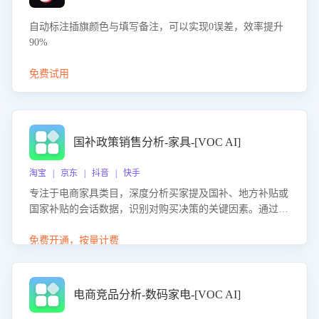
自动标注插旗颜色与填写备注，可以实现0误差，效率提升
90%
免费试用
国补政策销售分析-家具-[VOC AI]
淘宝 | 京东 | 抖音 | 快手
专注于电商家具类目，深度分析买家提及国补、地方补贴或
国家补贴的会话数据，识别对购买决策的关键因素。通过AI
大模型评估客服在政策宣传、回应及互动中的表现，生成优
化策略，助力商家利用国补政策提升GMV。
免费开通，按量计费
电商竞品分析-数码家电-[VOC AI]