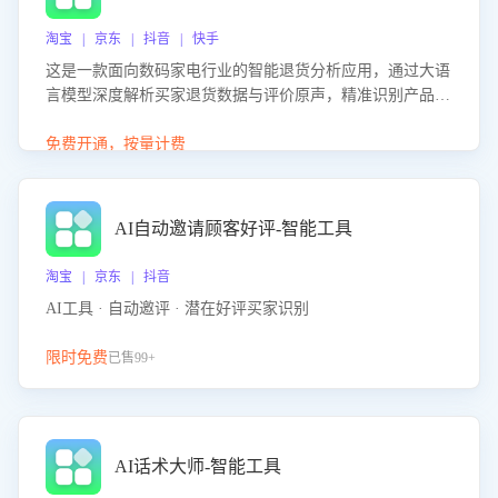
淘宝 | 京东 | 抖音 | 快手
这是一款面向数码家电行业的智能退货分析应用，通过大语
言模型深度解析买家退货数据与评价原声，精准识别产品质
量、描述不符、物流破损等核心退货原因，并输出可落地的
改进建议，通过挖掘用户痛点驱动产品迭代，从根本上降低
免费开通，按量计费
退货率，进而降低因技术差异或服务疏漏导致的退款率。
AI自动邀请顾客好评-智能工具
淘宝 | 京东 | 抖音
AI工具 · 自动邀评 · 潜在好评买家识别
限时免费
已售99+
AI话术大师-智能工具