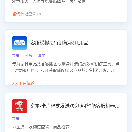
外包服务 · 大促专属客服团队 · 岗前培训
咨询体验
已售889+
客服模拟接待训练-家具用品
京东 | 抖音 | 淘宝
专为家具用品类目客服团队量身打造的高效AI训练工具。点
击“立即开通”，即可获取适配家居商品的定制化训练，开启
模拟真实客户对话的演练。针对性提升客服在家具用品功
能、尺寸参数咨询等高频场景下的专业应对能力。
2人正在体验...
京东-卡片样式发送欢迎语-[智能客服机器人]
京东
AI工具 · 欢迎语配置 · 商品推荐