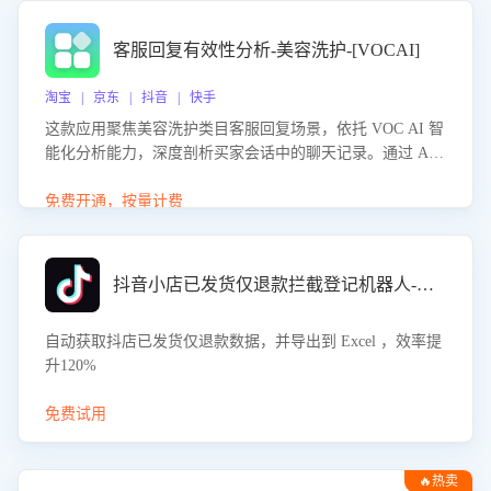
客服回复有效性分析-美容洗护-[VOCAI]
淘宝 | 京东 | 抖音 | 快手
这款应用聚焦美容洗护类目客服回复场景，依托 VOC AI 智
能化分析能力，深度剖析买家会话中的聊天记录。通过 AI
大模型精准定位客服在不同场景的理解与回应难点，评判解
答的有效性与完整性，输出针对性改进策略，助力商家快速
免费开通，按量计费
优化快捷话术，提升客服接待响应率与服务质量。
抖音小店已发货仅退款拦截登记机器人-八爪鱼
自动获取抖店已发货仅退款数据，并导出到 Excel ，效率提
升120%
免费试用
🔥热卖