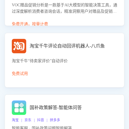
VOC赠品促销分析是一款基于AI大模型的智能决策工具，通
过深度解析消费者咨询会话，精准洞察用户对赠品及促销政
策的真实偏好与需求。该应用可识别高吸引力赠品和热门促
销诉求，帮助企业制定个性化赠品组合策略，优化资源投放
免费开通，按量计费
并淘汰低效赠品，在提升成交转化率的同时有效控制成本，
实现促销效果最大化。
淘宝千牛评论自动回评机器人-八爪鱼
淘宝千牛“待卖家评价”自动评价
免费试用
国补政策解答-智能体问答
淘宝 | 京东 | 抖音 | 拼多多
智能客服 · 国补政策问题智能解答