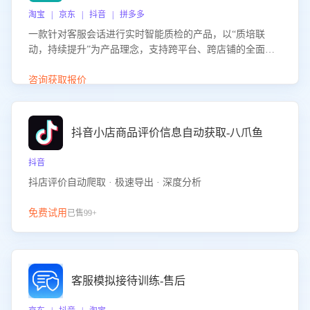
淘宝 | 京东 | 抖音 | 拼多多
一款针对客服会话进行实时智能质检的产品，以“质培联
动，持续提升”为产品理念，支持跨平台、跨店铺的全面、
实时、智能化质检，并根据质检结果形成质培联动，持续提
升客服团队的销服能力。
咨询获取报价
抖音小店商品评价信息自动获取-八爪鱼
抖音
抖店评价自动爬取 · 极速导出 · 深度分析
免费试用
已售99+
客服模拟接待训练-售后