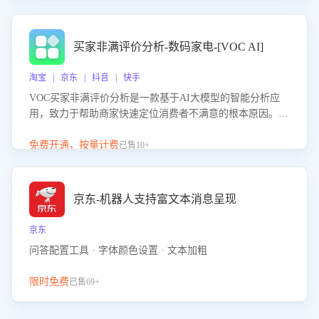
成效。系统可自动生成针对性改进策略，包括沟通话术优
化、流程规范及部门协同建议，从而提升客服团队舆情应对
能力，阻断差评扩散，维护品牌声誉，实现客户满意度的持
买家非满评价分析-数码家电-[VOC AI]
续提升。
淘宝 | 京东 | 抖音 | 快手
VOC买家非满评价分析是一款基于AI大模型的智能分析应
用，致力于帮助商家快速定位消费者不满意的根本原因。该
产品可自动识别非满评价中的关键问题，区别问题是否属于
客服原因或其它部门原因，明确责任归属，提供可落地的改
免费开通，按量计费
已售10+
进建议与策略方向。通过深入挖掘会话内容，商家可针对性
优化服务流程、提升客服质量，并协同相关部门推进体验整
改，有效提升客户满意度和店铺整体服务质量。
京东-机器人支持富文本消息呈现
京东
问答配置工具 · 字体颜色设置 · 文本加粗
限时免费
已售69+