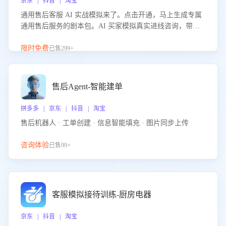
京东 | 抖音 | 淘宝
通用售后客服 AI 实战模拟来了。点击开通，马上生成专属
通用售后服务的剧本包。AI 买家模拟真实进线咨询，带您
的客服团队进行沉浸式训练，快速吃透功能咨询等售后场景
的应对要点，轻松提升服务能力。
限时免费
已售299+
售后Agent-智能建单
拼多多 | 京东 | 抖音 | 淘宝
售后机器人 · 工单创建 · 信息智能填充 · 图片同步上传
咨询体验
已售99+
客服模拟接待训练-厨房电器
京东 | 抖音 | 淘宝