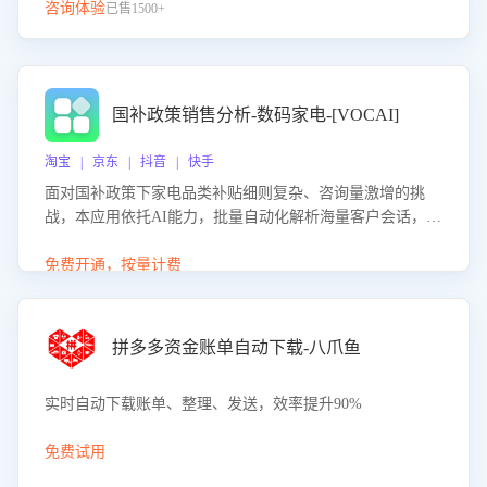
咨询体验
已售1500+
国补政策销售分析-数码家电-[VOCAI]
淘宝 | 京东 | 抖音 | 快手
面对国补政策下家电品类补贴细则复杂、咨询量激增的挑
战，本应用依托AI能力，批量自动化解析海量客户会话，精
准识别消费者对能以旧换新、补贴额度等政策的关注焦点与
购买意向，深度洞察决策动因。同时全面评估客服团队政策
免费开通，按量计费
解读准确性与响应效率，定位服务薄弱环节，为企业提供数
据驱动的策略优化建议与培训支持，助力提升政策响应速
度、客服转化能力及销售业绩。
拼多多资金账单自动下载-八爪鱼
实时自动下载账单、整理、发送，效率提升90%
免费试用