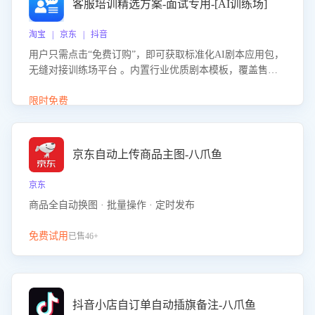
客服培训精选方案-面试专用-[AI训练场]
淘宝 | 京东 | 抖音
用户只需点击“免费订购”，即可获取标准化AI剧本应用包，
无缝对接训练场平台 。内置行业优质剧本模板，覆盖售前
咨询、售后处理等全场景，消除复杂部署流程，节省90%的
初始化时间，助力企业快速启动智能客服训练
限时免费
京东自动上传商品主图-八爪鱼
京东
商品全自动换图 · 批量操作 · 定时发布
免费试用
已售46+
抖音小店自订单自动插旗备注-八爪鱼