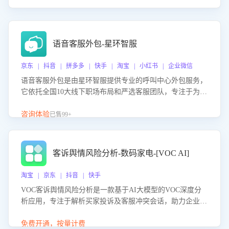
语音客服外包-星环智服
京东 | 抖音 | 拼多多 | 快手 | 淘宝 | 小红书 | 企业微信
语音客服外包是由星环智服提供专业的呼叫中心外包服务，
它依托全国10大线下职场布局和严选客服团队，专注于为企
业提供高效的语音呼叫解决方案。这项服务旨在通过专业的
客服团队和智能工具提升语音客服服务效率和质量，帮助企
咨询体验
已售99+
业实现降本增效。
客诉舆情风险分析-数码家电-[VOC AI]
淘宝 | 京东 | 抖音 | 快手
VOC客诉舆情风险分析是一款基于AI大模型的VOC深度分
析应用，专注于解析买家投诉及客服冲突会话，助力企业精
准防控舆情风险。该产品通过智能定位高风险会话、精准判
别客户情绪、归因争议根源，并客观评估客服应对合理性与
免费开通，按量计费