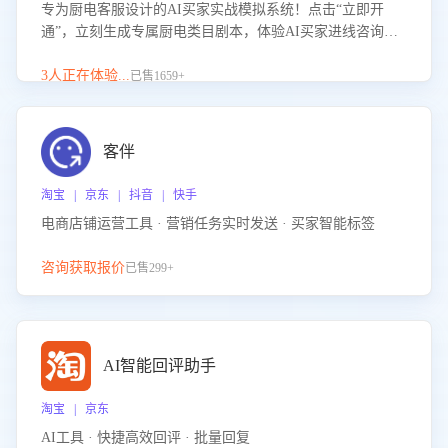
专为厨电客服设计的AI买家实战模拟系统！点击“立即开
通”，立刻生成专属厨电类目剧本，体验AI买家进线咨询真
实场景训练，快速掌握针对家用厨电商品的“功能咨询”等真
实场景应对技巧！
3人正在体验...
已售1659+
客伴
淘宝 | 京东 | 抖音 | 快手
电商店铺运营工具 · 营销任务实时发送 · 买家智能标签
咨询获取报价
已售299+
AI智能回评助手
淘宝 | 京东
AI工具 · 快捷高效回评 · 批量回复