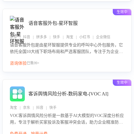
生效中
语音客服外包-星环智服
京东 | 抖音 | 拼多多 | 快手 | 淘宝 | 小红书 | 企业微信
语音客服外包是由星环智服提供专业的呼叫中心外包服务，它
依托全国10大线下职场布局和严选客服团队，专注于为企业提
供高效的语音呼叫解决方案。这项服务旨在通过专业的客服团
咨询体验
已售99+
队和智能工具提升语音客服服务效率和质量，帮助企业实现降
本增效。
生效中
客诉舆情风险分析-数码家电-[VOC AI]
淘宝 | 京东 | 抖音 | 快手
VOC客诉舆情风险分析是一款基于AI大模型的VOC深度分析应
用，专注于解析买家投诉及客服冲突会话，助力企业精准防控
舆情风险。该产品通过智能定位高风险会话、精准判别客户情
免费开通，按量计费