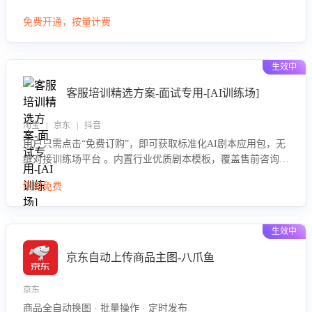
大模型，自动评估客服挽回效果，输出优化策略，助力商家降
免费开通，按量计费
低退款率，提升售后效率。
生效中
客服培训精选方案-面试专用-[AI训练场]
淘宝 | 京东 | 抖音
用户只需点击“免费订购”，即可获取标准化AI剧本应用包，无
缝对接训练场平台 。内置行业优质剧本模板，覆盖售前咨询、
售后处理等全场景，消除复杂部署流程，节省90%的初始化时
限时免费
间，助力企业快速启动智能客服训练
生效中
京东自动上传商品主图-八爪鱼
京东
商品全自动换图 · 批量操作 · 定时发布