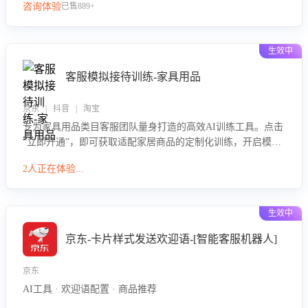
咨询体验
已售889+
生效中
客服模拟接待训练-家具用品
京东 | 抖音 | 淘宝
专为家具用品类目客服团队量身打造的高效AI训练工具。点击
“立即开通”，即可获取适配家居商品的定制化训练，开启模拟
真实客户对话的演练。针对性提升客服在家具用品功能、尺寸
2人正在体验...
参数咨询等高频场景下的专业应对能力。
生效中
京东-卡片样式发送欢迎语-[智能客服机器人]
京东
AI工具 · 欢迎语配置 · 商品推荐