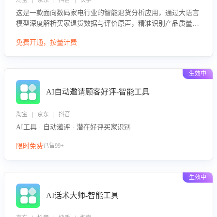
淘宝 | 京东 | 抖音 | 快手
这是一款面向数码家电行业的智能退货分析应用，通过大语言
模型深度解析买家退货数据与评价原声，精准识别产品质量、
描述不符、物流破损等核心退货原因，并输出可落地的改进建
免费开通，按量计费
议，通过挖掘用户痛点驱动产品迭代，从根本上降低退货率，
进而降低因技术差异或服务疏漏导致的退款率。
生效中
AI自动邀请顾客好评-智能工具
淘宝 | 京东 | 抖音
AI工具 · 自动邀评 · 潜在好评买家识别
限时免费
已售99+
生效中
AI话术大师-智能工具