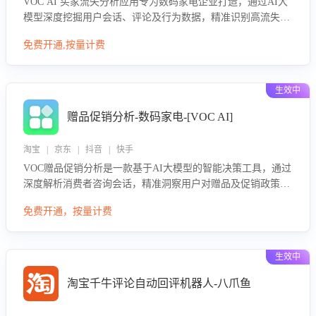
VOC AI 买家流失分析应用专为数码家电企业打造，通过AI大
模型深度挖掘用户会话、评论及行为数据，精准识别高流失风
险客户，并定位流失原因：包括产品质量缺陷、售后响应延
免费开通,按量计费
迟、竞品价格冲击等。系统自动输出可落地的挽回策略，迅速
同步到店铺运营团队。
生效中
赠品促销分析-数码家电-[VOC AI]
淘宝 | 京东 | 抖音 | 快手
VOC赠品促销分析是一款基于AI大模型的智能决策工具，通过
深度解析消费者咨询会话，精准洞察用户对赠品及促销政策的
真实偏好与需求。该应用可识别高吸引力赠品和热门促销诉
免费开通，按量计费
求，帮助企业制定个性化赠品组合策略，优化资源投放并淘汰
低效赠品，在提升成交转化率的同时有效控制成本，实现促销
效果最大化。
生效中
淘宝千牛评论自动回评机器人-八爪鱼