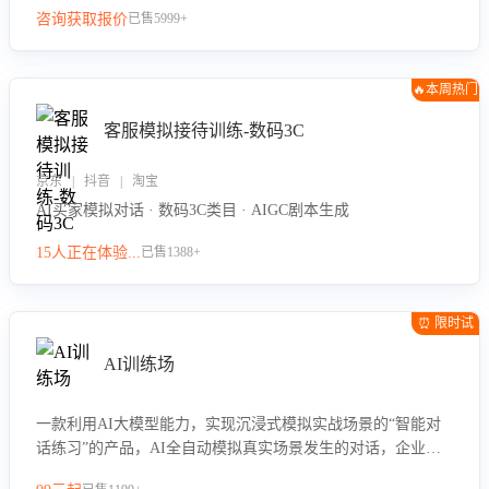
咨询获取报价
已售5999+
🔥本周热门
客服模拟接待训练-数码3C
京东 | 抖音 | 淘宝
AI买家模拟对话 · 数码3C类目 · AIGC剧本生成
15人正在体验...
已售1388+
⏰ 限时试
用
AI训练场
一款利用AI大模型能力，实现沉浸式模拟实战场景的“智能对
话练习”的产品，AI全自动模拟真实场景发生的对话，企业可
以帮助员工提升客服接待技巧，持续提升客服团队的销服能