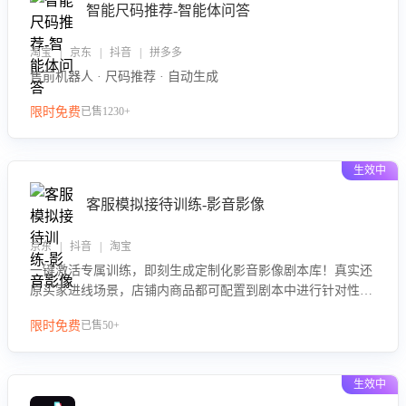
智能尺码推荐-智能体问答
淘宝 | 京东 | 抖音 | 拼多多
售前机器人 · 尺码推荐 · 自动生成
限时免费
已售1230+
生效中
客服模拟接待训练-影音影像
京东 | 抖音 | 淘宝
一键激活专属训练，即刻生成定制化影音影像剧本库！真实还
原买家进线场景，店铺内商品都可配置到剧本中进行针对性训
练，加强商品知识解答能力，提升客服售前转化率。点击 “立
限时免费
已售50+
即开通”，快速获取影音影像类目剧本，一键开启客服培训。
生效中