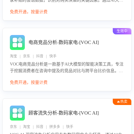
家补贴的会话数据，识别对购买决策的关键因素。通过AI大模
型评估客服在政策宣传、回应及互动中的表现，生成优化策
免费开通，按量计费
略，助力商家利用国补政策提升GMV。
生效中
电商竞品分析-数码家电-[VOC AI]
淘宝 | 京东 | 抖音 | 快手
VOC电商竞品分析是一款基于AI大模型的智能决策工具，专注
于挖掘消费者在咨询中提及的竞品对比与跨平台比价信息。该
应用能够精准识别被频繁对比的竞品品牌、咨询量、商品信
免费开通，按量计费
息，进行多维度交叉对比，并分析消费者的比价行为。通过提
供数据驱动的竞品洞察与差异化策略建议，帮助企业优化营销
话术、突出产品与服务优势，有效提升咨询转化率，避免陷入
🔥热卖
单纯价格竞争，实现精准扬长避短。
顾客流失分析-数码家电-[VOC AI]
京东 | 淘宝 | 抖音 | 拼多多 | 快手