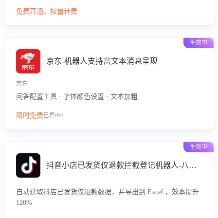
型精准定位客服在不同场景的理解与回应难点，评判解答的有
免费开通，按量计费
效性与完整性，输出针对性改进策略，助力商家快速优化快捷
话术，提升客服接待响应率与服务质量。
生效中
京东-机器人支持富文本消息呈现
京东
问答配置工具 · 字体颜色设置 · 文本加粗
限时免费
已售69+
生效中
抖音小店已发货仅退款拦截登记机器人-八爪鱼
自动获取抖店已发货仅退款数据，并导出到 Excel ，效率提升
120%