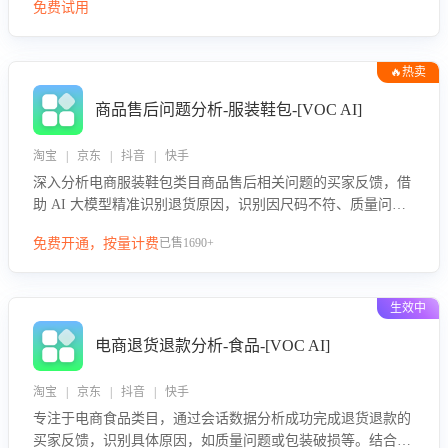
免费试用
🔥热卖
商品售后问题分析-服装鞋包-[VOC AI]
淘宝 | 京东 | 抖音 | 快手
深入分析电商服装鞋包类目商品售后相关问题的买家反馈，借
助 AI 大模型精准识别退货原因，识别因尺码不符、质量问题
等导致的退货原因，给出全方位优化产品与服务的建议，助力
免费开通，按量计费
已售1690+
商家优化产品或服务，实现销售额的显著提升。
生效中
电商退货退款分析-食品-[VOC AI]
淘宝 | 京东 | 抖音 | 快手
专注于电商食品类目，通过会话数据分析成功完成退货退款的
买家反馈，识别具体原因，如质量问题或包装破损等。结合AI