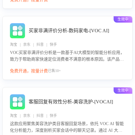
绪、归因争议根源，并客观评估客服应对合理性与成效。系统
可自动生成针对性改进策略，包括沟通话术优化、流程规范及
部门协同建议，从而提升客服团队舆情应对能力，阻断差评扩
生效中
散，维护品牌声誉，实现客户满意度的持续提升。
买家非满评价分析-数码家电-[VOC AI]
淘宝 | 京东 | 抖音 | 快手
VOC买家非满评价分析是一款基于AI大模型的智能分析应用，
致力于帮助商家快速定位消费者不满意的根本原因。该产品可
自动识别非满评价中的关键问题，区别问题是否属于客服原因
免费开通，按量计费
已售10+
或其它部门原因，明确责任归属，提供可落地的改进建议与策
略方向。通过深入挖掘会话内容，商家可针对性优化服务流
程、提升客服质量，并协同相关部门推进体验整改，有效提升
生效中
客户满意度和店铺整体服务质量。
客服回复有效性分析-美容洗护-[VOCAI]
淘宝 | 京东 | 抖音 | 快手
这款应用聚焦美容洗护类目客服回复场景，依托 VOC AI 智能
化分析能力，深度剖析买家会话中的聊天记录。通过 AI 大模