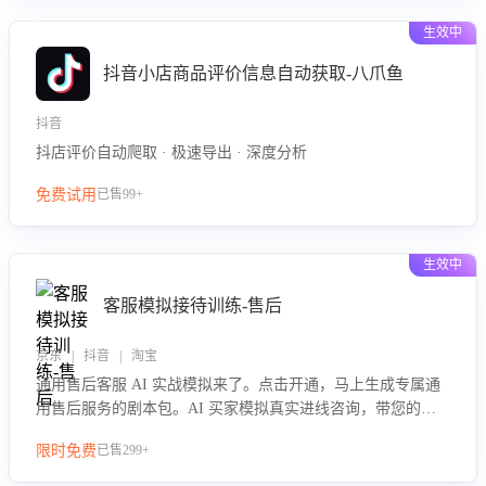
生效中
抖音小店商品评价信息自动获取-八爪鱼
抖音
抖店评价自动爬取 · 极速导出 · 深度分析
免费试用
已售99+
生效中
客服模拟接待训练-售后
京东 | 抖音 | 淘宝
通用售后客服 AI 实战模拟来了。点击开通，马上生成专属通
用售后服务的剧本包。AI 买家模拟真实进线咨询，带您的客
服团队进行沉浸式训练，快速吃透功能咨询等售后场景的应对
限时免费
已售299+
要点，轻松提升服务能力。