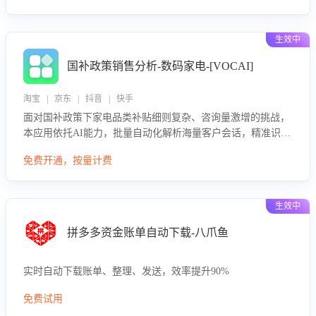
生效中
国补政策销售分析-数码家电-[VOCAI]
淘宝 | 京东 | 抖音 | 快手
面对国补政策下家电品类补贴细则复杂、咨询量激增的挑战，
本应用依托AI能力，批量自动化解析海量客户会话，精准识别
消费者对能以旧换新、补贴额度等政策的关注焦点与购买意
免费开通，按量计费
向，深度洞察决策动因。同时全面评估客服团队政策解读准确
性与响应效率，定位服务薄弱环节，为企业提供数据驱动的策
略优化建议与培训支持，助力提升政策响应速度、客服转化能
生效中
力及销售业绩。
拼多多资金账单自动下载-八爪鱼
实时自动下载账单、整理、发送，效率提升90%
免费试用