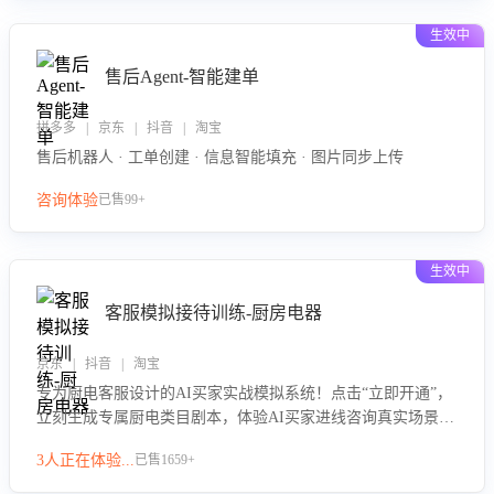
生效中
售后Agent-智能建单
拼多多 | 京东 | 抖音 | 淘宝
售后机器人 · 工单创建 · 信息智能填充 · 图片同步上传
咨询体验
已售99+
生效中
客服模拟接待训练-厨房电器
京东 | 抖音 | 淘宝
专为厨电客服设计的AI买家实战模拟系统！点击“立即开通”，
立刻生成专属厨电类目剧本，体验AI买家进线咨询真实场景训
练，快速掌握针对家用厨电商品的“功能咨询”等真实场景应对
3人正在体验...
已售1659+
技巧！