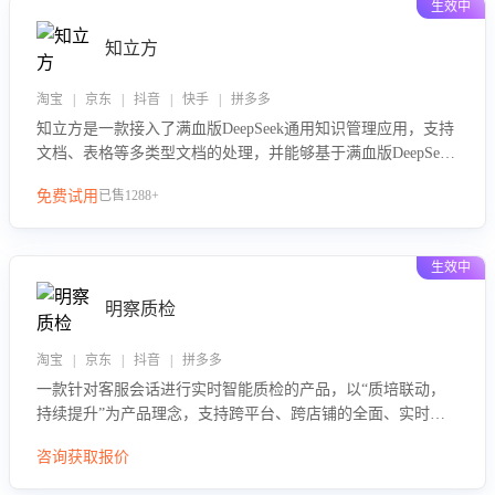
生效中
知立方
淘宝 | 京东 | 抖音 | 快手 | 拼多多
知立方是一款接入了满血版DeepSeek通用知识管理应用，支持
文档、表格等多类型文档的处理，并能够基于满血版DeepSeek
做知识应答。它能够为多种应用场景提供强大的知识支持，帮
免费试用
已售1288+
助用户高效管理和利用知识资源。通过该产品，用户可以轻松
实现文档的上传、分类、检索，提升知识管理的智能化水平。
生效中
明察质检
淘宝 | 京东 | 抖音 | 拼多多
一款针对客服会话进行实时智能质检的产品，以“质培联动，
持续提升”为产品理念，支持跨平台、跨店铺的全面、实时、
智能化质检，并根据质检结果形成质培联动，持续提升客服团
咨询获取报价
队的销服能力。