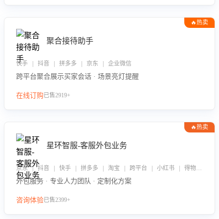
🔥热卖
聚合接待助手
快手 | 抖音 | 拼多多 | 京东 | 企业微信
跨平台聚合展示买家会话 · 场景亮灯提醒
在线订购
已售2919+
🔥热卖
星环智服-客服外包业务
京东 | 抖音 | 快手 | 拼多多 | 淘宝 | 跨平台 | 小红书 | 得物 | 企业微信
外包服务 · 专业人力团队 · 定制化方案
咨询体验
已售2399+