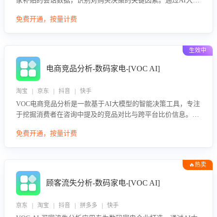
家补贴的会话数据，识别对购买决策的关键因素。通过AI大模
型评估客服在政策宣传、回应及互动中的表现，生成优化策
免费开通，按量计费
略，助力商家利用国补政策提升GMV。
生效中
电商竞品分析-数码家电-[VOC AI]
淘宝 | 京东 | 抖音 | 快手
VOC电商竞品分析是一款基于AI大模型的智能决策工具，专注
于挖掘消费者在咨询中提及的竞品对比与跨平台比价信息。该
应用能够精准识别被频繁对比的竞品品牌、咨询量、商品信
免费开通，按量计费
息，进行多维度交叉对比，并分析消费者的比价行为。通过提
供数据驱动的竞品洞察与差异化策略建议，帮助企业优化营销
话术、突出产品与服务优势，有效提升咨询转化率，避免陷入
🔥热卖
单纯价格竞争，实现精准扬长避短。
顾客流失分析-数码家电-[VOC AI]
京东 | 淘宝 | 抖音 | 拼多多 | 快手