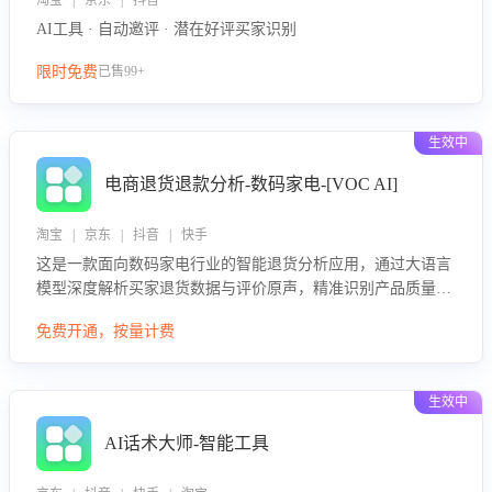
淘宝 | 京东 | 抖音
AI工具 · 自动邀评 · 潜在好评买家识别
限时免费
已售99+
生效中
电商退货退款分析-数码家电-[VOC AI]
淘宝 | 京东 | 抖音 | 快手
这是一款面向数码家电行业的智能退货分析应用，通过大语言
模型深度解析买家退货数据与评价原声，精准识别产品质量、
描述不符、物流破损等核心退货原因，并输出可落地的改进建
免费开通，按量计费
议，通过挖掘用户痛点驱动产品迭代，从根本上降低退货率，
进而降低因技术差异或服务疏漏导致的退款率。
生效中
AI话术大师-智能工具