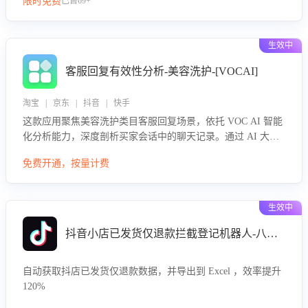
限时免费
已售69+
生效中
客服回复有效性分析-美容洗护-[VOCAI]
淘宝 | 京东 | 抖音 | 快手
这款应用聚焦美容洗护类目客服回复场景，依托 VOC AI 智能
化分析能力，深度剖析买家会话中的聊天记录。通过 AI 大模
型精准定位客服在不同场景的理解与回应难点，评判解答的有
免费开通，按量计费
效性与完整性，输出针对性改进策略，助力商家快速优化快捷
话术，提升客服接待响应率与服务质量。
生效中
抖音小店已发货仅退款拦截登记机器人-八爪鱼
自动获取抖店已发货仅退款数据，并导出到 Excel ，效率提升
120%