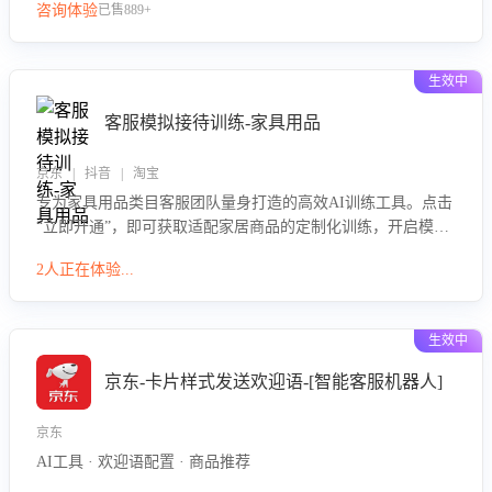
咨询体验
已售889+
生效中
客服模拟接待训练-家具用品
京东 | 抖音 | 淘宝
专为家具用品类目客服团队量身打造的高效AI训练工具。点击
“立即开通”，即可获取适配家居商品的定制化训练，开启模拟
真实客户对话的演练。针对性提升客服在家具用品功能、尺寸
2人正在体验...
参数咨询等高频场景下的专业应对能力。
生效中
京东-卡片样式发送欢迎语-[智能客服机器人]
京东
AI工具 · 欢迎语配置 · 商品推荐