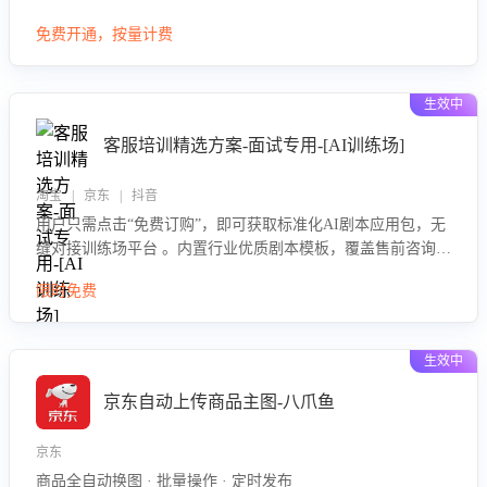
大模型，自动评估客服挽回效果，输出优化策略，助力商家降
免费开通，按量计费
低退款率，提升售后效率。
生效中
客服培训精选方案-面试专用-[AI训练场]
淘宝 | 京东 | 抖音
用户只需点击“免费订购”，即可获取标准化AI剧本应用包，无
缝对接训练场平台 。内置行业优质剧本模板，覆盖售前咨询、
售后处理等全场景，消除复杂部署流程，节省90%的初始化时
限时免费
间，助力企业快速启动智能客服训练
生效中
京东自动上传商品主图-八爪鱼
京东
商品全自动换图 · 批量操作 · 定时发布