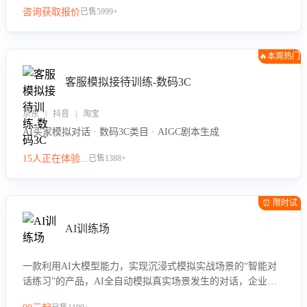
咨询获取报价
已售5999+
🔥本周热门
客服模拟接待训练-数码3C
京东 | 抖音 | 淘宝
AI买家模拟对话 · 数码3C类目 · AIGC剧本生成
15人正在体验...
已售1388+
⏰ 限时试
用
AI训练场
一款利用AI大模型能力，实现沉浸式模拟实战场景的“智能对
话练习”的产品，AI全自动模拟真实场景发生的对话，企业可
以帮助员工提升客服接待技巧，持续提升客服团队的销服能