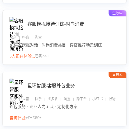
生效中
客服模拟接待训练-时尚消费
京东 | 抖音 | 淘宝
AI买家模拟对话 · 时尚消费类目 · 穿搭推荐场景训练
5人正在体验...
已售299+
🔥热卖
星环智服-客服外包业务
京东 | 抖音 | 快手 | 拼多多 | 淘宝 | 跨平台 | 小红书 | 得物 | 企业微信
外包服务 · 专业人力团队 · 定制化方案
咨询体验
已售2399+