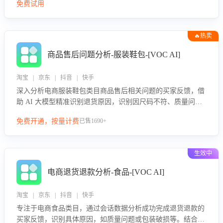
免费试用
🔥热卖
商品售后问题分析-服装鞋包-[VOC AI]
淘宝 | 京东 | 抖音 | 快手
深入分析电商服装鞋包类目商品售后相关问题的买家反馈，借
助 AI 大模型精准识别退货原因，识别因尺码不符、质量问题
等导致的退货原因，给出全方位优化产品与服务的建议，助力
免费开通，按量计费
已售1690+
商家优化产品或服务，实现销售额的显著提升。
生效中
电商退货退款分析-食品-[VOC AI]
淘宝 | 京东 | 抖音 | 快手
专注于电商食品类目，通过会话数据分析成功完成退货退款的
买家反馈，识别具体原因，如质量问题或包装破损等。结合AI