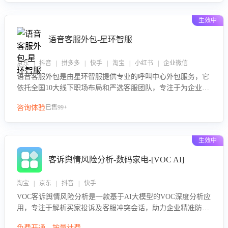
生效中
语音客服外包-星环智服
京东 | 抖音 | 拼多多 | 快手 | 淘宝 | 小红书 | 企业微信
语音客服外包是由星环智服提供专业的呼叫中心外包服务，它
依托全国10大线下职场布局和严选客服团队，专注于为企业提
供高效的语音呼叫解决方案。这项服务旨在通过专业的客服团
咨询体验
已售99+
队和智能工具提升语音客服服务效率和质量，帮助企业实现降
本增效。
生效中
客诉舆情风险分析-数码家电-[VOC AI]
淘宝 | 京东 | 抖音 | 快手
VOC客诉舆情风险分析是一款基于AI大模型的VOC深度分析应
用，专注于解析买家投诉及客服冲突会话，助力企业精准防控
舆情风险。该产品通过智能定位高风险会话、精准判别客户情
免费开通，按量计费