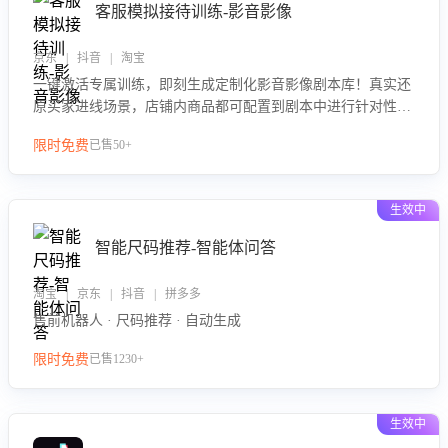
客服模拟接待训练-影音影像
京东 | 抖音 | 淘宝
一键激活专属训练，即刻生成定制化影音影像剧本库！真实还
原买家进线场景，店铺内商品都可配置到剧本中进行针对性训
练，加强商品知识解答能力，提升客服售前转化率。点击 “立
限时免费
已售50+
即开通”，快速获取影音影像类目剧本，一键开启客服培训。
生效中
智能尺码推荐-智能体问答
淘宝 | 京东 | 抖音 | 拼多多
售前机器人 · 尺码推荐 · 自动生成
限时免费
已售1230+
生效中