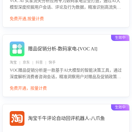
VOC AI 买家流失分析应用专为数码家电企业打造，通过AI大
模型深度挖掘用户会话、评论及行为数据，精准识别高流失风
险客户，并定位流失原因：包括产品质量缺陷、售后响应延
免费开通,按量计费
迟、竞品价格冲击等。系统自动输出可落地的挽回策略，迅速
同步到店铺运营团队。
生效中
赠品促销分析-数码家电-[VOC AI]
淘宝 | 京东 | 抖音 | 快手
VOC赠品促销分析是一款基于AI大模型的智能决策工具，通过
深度解析消费者咨询会话，精准洞察用户对赠品及促销政策的
真实偏好与需求。该应用可识别高吸引力赠品和热门促销诉
免费开通，按量计费
求，帮助企业制定个性化赠品组合策略，优化资源投放并淘汰
低效赠品，在提升成交转化率的同时有效控制成本，实现促销
效果最大化。
生效中
淘宝千牛评论自动回评机器人-八爪鱼