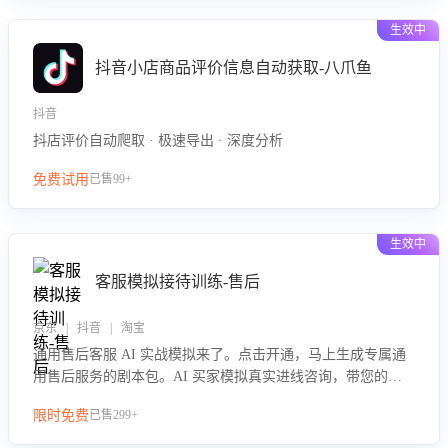
生效中
抖音小店商品评价信息自动获取-八爪鱼
抖音
抖店评价自动爬取 · 极速导出 · 深度分析
免费试用
已售99+
生效中
客服模拟接待训练-售后
京东 | 抖音 | 淘宝
通用售后客服 AI 实战模拟来了。点击开通，马上生成专属通
用售后服务的剧本包。AI 买家模拟真实进线咨询，带您的客
服团队进行沉浸式训练，快速吃透功能咨询等售后场景的应对
限时免费
已售299+
要点，轻松提升服务能力。