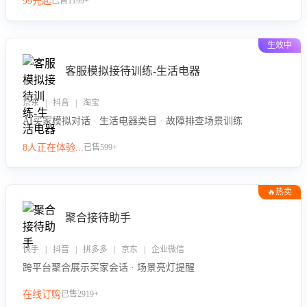
99元起
已售1199+
力。
生效中
客服模拟接待训练-生活电器
京东 | 抖音 | 淘宝
AI买家模拟对话 · 生活电器类目 · 故障排查场景训练
8人正在体验...
已售599+
🔥热卖
聚合接待助手
快手 | 抖音 | 拼多多 | 京东 | 企业微信
跨平台聚合展示买家会话 · 场景亮灯提醒
在线订购
已售2919+