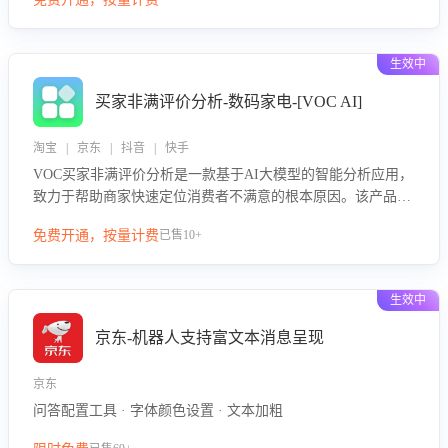
绪、归因争议根源，并客观评估客服应对合理性与成效。系统
可自动生成针对性改进策略，包括沟通话术优化、流程规范及
部门协同建议，从而提升客服团队舆情应对能力，阻断差评扩
生效中
散，维护品牌声誉，实现客户满意度的持续提升。
买家非满评价分析-数码家电-[VOC AI]
淘宝 | 京东 | 抖音 | 快手
VOC买家非满评价分析是一款基于AI大模型的智能分析应用，
致力于帮助商家快速定位消费者不满意的根本原因。该产品可
自动识别非满评价中的关键问题，区别问题是否属于客服原因
免费开通，按量计费
已售10+
或其它部门原因，明确责任归属，提供可落地的改进建议与策
略方向。通过深入挖掘会话内容，商家可针对性优化服务流
程、提升客服质量，并协同相关部门推进体验整改，有效提升
生效中
客户满意度和店铺整体服务质量。
京东-机器人支持富文本消息呈现
京东
问答配置工具 · 字体颜色设置 · 文本加粗