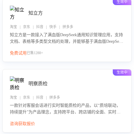
生效中
知立方
淘宝 | 京东 | 抖音 | 快手 | 拼多多
知立方是一款接入了满血版DeepSeek通用知识管理应用，支持
文档、表格等多类型文档的处理，并能够基于满血版DeepSeek
做知识应答。它能够为多种应用场景提供强大的知识支持，帮
免费试用
已售1288+
助用户高效管理和利用知识资源。通过该产品，用户可以轻松
实现文档的上传、分类、检索，提升知识管理的智能化水平。
生效中
明察质检
淘宝 | 京东 | 抖音 | 拼多多
一款针对客服会话进行实时智能质检的产品，以“质培联动，
持续提升”为产品理念，支持跨平台、跨店铺的全面、实时、
智能化质检，并根据质检结果形成质培联动，持续提升客服团
咨询获取报价
队的销服能力。