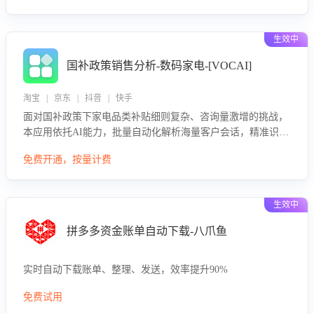
生效中
国补政策销售分析-数码家电-[VOCAI]
淘宝 | 京东 | 抖音 | 快手
面对国补政策下家电品类补贴细则复杂、咨询量激增的挑战，
本应用依托AI能力，批量自动化解析海量客户会话，精准识别
消费者对能以旧换新、补贴额度等政策的关注焦点与购买意
免费开通，按量计费
向，深度洞察决策动因。同时全面评估客服团队政策解读准确
性与响应效率，定位服务薄弱环节，为企业提供数据驱动的策
略优化建议与培训支持，助力提升政策响应速度、客服转化能
生效中
力及销售业绩。
拼多多资金账单自动下载-八爪鱼
实时自动下载账单、整理、发送，效率提升90%
免费试用