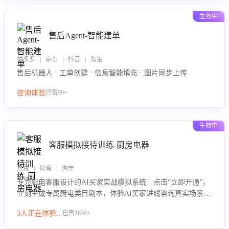
生效中
售后Agent-智能建单
拼多多 | 京东 | 抖音 | 淘宝
售后机器人 · 工单创建 · 信息智能填充 · 图片同步上传
咨询体验
已售99+
生效中
客服模拟接待训练-厨房电器
京东 | 抖音 | 淘宝
专为厨电客服设计的AI买家实战模拟系统！点击“立即开通”，
立刻生成专属厨电类目剧本，体验AI买家进线咨询真实场景训
练，快速掌握针对家用厨电商品的“功能咨询”等真实场景应对
3人正在体验...
已售1659+
技巧！