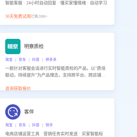
智能客服 · 24小时自动回复 · 懂买家懂情绪 · 自动学习
30天免费试用
已售2000+
明察质检
淘宝 | 京东 | 抖音 | 拼多多
一款针对客服会话进行实时智能质检的产品，以“质培
联动，持续提升”为产品理念，支持跨平台、跨店铺的
全面、实时、智能化质检，并根据质检结果形成质培
联动，持续提升客服团队的销服能力。
咨询获取报价
客伴
淘宝 | 京东 | 抖音 | 快手
电商店铺运营工具 · 营销任务实时发送 · 买家智能标