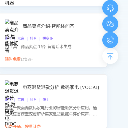
商品卖点介绍-智能体问答
淘宝 | 京东 | 抖音 | 拼多多
AI工具 · 商品卖点介绍· 营销话术生成
限时免费
已售99+
电商退货退款分析-数码家电-[VOC AI]
淘宝 | 京东 | 抖音 | 快手
这是一款面向数码家电行业的智能退货分析应用，通
过大语言模型深度解析买家退货数据与评价原声，精
准识别产品质量、描述不符、物流破损等核心退货原
因，并输出可落地的改进建议，通过挖掘用户痛点驱
免费开通，按量计费