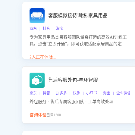
客服模拟接待训练-家具用品
京东 | 抖音 | 淘宝
专为家具用品类目客服团队量身打造的高效AI训练工
具。点击“立即开通”，即可获取适配家居商品的定制
化训练，开启模拟真实客户对话的演练。针对性提升
客服在家具用品功能、尺寸参数咨询等高频场景下的
2人正在体验...
专业应对能力。
售后客服外包-星环智服
京东 | 抖音 | 拼多多 | 快手 | 小红书 | 淘宝 | 企业微信
外包服务 · 售后专属客服团队 · 工单高效处理
咨询体验
已售1500+