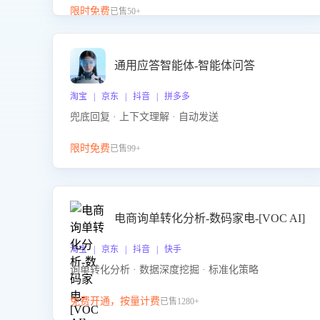
升客服售前转化率。点击 “立即开通”，快速获取影音
限时免费
已售50+
影像类目剧本，一键开启客服培训。
通用应答智能体-智能体问答
淘宝 | 京东 | 抖音 | 拼多多
兜底回复 · 上下文理解 · 自动发送
限时免费
已售99+
电商询单转化分析-数码家电-[VOC AI]
淘宝 | 京东 | 抖音 | 快手
询单转化分析 · 数据深度挖掘 · 标准化策略
免费开通，按量计费
已售1280+