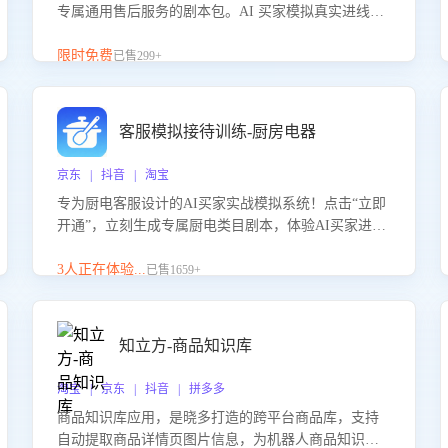
专属通用售后服务的剧本包。AI 买家模拟真实进线咨
询，带您的客服团队进行沉浸式训练，快速吃透功能
咨询等售后场景的应对要点，轻松提升服务能力。
限时免费
已售299+
客服模拟接待训练-厨房电器
京东 | 抖音 | 淘宝
专为厨电客服设计的AI买家实战模拟系统！点击“立即
开通”，立刻生成专属厨电类目剧本，体验AI买家进线
咨询真实场景训练，快速掌握针对家用厨电商品的“功
能咨询”等真实场景应对技巧！
3人正在体验...
已售1659+
知立方-商品知识库
淘宝 | 京东 | 抖音 | 拼多多
商品知识库应用，是晓多打造的跨平台商品库，支持
自动提取商品详情页图片信息，为机器人商品知识问