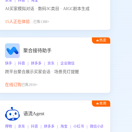
京东 | 抖音 | 淘宝
AI买家模拟对话 · 数码3C类目 · AIGC剧本生成
15人正在体验...
已售1388+
🔥热卖
聚合接待助手
快手 | 抖音 | 拼多多 | 京东 | 企业微信
跨平台聚合展示买家会话 · 场景亮灯提醒
在线订购
已售2919+
🔥本周
热门
语流Agent
 企业微信
得物 | 京东 | 抖音 | 拼多多 | 淘宝 | 小红书 | 微信小店 | 快手 | 唯品