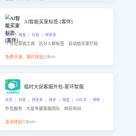
动产品迭代，从根本上降低退货率，进而降低因技术
差异或服务疏漏导致的退款率。
AI智能买家标签-[客伴]
京东 | 淘宝 | 抖音 | 拼多多
个性化营销工具 · 区分人群标签 · 自动给买家打标
免费开通，限时体验
已售99+
临时大促客服外包-星环智服
京东 | 抖音 | 拼多多 | 快手 | 淘宝 | 小红书 | 得物 | 企业微信
外包服务 · 大促专属客服团队 · 岗前培训
咨询体验
已售889+