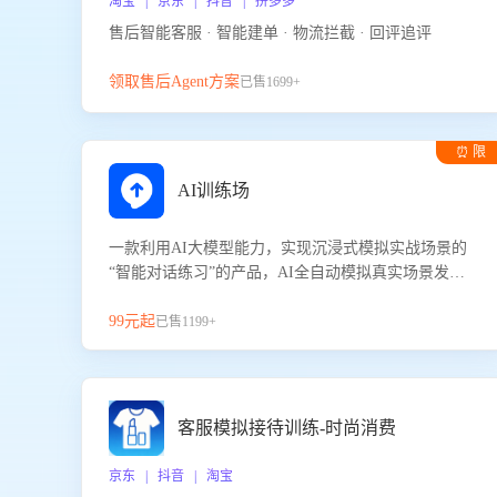
淘宝 | 京东 | 抖音 | 拼多多
售后智能客服 · 智能建单 · 物流拦截 · 回评追评
领取售后Agent方案
已售1699+
⏰ 限
时试用
AI训练场
一款利用AI大模型能力，实现沉浸式模拟实战场景的
“智能对话练习”的产品，AI全自动模拟真实场景发生
的对话，企业可以帮助员工提升客服接待技巧，持续
提升客服团队的销服能力。
99元起
已售1199+
客服模拟接待训练-时尚消费
京东 | 抖音 | 淘宝