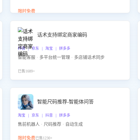
答、商品卖点介绍等智能体提供完整、全面、准确的
商品知识。
限时免费
话术支持绑定商家编码
抖音 | 京东 | 淘宝 | 拼多多
智能客服 · 多平台统一管理 · 多店铺话术同步
已售1689+
智能尺码推荐-智能体问答
淘宝 | 京东 | 抖音 | 拼多多
售前机器人 · 尺码推荐 · 自动生成
限时免费
已售1230+