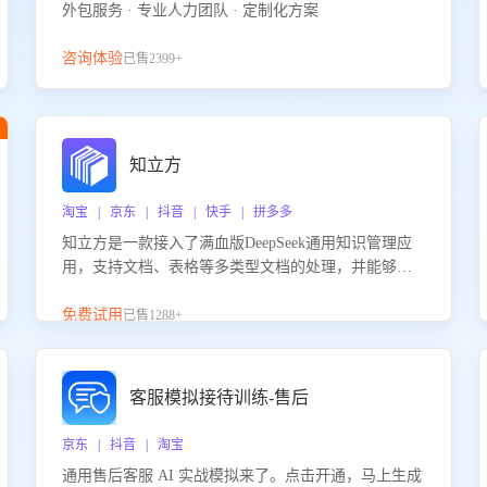
外包服务 · 专业人力团队 · 定制化方案
咨询体验
已售2399+
知立方
淘宝 | 京东 | 抖音 | 快手 | 拼多多
知立方是一款接入了满血版DeepSeek通用知识管理应
用，支持文档、表格等多类型文档的处理，并能够基
于满血版DeepSeek做知识应答。它能够为多种应用场
景提供强大的知识支持，帮助用户高效管理和利用知
免费试用
已售1288+
识资源。通过该产品，用户可以轻松实现文档的上
传、分类、检索，提升知识管理的智能化水平。
客服模拟接待训练-售后
京东 | 抖音 | 淘宝
通用售后客服 AI 实战模拟来了。点击开通，马上生成