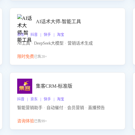
AI话术大师-智能工具
京东 | 抖音 | 快手 | 淘宝
AI工具 · DeepSeek大模型 · 营销话术生成
限时免费
已售28+
集客CRM-标准版
抖音 | 京东 | 快手 | 淘宝
智能营销助手 · 自动催付 · 会员营销 · 直播预告
咨询体验
已售99+