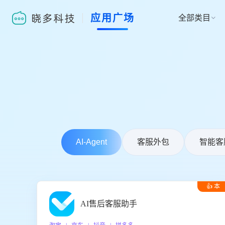
应用广场
全部类目

AI-Agent
客服外包
智能客
👍 本
周推荐
AI售后客服助手