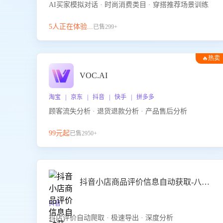
AI买家模拟对话 · 时尚消费类目 · 穿搭推荐场景训练
5人正在体验...
已售299+
🔥热卖
VOC.AI
淘宝 | 京东 | 抖音 | 快手 | 拼多多
顾客流失分析 · 退货退款分析 · 产品售后分析
99元起
已售2950+
抖音小店商品评价信息自动获取-八爪鱼
抖音
抖店评价自动爬取 · 极速导出 · 深度分析