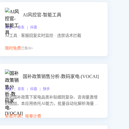
AI风控官-智能工具
淘宝 | 京东 | 抖音
AI工具 · 客服回复实时监控 · 违禁话术拦截
限时免费
已售99+
国补政策销售分析-数码家电-[VOCAI]
淘宝 | 京东 | 抖音 | 快手
面对国补政策下家电品类补贴细则复杂、咨询量激增
的挑战，本应用依托AI能力，批量自动化解析海量客
户会话，精准识别消费者对能以旧换新、补贴额度等
政策的关注焦点与购买意向，深度洞察决策动因。同
免费开通，按量计费
时全面评估客服团队政策解读准确性与响应效率，定
位服务薄弱环节，为企业提供数据驱动的策略优化建