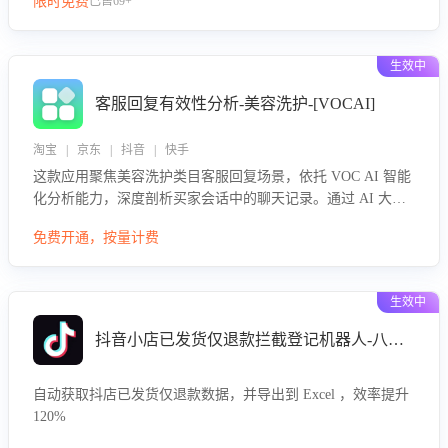
限时免费
已售69+
生效中
客服回复有效性分析-美容洗护-[VOCAI]
淘宝 | 京东 | 抖音 | 快手
这款应用聚焦美容洗护类目客服回复场景，依托 VOC AI 智能
化分析能力，深度剖析买家会话中的聊天记录。通过 AI 大模
型精准定位客服在不同场景的理解与回应难点，评判解答的有
免费开通，按量计费
效性与完整性，输出针对性改进策略，助力商家快速优化快捷
话术，提升客服接待响应率与服务质量。
生效中
抖音小店已发货仅退款拦截登记机器人-八爪鱼
自动获取抖店已发货仅退款数据，并导出到 Excel ，效率提升
120%