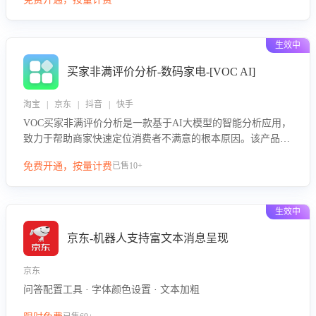
绪、归因争议根源，并客观评估客服应对合理性与成效。系统
可自动生成针对性改进策略，包括沟通话术优化、流程规范及
部门协同建议，从而提升客服团队舆情应对能力，阻断差评扩
生效中
散，维护品牌声誉，实现客户满意度的持续提升。
买家非满评价分析-数码家电-[VOC AI]
淘宝 | 京东 | 抖音 | 快手
VOC买家非满评价分析是一款基于AI大模型的智能分析应用，
致力于帮助商家快速定位消费者不满意的根本原因。该产品可
自动识别非满评价中的关键问题，区别问题是否属于客服原因
免费开通，按量计费
已售10+
或其它部门原因，明确责任归属，提供可落地的改进建议与策
略方向。通过深入挖掘会话内容，商家可针对性优化服务流
程、提升客服质量，并协同相关部门推进体验整改，有效提升
生效中
客户满意度和店铺整体服务质量。
京东-机器人支持富文本消息呈现
京东
问答配置工具 · 字体颜色设置 · 文本加粗