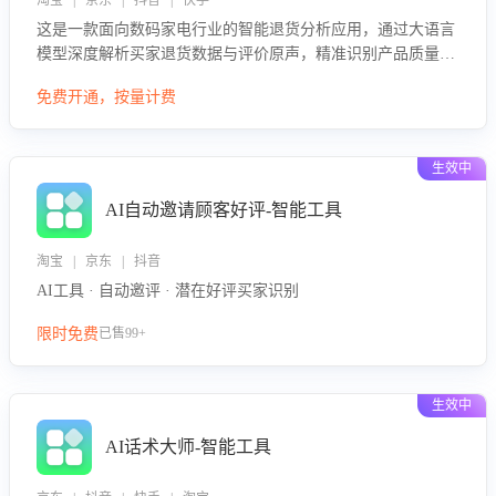
淘宝 | 京东 | 抖音 | 快手
这是一款面向数码家电行业的智能退货分析应用，通过大语言
模型深度解析买家退货数据与评价原声，精准识别产品质量、
描述不符、物流破损等核心退货原因，并输出可落地的改进建
免费开通，按量计费
议，通过挖掘用户痛点驱动产品迭代，从根本上降低退货率，
进而降低因技术差异或服务疏漏导致的退款率。
生效中
AI自动邀请顾客好评-智能工具
淘宝 | 京东 | 抖音
AI工具 · 自动邀评 · 潜在好评买家识别
限时免费
已售99+
生效中
AI话术大师-智能工具