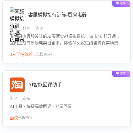
生效中
客服模拟接待训练-厨房电器
京东 | 抖音 | 淘宝
专为厨电客服设计的AI买家实战模拟系统！点击“立即开通”，
立刻生成专属厨电类目剧本，体验AI买家进线咨询真实场景训
练，快速掌握针对家用厨电商品的“功能咨询”等真实场景应对
3人正在体验...
已售1659+
技巧！
生效中
AI智能回评助手
淘宝 | 京东
AI工具 · 快捷高效回评 · 批量回复
面议
已售299+