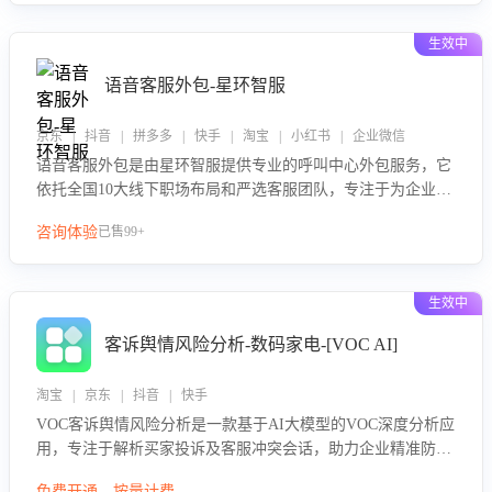
生效中
语音客服外包-星环智服
京东 | 抖音 | 拼多多 | 快手 | 淘宝 | 小红书 | 企业微信
语音客服外包是由星环智服提供专业的呼叫中心外包服务，它
依托全国10大线下职场布局和严选客服团队，专注于为企业提
供高效的语音呼叫解决方案。这项服务旨在通过专业的客服团
咨询体验
已售99+
队和智能工具提升语音客服服务效率和质量，帮助企业实现降
本增效。
生效中
客诉舆情风险分析-数码家电-[VOC AI]
淘宝 | 京东 | 抖音 | 快手
VOC客诉舆情风险分析是一款基于AI大模型的VOC深度分析应
用，专注于解析买家投诉及客服冲突会话，助力企业精准防控
舆情风险。该产品通过智能定位高风险会话、精准判别客户情
免费开通，按量计费