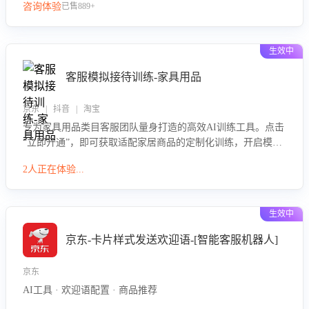
咨询体验
已售889+
生效中
客服模拟接待训练-家具用品
京东 | 抖音 | 淘宝
专为家具用品类目客服团队量身打造的高效AI训练工具。点击
“立即开通”，即可获取适配家居商品的定制化训练，开启模拟
真实客户对话的演练。针对性提升客服在家具用品功能、尺寸
2人正在体验...
参数咨询等高频场景下的专业应对能力。
生效中
京东-卡片样式发送欢迎语-[智能客服机器人]
京东
AI工具 · 欢迎语配置 · 商品推荐