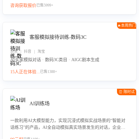
咨询获取报价
已售5999+
🔥本周热门
客服模拟接待训练-数码3C
京东 | 抖音 | 淘宝
AI买家模拟对话 · 数码3C类目 · AIGC剧本生成
15人正在体验...
已售1388+
⏰ 限时试
用
AI训练场
一款利用AI大模型能力，实现沉浸式模拟实战场景的“智能对
话练习”的产品，AI全自动模拟真实场景发生的对话，企业可
以帮助员工提升客服接待技巧，持续提升客服团队的销服能