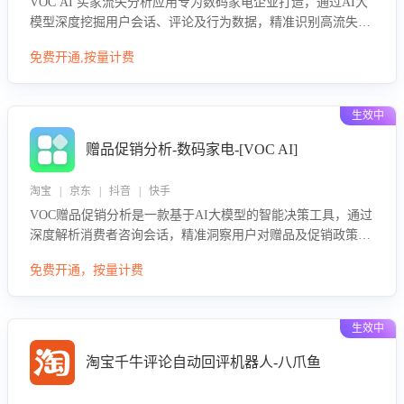
VOC AI 买家流失分析应用专为数码家电企业打造，通过AI大
模型深度挖掘用户会话、评论及行为数据，精准识别高流失风
险客户，并定位流失原因：包括产品质量缺陷、售后响应延
免费开通,按量计费
迟、竞品价格冲击等。系统自动输出可落地的挽回策略，迅速
同步到店铺运营团队。
生效中
赠品促销分析-数码家电-[VOC AI]
淘宝 | 京东 | 抖音 | 快手
VOC赠品促销分析是一款基于AI大模型的智能决策工具，通过
深度解析消费者咨询会话，精准洞察用户对赠品及促销政策的
真实偏好与需求。该应用可识别高吸引力赠品和热门促销诉
免费开通，按量计费
求，帮助企业制定个性化赠品组合策略，优化资源投放并淘汰
低效赠品，在提升成交转化率的同时有效控制成本，实现促销
效果最大化。
生效中
淘宝千牛评论自动回评机器人-八爪鱼