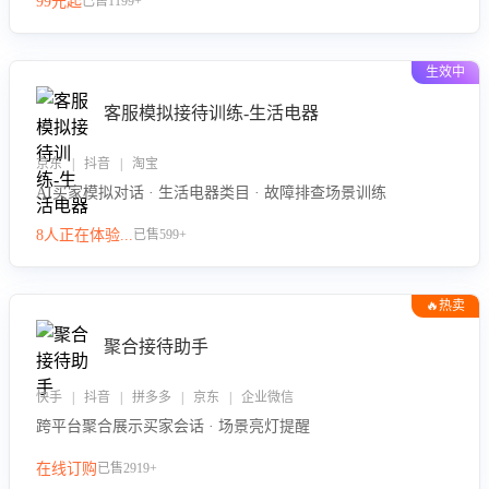
99元起
已售1199+
力。
生效中
客服模拟接待训练-生活电器
京东 | 抖音 | 淘宝
AI买家模拟对话 · 生活电器类目 · 故障排查场景训练
8人正在体验...
已售599+
🔥热卖
聚合接待助手
快手 | 抖音 | 拼多多 | 京东 | 企业微信
跨平台聚合展示买家会话 · 场景亮灯提醒
在线订购
已售2919+