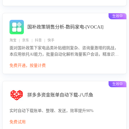
生效中
国补政策销售分析-数码家电-[VOCAI]
淘宝 | 京东 | 抖音 | 快手
面对国补政策下家电品类补贴细则复杂、咨询量激增的挑战，
本应用依托AI能力，批量自动化解析海量客户会话，精准识别
消费者对能以旧换新、补贴额度等政策的关注焦点与购买意
免费开通，按量计费
向，深度洞察决策动因。同时全面评估客服团队政策解读准确
性与响应效率，定位服务薄弱环节，为企业提供数据驱动的策
略优化建议与培训支持，助力提升政策响应速度、客服转化能
生效中
力及销售业绩。
拼多多资金账单自动下载-八爪鱼
实时自动下载账单、整理、发送，效率提升90%
免费试用