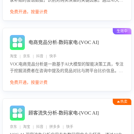
家补贴的会话数据，识别对购买决策的关键因素。通过AI大模
型评估客服在政策宣传、回应及互动中的表现，生成优化策
免费开通，按量计费
略，助力商家利用国补政策提升GMV。
生效中
电商竞品分析-数码家电-[VOC AI]
淘宝 | 京东 | 抖音 | 快手
VOC电商竞品分析是一款基于AI大模型的智能决策工具，专注
于挖掘消费者在咨询中提及的竞品对比与跨平台比价信息。该
应用能够精准识别被频繁对比的竞品品牌、咨询量、商品信
免费开通，按量计费
息，进行多维度交叉对比，并分析消费者的比价行为。通过提
供数据驱动的竞品洞察与差异化策略建议，帮助企业优化营销
话术、突出产品与服务优势，有效提升咨询转化率，避免陷入
🔥热卖
单纯价格竞争，实现精准扬长避短。
顾客流失分析-数码家电-[VOC AI]
京东 | 淘宝 | 抖音 | 拼多多 | 快手