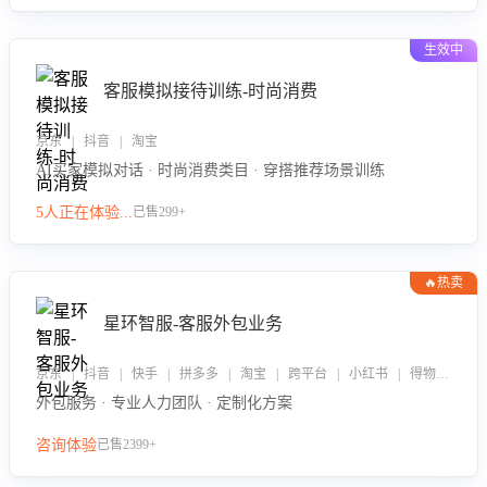
生效中
客服模拟接待训练-时尚消费
京东 | 抖音 | 淘宝
AI买家模拟对话 · 时尚消费类目 · 穿搭推荐场景训练
5人正在体验...
已售299+
🔥热卖
星环智服-客服外包业务
京东 | 抖音 | 快手 | 拼多多 | 淘宝 | 跨平台 | 小红书 | 得物 | 企业微信
外包服务 · 专业人力团队 · 定制化方案
咨询体验
已售2399+