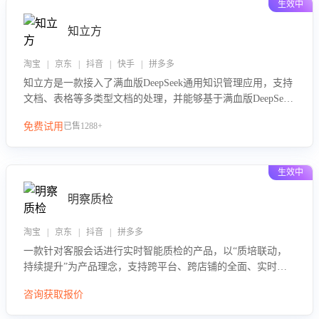
生效中
知立方
淘宝 | 京东 | 抖音 | 快手 | 拼多多
知立方是一款接入了满血版DeepSeek通用知识管理应用，支持
文档、表格等多类型文档的处理，并能够基于满血版DeepSeek
做知识应答。它能够为多种应用场景提供强大的知识支持，帮
免费试用
已售1288+
助用户高效管理和利用知识资源。通过该产品，用户可以轻松
实现文档的上传、分类、检索，提升知识管理的智能化水平。
生效中
明察质检
淘宝 | 京东 | 抖音 | 拼多多
一款针对客服会话进行实时智能质检的产品，以“质培联动，
持续提升”为产品理念，支持跨平台、跨店铺的全面、实时、
智能化质检，并根据质检结果形成质培联动，持续提升客服团
咨询获取报价
队的销服能力。