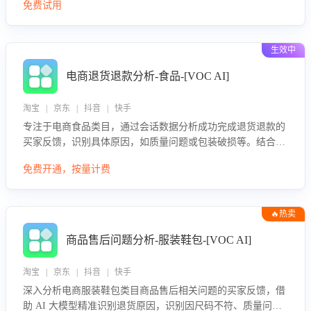
免费试用
生效中
电商退货退款分析-食品-[VOC AI]
淘宝 | 京东 | 抖音 | 快手
专注于电商食品类目，通过会话数据分析成功完成退货退款的
买家反馈，识别具体原因，如质量问题或包装破损等。结合AI
大模型，自动评估客服挽回效果，输出优化策略，助力商家降
免费开通，按量计费
低退款率，提升售后效率。
🔥热卖
商品售后问题分析-服装鞋包-[VOC AI]
淘宝 | 京东 | 抖音 | 快手
深入分析电商服装鞋包类目商品售后相关问题的买家反馈，借
助 AI 大模型精准识别退货原因，识别因尺码不符、质量问题