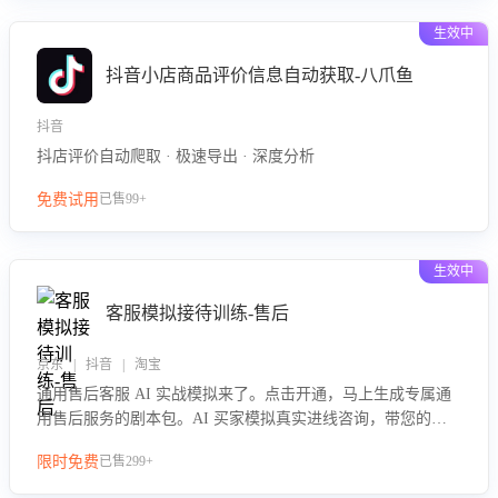
生效中
抖音小店商品评价信息自动获取-八爪鱼
抖音
抖店评价自动爬取 · 极速导出 · 深度分析
免费试用
已售99+
生效中
客服模拟接待训练-售后
京东 | 抖音 | 淘宝
通用售后客服 AI 实战模拟来了。点击开通，马上生成专属通
用售后服务的剧本包。AI 买家模拟真实进线咨询，带您的客
服团队进行沉浸式训练，快速吃透功能咨询等售后场景的应对
限时免费
已售299+
要点，轻松提升服务能力。