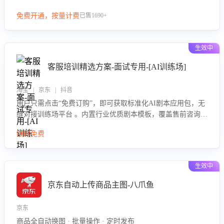
等导致的退货原因，给出全方位优化产品与服务的建议，助力
免费开通，按量计费
已售1690+
商家优化产品或服务，实现销售额的显著提升。
生效中
客服培训精选方案-面试专用-[AI训练场]
淘宝 | 京东 | 抖音
用户只需点击“免费订购”，即可获取标准化AI剧本应用包，无
缝对接训练场平台 。内置行业优质剧本模板，覆盖售前咨询、
售后处理等全场景，消除复杂部署流程，节省90%的初始化时
限时免费
间，助力企业快速启动智能客服训练
生效中
京东自动上传商品主图-八爪鱼
京东
商品全自动换图 · 批量操作 · 定时发布