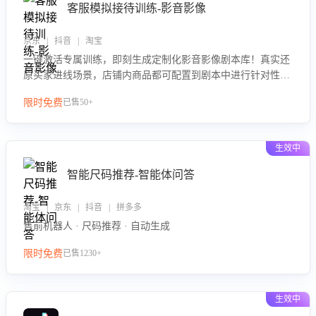
客服模拟接待训练-影音影像
京东 | 抖音 | 淘宝
一键激活专属训练，即刻生成定制化影音影像剧本库！真实还
原买家进线场景，店铺内商品都可配置到剧本中进行针对性训
练，加强商品知识解答能力，提升客服售前转化率。点击 “立
限时免费
已售50+
即开通”，快速获取影音影像类目剧本，一键开启客服培训。
生效中
智能尺码推荐-智能体问答
淘宝 | 京东 | 抖音 | 拼多多
售前机器人 · 尺码推荐 · 自动生成
限时免费
已售1230+
生效中