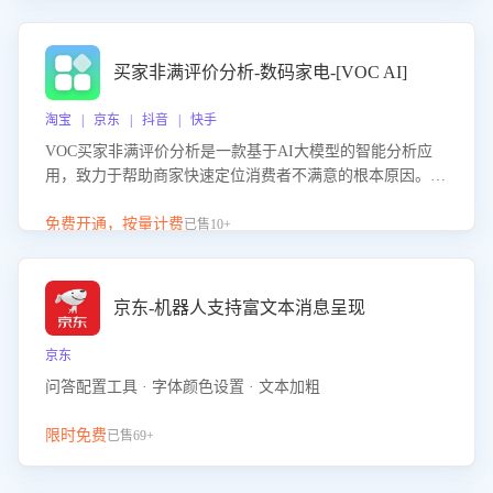
成效。系统可自动生成针对性改进策略，包括沟通话术优
化、流程规范及部门协同建议，从而提升客服团队舆情应对
能力，阻断差评扩散，维护品牌声誉，实现客户满意度的持
买家非满评价分析-数码家电-[VOC AI]
续提升。
淘宝 | 京东 | 抖音 | 快手
VOC买家非满评价分析是一款基于AI大模型的智能分析应
用，致力于帮助商家快速定位消费者不满意的根本原因。该
产品可自动识别非满评价中的关键问题，区别问题是否属于
客服原因或其它部门原因，明确责任归属，提供可落地的改
免费开通，按量计费
已售10+
进建议与策略方向。通过深入挖掘会话内容，商家可针对性
优化服务流程、提升客服质量，并协同相关部门推进体验整
改，有效提升客户满意度和店铺整体服务质量。
京东-机器人支持富文本消息呈现
京东
问答配置工具 · 字体颜色设置 · 文本加粗
限时免费
已售69+