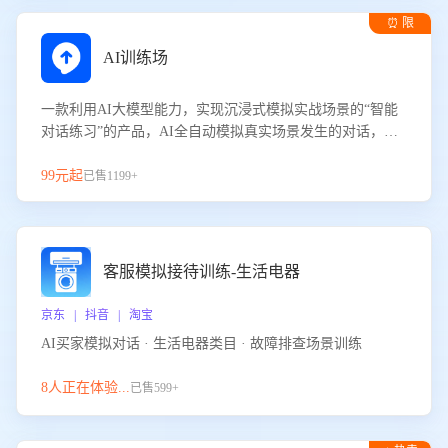
⏰ 限
时试用
AI训练场
一款利用AI大模型能力，实现沉浸式模拟实战场景的“智能
对话练习”的产品，AI全自动模拟真实场景发生的对话，企
业可以帮助员工提升客服接待技巧，持续提升客服团队的销
服能力。
99元起
已售1199+
客服模拟接待训练-生活电器
京东 | 抖音 | 淘宝
AI买家模拟对话 · 生活电器类目 · 故障排查场景训练
8人正在体验...
已售599+