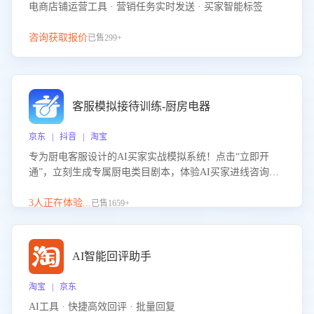
电商店铺运营工具 · 营销任务实时发送 · 买家智能标签
咨询获取报价
已售299+
客服模拟接待训练-厨房电器
京东 | 抖音 | 淘宝
专为厨电客服设计的AI买家实战模拟系统！点击“立即开
通”，立刻生成专属厨电类目剧本，体验AI买家进线咨询真
实场景训练，快速掌握针对家用厨电商品的“功能咨询”等真
实场景应对技巧！
3人正在体验...
已售1659+
AI智能回评助手
淘宝 | 京东
AI工具 · 快捷高效回评 · 批量回复