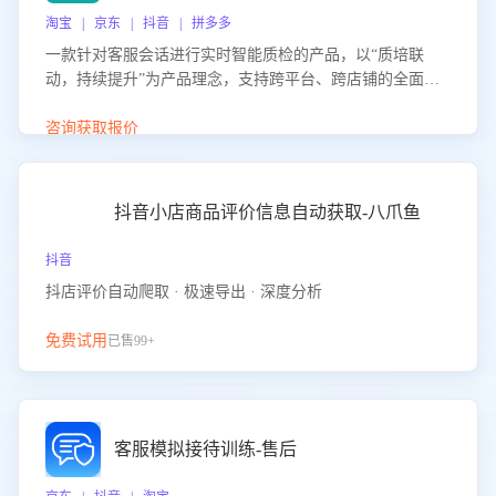
淘宝 | 京东 | 抖音 | 拼多多
一款针对客服会话进行实时智能质检的产品，以“质培联
动，持续提升”为产品理念，支持跨平台、跨店铺的全面、
实时、智能化质检，并根据质检结果形成质培联动，持续提
升客服团队的销服能力。
咨询获取报价
抖音小店商品评价信息自动获取-八爪鱼
抖音
抖店评价自动爬取 · 极速导出 · 深度分析
免费试用
已售99+
客服模拟接待训练-售后