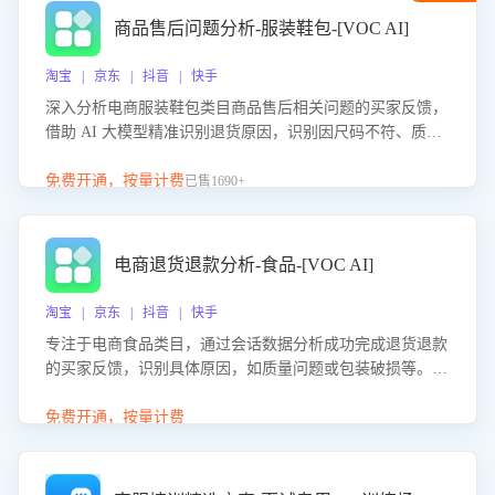
商品售后问题分析-服装鞋包-[VOC AI]
淘宝 | 京东 | 抖音 | 快手
深入分析电商服装鞋包类目商品售后相关问题的买家反馈，
借助 AI 大模型精准识别退货原因，识别因尺码不符、质量
问题等导致的退货原因，给出全方位优化产品与服务的建
议，助力商家优化产品或服务，实现销售额的显著提升。
免费开通，按量计费
已售1690+
电商退货退款分析-食品-[VOC AI]
淘宝 | 京东 | 抖音 | 快手
专注于电商食品类目，通过会话数据分析成功完成退货退款
的买家反馈，识别具体原因，如质量问题或包装破损等。结
合AI大模型，自动评估客服挽回效果，输出优化策略，助力
商家降低退款率，提升售后效率。
免费开通，按量计费