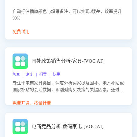
自动标注插旗颜色与填写备注，可以实现0误差，效率提升
90%
免费试用
国补政策销售分析-家具-[VOC AI]
淘宝 | 京东 | 抖音 | 快手
专注于电商家具类目，深度分析买家提及国补、地方补贴或
国家补贴的会话数据，识别对购买决策的关键因素。通过AI
大模型评估客服在政策宣传、回应及互动中的表现，生成优
化策略，助力商家利用国补政策提升GMV。
免费开通，按量计费
电商竞品分析-数码家电-[VOC AI]