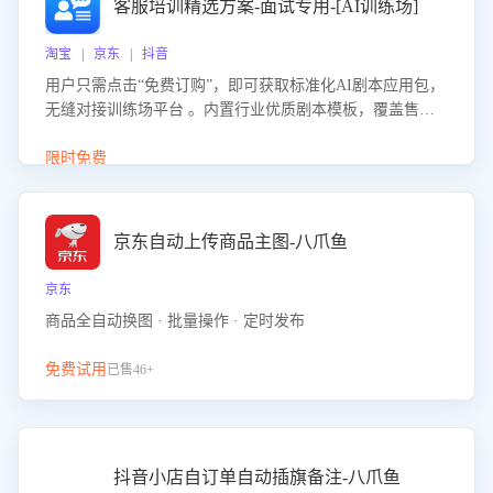
客服培训精选方案-面试专用-[AI训练场]
淘宝 | 京东 | 抖音
用户只需点击“免费订购”，即可获取标准化AI剧本应用包，
无缝对接训练场平台 。内置行业优质剧本模板，覆盖售前
咨询、售后处理等全场景，消除复杂部署流程，节省90%的
初始化时间，助力企业快速启动智能客服训练
限时免费
京东自动上传商品主图-八爪鱼
京东
商品全自动换图 · 批量操作 · 定时发布
免费试用
已售46+
抖音小店自订单自动插旗备注-八爪鱼