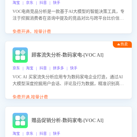
淘宝 | 京东 | 抖音 | 快手
VOC电商竞品分析是一款基于AI大模型的智能决策工具，专
注于挖掘消费者在咨询中提及的竞品对比与跨平台比价信
息。该应用能够精准识别被频繁对比的竞品品牌、咨询量、
商品信息，进行多维度交叉对比，并分析消费者的比价行
免费开通，按量计费
为。通过提供数据驱动的竞品洞察与差异化策略建议，帮助
🔥热卖
企业优化营销话术、突出产品与服务优势，有效提升咨询转
化率，避免陷入单纯价格竞争，实现精准扬长避短。
顾客流失分析-数码家电-[VOC AI]
京东 | 淘宝 | 抖音 | 拼多多 | 快手
VOC AI 买家流失分析应用专为数码家电企业打造，通过AI
大模型深度挖掘用户会话、评论及行为数据，精准识别高流
失风险客户，并定位流失原因：包括产品质量缺陷、售后响
应延迟、竞品价格冲击等。系统自动输出可落地的挽回策
免费开通,按量计费
略，迅速同步到店铺运营团队。
赠品促销分析-数码家电-[VOC AI]
淘宝 | 京东 | 抖音 | 快手