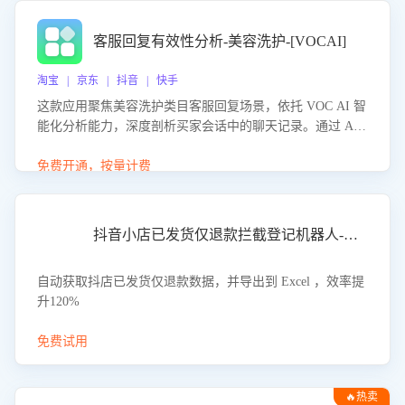
客服回复有效性分析-美容洗护-[VOCAI]
淘宝 | 京东 | 抖音 | 快手
这款应用聚焦美容洗护类目客服回复场景，依托 VOC AI 智
能化分析能力，深度剖析买家会话中的聊天记录。通过 AI
大模型精准定位客服在不同场景的理解与回应难点，评判解
答的有效性与完整性，输出针对性改进策略，助力商家快速
免费开通，按量计费
优化快捷话术，提升客服接待响应率与服务质量。
抖音小店已发货仅退款拦截登记机器人-八爪鱼
自动获取抖店已发货仅退款数据，并导出到 Excel ，效率提
升120%
免费试用
🔥热卖