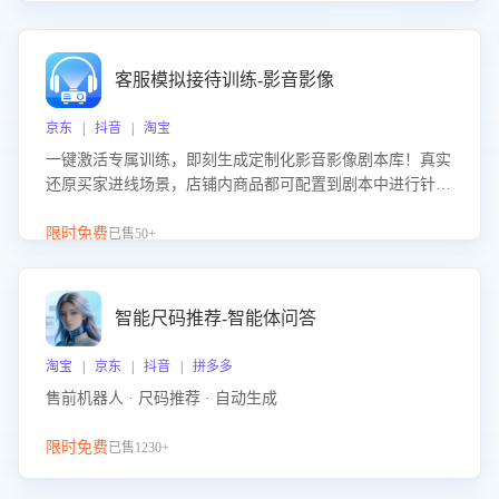
客服模拟接待训练-影音影像
京东 | 抖音 | 淘宝
一键激活专属训练，即刻生成定制化影音影像剧本库！真实
还原买家进线场景，店铺内商品都可配置到剧本中进行针对
性训练，加强商品知识解答能力，提升客服售前转化率。点
击 “立即开通”，快速获取影音影像类目剧本，一键开启客服
限时免费
已售50+
培训。
智能尺码推荐-智能体问答
淘宝 | 京东 | 抖音 | 拼多多
售前机器人 · 尺码推荐 · 自动生成
限时免费
已售1230+