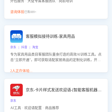
外包服务 · 大促专属客服团队 · 岗前培训
咨询体验
已售889+
客服模拟接待训练-家具用品
京东 | 抖音 | 淘宝
专为家具用品类目客服团队量身打造的高效AI训练工具。点
击“立即开通”，即可获取适配家居商品的定制化训练，开启
模拟真实客户对话的演练。针对性提升客服在家具用品功
能、尺寸参数咨询等高频场景下的专业应对能力。
2人正在体验...
京东-卡片样式发送欢迎语-[智能客服机器人]
京东
AI工具 · 欢迎语配置 · 商品推荐