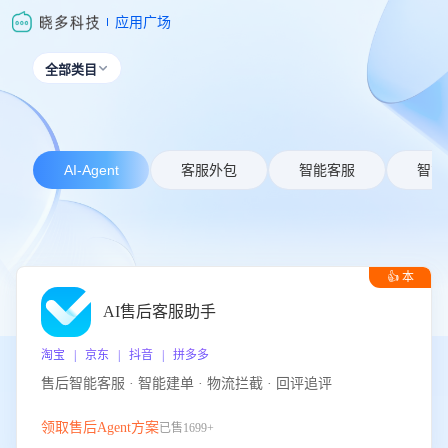
应用广场
全部类目

AI-Agent
客服外包
智能客服
智能
👍 本
周推荐
AI售后客服助手
淘宝 | 京东 | 抖音 | 拼多多
售后智能客服 · 智能建单 · 物流拦截 · 回评追评
领取售后Agent方案
已售1699+