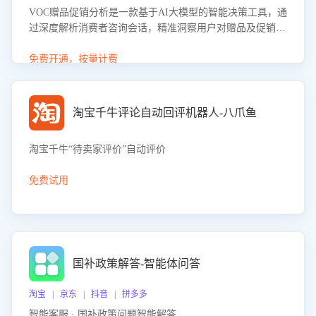
VOC赠品促销分析是一款基于AI大模型的智能决策工具，通
过深度解析消费者咨询会话，精准洞察用户对赠品及促销政
策的真实偏好与需求。该应用可识别高吸引力赠品和热门促
销诉求，帮助企业制定个性化赠品组合策略，优化资源投放
免费开通，按量计费
并淘汰低效赠品，在提升成交转化率的同时有效控制成本，
实现促销效果最大化。
淘宝千牛评论自动回评机器人-八爪鱼
淘宝千牛“待卖家评价”自动评价
免费试用
国补政策解答-智能体问答
淘宝 | 京东 | 抖音 | 拼多多
智能客服 · 国补政策问题智能解答