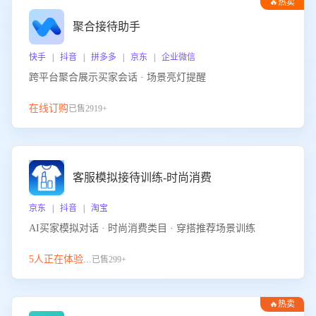
🔥热卖
聚合接待助手
快手 | 抖音 | 拼多多 | 京东 | 企业微信
跨平台聚合展示买家会话 · 场景亮灯提醒
在线订购
已售2919+
客服模拟接待训练-时尚消费
京东 | 抖音 | 淘宝
AI买家模拟对话 · 时尚消费类目 · 穿搭推荐场景训练
5人正在体验...
已售299+
🔥热卖