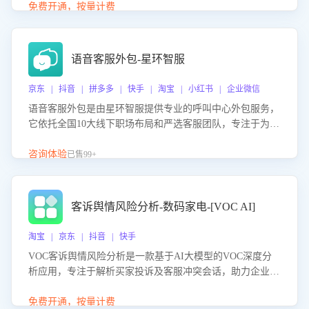
购买意向，深度洞察决策动因。同时全面评估客服团队政策
免费开通，按量计费
解读准确性与响应效率，定位服务薄弱环节，为企业提供数
据驱动的策略优化建议与培训支持，助力提升政策响应速
度、客服转化能力及销售业绩。
语音客服外包-星环智服
京东 | 抖音 | 拼多多 | 快手 | 淘宝 | 小红书 | 企业微信
语音客服外包是由星环智服提供专业的呼叫中心外包服务，
它依托全国10大线下职场布局和严选客服团队，专注于为企
业提供高效的语音呼叫解决方案。这项服务旨在通过专业的
客服团队和智能工具提升语音客服服务效率和质量，帮助企
咨询体验
已售99+
业实现降本增效。
客诉舆情风险分析-数码家电-[VOC AI]
淘宝 | 京东 | 抖音 | 快手
VOC客诉舆情风险分析是一款基于AI大模型的VOC深度分
析应用，专注于解析买家投诉及客服冲突会话，助力企业精
准防控舆情风险。该产品通过智能定位高风险会话、精准判
别客户情绪、归因争议根源，并客观评估客服应对合理性与
免费开通，按量计费