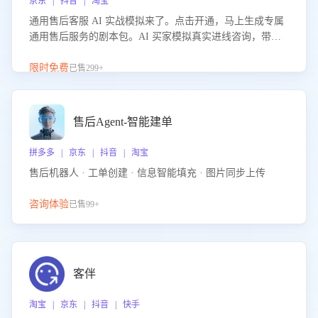
京东 | 抖音 | 淘宝
通用售后客服 AI 实战模拟来了。点击开通，马上生成专属
通用售后服务的剧本包。AI 买家模拟真实进线咨询，带您
的客服团队进行沉浸式训练，快速吃透功能咨询等售后场景
的应对要点，轻松提升服务能力。
限时免费
已售299+
售后Agent-智能建单
拼多多 | 京东 | 抖音 | 淘宝
售后机器人 · 工单创建 · 信息智能填充 · 图片同步上传
咨询体验
已售99+
客伴
淘宝 | 京东 | 抖音 | 快手