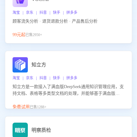
淘宝 | 京东 | 抖音 | 快手 | 拼多多
顾客流失分析 · 退货退款分析 · 产品售后分析
99元起
已售2950+
知立方
淘宝 | 京东 | 抖音 | 快手 | 拼多多
知立方是一款接入了满血版DeepSeek通用知识管理应用，支
持文档、表格等多类型文档的处理，并能够基于满血版
DeepSeek做知识应答。它能够为多种应用场景提供强大的知
识支持，帮助用户高效管理和利用知识资源。通过该产品，
免费试用
已售1288+
用户可以轻松实现文档的上传、分类、检索，提升知识管理
的智能化水平。
明察质检