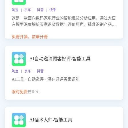
淘宝 | 京东 | 抖音 | 快手
这是一款面向数码家电行业的智能退货分析应用，通过大语
言模型深度解析买家退货数据与评价原声，精准识别产品质
量、描述不符、物流破损等核心退货原因，并输出可落地的
改进建议，通过挖掘用户痛点驱动产品迭代，从根本上降低
免费开通，按量计费
退货率，进而降低因技术差异或服务疏漏导致的退款率。
AI自动邀请顾客好评-智能工具
淘宝 | 京东 | 抖音
AI工具 · 自动邀评 · 潜在好评买家识别
限时免费
已售99+
AI话术大师-智能工具