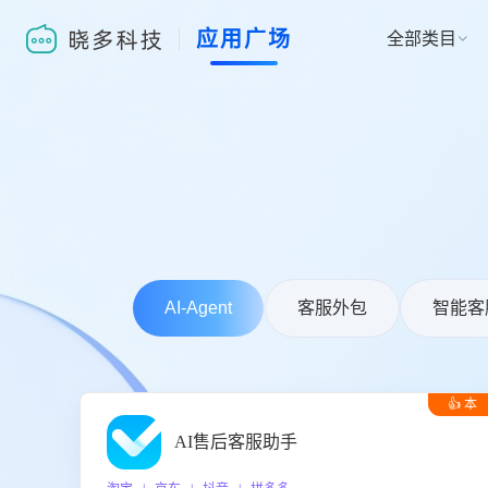
应用广场
全部类目

AI-Agent
客服外包
智能客
👍 本
周推荐
AI售后客服助手