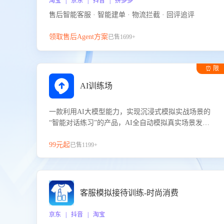
淘宝 | 京东 | 抖音 | 拼多多
售后智能客服 · 智能建单 · 物流拦截 · 回评追评
领取售后Agent方案
已售1699+
⏰ 限
时试用
AI训练场
一款利用AI大模型能力，实现沉浸式模拟实战场景的
“智能对话练习”的产品，AI全自动模拟真实场景发生
的对话，企业可以帮助员工提升客服接待技巧，持续
提升客服团队的销服能力。
99元起
已售1199+
客服模拟接待训练-时尚消费
京东 | 抖音 | 淘宝