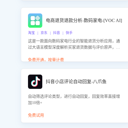
电商退货退款分析-数码家电-[VOC AI]
淘宝 | 京东 | 抖音 | 快手
这是一款面向数码家电行业的智能退货分析应用，通
过大语言模型深度解析买家退货数据与评价原声，精
准识别产品质量、描述不符、物流破损等核心退货原
因，并输出可落地的改进建议，通过挖掘用户痛点驱
免费开通，按量计费
动产品迭代，从根本上降低退货率，进而降低因技术
差异或服务疏漏导致的退款率。
抖音小店评论自动回复-八爪鱼
自动筛选评论类型，进行自动回复，回复效率直接增
加10倍+
免费试用