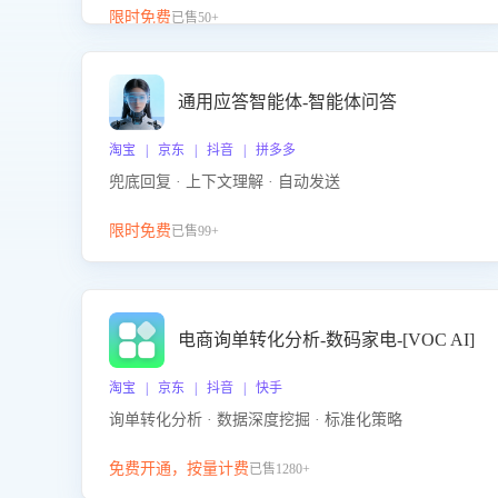
升客服售前转化率。点击 “立即开通”，快速获取影音
限时免费
已售50+
影像类目剧本，一键开启客服培训。
通用应答智能体-智能体问答
淘宝 | 京东 | 抖音 | 拼多多
兜底回复 · 上下文理解 · 自动发送
限时免费
已售99+
电商询单转化分析-数码家电-[VOC AI]
淘宝 | 京东 | 抖音 | 快手
询单转化分析 · 数据深度挖掘 · 标准化策略
免费开通，按量计费
已售1280+