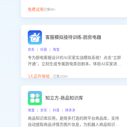
免费试用
已售99+
客服模拟接待训练-厨房电器
京东 | 抖音 | 淘宝
专为厨电客服设计的AI买家实战模拟系统！点击“立即
开通”，立刻生成专属厨电类目剧本，体验AI买家进线
咨询真实场景训练，快速掌握针对家用厨电商品的“功
能咨询”等真实场景应对技巧！
3人正在体验...
已售1659+
知立方-商品知识库
淘宝 | 京东 | 抖音 | 拼多多
商品知识库应用，是晓多打造的跨平台商品库，支持
自动提取商品详情页图片信息，为机器人商品知识问