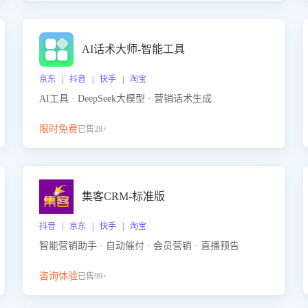
AI话术大师-智能工具
京东 | 抖音 | 快手 | 淘宝
AI工具 · DeepSeek大模型 · 营销话术生成
限时免费
已售28+
集客CRM-标准版
抖音 | 京东 | 快手 | 淘宝
智能营销助手 · 自动催付 · 会员营销 · 直播预告
咨询体验
已售99+