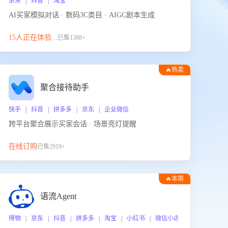
京东 | 抖音 | 淘宝
AI买家模拟对话 · 数码3C类目 · AIGC剧本生成
15人正在体验...
已售1388+
🔥热卖
聚合接待助手
快手 | 抖音 | 拼多多 | 京东 | 企业微信
跨平台聚合展示买家会话 · 场景亮灯提醒
在线订购
已售2919+
🔥本周
热门
语流Agent
 企业微信
得物 | 京东 | 抖音 | 拼多多 | 淘宝 | 小红书 | 微信小店 | 快手 | 唯品