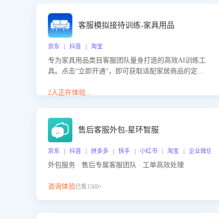
客服模拟接待训练-家具用品
京东 | 抖音 | 淘宝
专为家具用品类目客服团队量身打造的高效AI训练工
具。点击“立即开通”，即可获取适配家居商品的定制
化训练，开启模拟真实客户对话的演练。针对性提升
客服在家具用品功能、尺寸参数咨询等高频场景下的
2人正在体验...
专业应对能力。
售后客服外包-星环智服
京东 | 抖音 | 拼多多 | 快手 | 小红书 | 淘宝 | 企业微信
外包服务 · 售后专属客服团队 · 工单高效处理
咨询体验
已售1500+