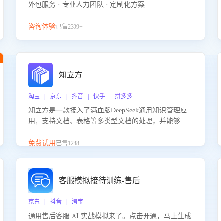
外包服务 · 专业人力团队 · 定制化方案
咨询体验
已售2399+
知立方
淘宝 | 京东 | 抖音 | 快手 | 拼多多
知立方是一款接入了满血版DeepSeek通用知识管理应
用，支持文档、表格等多类型文档的处理，并能够基
于满血版DeepSeek做知识应答。它能够为多种应用场
景提供强大的知识支持，帮助用户高效管理和利用知
免费试用
已售1288+
识资源。通过该产品，用户可以轻松实现文档的上
传、分类、检索，提升知识管理的智能化水平。
客服模拟接待训练-售后
京东 | 抖音 | 淘宝
通用售后客服 AI 实战模拟来了。点击开通，马上生成