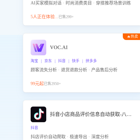
AI买家模拟对话 · 时尚消费类目 · 穿搭推荐场景训练
5人正在体验...
已售299+
🔥热卖
VOC.AI
淘宝 | 京东 | 抖音 | 快手 | 拼多多
顾客流失分析 · 退货退款分析 · 产品售后分析
99元起
已售2950+
抖音小店商品评价信息自动获取-八爪鱼
抖音
抖店评价自动爬取 · 极速导出 · 深度分析