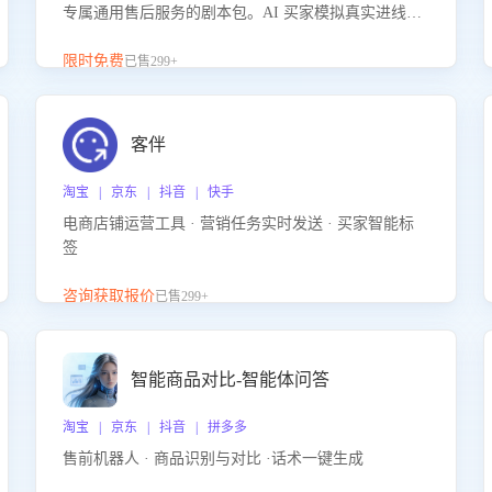
专属通用售后服务的剧本包。AI 买家模拟真实进线咨
询，带您的客服团队进行沉浸式训练，快速吃透功能
咨询等售后场景的应对要点，轻松提升服务能力。
限时免费
已售299+
客伴
淘宝 | 京东 | 抖音 | 快手
电商店铺运营工具 · 营销任务实时发送 · 买家智能标
签
咨询获取报价
已售299+
智能商品对比-智能体问答
淘宝 | 京东 | 抖音 | 拼多多
售前机器人 · 商品识别与对比 ·话术一键生成