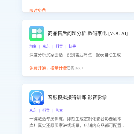
答、商品卖点介绍等智能体提供完整、全面、准确的
商品知识。
限时免费
商品售后问题分析-数码家电-[VOC AI]
淘宝 | 京东 | 抖音 | 快手
深度分析买家会话 · 识别售后痛点 · 报表自动生成
免费开通，按量计费
已售1660+
客服模拟接待训练-影音影像
京东 | 抖音 | 淘宝
一键激活专属训练，即刻生成定制化影音影像剧本
库！真实还原买家进线场景，店铺内商品都可配置到
剧本中进行针对性训练，加强商品知识解答能力，提