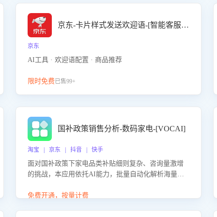
京东-卡片样式发送欢迎语-[智能客服机器人]
京东
AI工具 · 欢迎语配置 · 商品推荐
限时免费
已售99+
国补政策销售分析-数码家电-[VOCAI]
淘宝 | 京东 | 抖音 | 快手
面对国补政策下家电品类补贴细则复杂、咨询量激增
的挑战，本应用依托AI能力，批量自动化解析海量客
户会话，精准识别消费者对能以旧换新、补贴额度等
政策的关注焦点与购买意向，深度洞察决策动因。同
免费开通，按量计费
时全面评估客服团队政策解读准确性与响应效率，定
位服务薄弱环节，为企业提供数据驱动的策略优化建