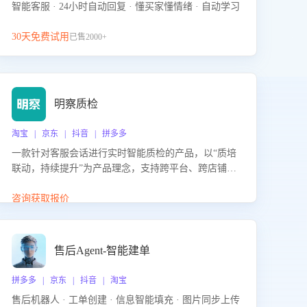
智能客服 · 24小时自动回复 · 懂买家懂情绪 · 自动学习
30天免费试用
已售2000+
明察质检
淘宝 | 京东 | 抖音 | 拼多多
一款针对客服会话进行实时智能质检的产品，以“质培
联动，持续提升”为产品理念，支持跨平台、跨店铺的
全面、实时、智能化质检，并根据质检结果形成质培
联动，持续提升客服团队的销服能力。
咨询获取报价
售后Agent-智能建单
拼多多 | 京东 | 抖音 | 淘宝
售后机器人 · 工单创建 · 信息智能填充 · 图片同步上传