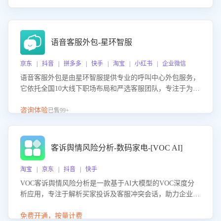
语音客服外包-星环智服
京东 | 抖音 | 拼多多 | 快手 | 淘宝 | 小红书 | 企业微信
语音客服外包是由星环智服提供专业的呼叫中心外包服务，
它依托全国10大线下职场布局和严选客服团队，专注于为企
业提供高效的语音呼叫解决方案。这项服务旨在通过专业的
客服团队和智能工具提升语音客服服务效率和质量，帮助企
咨询体验
已售99+
业实现降本增效。
客诉舆情风险分析-数码家电-[VOC AI]
淘宝 | 京东 | 抖音 | 快手
VOC客诉舆情风险分析是一款基于AI大模型的VOC深度分
析应用，专注于解析买家投诉及客服冲突会话，助力企业精
准防控舆情风险。该产品通过智能定位高风险会话、精准判
别客户情绪、归因争议根源，并客观评估客服应对合理性与
免费开通，按量计费