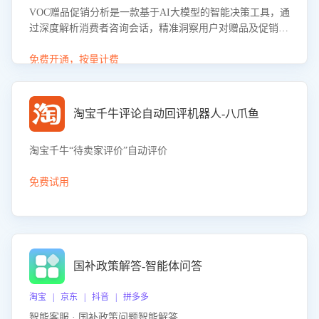
VOC赠品促销分析是一款基于AI大模型的智能决策工具，通
过深度解析消费者咨询会话，精准洞察用户对赠品及促销政
策的真实偏好与需求。该应用可识别高吸引力赠品和热门促
销诉求，帮助企业制定个性化赠品组合策略，优化资源投放
免费开通，按量计费
并淘汰低效赠品，在提升成交转化率的同时有效控制成本，
实现促销效果最大化。
淘宝千牛评论自动回评机器人-八爪鱼
淘宝千牛“待卖家评价”自动评价
免费试用
国补政策解答-智能体问答
淘宝 | 京东 | 抖音 | 拼多多
智能客服 · 国补政策问题智能解答