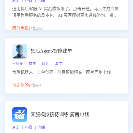
京东 | 抖音 | 淘宝
通用售后客服 AI 实战模拟来了。点击开通，马上生成专属
通用售后服务的剧本包。AI 买家模拟真实进线咨询，带您
的客服团队进行沉浸式训练，快速吃透功能咨询等售后场景
的应对要点，轻松提升服务能力。
限时免费
已售299+
售后Agent-智能建单
拼多多 | 京东 | 抖音 | 淘宝
售后机器人 · 工单创建 · 信息智能填充 · 图片同步上传
咨询体验
已售99+
客服模拟接待训练-厨房电器
京东 | 抖音 | 淘宝