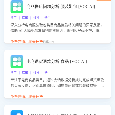
商品售后问题分析-服装鞋包-[VOC AI]
淘宝 | 京东 | 抖音 | 快手
深入分析电商服装鞋包类目商品售后相关问题的买家反馈，
借助 AI 大模型精准识别退货原因，识别因尺码不符、质量
问题等导致的退货原因，给出全方位优化产品与服务的建
议，助力商家优化产品或服务，实现销售额的显著提升。
免费开通，按量计费
已售1690+
电商退货退款分析-食品-[VOC AI]
淘宝 | 京东 | 抖音 | 快手
专注于电商食品类目，通过会话数据分析成功完成退货退款
的买家反馈，识别具体原因，如质量问题或包装破损等。结
合AI大模型，自动评估客服挽回效果，输出优化策略，助力
商家降低退款率，提升售后效率。
免费开通，按量计费