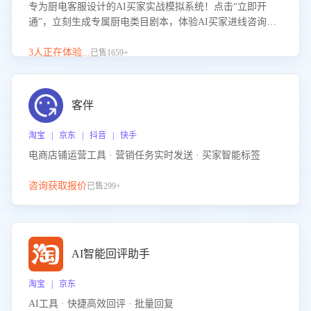
专为厨电客服设计的AI买家实战模拟系统！点击“立即开
通”，立刻生成专属厨电类目剧本，体验AI买家进线咨询真
实场景训练，快速掌握针对家用厨电商品的“功能咨询”等真
实场景应对技巧！
3人正在体验...
已售1659+
客伴
淘宝 | 京东 | 抖音 | 快手
电商店铺运营工具 · 营销任务实时发送 · 买家智能标签
咨询获取报价
已售299+
AI智能回评助手
淘宝 | 京东
AI工具 · 快捷高效回评 · 批量回复