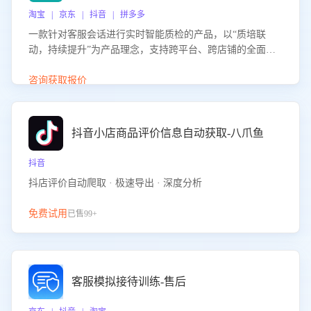
淘宝 | 京东 | 抖音 | 拼多多
一款针对客服会话进行实时智能质检的产品，以“质培联
动，持续提升”为产品理念，支持跨平台、跨店铺的全面、
实时、智能化质检，并根据质检结果形成质培联动，持续提
升客服团队的销服能力。
咨询获取报价
抖音小店商品评价信息自动获取-八爪鱼
抖音
抖店评价自动爬取 · 极速导出 · 深度分析
免费试用
已售99+
客服模拟接待训练-售后