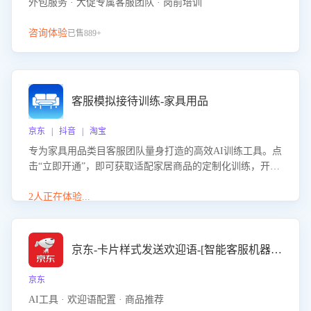
外包服务 · 大促专属客服团队 · 岗前培训
咨询体验
已售889+
客服模拟接待训练-家具用品
京东 | 抖音 | 淘宝
专为家具用品类目客服团队量身打造的高效AI训练工具。点
击“立即开通”，即可获取适配家居商品的定制化训练，开启
模拟真实客户对话的演练。针对性提升客服在家具用品功
能、尺寸参数咨询等高频场景下的专业应对能力。
2人正在体验...
京东-卡片样式发送欢迎语-[智能客服机器人]
京东
AI工具 · 欢迎语配置 · 商品推荐