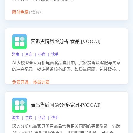
限时免费
已售99+
客诉舆情风险分析-食品-[VOC AI]
淘宝 | 京东 | 抖音 | 快手
AI大模型全面解析电商食品类目中，买家投诉及客服与买家
的冲突记录，锁定投诉核心成因，如质量问题、包装破损
等。同时，评估客服处理效果，生成优化策略，助力商家前
置差评防控，提升客户满意度。
免费开通，按量计费
商品售后问题分析-家具-[VOC AI]
淘宝 | 京东 | 抖音 | 快手
深入分析电商家具类目商品售后相关问题的买家反馈，借助
AI 大模型精准识别退货原因，识别因产品损坏、尺寸不符