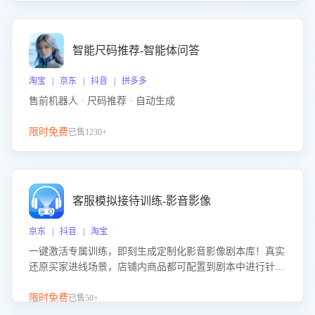
智能尺码推荐-智能体问答
淘宝 | 京东 | 抖音 | 拼多多
售前机器人 · 尺码推荐 · 自动生成
限时免费
已售1230+
客服模拟接待训练-影音影像
京东 | 抖音 | 淘宝
一键激活专属训练，即刻生成定制化影音影像剧本库！真实
还原买家进线场景，店铺内商品都可配置到剧本中进行针对
性训练，加强商品知识解答能力，提升客服售前转化率。点
击 “立即开通”，快速获取影音影像类目剧本，一键开启客服
限时免费
已售50+
培训。