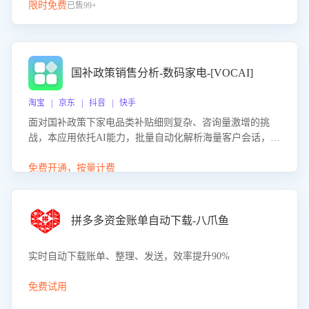
限时免费
已售99+
国补政策销售分析-数码家电-[VOCAI]
淘宝 | 京东 | 抖音 | 快手
面对国补政策下家电品类补贴细则复杂、咨询量激增的挑
战，本应用依托AI能力，批量自动化解析海量客户会话，精
准识别消费者对能以旧换新、补贴额度等政策的关注焦点与
购买意向，深度洞察决策动因。同时全面评估客服团队政策
免费开通，按量计费
解读准确性与响应效率，定位服务薄弱环节，为企业提供数
据驱动的策略优化建议与培训支持，助力提升政策响应速
度、客服转化能力及销售业绩。
拼多多资金账单自动下载-八爪鱼
实时自动下载账单、整理、发送，效率提升90%
免费试用