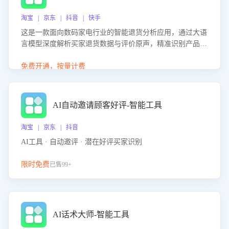
淘宝 | 京东 | 抖音 | 快手
这是一款面向数码家电行业的智能退货分析应用，通过大语
言模型深度解析买家退货数据与评价原声，精准识别产品质
量、描述不符、物流破损等核心退货原因，并输出可落地的
改进建议，通过挖掘用户痛点驱动产品迭代，从根本上降低
免费开通，按量计费
退货率，进而降低因技术差异或服务疏漏导致的退款率。
AI自动邀请顾客好评-智能工具
淘宝 | 京东 | 抖音
AI工具 · 自动邀评 · 潜在好评买家识别
限时免费
已售99+
AI话术大师-智能工具