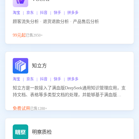
淘宝 | 京东 | 抖音 | 快手 | 拼多多
顾客流失分析 · 退货退款分析 · 产品售后分析
99元起
已售2950+
知立方
淘宝 | 京东 | 抖音 | 快手 | 拼多多
知立方是一款接入了满血版DeepSeek通用知识管理应用，支
持文档、表格等多类型文档的处理，并能够基于满血版
DeepSeek做知识应答。它能够为多种应用场景提供强大的知
识支持，帮助用户高效管理和利用知识资源。通过该产品，
免费试用
已售1288+
用户可以轻松实现文档的上传、分类、检索，提升知识管理
的智能化水平。
明察质检