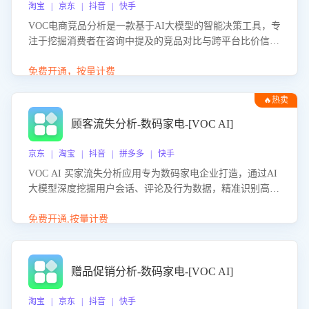
淘宝 | 京东 | 抖音 | 快手
VOC电商竞品分析是一款基于AI大模型的智能决策工具，专
注于挖掘消费者在咨询中提及的竞品对比与跨平台比价信
息。该应用能够精准识别被频繁对比的竞品品牌、咨询量、
商品信息，进行多维度交叉对比，并分析消费者的比价行
免费开通，按量计费
为。通过提供数据驱动的竞品洞察与差异化策略建议，帮助
🔥热卖
企业优化营销话术、突出产品与服务优势，有效提升咨询转
化率，避免陷入单纯价格竞争，实现精准扬长避短。
顾客流失分析-数码家电-[VOC AI]
京东 | 淘宝 | 抖音 | 拼多多 | 快手
VOC AI 买家流失分析应用专为数码家电企业打造，通过AI
大模型深度挖掘用户会话、评论及行为数据，精准识别高流
失风险客户，并定位流失原因：包括产品质量缺陷、售后响
应延迟、竞品价格冲击等。系统自动输出可落地的挽回策
免费开通,按量计费
略，迅速同步到店铺运营团队。
赠品促销分析-数码家电-[VOC AI]
淘宝 | 京东 | 抖音 | 快手