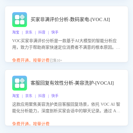
成效。系统可自动生成针对性改进策略，包括沟通话术优
化、流程规范及部门协同建议，从而提升客服团队舆情应对
能力，阻断差评扩散，维护品牌声誉，实现客户满意度的持
买家非满评价分析-数码家电-[VOC AI]
续提升。
淘宝 | 京东 | 抖音 | 快手
VOC买家非满评价分析是一款基于AI大模型的智能分析应
用，致力于帮助商家快速定位消费者不满意的根本原因。该
产品可自动识别非满评价中的关键问题，区别问题是否属于
客服原因或其它部门原因，明确责任归属，提供可落地的改
免费开通，按量计费
已售10+
进建议与策略方向。通过深入挖掘会话内容，商家可针对性
优化服务流程、提升客服质量，并协同相关部门推进体验整
改，有效提升客户满意度和店铺整体服务质量。
客服回复有效性分析-美容洗护-[VOCAI]
淘宝 | 京东 | 抖音 | 快手
这款应用聚焦美容洗护类目客服回复场景，依托 VOC AI 智
能化分析能力，深度剖析买家会话中的聊天记录。通过 AI
大模型精准定位客服在不同场景的理解与回应难点，评判解
答的有效性与完整性，输出针对性改进策略，助力商家快速
免费开通，按量计费
优化快捷话术，提升客服接待响应率与服务质量。