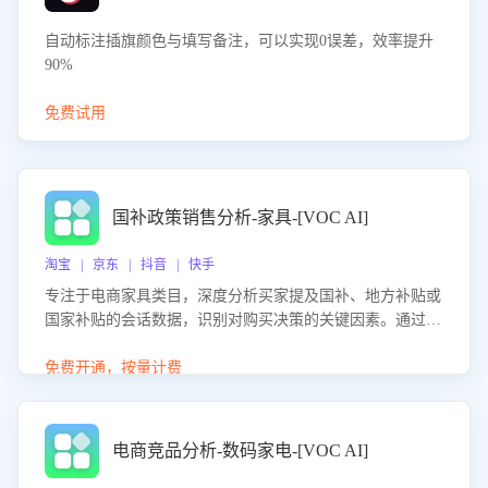
自动标注插旗颜色与填写备注，可以实现0误差，效率提升
90%
免费试用
国补政策销售分析-家具-[VOC AI]
淘宝 | 京东 | 抖音 | 快手
专注于电商家具类目，深度分析买家提及国补、地方补贴或
国家补贴的会话数据，识别对购买决策的关键因素。通过AI
大模型评估客服在政策宣传、回应及互动中的表现，生成优
化策略，助力商家利用国补政策提升GMV。
免费开通，按量计费
电商竞品分析-数码家电-[VOC AI]