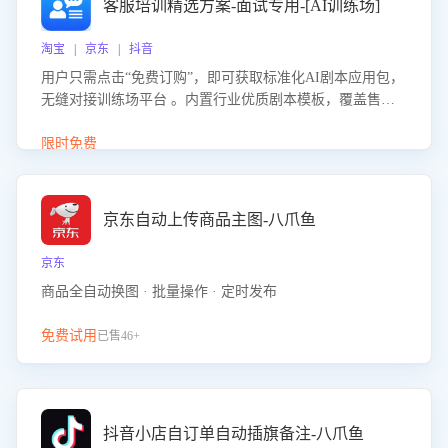
客服培训精选方案-面试专用-[AI训练场]
淘宝 | 京东 | 抖音
用户只需点击“免费订购”，即可获取标准化AI剧本应用包，
无缝对接训练场平台 。内置行业优质剧本模板，覆盖售前
咨询、售后处理等全场景，消除复杂部署流程，节省90%的
初始化时间，助力企业快速启动智能客服训练
限时免费
京东自动上传商品主图-八爪鱼
京东
商品全自动换图 · 批量操作 · 定时发布
免费试用
已售46+
抖音小店自订单自动插旗备注-八爪鱼