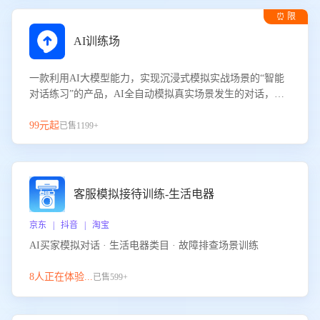
⏰ 限
时试用
AI训练场
一款利用AI大模型能力，实现沉浸式模拟实战场景的“智能
对话练习”的产品，AI全自动模拟真实场景发生的对话，企
业可以帮助员工提升客服接待技巧，持续提升客服团队的销
服能力。
99元起
已售1199+
客服模拟接待训练-生活电器
京东 | 抖音 | 淘宝
AI买家模拟对话 · 生活电器类目 · 故障排查场景训练
8人正在体验...
已售599+