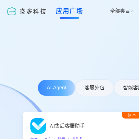
应用广场
全部类目

AI-Agent
客服外包
智能客
👍 本
周推荐
AI售后客服助手