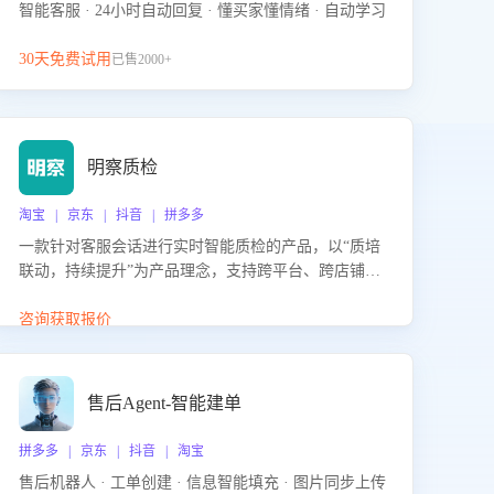
智能客服 · 24小时自动回复 · 懂买家懂情绪 · 自动学习
30天免费试用
已售2000+
明察质检
淘宝 | 京东 | 抖音 | 拼多多
一款针对客服会话进行实时智能质检的产品，以“质培
联动，持续提升”为产品理念，支持跨平台、跨店铺的
全面、实时、智能化质检，并根据质检结果形成质培
联动，持续提升客服团队的销服能力。
咨询获取报价
售后Agent-智能建单
拼多多 | 京东 | 抖音 | 淘宝
售后机器人 · 工单创建 · 信息智能填充 · 图片同步上传