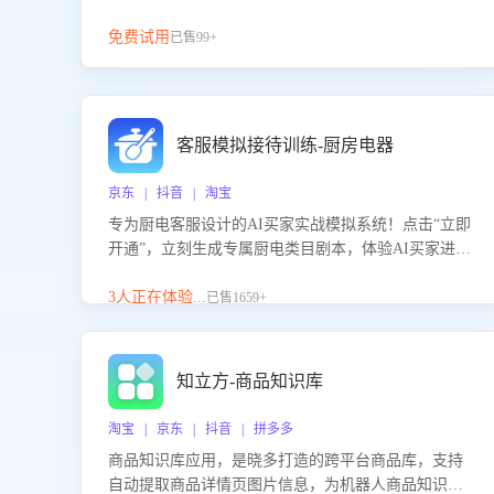
免费试用
已售99+
客服模拟接待训练-厨房电器
京东 | 抖音 | 淘宝
专为厨电客服设计的AI买家实战模拟系统！点击“立即
开通”，立刻生成专属厨电类目剧本，体验AI买家进线
咨询真实场景训练，快速掌握针对家用厨电商品的“功
能咨询”等真实场景应对技巧！
3人正在体验...
已售1659+
知立方-商品知识库
淘宝 | 京东 | 抖音 | 拼多多
商品知识库应用，是晓多打造的跨平台商品库，支持
自动提取商品详情页图片信息，为机器人商品知识问