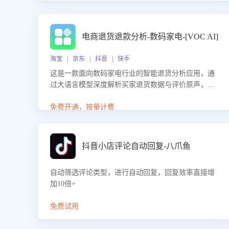
电商退货退款分析-数码家电-[VOC AI]
淘宝 | 京东 | 抖音 | 快手
这是一款面向数码家电行业的智能退货分析应用，通
过大语言模型深度解析买家退货数据与评价原声，精
准识别产品质量、描述不符、物流破损等核心退货原
因，并输出可落地的改进建议，通过挖掘用户痛点驱
免费开通，按量计费
动产品迭代，从根本上降低退货率，进而降低因技术
差异或服务疏漏导致的退款率。
抖音小店评论自动回复-八爪鱼
自动筛选评论类型，进行自动回复，回复效率直接增
加10倍+
免费试用