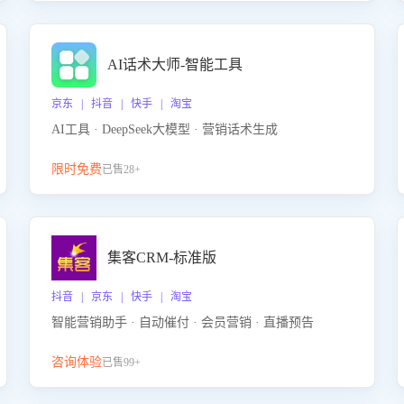
AI话术大师-智能工具
京东 | 抖音 | 快手 | 淘宝
AI工具 · DeepSeek大模型 · 营销话术生成
限时免费
已售28+
集客CRM-标准版
抖音 | 京东 | 快手 | 淘宝
智能营销助手 · 自动催付 · 会员营销 · 直播预告
咨询体验
已售99+