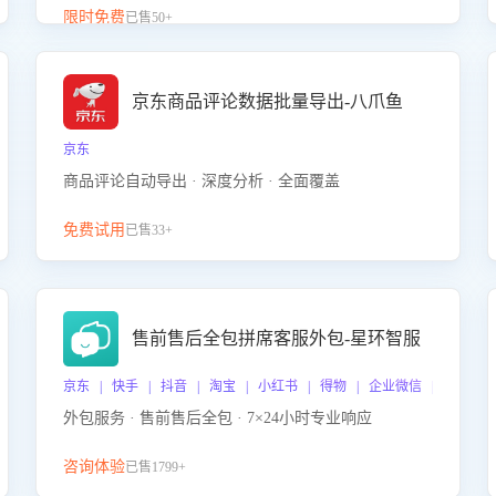
升客服售前转化率。点击 “立即开通”，快速获取影音
限时免费
已售50+
影像类目剧本，一键开启客服培训。
京东商品评论数据批量导出-八爪鱼
京东
商品评论自动导出 · 深度分析 · 全面覆盖
免费试用
已售33+
售前售后全包拼席客服外包-星环智服
京东 | 快手 | 抖音 | 淘宝 | 小红书 | 得物 | 企业微信 | 跨平台
外包服务 · 售前售后全包 · 7×24小时专业响应
咨询体验
已售1799+