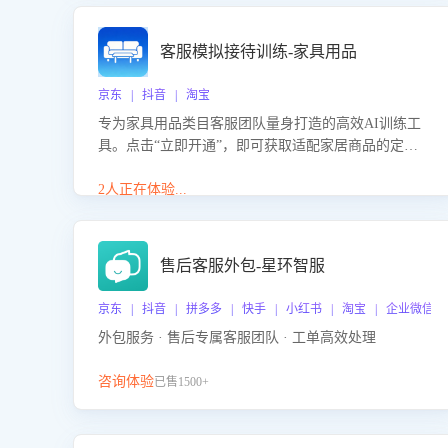
客服模拟接待训练-家具用品
京东 | 抖音 | 淘宝
专为家具用品类目客服团队量身打造的高效AI训练工
具。点击“立即开通”，即可获取适配家居商品的定制
化训练，开启模拟真实客户对话的演练。针对性提升
客服在家具用品功能、尺寸参数咨询等高频场景下的
2人正在体验...
专业应对能力。
售后客服外包-星环智服
京东 | 抖音 | 拼多多 | 快手 | 小红书 | 淘宝 | 企业微信
外包服务 · 售后专属客服团队 · 工单高效处理
咨询体验
已售1500+