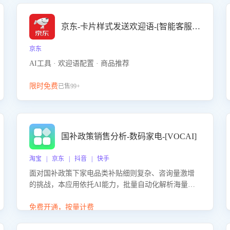
京东-卡片样式发送欢迎语-[智能客服机器人]
京东
AI工具 · 欢迎语配置 · 商品推荐
限时免费
已售99+
国补政策销售分析-数码家电-[VOCAI]
淘宝 | 京东 | 抖音 | 快手
面对国补政策下家电品类补贴细则复杂、咨询量激增
的挑战，本应用依托AI能力，批量自动化解析海量客
户会话，精准识别消费者对能以旧换新、补贴额度等
政策的关注焦点与购买意向，深度洞察决策动因。同
免费开通，按量计费
时全面评估客服团队政策解读准确性与响应效率，定
位服务薄弱环节，为企业提供数据驱动的策略优化建