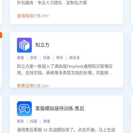
外包服务 · 专业人力团队 · 定制化方案
咨询体验
已售2399+
知立方
淘宝 | 京东 | 抖音 | 快手 | 拼多多
知立方是一款接入了满血版DeepSeek通用知识管理应
用，支持文档、表格等多类型文档的处理，并能够基
于满血版DeepSeek做知识应答。它能够为多种应用场
景提供强大的知识支持，帮助用户高效管理和利用知
免费试用
已售1288+
识资源。通过该产品，用户可以轻松实现文档的上
传、分类、检索，提升知识管理的智能化水平。
客服模拟接待训练-售后
京东 | 抖音 | 淘宝
通用售后客服 AI 实战模拟来了。点击开通，马上生成