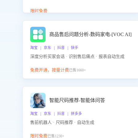
答、商品卖点介绍等智能体提供完整、全面、准确的
商品知识。
限时免费
商品售后问题分析-数码家电-[VOC AI]
淘宝 | 京东 | 抖音 | 快手
深度分析买家会话 · 识别售后痛点 · 报表自动生成
免费开通，按量计费
已售1660+
智能尺码推荐-智能体问答
淘宝 | 京东 | 抖音 | 拼多多
售前机器人 · 尺码推荐 · 自动生成
限时免费
已售1230+