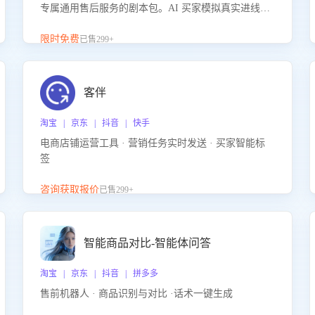
专属通用售后服务的剧本包。AI 买家模拟真实进线咨
询，带您的客服团队进行沉浸式训练，快速吃透功能
咨询等售后场景的应对要点，轻松提升服务能力。
限时免费
已售299+
客伴
淘宝 | 京东 | 抖音 | 快手
电商店铺运营工具 · 营销任务实时发送 · 买家智能标
签
咨询获取报价
已售299+
智能商品对比-智能体问答
淘宝 | 京东 | 抖音 | 拼多多
售前机器人 · 商品识别与对比 ·话术一键生成