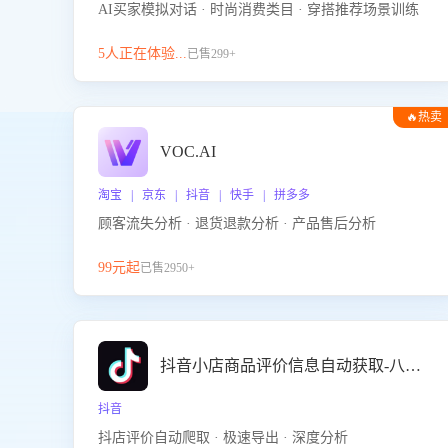
AI买家模拟对话 · 时尚消费类目 · 穿搭推荐场景训练
5人正在体验...
已售299+
🔥热卖
VOC.AI
淘宝 | 京东 | 抖音 | 快手 | 拼多多
顾客流失分析 · 退货退款分析 · 产品售后分析
99元起
已售2950+
抖音小店商品评价信息自动获取-八爪鱼
抖音
抖店评价自动爬取 · 极速导出 · 深度分析