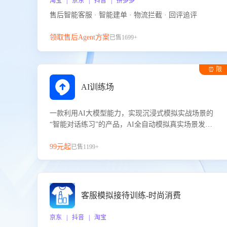
淘宝 | 京东 | 抖音 | 拼多多
售后智能客服 · 智能建单 · 物流拦截 · 回评追评
领取售后Agent方案
已售1699+
⏰ 限
时试用
AI训练场
一款利用AI大模型能力，实现沉浸式模拟实战场景的
“智能对话练习”的产品，AI全自动模拟真实场景发生
的对话，企业可以帮助员工提升客服接待技巧，持续
提升客服团队的销服能力。
99元起
已售1199+
客服模拟接待训练-时尚消费
京东 | 抖音 | 淘宝