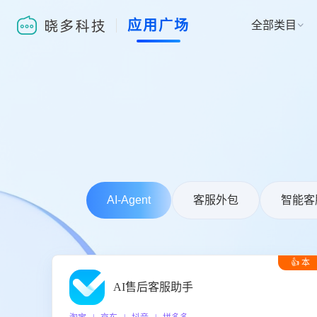
应用广场
全部类目

AI-Agent
客服外包
智能客
👍 本
周推荐
AI售后客服助手