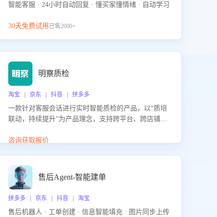
智能客服 · 24小时自动回复 · 懂买家懂情绪 · 自动学习
30天免费试用
已售2000+
明察质检
淘宝 | 京东 | 抖音 | 拼多多
一款针对客服会话进行实时智能质检的产品，以“质培
联动，持续提升”为产品理念，支持跨平台、跨店铺的
全面、实时、智能化质检，并根据质检结果形成质培
联动，持续提升客服团队的销服能力。
咨询获取报价
售后Agent-智能建单
拼多多 | 京东 | 抖音 | 淘宝
售后机器人 · 工单创建 · 信息智能填充 · 图片同步上传