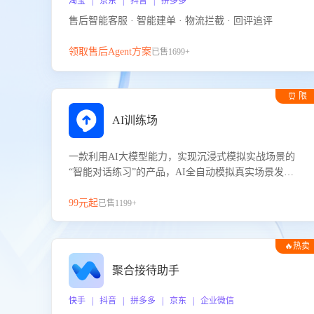
淘宝 | 京东 | 抖音 | 拼多多
售后智能客服 · 智能建单 · 物流拦截 · 回评追评
领取售后Agent方案
已售1699+
⏰ 限
时试用
AI训练场
一款利用AI大模型能力，实现沉浸式模拟实战场景的
“智能对话练习”的产品，AI全自动模拟真实场景发生
的对话，企业可以帮助员工提升客服接待技巧，持续
提升客服团队的销服能力。
99元起
已售1199+
🔥热卖
聚合接待助手
快手 | 抖音 | 拼多多 | 京东 | 企业微信