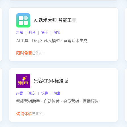
AI话术大师-智能工具
京东 | 抖音 | 快手 | 淘宝
AI工具 · DeepSeek大模型 · 营销话术生成
限时免费
已售28+
集客CRM-标准版
抖音 | 京东 | 快手 | 淘宝
智能营销助手 · 自动催付 · 会员营销 · 直播预告
咨询体验
已售99+