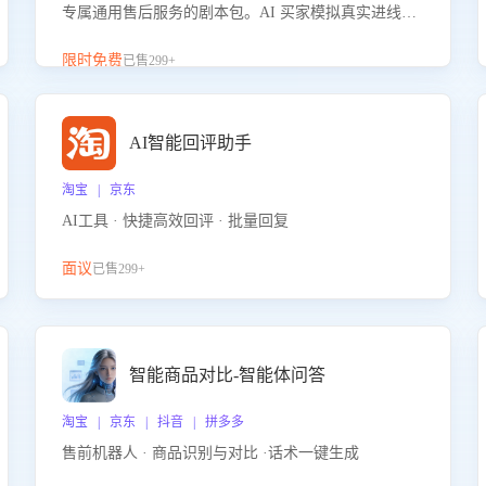
专属通用售后服务的剧本包。AI 买家模拟真实进线咨
询，带您的客服团队进行沉浸式训练，快速吃透功能
咨询等售后场景的应对要点，轻松提升服务能力。
限时免费
已售299+
AI智能回评助手
淘宝 | 京东
AI工具 · 快捷高效回评 · 批量回复
面议
已售299+
智能商品对比-智能体问答
淘宝 | 京东 | 抖音 | 拼多多
售前机器人 · 商品识别与对比 ·话术一键生成