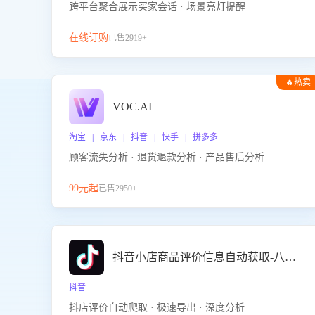
跨平台聚合展示买家会话 · 场景亮灯提醒
在线订购
已售2919+
🔥热卖
VOC.AI
淘宝 | 京东 | 抖音 | 快手 | 拼多多
顾客流失分析 · 退货退款分析 · 产品售后分析
99元起
已售2950+
抖音小店商品评价信息自动获取-八爪鱼
抖音
抖店评价自动爬取 · 极速导出 · 深度分析