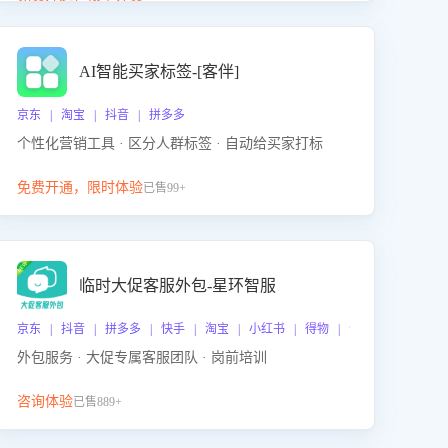
动产品迭代，从根本上降低退货率，进而降低因技术
差异或服务疏漏导致的退款率。
AI智能买家标签-[客伴]
京东 | 淘宝 | 抖音 | 拼多多
个性化营销工具 · 区分人群标签 · 自动给买家打标
免费开通，限时体验
已售99+
临时大促客服外包-星环智服
京东 | 抖音 | 拼多多 | 快手 | 淘宝 | 小红书 | 得物 | 企业微信
外包服务 · 大促专属客服团队 · 岗前培训
咨询体验
已售889+