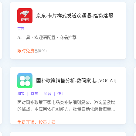
京东-卡片样式发送欢迎语-[智能客服机器人]
京东
AI工具 · 欢迎语配置 · 商品推荐
限时免费
已售99+
国补政策销售分析-数码家电-[VOCAI]
淘宝 | 京东 | 抖音 | 快手
面对国补政策下家电品类补贴细则复杂、咨询量激增
的挑战，本应用依托AI能力，批量自动化解析海量客
户会话，精准识别消费者对能以旧换新、补贴额度等
政策的关注焦点与购买意向，深度洞察决策动因。同
免费开通，按量计费
时全面评估客服团队政策解读准确性与响应效率，定
位服务薄弱环节，为企业提供数据驱动的策略优化建