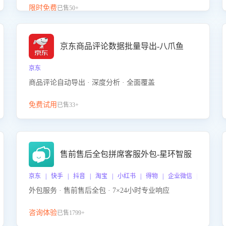
升客服售前转化率。点击 “立即开通”，快速获取影音
限时免费
已售50+
影像类目剧本，一键开启客服培训。
京东商品评论数据批量导出-八爪鱼
京东
商品评论自动导出 · 深度分析 · 全面覆盖
免费试用
已售33+
售前售后全包拼席客服外包-星环智服
京东 | 快手 | 抖音 | 淘宝 | 小红书 | 得物 | 企业微信 | 跨平台
外包服务 · 售前售后全包 · 7×24小时专业响应
咨询体验
已售1799+