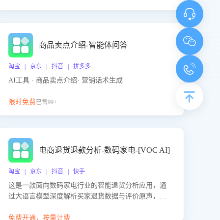
商品卖点介绍-智能体问答
淘宝 | 京东 | 抖音 | 拼多多
AI工具 · 商品卖点介绍· 营销话术生成
限时免费
已售99+
电商退货退款分析-数码家电-[VOC AI]
淘宝 | 京东 | 抖音 | 快手
这是一款面向数码家电行业的智能退货分析应用，通
过大语言模型深度解析买家退货数据与评价原声，精
准识别产品质量、描述不符、物流破损等核心退货原
因，并输出可落地的改进建议，通过挖掘用户痛点驱
免费开通，按量计费