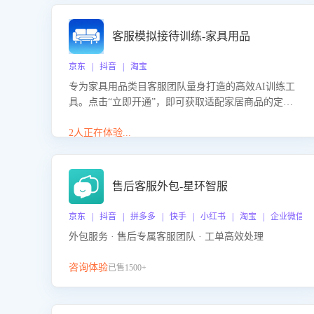
客服模拟接待训练-家具用品
京东 | 抖音 | 淘宝
专为家具用品类目客服团队量身打造的高效AI训练工
具。点击“立即开通”，即可获取适配家居商品的定制
化训练，开启模拟真实客户对话的演练。针对性提升
客服在家具用品功能、尺寸参数咨询等高频场景下的
2人正在体验...
专业应对能力。
售后客服外包-星环智服
京东 | 抖音 | 拼多多 | 快手 | 小红书 | 淘宝 | 企业微信
外包服务 · 售后专属客服团队 · 工单高效处理
咨询体验
已售1500+