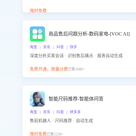
答、商品卖点介绍等智能体提供完整、全面、准确的
商品知识。
限时免费
商品售后问题分析-数码家电-[VOC AI]
淘宝 | 京东 | 抖音 | 快手
深度分析买家会话 · 识别售后痛点 · 报表自动生成
免费开通，按量计费
已售1660+
智能尺码推荐-智能体问答
淘宝 | 京东 | 抖音 | 拼多多
售前机器人 · 尺码推荐 · 自动生成
限时免费
已售1230+