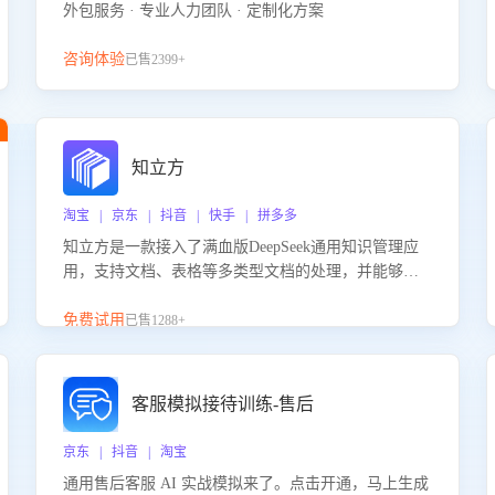
外包服务 · 专业人力团队 · 定制化方案
咨询体验
已售2399+
知立方
淘宝 | 京东 | 抖音 | 快手 | 拼多多
知立方是一款接入了满血版DeepSeek通用知识管理应
用，支持文档、表格等多类型文档的处理，并能够基
于满血版DeepSeek做知识应答。它能够为多种应用场
景提供强大的知识支持，帮助用户高效管理和利用知
免费试用
已售1288+
识资源。通过该产品，用户可以轻松实现文档的上
传、分类、检索，提升知识管理的智能化水平。
客服模拟接待训练-售后
京东 | 抖音 | 淘宝
通用售后客服 AI 实战模拟来了。点击开通，马上生成