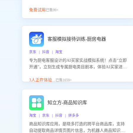
免费试用
已售99+
客服模拟接待训练-厨房电器
京东 | 抖音 | 淘宝
专为厨电客服设计的AI买家实战模拟系统！点击“立即
开通”，立刻生成专属厨电类目剧本，体验AI买家进线
咨询真实场景训练，快速掌握针对家用厨电商品的“功
能咨询”等真实场景应对技巧！
3人正在体验...
已售1659+
知立方-商品知识库
淘宝 | 京东 | 抖音 | 拼多多
商品知识库应用，是晓多打造的跨平台商品库，支持
自动提取商品详情页图片信息，为机器人商品知识问