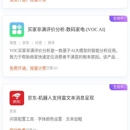
绪、归因争议根源，并客观评估客服应对合理性与成效。系统
可自动生成针对性改进策略，包括沟通话术优化、流程规范及
部门协同建议，从而提升客服团队舆情应对能力，阻断差评扩
生效中
散，维护品牌声誉，实现客户满意度的持续提升。
买家非满评价分析-数码家电-[VOC AI]
淘宝 | 京东 | 抖音 | 快手
VOC买家非满评价分析是一款基于AI大模型的智能分析应用，
致力于帮助商家快速定位消费者不满意的根本原因。该产品可
自动识别非满评价中的关键问题，区别问题是否属于客服原因
免费开通，按量计费
已售10+
或其它部门原因，明确责任归属，提供可落地的改进建议与策
略方向。通过深入挖掘会话内容，商家可针对性优化服务流
程、提升客服质量，并协同相关部门推进体验整改，有效提升
生效中
客户满意度和店铺整体服务质量。
京东-机器人支持富文本消息呈现
京东
问答配置工具 · 字体颜色设置 · 文本加粗