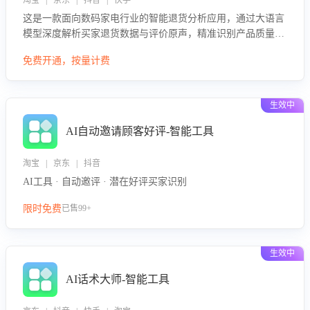
淘宝 | 京东 | 抖音 | 快手
这是一款面向数码家电行业的智能退货分析应用，通过大语言
模型深度解析买家退货数据与评价原声，精准识别产品质量、
描述不符、物流破损等核心退货原因，并输出可落地的改进建
免费开通，按量计费
议，通过挖掘用户痛点驱动产品迭代，从根本上降低退货率，
进而降低因技术差异或服务疏漏导致的退款率。
生效中
AI自动邀请顾客好评-智能工具
淘宝 | 京东 | 抖音
AI工具 · 自动邀评 · 潜在好评买家识别
限时免费
已售99+
生效中
AI话术大师-智能工具