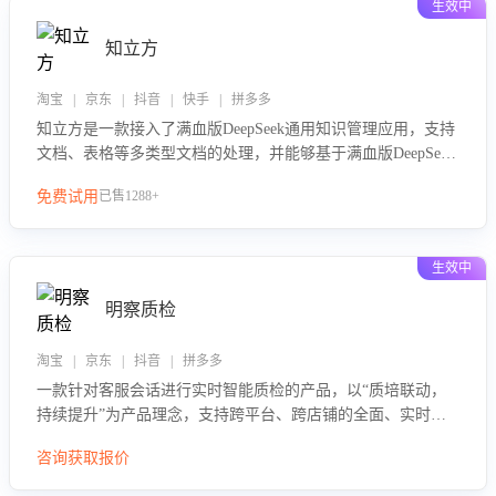
生效中
知立方
淘宝 | 京东 | 抖音 | 快手 | 拼多多
知立方是一款接入了满血版DeepSeek通用知识管理应用，支持
文档、表格等多类型文档的处理，并能够基于满血版DeepSeek
做知识应答。它能够为多种应用场景提供强大的知识支持，帮
免费试用
已售1288+
助用户高效管理和利用知识资源。通过该产品，用户可以轻松
实现文档的上传、分类、检索，提升知识管理的智能化水平。
生效中
明察质检
淘宝 | 京东 | 抖音 | 拼多多
一款针对客服会话进行实时智能质检的产品，以“质培联动，
持续提升”为产品理念，支持跨平台、跨店铺的全面、实时、
智能化质检，并根据质检结果形成质培联动，持续提升客服团
咨询获取报价
队的销服能力。