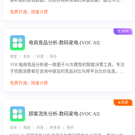
家补贴的会话数据，识别对购买决策的关键因素。通过AI大模
型评估客服在政策宣传、回应及互动中的表现，生成优化策
免费开通，按量计费
略，助力商家利用国补政策提升GMV。
生效中
电商竞品分析-数码家电-[VOC AI]
淘宝 | 京东 | 抖音 | 快手
VOC电商竞品分析是一款基于AI大模型的智能决策工具，专注
于挖掘消费者在咨询中提及的竞品对比与跨平台比价信息。该
应用能够精准识别被频繁对比的竞品品牌、咨询量、商品信
免费开通，按量计费
息，进行多维度交叉对比，并分析消费者的比价行为。通过提
供数据驱动的竞品洞察与差异化策略建议，帮助企业优化营销
话术、突出产品与服务优势，有效提升咨询转化率，避免陷入
🔥热卖
单纯价格竞争，实现精准扬长避短。
顾客流失分析-数码家电-[VOC AI]
京东 | 淘宝 | 抖音 | 拼多多 | 快手