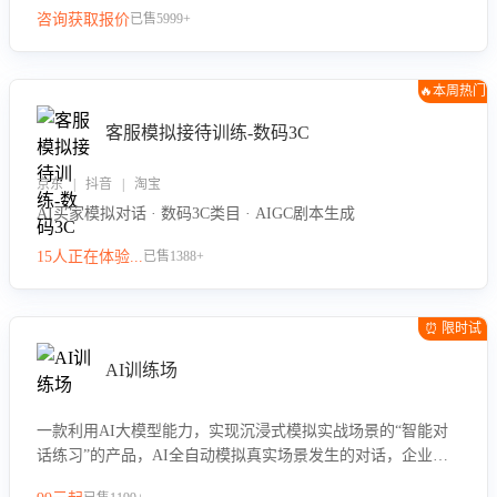
咨询获取报价
已售5999+
🔥本周热门
客服模拟接待训练-数码3C
京东 | 抖音 | 淘宝
AI买家模拟对话 · 数码3C类目 · AIGC剧本生成
15人正在体验...
已售1388+
⏰ 限时试
用
AI训练场
一款利用AI大模型能力，实现沉浸式模拟实战场景的“智能对
话练习”的产品，AI全自动模拟真实场景发生的对话，企业可
以帮助员工提升客服接待技巧，持续提升客服团队的销服能