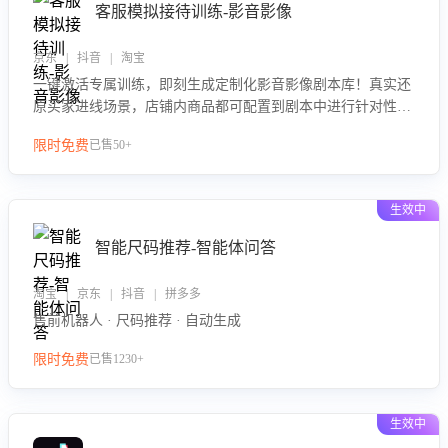
客服模拟接待训练-影音影像
京东 | 抖音 | 淘宝
一键激活专属训练，即刻生成定制化影音影像剧本库！真实还
原买家进线场景，店铺内商品都可配置到剧本中进行针对性训
练，加强商品知识解答能力，提升客服售前转化率。点击 “立
限时免费
已售50+
即开通”，快速获取影音影像类目剧本，一键开启客服培训。
生效中
智能尺码推荐-智能体问答
淘宝 | 京东 | 抖音 | 拼多多
售前机器人 · 尺码推荐 · 自动生成
限时免费
已售1230+
生效中