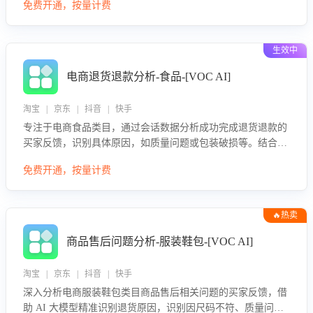
免费开通，按量计费
效性与完整性，输出针对性改进策略，助力商家快速优化快捷
话术，提升客服接待响应率与服务质量。
生效中
电商退货退款分析-食品-[VOC AI]
淘宝 | 京东 | 抖音 | 快手
专注于电商食品类目，通过会话数据分析成功完成退货退款的
买家反馈，识别具体原因，如质量问题或包装破损等。结合AI
大模型，自动评估客服挽回效果，输出优化策略，助力商家降
免费开通，按量计费
低退款率，提升售后效率。
🔥热卖
商品售后问题分析-服装鞋包-[VOC AI]
淘宝 | 京东 | 抖音 | 快手
深入分析电商服装鞋包类目商品售后相关问题的买家反馈，借
助 AI 大模型精准识别退货原因，识别因尺码不符、质量问题