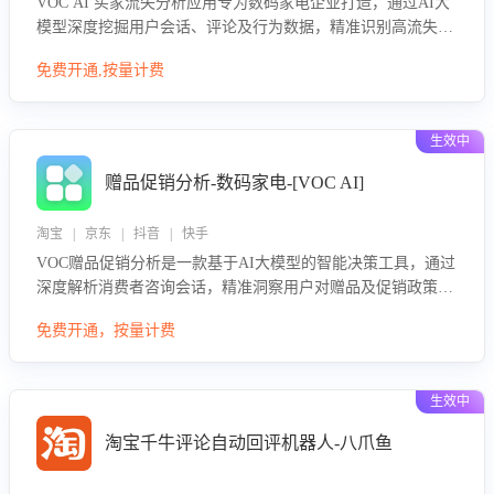
VOC AI 买家流失分析应用专为数码家电企业打造，通过AI大
模型深度挖掘用户会话、评论及行为数据，精准识别高流失风
险客户，并定位流失原因：包括产品质量缺陷、售后响应延
免费开通,按量计费
迟、竞品价格冲击等。系统自动输出可落地的挽回策略，迅速
同步到店铺运营团队。
生效中
赠品促销分析-数码家电-[VOC AI]
淘宝 | 京东 | 抖音 | 快手
VOC赠品促销分析是一款基于AI大模型的智能决策工具，通过
深度解析消费者咨询会话，精准洞察用户对赠品及促销政策的
真实偏好与需求。该应用可识别高吸引力赠品和热门促销诉
免费开通，按量计费
求，帮助企业制定个性化赠品组合策略，优化资源投放并淘汰
低效赠品，在提升成交转化率的同时有效控制成本，实现促销
效果最大化。
生效中
淘宝千牛评论自动回评机器人-八爪鱼