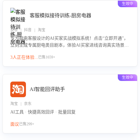
生效中
客服模拟接待训练-厨房电器
京东 | 抖音 | 淘宝
专为厨电客服设计的AI买家实战模拟系统！点击“立即开通”，
立刻生成专属厨电类目剧本，体验AI买家进线咨询真实场景训
练，快速掌握针对家用厨电商品的“功能咨询”等真实场景应对
3人正在体验...
已售1659+
技巧！
生效中
AI智能回评助手
淘宝 | 京东
AI工具 · 快捷高效回评 · 批量回复
面议
已售299+