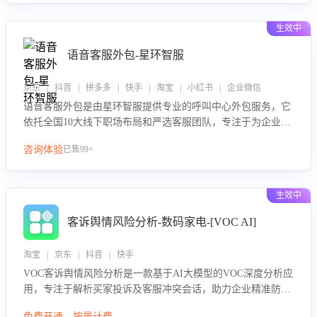
生效中
语音客服外包-星环智服
京东 | 抖音 | 拼多多 | 快手 | 淘宝 | 小红书 | 企业微信
语音客服外包是由星环智服提供专业的呼叫中心外包服务，它
依托全国10大线下职场布局和严选客服团队，专注于为企业提
供高效的语音呼叫解决方案。这项服务旨在通过专业的客服团
咨询体验
已售99+
队和智能工具提升语音客服服务效率和质量，帮助企业实现降
本增效。
生效中
客诉舆情风险分析-数码家电-[VOC AI]
淘宝 | 京东 | 抖音 | 快手
VOC客诉舆情风险分析是一款基于AI大模型的VOC深度分析应
用，专注于解析买家投诉及客服冲突会话，助力企业精准防控
舆情风险。该产品通过智能定位高风险会话、精准判别客户情
免费开通，按量计费