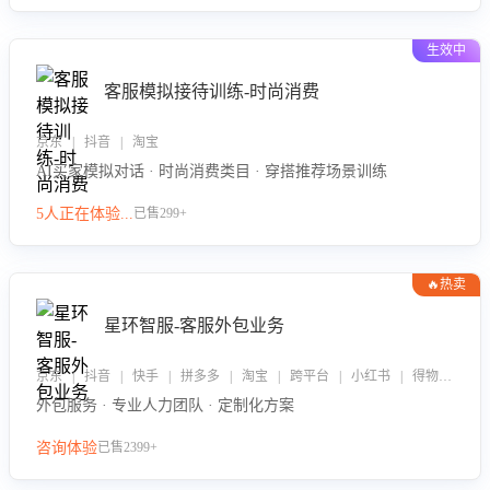
生效中
客服模拟接待训练-时尚消费
京东 | 抖音 | 淘宝
AI买家模拟对话 · 时尚消费类目 · 穿搭推荐场景训练
5人正在体验...
已售299+
🔥热卖
星环智服-客服外包业务
京东 | 抖音 | 快手 | 拼多多 | 淘宝 | 跨平台 | 小红书 | 得物 | 企业微信
外包服务 · 专业人力团队 · 定制化方案
咨询体验
已售2399+