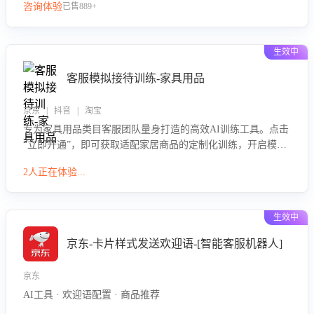
咨询体验
已售889+
生效中
客服模拟接待训练-家具用品
京东 | 抖音 | 淘宝
专为家具用品类目客服团队量身打造的高效AI训练工具。点击
“立即开通”，即可获取适配家居商品的定制化训练，开启模拟
真实客户对话的演练。针对性提升客服在家具用品功能、尺寸
2人正在体验...
参数咨询等高频场景下的专业应对能力。
生效中
京东-卡片样式发送欢迎语-[智能客服机器人]
京东
AI工具 · 欢迎语配置 · 商品推荐