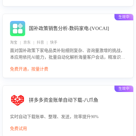
生效中
国补政策销售分析-数码家电-[VOCAI]
淘宝 | 京东 | 抖音 | 快手
面对国补政策下家电品类补贴细则复杂、咨询量激增的挑战，
本应用依托AI能力，批量自动化解析海量客户会话，精准识别
消费者对能以旧换新、补贴额度等政策的关注焦点与购买意
免费开通，按量计费
向，深度洞察决策动因。同时全面评估客服团队政策解读准确
性与响应效率，定位服务薄弱环节，为企业提供数据驱动的策
略优化建议与培训支持，助力提升政策响应速度、客服转化能
生效中
力及销售业绩。
拼多多资金账单自动下载-八爪鱼
实时自动下载账单、整理、发送，效率提升90%
免费试用