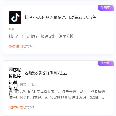
生效中
抖音小店商品评价信息自动获取-八爪鱼
抖音
抖店评价自动爬取 · 极速导出 · 深度分析
免费试用
已售99+
生效中
客服模拟接待训练-售后
京东 | 抖音 | 淘宝
通用售后客服 AI 实战模拟来了。点击开通，马上生成专属通
用售后服务的剧本包。AI 买家模拟真实进线咨询，带您的客
服团队进行沉浸式训练，快速吃透功能咨询等售后场景的应对
限时免费
已售299+
要点，轻松提升服务能力。