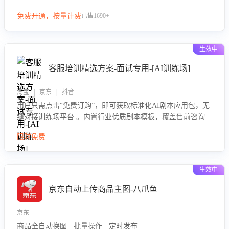
等导致的退货原因，给出全方位优化产品与服务的建议，助力
免费开通，按量计费
已售1690+
商家优化产品或服务，实现销售额的显著提升。
生效中
客服培训精选方案-面试专用-[AI训练场]
淘宝 | 京东 | 抖音
用户只需点击“免费订购”，即可获取标准化AI剧本应用包，无
缝对接训练场平台 。内置行业优质剧本模板，覆盖售前咨询、
售后处理等全场景，消除复杂部署流程，节省90%的初始化时
限时免费
间，助力企业快速启动智能客服训练
生效中
京东自动上传商品主图-八爪鱼
京东
商品全自动换图 · 批量操作 · 定时发布