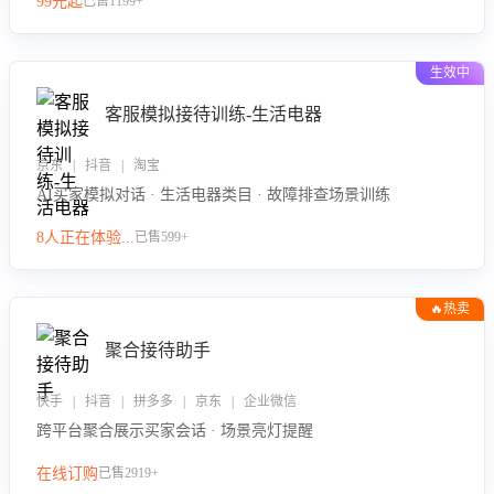
99元起
已售1199+
力。
生效中
客服模拟接待训练-生活电器
京东 | 抖音 | 淘宝
AI买家模拟对话 · 生活电器类目 · 故障排查场景训练
8人正在体验...
已售599+
🔥热卖
聚合接待助手
快手 | 抖音 | 拼多多 | 京东 | 企业微信
跨平台聚合展示买家会话 · 场景亮灯提醒
在线订购
已售2919+