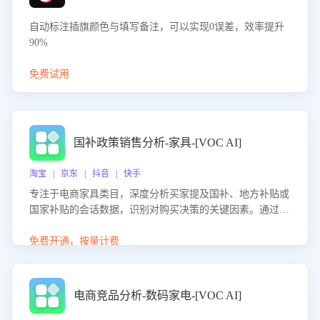
自动标注插旗颜色与填写备注，可以实现0误差，效率提升
90%
免费试用
国补政策销售分析-家具-[VOC AI]
淘宝 | 京东 | 抖音 | 快手
专注于电商家具类目，深度分析买家提及国补、地方补贴或
国家补贴的会话数据，识别对购买决策的关键因素。通过AI
大模型评估客服在政策宣传、回应及互动中的表现，生成优
化策略，助力商家利用国补政策提升GMV。
免费开通，按量计费
电商竞品分析-数码家电-[VOC AI]