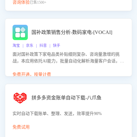
咨询体验
已售1500+
国补政策销售分析-数码家电-[VOCAI]
淘宝 | 京东 | 抖音 | 快手
面对国补政策下家电品类补贴细则复杂、咨询量激增的挑
战，本应用依托AI能力，批量自动化解析海量客户会话，精
准识别消费者对能以旧换新、补贴额度等政策的关注焦点与
购买意向，深度洞察决策动因。同时全面评估客服团队政策
免费开通，按量计费
解读准确性与响应效率，定位服务薄弱环节，为企业提供数
据驱动的策略优化建议与培训支持，助力提升政策响应速
度、客服转化能力及销售业绩。
拼多多资金账单自动下载-八爪鱼
实时自动下载账单、整理、发送，效率提升90%
免费试用