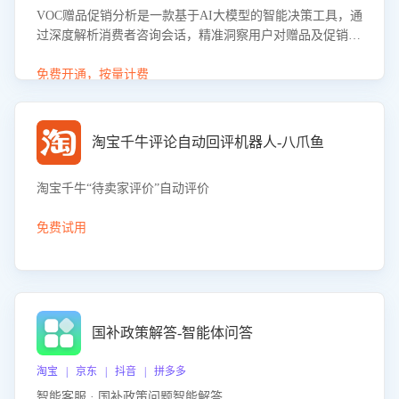
VOC赠品促销分析是一款基于AI大模型的智能决策工具，通
过深度解析消费者咨询会话，精准洞察用户对赠品及促销政
策的真实偏好与需求。该应用可识别高吸引力赠品和热门促
销诉求，帮助企业制定个性化赠品组合策略，优化资源投放
免费开通，按量计费
并淘汰低效赠品，在提升成交转化率的同时有效控制成本，
实现促销效果最大化。
淘宝千牛评论自动回评机器人-八爪鱼
淘宝千牛“待卖家评价”自动评价
免费试用
国补政策解答-智能体问答
淘宝 | 京东 | 抖音 | 拼多多
智能客服 · 国补政策问题智能解答