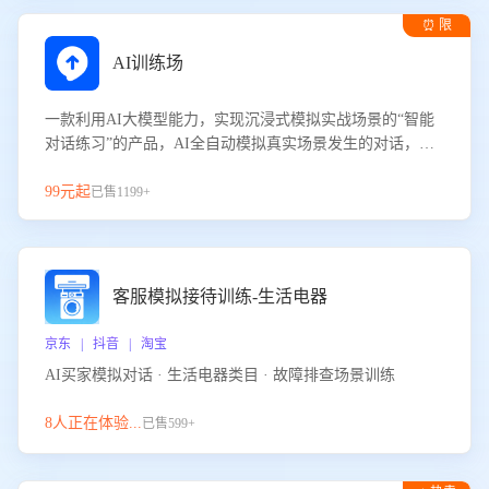
⏰ 限
时试用
AI训练场
一款利用AI大模型能力，实现沉浸式模拟实战场景的“智能
对话练习”的产品，AI全自动模拟真实场景发生的对话，企
业可以帮助员工提升客服接待技巧，持续提升客服团队的销
服能力。
99元起
已售1199+
客服模拟接待训练-生活电器
京东 | 抖音 | 淘宝
AI买家模拟对话 · 生活电器类目 · 故障排查场景训练
8人正在体验...
已售599+