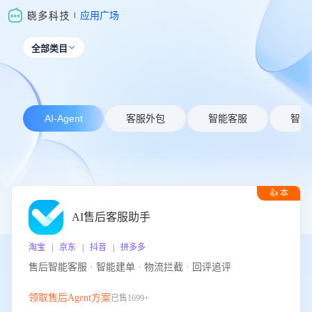
应用广场
全部类目

AI-Agent
客服外包
智能客服
智能
👍 本
周推荐
AI售后客服助手
淘宝 | 京东 | 抖音 | 拼多多
售后智能客服 · 智能建单 · 物流拦截 · 回评追评
领取售后Agent方案
已售1699+