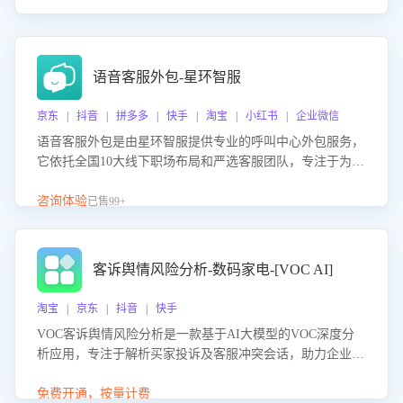
语音客服外包-星环智服
京东 | 抖音 | 拼多多 | 快手 | 淘宝 | 小红书 | 企业微信
语音客服外包是由星环智服提供专业的呼叫中心外包服务，
它依托全国10大线下职场布局和严选客服团队，专注于为企
业提供高效的语音呼叫解决方案。这项服务旨在通过专业的
客服团队和智能工具提升语音客服服务效率和质量，帮助企
咨询体验
已售99+
业实现降本增效。
客诉舆情风险分析-数码家电-[VOC AI]
淘宝 | 京东 | 抖音 | 快手
VOC客诉舆情风险分析是一款基于AI大模型的VOC深度分
析应用，专注于解析买家投诉及客服冲突会话，助力企业精
准防控舆情风险。该产品通过智能定位高风险会话、精准判
别客户情绪、归因争议根源，并客观评估客服应对合理性与
免费开通，按量计费