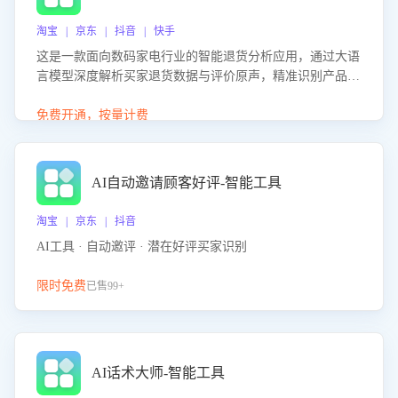
淘宝 | 京东 | 抖音 | 快手
这是一款面向数码家电行业的智能退货分析应用，通过大语
言模型深度解析买家退货数据与评价原声，精准识别产品质
量、描述不符、物流破损等核心退货原因，并输出可落地的
改进建议，通过挖掘用户痛点驱动产品迭代，从根本上降低
免费开通，按量计费
退货率，进而降低因技术差异或服务疏漏导致的退款率。
AI自动邀请顾客好评-智能工具
淘宝 | 京东 | 抖音
AI工具 · 自动邀评 · 潜在好评买家识别
限时免费
已售99+
AI话术大师-智能工具