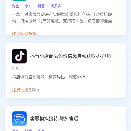
淘宝 | 京东 | 抖音 | 拼多多
一款针对客服会话进行实时智能质检的产品，以“质培联
动，持续提升”为产品理念，支持跨平台、跨店铺的全面、
实时、智能化质检，并根据质检结果形成质培联动，持续提
升客服团队的销服能力。
咨询获取报价
抖音小店商品评价信息自动获取-八爪鱼
抖音
抖店评价自动爬取 · 极速导出 · 深度分析
免费试用
已售99+
客服模拟接待训练-售后