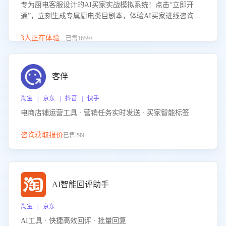
专为厨电客服设计的AI买家实战模拟系统！点击“立即开
通”，立刻生成专属厨电类目剧本，体验AI买家进线咨询真
实场景训练，快速掌握针对家用厨电商品的“功能咨询”等真
实场景应对技巧！
3人正在体验...
已售1659+
客伴
淘宝 | 京东 | 抖音 | 快手
电商店铺运营工具 · 营销任务实时发送 · 买家智能标签
咨询获取报价
已售299+
AI智能回评助手
淘宝 | 京东
AI工具 · 快捷高效回评 · 批量回复