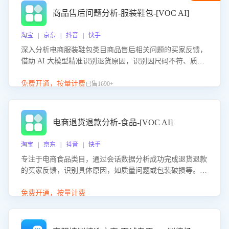
商品售后问题分析-服装鞋包-[VOC AI]
淘宝 | 京东 | 抖音 | 快手
深入分析电商服装鞋包类目商品售后相关问题的买家反馈，
借助 AI 大模型精准识别退货原因，识别因尺码不符、质量
问题等导致的退货原因，给出全方位优化产品与服务的建
议，助力商家优化产品或服务，实现销售额的显著提升。
免费开通，按量计费
已售1690+
电商退货退款分析-食品-[VOC AI]
淘宝 | 京东 | 抖音 | 快手
专注于电商食品类目，通过会话数据分析成功完成退货退款
的买家反馈，识别具体原因，如质量问题或包装破损等。结
合AI大模型，自动评估客服挽回效果，输出优化策略，助力
商家降低退款率，提升售后效率。
免费开通，按量计费