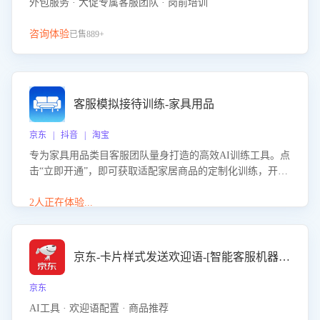
外包服务 · 大促专属客服团队 · 岗前培训
咨询体验
已售889+
客服模拟接待训练-家具用品
京东 | 抖音 | 淘宝
专为家具用品类目客服团队量身打造的高效AI训练工具。点
击“立即开通”，即可获取适配家居商品的定制化训练，开启
模拟真实客户对话的演练。针对性提升客服在家具用品功
能、尺寸参数咨询等高频场景下的专业应对能力。
2人正在体验...
京东-卡片样式发送欢迎语-[智能客服机器人]
京东
AI工具 · 欢迎语配置 · 商品推荐