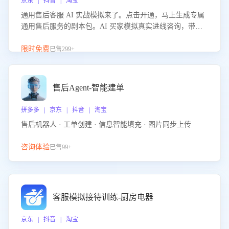
京东 | 抖音 | 淘宝
通用售后客服 AI 实战模拟来了。点击开通，马上生成专属
通用售后服务的剧本包。AI 买家模拟真实进线咨询，带您
的客服团队进行沉浸式训练，快速吃透功能咨询等售后场景
的应对要点，轻松提升服务能力。
限时免费
已售299+
售后Agent-智能建单
拼多多 | 京东 | 抖音 | 淘宝
售后机器人 · 工单创建 · 信息智能填充 · 图片同步上传
咨询体验
已售99+
客服模拟接待训练-厨房电器
京东 | 抖音 | 淘宝