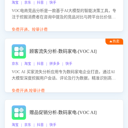
淘宝 | 京东 | 抖音 | 快手
VOC电商竞品分析是一款基于AI大模型的智能决策工具，专
注于挖掘消费者在咨询中提及的竞品对比与跨平台比价信
息。该应用能够精准识别被频繁对比的竞品品牌、咨询量、
商品信息，进行多维度交叉对比，并分析消费者的比价行
免费开通，按量计费
为。通过提供数据驱动的竞品洞察与差异化策略建议，帮助
🔥热卖
企业优化营销话术、突出产品与服务优势，有效提升咨询转
化率，避免陷入单纯价格竞争，实现精准扬长避短。
顾客流失分析-数码家电-[VOC AI]
京东 | 淘宝 | 抖音 | 拼多多 | 快手
VOC AI 买家流失分析应用专为数码家电企业打造，通过AI
大模型深度挖掘用户会话、评论及行为数据，精准识别高流
失风险客户，并定位流失原因：包括产品质量缺陷、售后响
应延迟、竞品价格冲击等。系统自动输出可落地的挽回策
免费开通,按量计费
略，迅速同步到店铺运营团队。
赠品促销分析-数码家电-[VOC AI]
淘宝 | 京东 | 抖音 | 快手