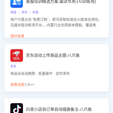
客服培训精选方案-面试专用-[AI训练场]
淘宝 | 京东 | 抖音
用户只需点击“免费订购”，即可获取标准化AI剧本应用包，
无缝对接训练场平台 。内置行业优质剧本模板，覆盖售前
咨询、售后处理等全场景，消除复杂部署流程，节省90%的
初始化时间，助力企业快速启动智能客服训练
限时免费
京东自动上传商品主图-八爪鱼
京东
商品全自动换图 · 批量操作 · 定时发布
免费试用
已售46+
抖音小店自订单自动插旗备注-八爪鱼