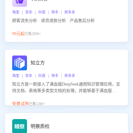
淘宝 | 京东 | 抖音 | 快手 | 拼多多
顾客流失分析 · 退货退款分析 · 产品售后分析
99元起
已售2950+
知立方
淘宝 | 京东 | 抖音 | 快手 | 拼多多
知立方是一款接入了满血版DeepSeek通用知识管理应用，支
持文档、表格等多类型文档的处理，并能够基于满血版
DeepSeek做知识应答。它能够为多种应用场景提供强大的知
识支持，帮助用户高效管理和利用知识资源。通过该产品，
免费试用
已售1288+
用户可以轻松实现文档的上传、分类、检索，提升知识管理
的智能化水平。
明察质检