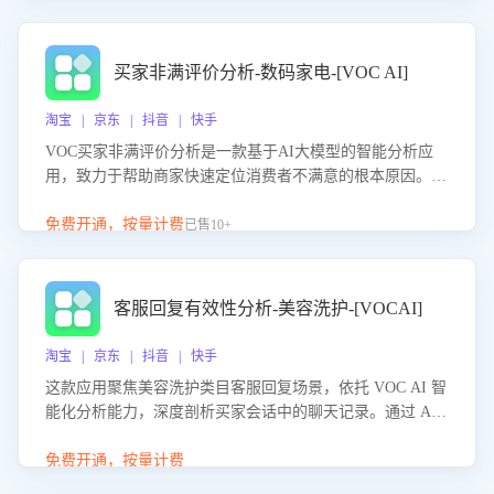
成效。系统可自动生成针对性改进策略，包括沟通话术优
化、流程规范及部门协同建议，从而提升客服团队舆情应对
能力，阻断差评扩散，维护品牌声誉，实现客户满意度的持
买家非满评价分析-数码家电-[VOC AI]
续提升。
淘宝 | 京东 | 抖音 | 快手
VOC买家非满评价分析是一款基于AI大模型的智能分析应
用，致力于帮助商家快速定位消费者不满意的根本原因。该
产品可自动识别非满评价中的关键问题，区别问题是否属于
客服原因或其它部门原因，明确责任归属，提供可落地的改
免费开通，按量计费
已售10+
进建议与策略方向。通过深入挖掘会话内容，商家可针对性
优化服务流程、提升客服质量，并协同相关部门推进体验整
改，有效提升客户满意度和店铺整体服务质量。
客服回复有效性分析-美容洗护-[VOCAI]
淘宝 | 京东 | 抖音 | 快手
这款应用聚焦美容洗护类目客服回复场景，依托 VOC AI 智
能化分析能力，深度剖析买家会话中的聊天记录。通过 AI
大模型精准定位客服在不同场景的理解与回应难点，评判解
答的有效性与完整性，输出针对性改进策略，助力商家快速
免费开通，按量计费
优化快捷话术，提升客服接待响应率与服务质量。