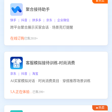
🔥热卖
聚合接待助手
快手 | 抖音 | 拼多多 | 京东 | 企业微信
跨平台聚合展示买家会话 · 场景亮灯提醒
在线订购
已售2919+
客服模拟接待训练-时尚消费
京东 | 抖音 | 淘宝
AI买家模拟对话 · 时尚消费类目 · 穿搭推荐场景训练
5人正在体验...
已售299+
🔥热卖