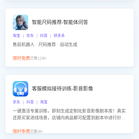
智能尺码推荐-智能体问答
淘宝 | 京东 | 抖音 | 拼多多
售前机器人 · 尺码推荐 · 自动生成
限时免费
已售1230+
客服模拟接待训练-影音影像
京东 | 抖音 | 淘宝
一键激活专属训练，即刻生成定制化影音影像剧本库！真实
还原买家进线场景，店铺内商品都可配置到剧本中进行针对
性训练，加强商品知识解答能力，提升客服售前转化率。点
击 “立即开通”，快速获取影音影像类目剧本，一键开启客服
限时免费
已售50+
培训。