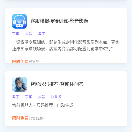
客服模拟接待训练-影音影像
京东 | 抖音 | 淘宝
一键激活专属训练，即刻生成定制化影音影像剧本库！真实
还原买家进线场景，店铺内商品都可配置到剧本中进行针对
性训练，加强商品知识解答能力，提升客服售前转化率。点
击 “立即开通”，快速获取影音影像类目剧本，一键开启客服
限时免费
已售50+
培训。
智能尺码推荐-智能体问答
淘宝 | 京东 | 抖音 | 拼多多
售前机器人 · 尺码推荐 · 自动生成
限时免费
已售1230+