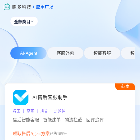
应用广场
全部类目

AI-Agent
客服外包
智能客服
智能
👍 本
周推荐
AI售后客服助手
淘宝 | 京东 | 抖音 | 拼多多
售后智能客服 · 智能建单 · 物流拦截 · 回评追评
领取售后Agent方案
已售1699+