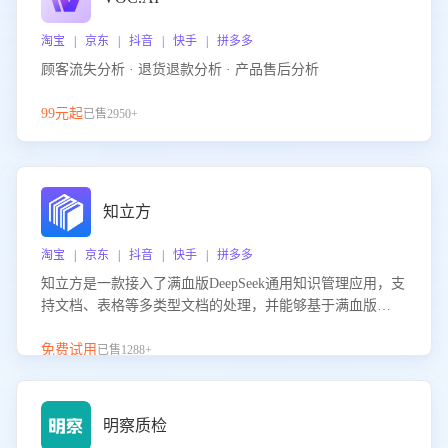
淘宝 | 京东 | 抖音 | 快手 | 拼多多
顾客流失分析 · 退货退款分析 · 产品售后分析
99元起
已售2950+
知立方
淘宝 | 京东 | 抖音 | 快手 | 拼多多
知立方是一款接入了满血版DeepSeek通用知识管理应用，支
持文档、表格等多类型文档的处理，并能够基于满血版
DeepSeek做知识应答。它能够为多种应用场景提供强大的知
识支持，帮助用户高效管理和利用知识资源。通过该产品，
免费试用
已售1288+
用户可以轻松实现文档的上传、分类、检索，提升知识管理
的智能化水平。
明察质检