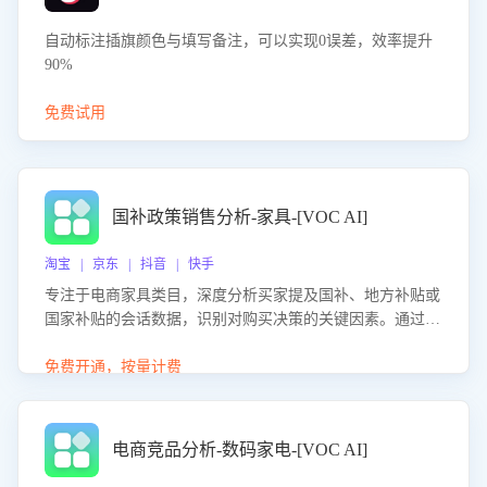
自动标注插旗颜色与填写备注，可以实现0误差，效率提升
90%
免费试用
国补政策销售分析-家具-[VOC AI]
淘宝 | 京东 | 抖音 | 快手
专注于电商家具类目，深度分析买家提及国补、地方补贴或
国家补贴的会话数据，识别对购买决策的关键因素。通过AI
大模型评估客服在政策宣传、回应及互动中的表现，生成优
化策略，助力商家利用国补政策提升GMV。
免费开通，按量计费
电商竞品分析-数码家电-[VOC AI]