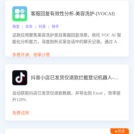
客服回复有效性分析-美容洗护-[VOCAI]
淘宝 | 京东 | 抖音 | 快手
这款应用聚焦美容洗护类目客服回复场景，依托 VOC AI 智
能化分析能力，深度剖析买家会话中的聊天记录。通过 AI
大模型精准定位客服在不同场景的理解与回应难点，评判解
答的有效性与完整性，输出针对性改进策略，助力商家快速
免费开通，按量计费
优化快捷话术，提升客服接待响应率与服务质量。
抖音小店已发货仅退款拦截登记机器人-八爪鱼
自动获取抖店已发货仅退款数据，并导出到 Excel ，效率提
升120%
免费试用
🔥热卖