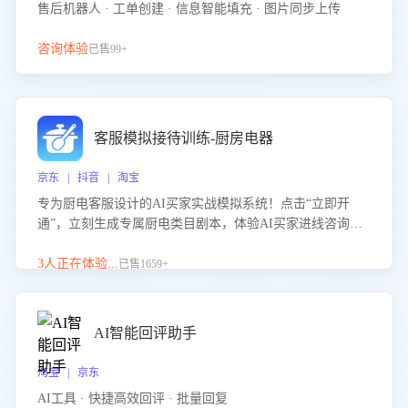
售后机器人 · 工单创建 · 信息智能填充 · 图片同步上传
咨询体验
已售99+
客服模拟接待训练-厨房电器
京东 | 抖音 | 淘宝
专为厨电客服设计的AI买家实战模拟系统！点击“立即开
通”，立刻生成专属厨电类目剧本，体验AI买家进线咨询真
实场景训练，快速掌握针对家用厨电商品的“功能咨询”等真
实场景应对技巧！
3人正在体验...
已售1659+
AI智能回评助手
淘宝 | 京东
AI工具 · 快捷高效回评 · 批量回复