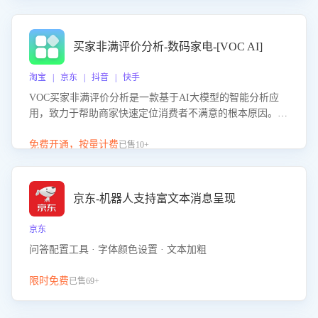
成效。系统可自动生成针对性改进策略，包括沟通话术优
化、流程规范及部门协同建议，从而提升客服团队舆情应对
能力，阻断差评扩散，维护品牌声誉，实现客户满意度的持
买家非满评价分析-数码家电-[VOC AI]
续提升。
淘宝 | 京东 | 抖音 | 快手
VOC买家非满评价分析是一款基于AI大模型的智能分析应
用，致力于帮助商家快速定位消费者不满意的根本原因。该
产品可自动识别非满评价中的关键问题，区别问题是否属于
客服原因或其它部门原因，明确责任归属，提供可落地的改
免费开通，按量计费
已售10+
进建议与策略方向。通过深入挖掘会话内容，商家可针对性
优化服务流程、提升客服质量，并协同相关部门推进体验整
改，有效提升客户满意度和店铺整体服务质量。
京东-机器人支持富文本消息呈现
京东
问答配置工具 · 字体颜色设置 · 文本加粗
限时免费
已售69+