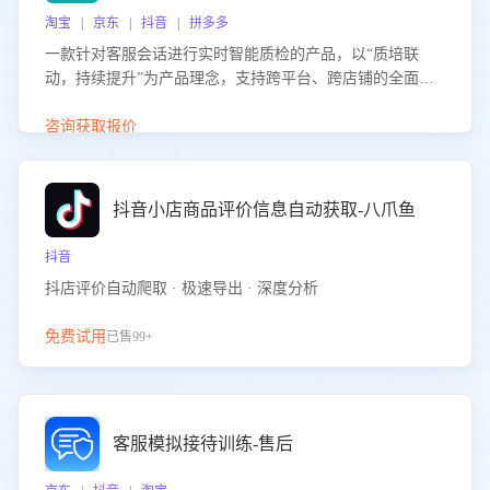
淘宝 | 京东 | 抖音 | 拼多多
一款针对客服会话进行实时智能质检的产品，以“质培联
动，持续提升”为产品理念，支持跨平台、跨店铺的全面、
实时、智能化质检，并根据质检结果形成质培联动，持续提
升客服团队的销服能力。
咨询获取报价
抖音小店商品评价信息自动获取-八爪鱼
抖音
抖店评价自动爬取 · 极速导出 · 深度分析
免费试用
已售99+
客服模拟接待训练-售后