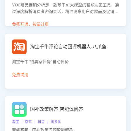
VOC赠品促销分析是一款基于AI大模型的智能决策工具，通
过深度解析消费者咨询会话，精准洞察用户对赠品及促销政
策的真实偏好与需求。该应用可识别高吸引力赠品和热门促
销诉求，帮助企业制定个性化赠品组合策略，优化资源投放
免费开通，按量计费
并淘汰低效赠品，在提升成交转化率的同时有效控制成本，
实现促销效果最大化。
淘宝千牛评论自动回评机器人-八爪鱼
淘宝千牛“待卖家评价”自动评价
免费试用
国补政策解答-智能体问答
淘宝 | 京东 | 抖音 | 拼多多
智能客服 · 国补政策问题智能解答