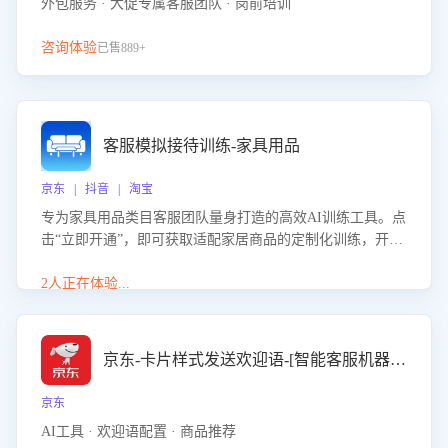
外包服务 · 大促专属客服团队 · 岗前培训
咨询体验
已售889+
客服模拟接待训练-家具用品
京东 | 抖音 | 淘宝
专为家具用品类目客服团队量身打造的高效AI训练工具。点
击“立即开通”，即可获取适配家居商品的定制化训练，开启
模拟真实客户对话的演练。针对性提升客服在家具用品功
能、尺寸参数咨询等高频场景下的专业应对能力。
2人正在体验...
京东-卡片样式发送欢迎语-[智能客服机器人]
京东
AI工具 · 欢迎语配置 · 商品推荐