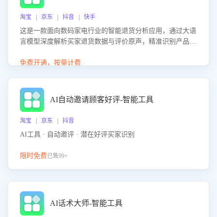
淘宝 | 京东 | 抖音 | 快手
这是一款面向数码家电行业的智能退货分析应用，通过大语
言模型深度解析买家退货数据与评价原声，精准识别产品质
量、描述不符、物流破损等核心退货原因，并输出可落地的
改进建议，通过挖掘用户痛点驱动产品迭代，从根本上降低
免费开通，按量计费
退货率，进而降低因技术差异或服务疏漏导致的退款率。
AI自动邀请顾客好评-智能工具
淘宝 | 京东 | 抖音
AI工具 · 自动邀评 · 潜在好评买家识别
限时免费
已售99+
AI话术大师-智能工具