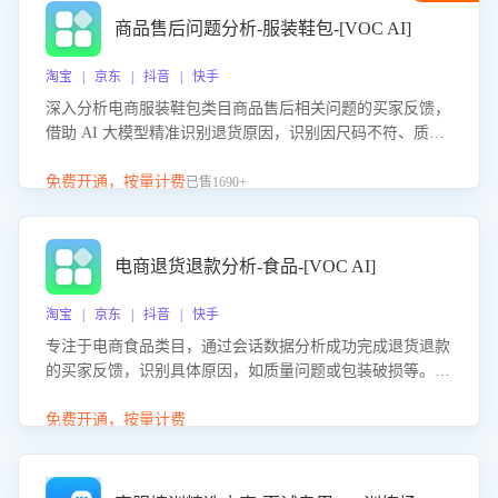
商品售后问题分析-服装鞋包-[VOC AI]
淘宝 | 京东 | 抖音 | 快手
深入分析电商服装鞋包类目商品售后相关问题的买家反馈，
借助 AI 大模型精准识别退货原因，识别因尺码不符、质量
问题等导致的退货原因，给出全方位优化产品与服务的建
议，助力商家优化产品或服务，实现销售额的显著提升。
免费开通，按量计费
已售1690+
电商退货退款分析-食品-[VOC AI]
淘宝 | 京东 | 抖音 | 快手
专注于电商食品类目，通过会话数据分析成功完成退货退款
的买家反馈，识别具体原因，如质量问题或包装破损等。结
合AI大模型，自动评估客服挽回效果，输出优化策略，助力
商家降低退款率，提升售后效率。
免费开通，按量计费