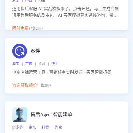
京东 | 抖音 | 淘宝
通用售后客服 AI 实战模拟来了。点击开通，马上生成专属
通用售后服务的剧本包。AI 买家模拟真实进线咨询，带您
的客服团队进行沉浸式训练，快速吃透功能咨询等售后场景
的应对要点，轻松提升服务能力。
限时免费
已售299+
客伴
淘宝 | 京东 | 抖音 | 快手
电商店铺运营工具 · 营销任务实时发送 · 买家智能标签
咨询获取报价
已售299+
售后Agent-智能建单
拼多多 | 京东 | 抖音 | 淘宝