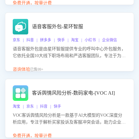
购买意向，深度洞察决策动因。同时全面评估客服团队政策
免费开通，按量计费
解读准确性与响应效率，定位服务薄弱环节，为企业提供数
据驱动的策略优化建议与培训支持，助力提升政策响应速
度、客服转化能力及销售业绩。
语音客服外包-星环智服
京东 | 抖音 | 拼多多 | 快手 | 淘宝 | 小红书 | 企业微信
语音客服外包是由星环智服提供专业的呼叫中心外包服务，
它依托全国10大线下职场布局和严选客服团队，专注于为企
业提供高效的语音呼叫解决方案。这项服务旨在通过专业的
客服团队和智能工具提升语音客服服务效率和质量，帮助企
咨询体验
已售99+
业实现降本增效。
客诉舆情风险分析-数码家电-[VOC AI]
淘宝 | 京东 | 抖音 | 快手
VOC客诉舆情风险分析是一款基于AI大模型的VOC深度分
析应用，专注于解析买家投诉及客服冲突会话，助力企业精
准防控舆情风险。该产品通过智能定位高风险会话、精准判
别客户情绪、归因争议根源，并客观评估客服应对合理性与
免费开通，按量计费