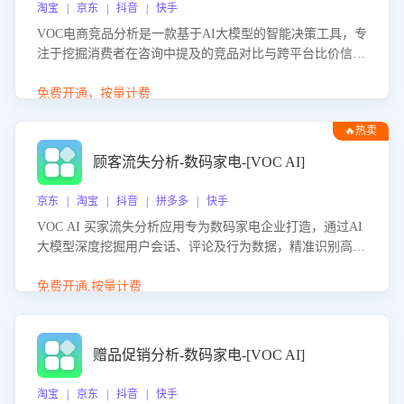
淘宝 | 京东 | 抖音 | 快手
VOC电商竞品分析是一款基于AI大模型的智能决策工具，专
注于挖掘消费者在咨询中提及的竞品对比与跨平台比价信
息。该应用能够精准识别被频繁对比的竞品品牌、咨询量、
商品信息，进行多维度交叉对比，并分析消费者的比价行
免费开通，按量计费
为。通过提供数据驱动的竞品洞察与差异化策略建议，帮助
🔥热卖
企业优化营销话术、突出产品与服务优势，有效提升咨询转
化率，避免陷入单纯价格竞争，实现精准扬长避短。
顾客流失分析-数码家电-[VOC AI]
京东 | 淘宝 | 抖音 | 拼多多 | 快手
VOC AI 买家流失分析应用专为数码家电企业打造，通过AI
大模型深度挖掘用户会话、评论及行为数据，精准识别高流
失风险客户，并定位流失原因：包括产品质量缺陷、售后响
应延迟、竞品价格冲击等。系统自动输出可落地的挽回策
免费开通,按量计费
略，迅速同步到店铺运营团队。
赠品促销分析-数码家电-[VOC AI]
淘宝 | 京东 | 抖音 | 快手