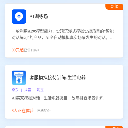
⏰ 限
时试用
AI训练场
一款利用AI大模型能力，实现沉浸式模拟实战场景的“智能
对话练习”的产品，AI全自动模拟真实场景发生的对话，企
业可以帮助员工提升客服接待技巧，持续提升客服团队的销
服能力。
99元起
已售1199+
客服模拟接待训练-生活电器
京东 | 抖音 | 淘宝
AI买家模拟对话 · 生活电器类目 · 故障排查场景训练
8人正在体验...
已售599+