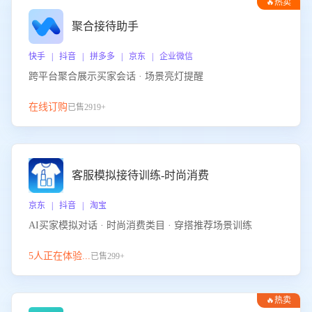
🔥热卖
聚合接待助手
快手 | 抖音 | 拼多多 | 京东 | 企业微信
跨平台聚合展示买家会话 · 场景亮灯提醒
在线订购
已售2919+
客服模拟接待训练-时尚消费
京东 | 抖音 | 淘宝
AI买家模拟对话 · 时尚消费类目 · 穿搭推荐场景训练
5人正在体验...
已售299+
🔥热卖