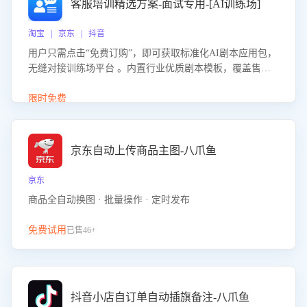
客服培训精选方案-面试专用-[AI训练场]
淘宝 | 京东 | 抖音
用户只需点击“免费订购”，即可获取标准化AI剧本应用包，
无缝对接训练场平台 。内置行业优质剧本模板，覆盖售前
咨询、售后处理等全场景，消除复杂部署流程，节省90%的
初始化时间，助力企业快速启动智能客服训练
限时免费
京东自动上传商品主图-八爪鱼
京东
商品全自动换图 · 批量操作 · 定时发布
免费试用
已售46+
抖音小店自订单自动插旗备注-八爪鱼