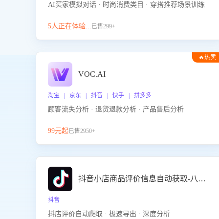
AI买家模拟对话 · 时尚消费类目 · 穿搭推荐场景训练
5人正在体验...
已售299+
🔥热卖
VOC.AI
淘宝 | 京东 | 抖音 | 快手 | 拼多多
顾客流失分析 · 退货退款分析 · 产品售后分析
99元起
已售2950+
抖音小店商品评价信息自动获取-八爪鱼
抖音
抖店评价自动爬取 · 极速导出 · 深度分析