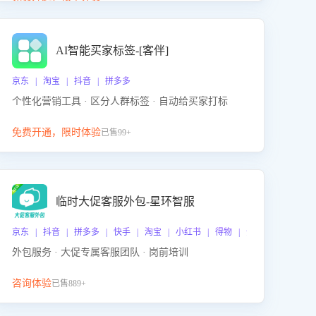
动产品迭代，从根本上降低退货率，进而降低因技术
差异或服务疏漏导致的退款率。
AI智能买家标签-[客伴]
京东 | 淘宝 | 抖音 | 拼多多
个性化营销工具 · 区分人群标签 · 自动给买家打标
免费开通，限时体验
已售99+
临时大促客服外包-星环智服
京东 | 抖音 | 拼多多 | 快手 | 淘宝 | 小红书 | 得物 | 企业微信
外包服务 · 大促专属客服团队 · 岗前培训
咨询体验
已售889+