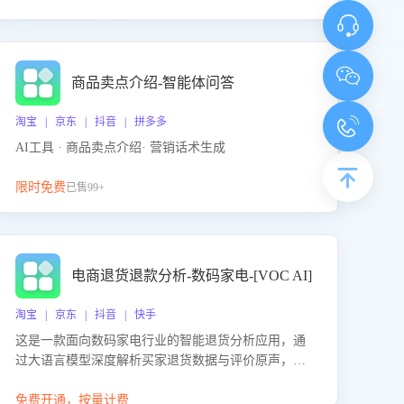
商品卖点介绍-智能体问答
淘宝 | 京东 | 抖音 | 拼多多
AI工具 · 商品卖点介绍· 营销话术生成
限时免费
已售99+
电商退货退款分析-数码家电-[VOC AI]
淘宝 | 京东 | 抖音 | 快手
这是一款面向数码家电行业的智能退货分析应用，通
过大语言模型深度解析买家退货数据与评价原声，精
准识别产品质量、描述不符、物流破损等核心退货原
因，并输出可落地的改进建议，通过挖掘用户痛点驱
免费开通，按量计费