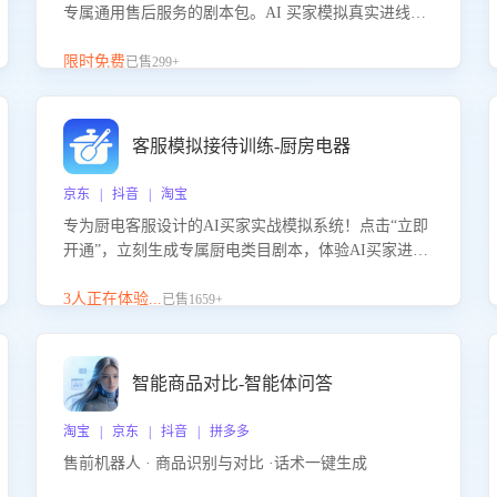
专属通用售后服务的剧本包。AI 买家模拟真实进线咨
询，带您的客服团队进行沉浸式训练，快速吃透功能
咨询等售后场景的应对要点，轻松提升服务能力。
限时免费
已售299+
客服模拟接待训练-厨房电器
京东 | 抖音 | 淘宝
专为厨电客服设计的AI买家实战模拟系统！点击“立即
开通”，立刻生成专属厨电类目剧本，体验AI买家进线
咨询真实场景训练，快速掌握针对家用厨电商品的“功
能咨询”等真实场景应对技巧！
3人正在体验...
已售1659+
智能商品对比-智能体问答
淘宝 | 京东 | 抖音 | 拼多多
售前机器人 · 商品识别与对比 ·话术一键生成