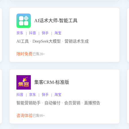
AI话术大师-智能工具
京东 | 抖音 | 快手 | 淘宝
AI工具 · DeepSeek大模型 · 营销话术生成
限时免费
已售28+
集客CRM-标准版
抖音 | 京东 | 快手 | 淘宝
智能营销助手 · 自动催付 · 会员营销 · 直播预告
咨询体验
已售99+