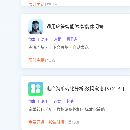
升客服售前转化率。点击 “立即开通”，快速获取影音
限时免费
已售50+
影像类目剧本，一键开启客服培训。
通用应答智能体-智能体问答
淘宝 | 京东 | 抖音 | 拼多多
兜底回复 · 上下文理解 · 自动发送
限时免费
已售99+
电商询单转化分析-数码家电-[VOC AI]
淘宝 | 京东 | 抖音 | 快手
询单转化分析 · 数据深度挖掘 · 标准化策略
免费开通，按量计费
已售1280+