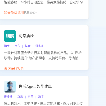
智能客服 · 24小时自动回复 · 懂买家懂情绪 · 自动学习
30天免费试用
已售2000+
明察质检
淘宝 | 京东 | 抖音 | 拼多多
一款针对客服会话进行实时智能质检的产品，以“质培
联动，持续提升”为产品理念，支持跨平台、跨店铺的
全面、实时、智能化质检，并根据质检结果形成质培
联动，持续提升客服团队的销服能力。
咨询获取报价
售后Agent-智能建单
拼多多 | 京东 | 抖音 | 淘宝
售后机器人 · 工单创建 · 信息智能填充 · 图片同步上传