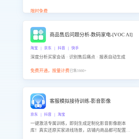
答、商品卖点介绍等智能体提供完整、全面、准确的
商品知识。
限时免费
商品售后问题分析-数码家电-[VOC AI]
淘宝 | 京东 | 抖音 | 快手
深度分析买家会话 · 识别售后痛点 · 报表自动生成
免费开通，按量计费
已售1660+
客服模拟接待训练-影音影像
京东 | 抖音 | 淘宝
一键激活专属训练，即刻生成定制化影音影像剧本
库！真实还原买家进线场景，店铺内商品都可配置到
剧本中进行针对性训练，加强商品知识解答能力，提