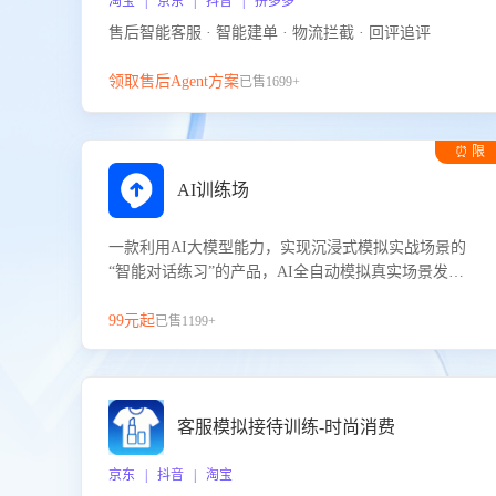
淘宝 | 京东 | 抖音 | 拼多多
售后智能客服 · 智能建单 · 物流拦截 · 回评追评
领取售后Agent方案
已售1699+
⏰ 限
时试用
AI训练场
一款利用AI大模型能力，实现沉浸式模拟实战场景的
“智能对话练习”的产品，AI全自动模拟真实场景发生
的对话，企业可以帮助员工提升客服接待技巧，持续
提升客服团队的销服能力。
99元起
已售1199+
客服模拟接待训练-时尚消费
京东 | 抖音 | 淘宝