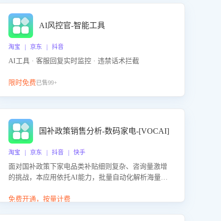
AI风控官-智能工具
淘宝 | 京东 | 抖音
AI工具 · 客服回复实时监控 · 违禁话术拦截
限时免费
已售99+
国补政策销售分析-数码家电-[VOCAI]
淘宝 | 京东 | 抖音 | 快手
面对国补政策下家电品类补贴细则复杂、咨询量激增
的挑战，本应用依托AI能力，批量自动化解析海量客
户会话，精准识别消费者对能以旧换新、补贴额度等
政策的关注焦点与购买意向，深度洞察决策动因。同
免费开通，按量计费
时全面评估客服团队政策解读准确性与响应效率，定
位服务薄弱环节，为企业提供数据驱动的策略优化建