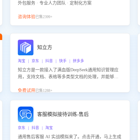
外包服务 · 专业人力团队 · 定制化方案
咨询体验
已售2399+
知立方
淘宝 | 京东 | 抖音 | 快手 | 拼多多
知立方是一款接入了满血版DeepSeek通用知识管理应
用，支持文档、表格等多类型文档的处理，并能够基
于满血版DeepSeek做知识应答。它能够为多种应用场
景提供强大的知识支持，帮助用户高效管理和利用知
免费试用
已售1288+
识资源。通过该产品，用户可以轻松实现文档的上
传、分类、检索，提升知识管理的智能化水平。
客服模拟接待训练-售后
京东 | 抖音 | 淘宝
通用售后客服 AI 实战模拟来了。点击开通，马上生成