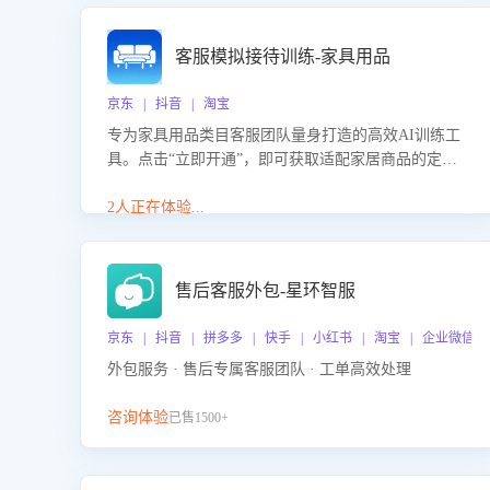
客服模拟接待训练-家具用品
京东 | 抖音 | 淘宝
专为家具用品类目客服团队量身打造的高效AI训练工
具。点击“立即开通”，即可获取适配家居商品的定制
化训练，开启模拟真实客户对话的演练。针对性提升
客服在家具用品功能、尺寸参数咨询等高频场景下的
2人正在体验...
专业应对能力。
售后客服外包-星环智服
京东 | 抖音 | 拼多多 | 快手 | 小红书 | 淘宝 | 企业微信
外包服务 · 售后专属客服团队 · 工单高效处理
咨询体验
已售1500+