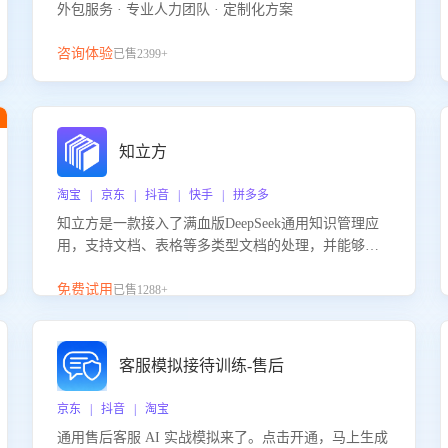
外包服务 · 专业人力团队 · 定制化方案
咨询体验
已售2399+
知立方
淘宝 | 京东 | 抖音 | 快手 | 拼多多
知立方是一款接入了满血版DeepSeek通用知识管理应
用，支持文档、表格等多类型文档的处理，并能够基
于满血版DeepSeek做知识应答。它能够为多种应用场
景提供强大的知识支持，帮助用户高效管理和利用知
免费试用
已售1288+
识资源。通过该产品，用户可以轻松实现文档的上
传、分类、检索，提升知识管理的智能化水平。
客服模拟接待训练-售后
京东 | 抖音 | 淘宝
通用售后客服 AI 实战模拟来了。点击开通，马上生成