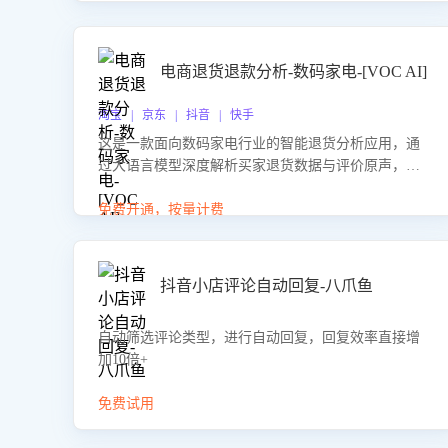
电商退货退款分析-数码家电-[VOC AI]
淘宝 | 京东 | 抖音 | 快手
这是一款面向数码家电行业的智能退货分析应用，通
过大语言模型深度解析买家退货数据与评价原声，精
准识别产品质量、描述不符、物流破损等核心退货原
因，并输出可落地的改进建议，通过挖掘用户痛点驱
免费开通，按量计费
动产品迭代，从根本上降低退货率，进而降低因技术
差异或服务疏漏导致的退款率。
抖音小店评论自动回复-八爪鱼
自动筛选评论类型，进行自动回复，回复效率直接增
加10倍+
免费试用