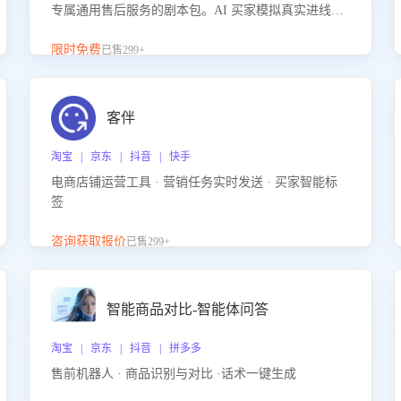
专属通用售后服务的剧本包。AI 买家模拟真实进线咨
询，带您的客服团队进行沉浸式训练，快速吃透功能
咨询等售后场景的应对要点，轻松提升服务能力。
限时免费
已售299+
客伴
淘宝 | 京东 | 抖音 | 快手
电商店铺运营工具 · 营销任务实时发送 · 买家智能标
签
咨询获取报价
已售299+
智能商品对比-智能体问答
淘宝 | 京东 | 抖音 | 拼多多
售前机器人 · 商品识别与对比 ·话术一键生成