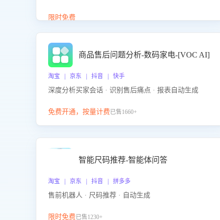
答、商品卖点介绍等智能体提供完整、全面、准确的
商品知识。
限时免费
商品售后问题分析-数码家电-[VOC AI]
淘宝 | 京东 | 抖音 | 快手
深度分析买家会话 · 识别售后痛点 · 报表自动生成
免费开通，按量计费
已售1660+
智能尺码推荐-智能体问答
淘宝 | 京东 | 抖音 | 拼多多
售前机器人 · 尺码推荐 · 自动生成
限时免费
已售1230+