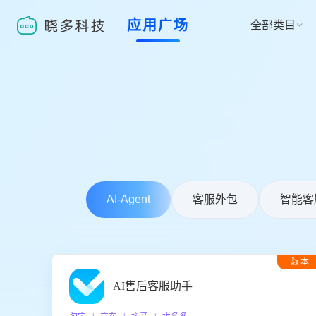
应用广场
全部类目

AI-Agent
客服外包
智能客
👍 本
周推荐
AI售后客服助手