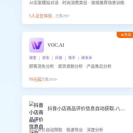
AI买家模拟对话 · 时尚消费类目 · 穿搭推荐场景训练
5人正在体验...
已售299+
🔥热卖
VOC.AI
淘宝 | 京东 | 抖音 | 快手 | 拼多多
顾客流失分析 · 退货退款分析 · 产品售后分析
99元起
已售2950+
抖音小店商品评价信息自动获取-八爪鱼
抖音
抖店评价自动爬取 · 极速导出 · 深度分析