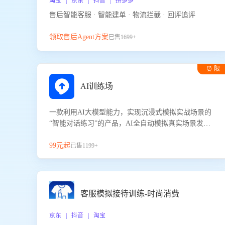
淘宝 | 京东 | 抖音 | 拼多多
售后智能客服 · 智能建单 · 物流拦截 · 回评追评
领取售后Agent方案
已售1699+
⏰ 限
时试用
AI训练场
一款利用AI大模型能力，实现沉浸式模拟实战场景的
“智能对话练习”的产品，AI全自动模拟真实场景发生
的对话，企业可以帮助员工提升客服接待技巧，持续
提升客服团队的销服能力。
99元起
已售1199+
客服模拟接待训练-时尚消费
京东 | 抖音 | 淘宝