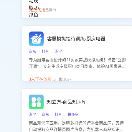
免费试用
已售99+
客服模拟接待训练-厨房电器
京东 | 抖音 | 淘宝
专为厨电客服设计的AI买家实战模拟系统！点击“立即
开通”，立刻生成专属厨电类目剧本，体验AI买家进线
咨询真实场景训练，快速掌握针对家用厨电商品的“功
能咨询”等真实场景应对技巧！
3人正在体验...
已售1659+
知立方-商品知识库
淘宝 | 京东 | 抖音 | 拼多多
商品知识库应用，是晓多打造的跨平台商品库，支持
自动提取商品详情页图片信息，为机器人商品知识问