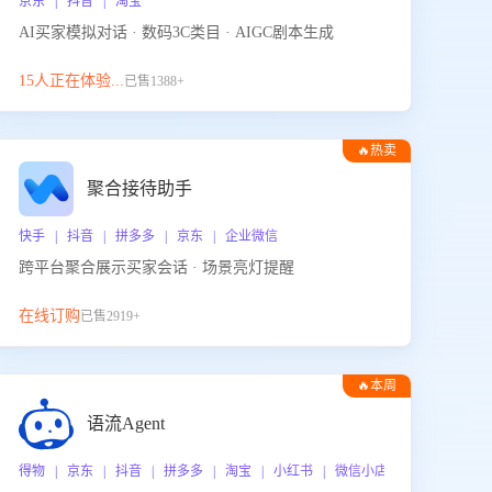
京东 | 抖音 | 淘宝
AI买家模拟对话 · 数码3C类目 · AIGC剧本生成
15人正在体验...
已售1388+
🔥热卖
聚合接待助手
快手 | 抖音 | 拼多多 | 京东 | 企业微信
跨平台聚合展示买家会话 · 场景亮灯提醒
在线订购
已售2919+
🔥本周
热门
语流Agent
 企业微信
得物 | 京东 | 抖音 | 拼多多 | 淘宝 | 小红书 | 微信小店 | 快手 | 唯品