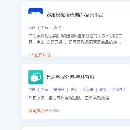
客服模拟接待训练-家具用品
京东 | 抖音 | 淘宝
专为家具用品类目客服团队量身打造的高效AI训练工
具。点击“立即开通”，即可获取适配家居商品的定制
化训练，开启模拟真实客户对话的演练。针对性提升
客服在家具用品功能、尺寸参数咨询等高频场景下的
2人正在体验...
专业应对能力。
售后客服外包-星环智服
京东 | 抖音 | 拼多多 | 快手 | 小红书 | 淘宝 | 企业微信
外包服务 · 售后专属客服团队 · 工单高效处理
咨询体验
已售1500+