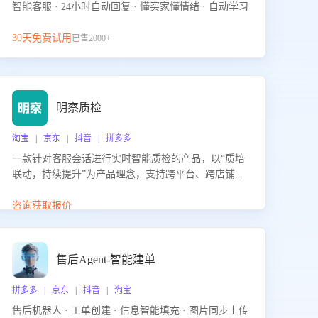
智能客服 · 24小时自动回复 · 懂买家懂情绪 · 自动学习
30天免费试用
已售2000+
明察质检
淘宝 | 京东 | 抖音 | 拼多多
一款针对客服会话进行实时智能质检的产品，以“质培
联动，持续提升”为产品理念，支持跨平台、跨店铺的
全面、实时、智能化质检，并根据质检结果形成质培
联动，持续提升客服团队的销服能力。
咨询获取报价
售后Agent-智能建单
拼多多 | 京东 | 抖音 | 淘宝
售后机器人 · 工单创建 · 信息智能填充 · 图片同步上传