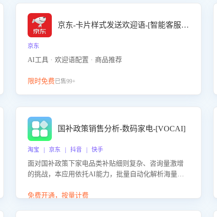
京东-卡片样式发送欢迎语-[智能客服机器人]
京东
AI工具 · 欢迎语配置 · 商品推荐
限时免费
已售99+
国补政策销售分析-数码家电-[VOCAI]
淘宝 | 京东 | 抖音 | 快手
面对国补政策下家电品类补贴细则复杂、咨询量激增
的挑战，本应用依托AI能力，批量自动化解析海量客
户会话，精准识别消费者对能以旧换新、补贴额度等
政策的关注焦点与购买意向，深度洞察决策动因。同
免费开通，按量计费
时全面评估客服团队政策解读准确性与响应效率，定
位服务薄弱环节，为企业提供数据驱动的策略优化建