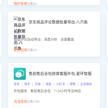
升客服售前转化率。点击 “立即开通”，快速获取影音
限时免费
已售50+
影像类目剧本，一键开启客服培训。
京东商品评论数据批量导出-八爪鱼
京东
商品评论自动导出 · 深度分析 · 全面覆盖
免费试用
已售33+
售前售后全包拼席客服外包-星环智服
京东 | 快手 | 抖音 | 淘宝 | 小红书 | 得物 | 企业微信 | 跨平台
外包服务 · 售前售后全包 · 7×24小时专业响应
咨询体验
已售1799+