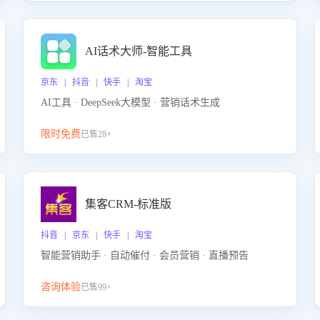
AI话术大师-智能工具
京东 | 抖音 | 快手 | 淘宝
AI工具 · DeepSeek大模型 · 营销话术生成
限时免费
已售28+
集客CRM-标准版
抖音 | 京东 | 快手 | 淘宝
智能营销助手 · 自动催付 · 会员营销 · 直播预告
咨询体验
已售99+