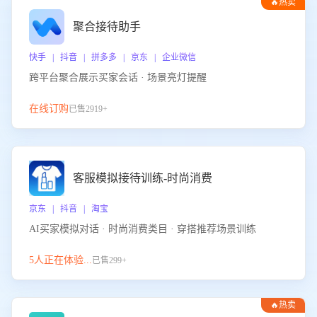
🔥热卖
聚合接待助手
快手 | 抖音 | 拼多多 | 京东 | 企业微信
跨平台聚合展示买家会话 · 场景亮灯提醒
在线订购
已售2919+
客服模拟接待训练-时尚消费
京东 | 抖音 | 淘宝
AI买家模拟对话 · 时尚消费类目 · 穿搭推荐场景训练
5人正在体验...
已售299+
🔥热卖