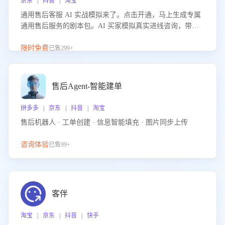
京东 | 抖音 | 淘宝
通用售后客服 AI 实战模拟来了。点击开通，马上生成专属
通用售后服务的剧本包。AI 买家模拟真实进线咨询，带您
的客服团队进行沉浸式训练，快速吃透功能咨询等售后场景
的应对要点，轻松提升服务能力。
限时免费
已售299+
售后Agent-智能建单
拼多多 | 京东 | 抖音 | 淘宝
售后机器人 · 工单创建 · 信息智能填充 · 图片同步上传
咨询体验
已售99+
客伴
淘宝 | 京东 | 抖音 | 快手