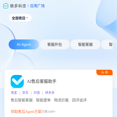
应用广场
全部类目

AI-Agent
客服外包
智能客服
智能
👍 本
周推荐
AI售后客服助手
淘宝 | 京东 | 抖音 | 拼多多
售后智能客服 · 智能建单 · 物流拦截 · 回评追评
领取售后Agent方案
已售1699+