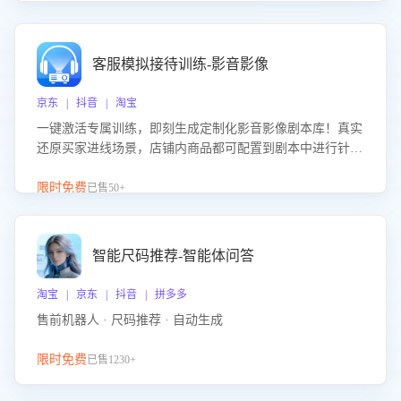
客服模拟接待训练-影音影像
京东 | 抖音 | 淘宝
一键激活专属训练，即刻生成定制化影音影像剧本库！真实
还原买家进线场景，店铺内商品都可配置到剧本中进行针对
性训练，加强商品知识解答能力，提升客服售前转化率。点
击 “立即开通”，快速获取影音影像类目剧本，一键开启客服
限时免费
已售50+
培训。
智能尺码推荐-智能体问答
淘宝 | 京东 | 抖音 | 拼多多
售前机器人 · 尺码推荐 · 自动生成
限时免费
已售1230+