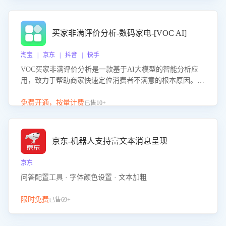
成效。系统可自动生成针对性改进策略，包括沟通话术优
化、流程规范及部门协同建议，从而提升客服团队舆情应对
能力，阻断差评扩散，维护品牌声誉，实现客户满意度的持
买家非满评价分析-数码家电-[VOC AI]
续提升。
淘宝 | 京东 | 抖音 | 快手
VOC买家非满评价分析是一款基于AI大模型的智能分析应
用，致力于帮助商家快速定位消费者不满意的根本原因。该
产品可自动识别非满评价中的关键问题，区别问题是否属于
客服原因或其它部门原因，明确责任归属，提供可落地的改
免费开通，按量计费
已售10+
进建议与策略方向。通过深入挖掘会话内容，商家可针对性
优化服务流程、提升客服质量，并协同相关部门推进体验整
改，有效提升客户满意度和店铺整体服务质量。
京东-机器人支持富文本消息呈现
京东
问答配置工具 · 字体颜色设置 · 文本加粗
限时免费
已售69+