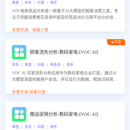
淘宝 | 京东 | 抖音 | 快手
VOC电商竞品分析是一款基于AI大模型的智能决策工具，专
注于挖掘消费者在咨询中提及的竞品对比与跨平台比价信
息。该应用能够精准识别被频繁对比的竞品品牌、咨询量、
商品信息，进行多维度交叉对比，并分析消费者的比价行
免费开通，按量计费
为。通过提供数据驱动的竞品洞察与差异化策略建议，帮助
🔥热卖
企业优化营销话术、突出产品与服务优势，有效提升咨询转
化率，避免陷入单纯价格竞争，实现精准扬长避短。
顾客流失分析-数码家电-[VOC AI]
京东 | 淘宝 | 抖音 | 拼多多 | 快手
VOC AI 买家流失分析应用专为数码家电企业打造，通过AI
大模型深度挖掘用户会话、评论及行为数据，精准识别高流
失风险客户，并定位流失原因：包括产品质量缺陷、售后响
应延迟、竞品价格冲击等。系统自动输出可落地的挽回策
免费开通,按量计费
略，迅速同步到店铺运营团队。
赠品促销分析-数码家电-[VOC AI]
淘宝 | 京东 | 抖音 | 快手