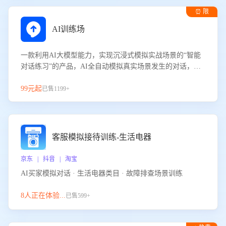
⏰ 限
时试用
AI训练场
一款利用AI大模型能力，实现沉浸式模拟实战场景的“智能
对话练习”的产品，AI全自动模拟真实场景发生的对话，企
业可以帮助员工提升客服接待技巧，持续提升客服团队的销
服能力。
99元起
已售1199+
客服模拟接待训练-生活电器
京东 | 抖音 | 淘宝
AI买家模拟对话 · 生活电器类目 · 故障排查场景训练
8人正在体验...
已售599+