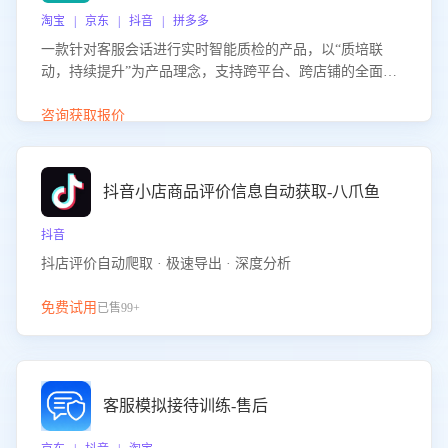
淘宝 | 京东 | 抖音 | 拼多多
一款针对客服会话进行实时智能质检的产品，以“质培联
动，持续提升”为产品理念，支持跨平台、跨店铺的全面、
实时、智能化质检，并根据质检结果形成质培联动，持续提
升客服团队的销服能力。
咨询获取报价
抖音小店商品评价信息自动获取-八爪鱼
抖音
抖店评价自动爬取 · 极速导出 · 深度分析
免费试用
已售99+
客服模拟接待训练-售后