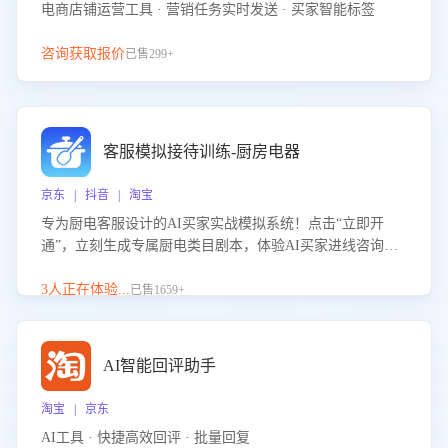
电商店铺运营工具 · 营销任务实时发送 · 买家智能标签
咨询获取报价
已售299+
客服模拟接待训练-厨房电器
京东 | 抖音 | 淘宝
专为厨电客服设计的AI买家实战模拟系统！点击“立即开
通”，立刻生成专属厨电类目剧本，体验AI买家进线咨询真
实场景训练，快速掌握针对家用厨电商品的“功能咨询”等真
实场景应对技巧！
3人正在体验...
已售1659+
AI智能回评助手
淘宝 | 京东
AI工具 · 快捷高效回评 · 批量回复