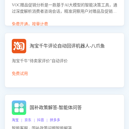
VOC赠品促销分析是一款基于AI大模型的智能决策工具，通
过深度解析消费者咨询会话，精准洞察用户对赠品及促销政
策的真实偏好与需求。该应用可识别高吸引力赠品和热门促
销诉求，帮助企业制定个性化赠品组合策略，优化资源投放
免费开通，按量计费
并淘汰低效赠品，在提升成交转化率的同时有效控制成本，
实现促销效果最大化。
淘宝千牛评论自动回评机器人-八爪鱼
淘宝千牛“待卖家评价”自动评价
免费试用
国补政策解答-智能体问答
淘宝 | 京东 | 抖音 | 拼多多
智能客服 · 国补政策问题智能解答