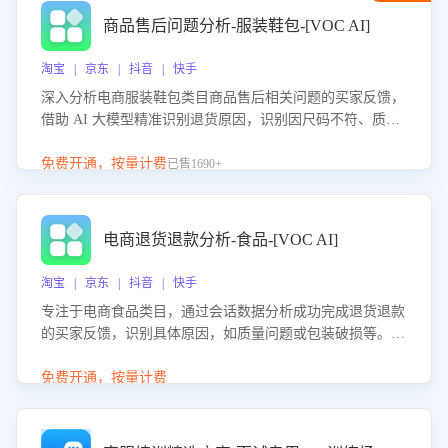
商品售后问题分析-服装鞋包-[VOC AI]
淘宝 | 京东 | 抖音 | 快手
深入分析电商服装鞋包类目商品售后相关问题的买家反馈，
借助 AI 大模型精准识别退货原因，识别因尺码不符、质量
问题等导致的退货原因，给出全方位优化产品与服务的建
议，助力商家优化产品或服务，实现销售额的显著提升。
免费开通，按量计费
已售1690+
电商退货退款分析-食品-[VOC AI]
淘宝 | 京东 | 抖音 | 快手
专注于电商食品类目，通过会话数据分析成功完成退货退款
的买家反馈，识别具体原因，如质量问题或包装破损等。结
合AI大模型，自动评估客服挽回效果，输出优化策略，助力
商家降低退款率，提升售后效率。
免费开通，按量计费