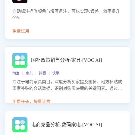
自动标注插旗颜色与填写备注，可以实现0误差，效率提升
90%
免费试用
国补政策销售分析-家具-[VOC AI]
淘宝 | 京东 | 抖音 | 快手
专注于电商家具类目，深度分析买家提及国补、地方补贴或
国家补贴的会话数据，识别对购买决策的关键因素。通过AI
大模型评估客服在政策宣传、回应及互动中的表现，生成优
化策略，助力商家利用国补政策提升GMV。
免费开通，按量计费
电商竞品分析-数码家电-[VOC AI]