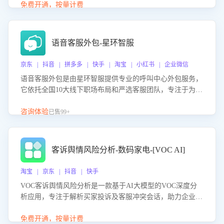
购买意向，深度洞察决策动因。同时全面评估客服团队政策
免费开通，按量计费
解读准确性与响应效率，定位服务薄弱环节，为企业提供数
据驱动的策略优化建议与培训支持，助力提升政策响应速
度、客服转化能力及销售业绩。
语音客服外包-星环智服
京东 | 抖音 | 拼多多 | 快手 | 淘宝 | 小红书 | 企业微信
语音客服外包是由星环智服提供专业的呼叫中心外包服务，
它依托全国10大线下职场布局和严选客服团队，专注于为企
业提供高效的语音呼叫解决方案。这项服务旨在通过专业的
客服团队和智能工具提升语音客服服务效率和质量，帮助企
咨询体验
已售99+
业实现降本增效。
客诉舆情风险分析-数码家电-[VOC AI]
淘宝 | 京东 | 抖音 | 快手
VOC客诉舆情风险分析是一款基于AI大模型的VOC深度分
析应用，专注于解析买家投诉及客服冲突会话，助力企业精
准防控舆情风险。该产品通过智能定位高风险会话、精准判
别客户情绪、归因争议根源，并客观评估客服应对合理性与
免费开通，按量计费