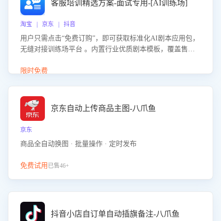
客服培训精选方案-面试专用-[AI训练场]
淘宝 | 京东 | 抖音
用户只需点击“免费订购”，即可获取标准化AI剧本应用包，
无缝对接训练场平台 。内置行业优质剧本模板，覆盖售前
咨询、售后处理等全场景，消除复杂部署流程，节省90%的
初始化时间，助力企业快速启动智能客服训练
限时免费
京东自动上传商品主图-八爪鱼
京东
商品全自动换图 · 批量操作 · 定时发布
免费试用
已售46+
抖音小店自订单自动插旗备注-八爪鱼