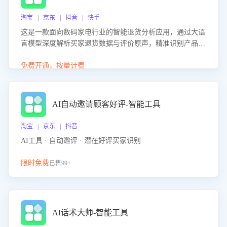
淘宝 | 京东 | 抖音 | 快手
这是一款面向数码家电行业的智能退货分析应用，通过大语
言模型深度解析买家退货数据与评价原声，精准识别产品质
量、描述不符、物流破损等核心退货原因，并输出可落地的
改进建议，通过挖掘用户痛点驱动产品迭代，从根本上降低
免费开通，按量计费
退货率，进而降低因技术差异或服务疏漏导致的退款率。
AI自动邀请顾客好评-智能工具
淘宝 | 京东 | 抖音
AI工具 · 自动邀评 · 潜在好评买家识别
限时免费
已售99+
AI话术大师-智能工具