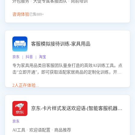
外包服务 · 大促专属客服团队 · 岗前培训
咨询体验
已售889+
客服模拟接待训练-家具用品
京东 | 抖音 | 淘宝
专为家具用品类目客服团队量身打造的高效AI训练工具。点
击“立即开通”，即可获取适配家居商品的定制化训练，开启
模拟真实客户对话的演练。针对性提升客服在家具用品功
能、尺寸参数咨询等高频场景下的专业应对能力。
2人正在体验...
京东-卡片样式发送欢迎语-[智能客服机器人]
京东
AI工具 · 欢迎语配置 · 商品推荐