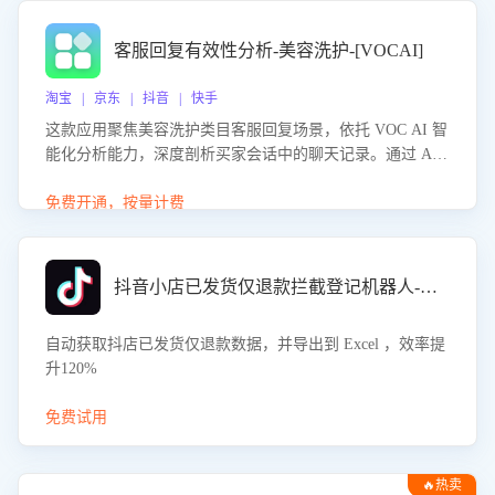
客服回复有效性分析-美容洗护-[VOCAI]
淘宝 | 京东 | 抖音 | 快手
这款应用聚焦美容洗护类目客服回复场景，依托 VOC AI 智
能化分析能力，深度剖析买家会话中的聊天记录。通过 AI
大模型精准定位客服在不同场景的理解与回应难点，评判解
答的有效性与完整性，输出针对性改进策略，助力商家快速
免费开通，按量计费
优化快捷话术，提升客服接待响应率与服务质量。
抖音小店已发货仅退款拦截登记机器人-八爪鱼
自动获取抖店已发货仅退款数据，并导出到 Excel ，效率提
升120%
免费试用
🔥热卖