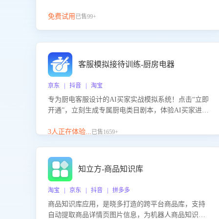
免费试用
已售99+
客服模拟接待训练-厨房电器
京东 | 抖音 | 淘宝
专为厨电客服设计的AI买家实战模拟系统！点击“立即
开通”，立刻生成专属厨电类目剧本，体验AI买家进线
咨询真实场景训练，快速掌握针对家用厨电商品的“功
能咨询”等真实场景应对技巧！
3人正在体验...
已售1659+
知立方-商品知识库
淘宝 | 京东 | 抖音 | 拼多多
商品知识库应用，是晓多打造的跨平台商品库，支持
自动提取商品详情页图片信息，为机器人商品知识问