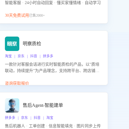
智能客服 · 24小时自动回复 · 懂买家懂情绪 · 自动学习
30天免费试用
已售2000+
明察质检
淘宝 | 京东 | 抖音 | 拼多多
一款针对客服会话进行实时智能质检的产品，以“质培
联动，持续提升”为产品理念，支持跨平台、跨店铺的
全面、实时、智能化质检，并根据质检结果形成质培
联动，持续提升客服团队的销服能力。
咨询获取报价
售后Agent-智能建单
拼多多 | 京东 | 抖音 | 淘宝
售后机器人 · 工单创建 · 信息智能填充 · 图片同步上传