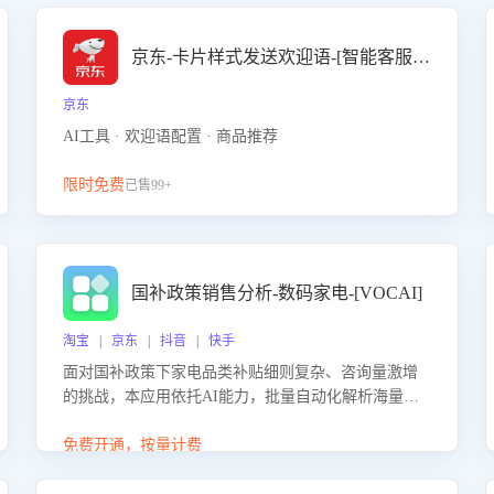
京东-卡片样式发送欢迎语-[智能客服机器人]
京东
AI工具 · 欢迎语配置 · 商品推荐
限时免费
已售99+
国补政策销售分析-数码家电-[VOCAI]
淘宝 | 京东 | 抖音 | 快手
面对国补政策下家电品类补贴细则复杂、咨询量激增
的挑战，本应用依托AI能力，批量自动化解析海量客
户会话，精准识别消费者对能以旧换新、补贴额度等
政策的关注焦点与购买意向，深度洞察决策动因。同
免费开通，按量计费
时全面评估客服团队政策解读准确性与响应效率，定
位服务薄弱环节，为企业提供数据驱动的策略优化建