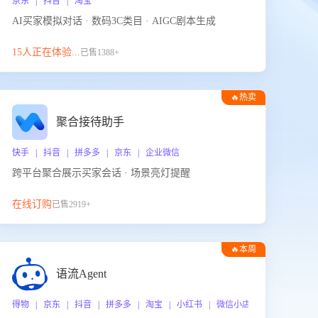
京东 | 抖音 | 淘宝
AI买家模拟对话 · 数码3C类目 · AIGC剧本生成
15人正在体验...
已售1388+
🔥热卖
聚合接待助手
快手 | 抖音 | 拼多多 | 京东 | 企业微信
跨平台聚合展示买家会话 · 场景亮灯提醒
在线订购
已售2919+
🔥本周
热门
语流Agent
 企业微信
得物 | 京东 | 抖音 | 拼多多 | 淘宝 | 小红书 | 微信小店 | 快手 | 唯品