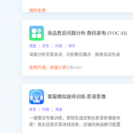
答、商品卖点介绍等智能体提供完整、全面、准确的
商品知识。
限时免费
商品售后问题分析-数码家电-[VOC AI]
淘宝 | 京东 | 抖音 | 快手
深度分析买家会话 · 识别售后痛点 · 报表自动生成
免费开通，按量计费
已售1660+
客服模拟接待训练-影音影像
京东 | 抖音 | 淘宝
一键激活专属训练，即刻生成定制化影音影像剧本
库！真实还原买家进线场景，店铺内商品都可配置到
剧本中进行针对性训练，加强商品知识解答能力，提