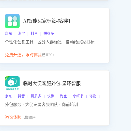
动产品迭代，从根本上降低退货率，进而降低因技术
差异或服务疏漏导致的退款率。
AI智能买家标签-[客伴]
京东 | 淘宝 | 抖音 | 拼多多
个性化营销工具 · 区分人群标签 · 自动给买家打标
免费开通，限时体验
已售99+
临时大促客服外包-星环智服
京东 | 抖音 | 拼多多 | 快手 | 淘宝 | 小红书 | 得物 | 企业微信
外包服务 · 大促专属客服团队 · 岗前培训
咨询体验
已售889+