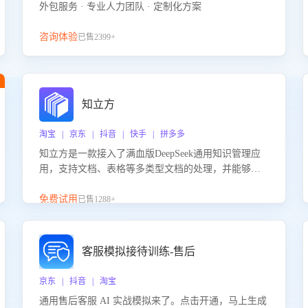
外包服务 · 专业人力团队 · 定制化方案
咨询体验
已售2399+
知立方
淘宝 | 京东 | 抖音 | 快手 | 拼多多
知立方是一款接入了满血版DeepSeek通用知识管理应
用，支持文档、表格等多类型文档的处理，并能够基
于满血版DeepSeek做知识应答。它能够为多种应用场
景提供强大的知识支持，帮助用户高效管理和利用知
免费试用
已售1288+
识资源。通过该产品，用户可以轻松实现文档的上
传、分类、检索，提升知识管理的智能化水平。
客服模拟接待训练-售后
京东 | 抖音 | 淘宝
通用售后客服 AI 实战模拟来了。点击开通，马上生成