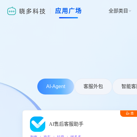
应用广场
全部类目

AI-Agent
客服外包
智能客
👍 本
周推荐
AI售后客服助手