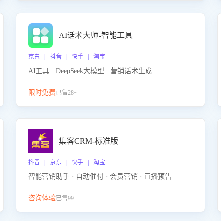
AI话术大师-智能工具
京东 | 抖音 | 快手 | 淘宝
AI工具 · DeepSeek大模型 · 营销话术生成
限时免费
已售28+
集客CRM-标准版
抖音 | 京东 | 快手 | 淘宝
智能营销助手 · 自动催付 · 会员营销 · 直播预告
咨询体验
已售99+