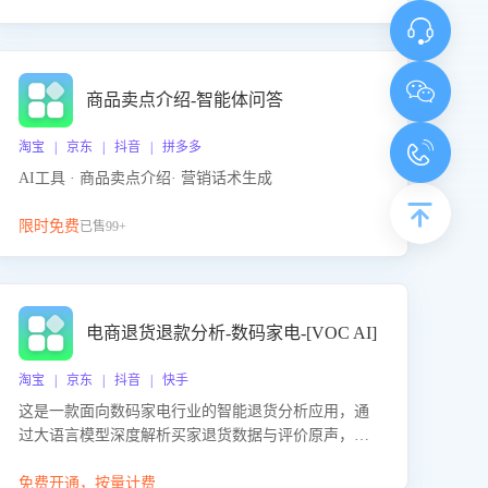
商品卖点介绍-智能体问答
淘宝 | 京东 | 抖音 | 拼多多
AI工具 · 商品卖点介绍· 营销话术生成
限时免费
已售99+
电商退货退款分析-数码家电-[VOC AI]
淘宝 | 京东 | 抖音 | 快手
这是一款面向数码家电行业的智能退货分析应用，通
过大语言模型深度解析买家退货数据与评价原声，精
准识别产品质量、描述不符、物流破损等核心退货原
因，并输出可落地的改进建议，通过挖掘用户痛点驱
免费开通，按量计费