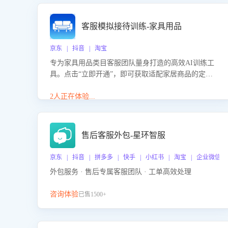
客服模拟接待训练-家具用品
京东 | 抖音 | 淘宝
专为家具用品类目客服团队量身打造的高效AI训练工
具。点击“立即开通”，即可获取适配家居商品的定制
化训练，开启模拟真实客户对话的演练。针对性提升
客服在家具用品功能、尺寸参数咨询等高频场景下的
2人正在体验...
专业应对能力。
售后客服外包-星环智服
京东 | 抖音 | 拼多多 | 快手 | 小红书 | 淘宝 | 企业微信
外包服务 · 售后专属客服团队 · 工单高效处理
咨询体验
已售1500+