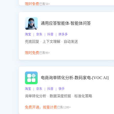
升客服售前转化率。点击 “立即开通”，快速获取影音
限时免费
已售50+
影像类目剧本，一键开启客服培训。
通用应答智能体-智能体问答
淘宝 | 京东 | 抖音 | 拼多多
兜底回复 · 上下文理解 · 自动发送
限时免费
已售99+
电商询单转化分析-数码家电-[VOC AI]
淘宝 | 京东 | 抖音 | 快手
询单转化分析 · 数据深度挖掘 · 标准化策略
免费开通，按量计费
已售1280+