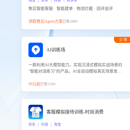
淘宝 | 京东 | 抖音 | 拼多多
售后智能客服 · 智能建单 · 物流拦截 · 回评追评
领取售后Agent方案
已售1699+
⏰ 限
时试用
AI训练场
一款利用AI大模型能力，实现沉浸式模拟实战场景的
“智能对话练习”的产品，AI全自动模拟真实场景发生
的对话，企业可以帮助员工提升客服接待技巧，持续
提升客服团队的销服能力。
99元起
已售1199+
客服模拟接待训练-时尚消费
京东 | 抖音 | 淘宝