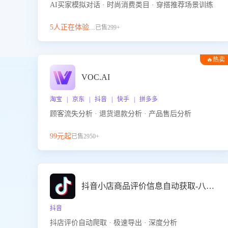
AI买家模拟对话 · 时尚消费类目 · 穿搭推荐场景训练
5人正在体验...
已售299+
🔥热卖
VOC.AI
淘宝 | 京东 | 抖音 | 快手 | 拼多多
顾客流失分析 · 退货退款分析 · 产品售后分析
99元起
已售2950+
抖音小店商品评价信息自动获取-八爪鱼
抖音
抖店评价自动爬取 · 极速导出 · 深度分析