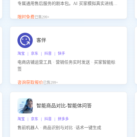
专属通用售后服务的剧本包。AI 买家模拟真实进线咨
询，带您的客服团队进行沉浸式训练，快速吃透功能
咨询等售后场景的应对要点，轻松提升服务能力。
限时免费
已售299+
客伴
淘宝 | 京东 | 抖音 | 快手
电商店铺运营工具 · 营销任务实时发送 · 买家智能标
签
咨询获取报价
已售299+
智能商品对比-智能体问答
淘宝 | 京东 | 抖音 | 拼多多
售前机器人 · 商品识别与对比 ·话术一键生成