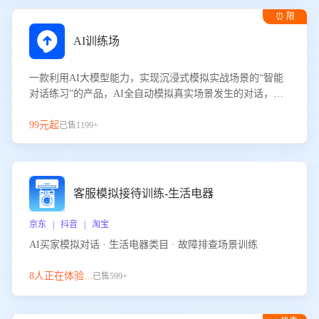
⏰ 限
时试用
AI训练场
一款利用AI大模型能力，实现沉浸式模拟实战场景的“智能
对话练习”的产品，AI全自动模拟真实场景发生的对话，企
业可以帮助员工提升客服接待技巧，持续提升客服团队的销
服能力。
99元起
已售1199+
客服模拟接待训练-生活电器
京东 | 抖音 | 淘宝
AI买家模拟对话 · 生活电器类目 · 故障排查场景训练
8人正在体验...
已售599+