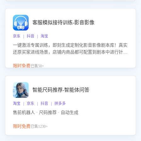
客服模拟接待训练-影音影像
京东 | 抖音 | 淘宝
一键激活专属训练，即刻生成定制化影音影像剧本库！真实
还原买家进线场景，店铺内商品都可配置到剧本中进行针对
性训练，加强商品知识解答能力，提升客服售前转化率。点
击 “立即开通”，快速获取影音影像类目剧本，一键开启客服
限时免费
已售50+
培训。
智能尺码推荐-智能体问答
淘宝 | 京东 | 抖音 | 拼多多
售前机器人 · 尺码推荐 · 自动生成
限时免费
已售1230+