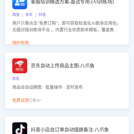
客服培训精选方案-面试专用-[AI训练场]
淘宝 | 京东 | 抖音
用户只需点击“免费订购”，即可获取标准化AI剧本应用包，
无缝对接训练场平台 。内置行业优质剧本模板，覆盖售前
咨询、售后处理等全场景，消除复杂部署流程，节省90%的
初始化时间，助力企业快速启动智能客服训练
限时免费
京东自动上传商品主图-八爪鱼
京东
商品全自动换图 · 批量操作 · 定时发布
免费试用
已售46+
抖音小店自订单自动插旗备注-八爪鱼