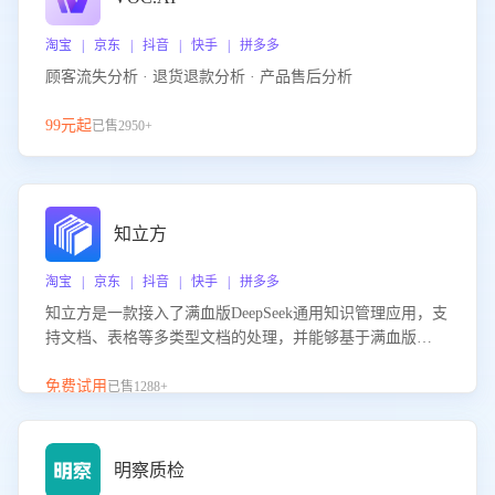
淘宝 | 京东 | 抖音 | 快手 | 拼多多
顾客流失分析 · 退货退款分析 · 产品售后分析
99元起
已售2950+
知立方
淘宝 | 京东 | 抖音 | 快手 | 拼多多
知立方是一款接入了满血版DeepSeek通用知识管理应用，支
持文档、表格等多类型文档的处理，并能够基于满血版
DeepSeek做知识应答。它能够为多种应用场景提供强大的知
识支持，帮助用户高效管理和利用知识资源。通过该产品，
免费试用
已售1288+
用户可以轻松实现文档的上传、分类、检索，提升知识管理
的智能化水平。
明察质检