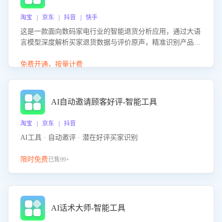
淘宝 | 京东 | 抖音 | 快手
这是一款面向数码家电行业的智能退货分析应用，通过大语
言模型深度解析买家退货数据与评价原声，精准识别产品质
量、描述不符、物流破损等核心退货原因，并输出可落地的
改进建议，通过挖掘用户痛点驱动产品迭代，从根本上降低
免费开通，按量计费
退货率，进而降低因技术差异或服务疏漏导致的退款率。
AI自动邀请顾客好评-智能工具
淘宝 | 京东 | 抖音
AI工具 · 自动邀评 · 潜在好评买家识别
限时免费
已售99+
AI话术大师-智能工具