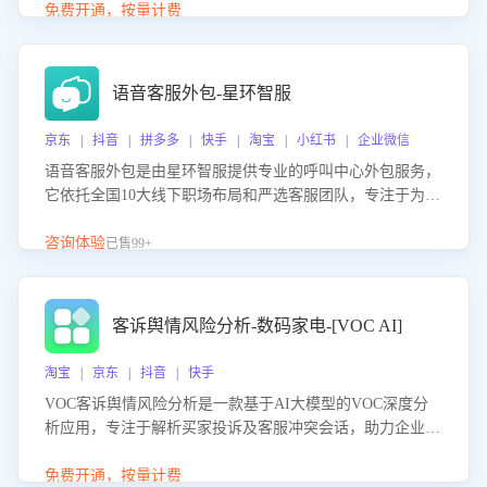
购买意向，深度洞察决策动因。同时全面评估客服团队政策
免费开通，按量计费
解读准确性与响应效率，定位服务薄弱环节，为企业提供数
据驱动的策略优化建议与培训支持，助力提升政策响应速
度、客服转化能力及销售业绩。
语音客服外包-星环智服
京东 | 抖音 | 拼多多 | 快手 | 淘宝 | 小红书 | 企业微信
语音客服外包是由星环智服提供专业的呼叫中心外包服务，
它依托全国10大线下职场布局和严选客服团队，专注于为企
业提供高效的语音呼叫解决方案。这项服务旨在通过专业的
客服团队和智能工具提升语音客服服务效率和质量，帮助企
咨询体验
已售99+
业实现降本增效。
客诉舆情风险分析-数码家电-[VOC AI]
淘宝 | 京东 | 抖音 | 快手
VOC客诉舆情风险分析是一款基于AI大模型的VOC深度分
析应用，专注于解析买家投诉及客服冲突会话，助力企业精
准防控舆情风险。该产品通过智能定位高风险会话、精准判
别客户情绪、归因争议根源，并客观评估客服应对合理性与
免费开通，按量计费