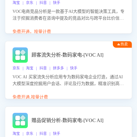
淘宝 | 京东 | 抖音 | 快手
VOC电商竞品分析是一款基于AI大模型的智能决策工具，专
注于挖掘消费者在咨询中提及的竞品对比与跨平台比价信
息。该应用能够精准识别被频繁对比的竞品品牌、咨询量、
商品信息，进行多维度交叉对比，并分析消费者的比价行
免费开通，按量计费
为。通过提供数据驱动的竞品洞察与差异化策略建议，帮助
🔥热卖
企业优化营销话术、突出产品与服务优势，有效提升咨询转
化率，避免陷入单纯价格竞争，实现精准扬长避短。
顾客流失分析-数码家电-[VOC AI]
京东 | 淘宝 | 抖音 | 拼多多 | 快手
VOC AI 买家流失分析应用专为数码家电企业打造，通过AI
大模型深度挖掘用户会话、评论及行为数据，精准识别高流
失风险客户，并定位流失原因：包括产品质量缺陷、售后响
应延迟、竞品价格冲击等。系统自动输出可落地的挽回策
免费开通,按量计费
略，迅速同步到店铺运营团队。
赠品促销分析-数码家电-[VOC AI]
淘宝 | 京东 | 抖音 | 快手