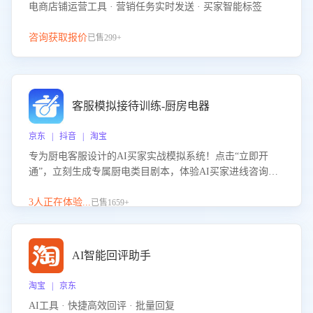
电商店铺运营工具 · 营销任务实时发送 · 买家智能标签
咨询获取报价
已售299+
客服模拟接待训练-厨房电器
京东 | 抖音 | 淘宝
专为厨电客服设计的AI买家实战模拟系统！点击“立即开
通”，立刻生成专属厨电类目剧本，体验AI买家进线咨询真
实场景训练，快速掌握针对家用厨电商品的“功能咨询”等真
实场景应对技巧！
3人正在体验...
已售1659+
AI智能回评助手
淘宝 | 京东
AI工具 · 快捷高效回评 · 批量回复