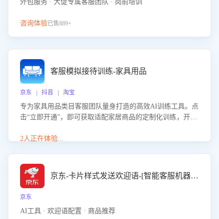
外包服务 · 大促专属客服团队 · 岗前培训
咨询体验
已售889+
客服模拟接待训练-家具用品
京东 | 抖音 | 淘宝
专为家具用品类目客服团队量身打造的高效AI训练工具。点
击“立即开通”，即可获取适配家居商品的定制化训练，开启
模拟真实客户对话的演练。针对性提升客服在家具用品功
能、尺寸参数咨询等高频场景下的专业应对能力。
2人正在体验...
京东-卡片样式发送欢迎语-[智能客服机器人]
京东
AI工具 · 欢迎语配置 · 商品推荐