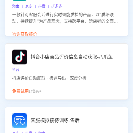
淘宝 | 京东 | 抖音 | 拼多多
一款针对客服会话进行实时智能质检的产品，以“质培联
动，持续提升”为产品理念，支持跨平台、跨店铺的全面、
实时、智能化质检，并根据质检结果形成质培联动，持续提
升客服团队的销服能力。
咨询获取报价
抖音小店商品评价信息自动获取-八爪鱼
抖音
抖店评价自动爬取 · 极速导出 · 深度分析
免费试用
已售99+
客服模拟接待训练-售后