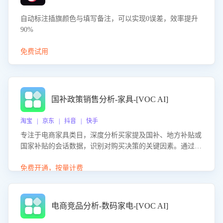
自动标注插旗颜色与填写备注，可以实现0误差，效率提升
90%
免费试用
国补政策销售分析-家具-[VOC AI]
淘宝 | 京东 | 抖音 | 快手
专注于电商家具类目，深度分析买家提及国补、地方补贴或
国家补贴的会话数据，识别对购买决策的关键因素。通过AI
大模型评估客服在政策宣传、回应及互动中的表现，生成优
化策略，助力商家利用国补政策提升GMV。
免费开通，按量计费
电商竞品分析-数码家电-[VOC AI]