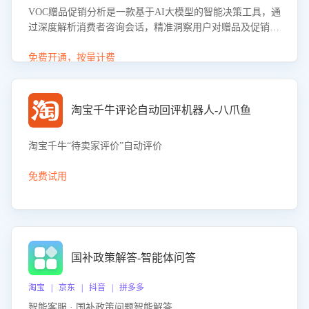
VOC赠品促销分析是一款基于AI大模型的智能决策工具，通
过深度解析消费者咨询会话，精准洞察用户对赠品及促销政
策的真实偏好与需求。该应用可识别高吸引力赠品和热门促
销诉求，帮助企业制定个性化赠品组合策略，优化资源投放
免费开通，按量计费
并淘汰低效赠品，在提升成交转化率的同时有效控制成本，
实现促销效果最大化。
淘宝千牛评论自动回评机器人-八爪鱼
淘宝千牛“待卖家评价”自动评价
免费试用
国补政策解答-智能体问答
淘宝 | 京东 | 抖音 | 拼多多
智能客服 · 国补政策问题智能解答