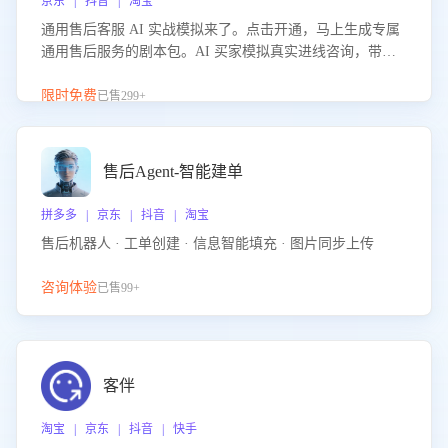
京东 | 抖音 | 淘宝
通用售后客服 AI 实战模拟来了。点击开通，马上生成专属
通用售后服务的剧本包。AI 买家模拟真实进线咨询，带您
的客服团队进行沉浸式训练，快速吃透功能咨询等售后场景
的应对要点，轻松提升服务能力。
限时免费
已售299+
售后Agent-智能建单
拼多多 | 京东 | 抖音 | 淘宝
售后机器人 · 工单创建 · 信息智能填充 · 图片同步上传
咨询体验
已售99+
客伴
淘宝 | 京东 | 抖音 | 快手