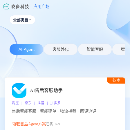
应用广场
全部类目

AI-Agent
客服外包
智能客服
智能
👍 本
周推荐
AI售后客服助手
淘宝 | 京东 | 抖音 | 拼多多
售后智能客服 · 智能建单 · 物流拦截 · 回评追评
领取售后Agent方案
已售1699+