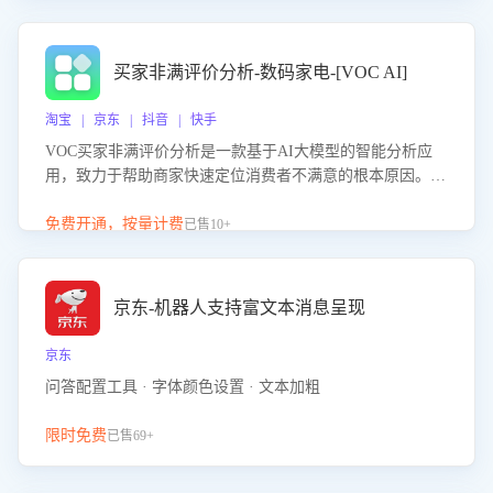
成效。系统可自动生成针对性改进策略，包括沟通话术优
化、流程规范及部门协同建议，从而提升客服团队舆情应对
能力，阻断差评扩散，维护品牌声誉，实现客户满意度的持
买家非满评价分析-数码家电-[VOC AI]
续提升。
淘宝 | 京东 | 抖音 | 快手
VOC买家非满评价分析是一款基于AI大模型的智能分析应
用，致力于帮助商家快速定位消费者不满意的根本原因。该
产品可自动识别非满评价中的关键问题，区别问题是否属于
客服原因或其它部门原因，明确责任归属，提供可落地的改
免费开通，按量计费
已售10+
进建议与策略方向。通过深入挖掘会话内容，商家可针对性
优化服务流程、提升客服质量，并协同相关部门推进体验整
改，有效提升客户满意度和店铺整体服务质量。
京东-机器人支持富文本消息呈现
京东
问答配置工具 · 字体颜色设置 · 文本加粗
限时免费
已售69+