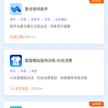
🔥热卖
聚合接待助手
快手 | 抖音 | 拼多多 | 京东 | 企业微信
跨平台聚合展示买家会话 · 场景亮灯提醒
在线订购
已售2919+
客服模拟接待训练-时尚消费
京东 | 抖音 | 淘宝
AI买家模拟对话 · 时尚消费类目 · 穿搭推荐场景训练
5人正在体验...
已售299+
🔥热卖