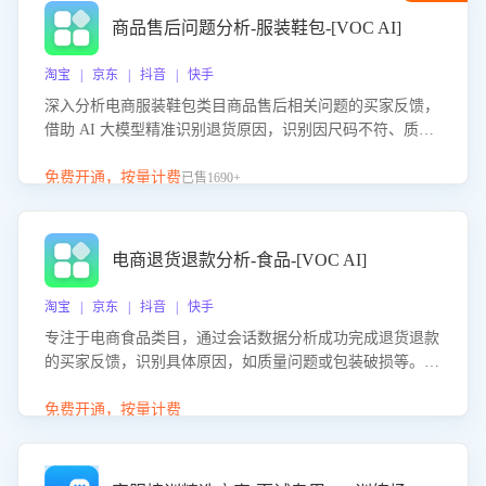
商品售后问题分析-服装鞋包-[VOC AI]
淘宝 | 京东 | 抖音 | 快手
深入分析电商服装鞋包类目商品售后相关问题的买家反馈，
借助 AI 大模型精准识别退货原因，识别因尺码不符、质量
问题等导致的退货原因，给出全方位优化产品与服务的建
议，助力商家优化产品或服务，实现销售额的显著提升。
免费开通，按量计费
已售1690+
电商退货退款分析-食品-[VOC AI]
淘宝 | 京东 | 抖音 | 快手
专注于电商食品类目，通过会话数据分析成功完成退货退款
的买家反馈，识别具体原因，如质量问题或包装破损等。结
合AI大模型，自动评估客服挽回效果，输出优化策略，助力
商家降低退款率，提升售后效率。
免费开通，按量计费