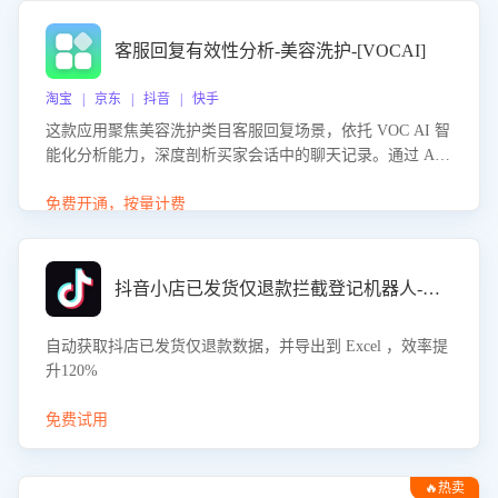
客服回复有效性分析-美容洗护-[VOCAI]
淘宝 | 京东 | 抖音 | 快手
这款应用聚焦美容洗护类目客服回复场景，依托 VOC AI 智
能化分析能力，深度剖析买家会话中的聊天记录。通过 AI
大模型精准定位客服在不同场景的理解与回应难点，评判解
答的有效性与完整性，输出针对性改进策略，助力商家快速
免费开通，按量计费
优化快捷话术，提升客服接待响应率与服务质量。
抖音小店已发货仅退款拦截登记机器人-八爪鱼
自动获取抖店已发货仅退款数据，并导出到 Excel ，效率提
升120%
免费试用
🔥热卖