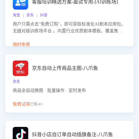
客服培训精选方案-面试专用-[AI训练场]
淘宝 | 京东 | 抖音
用户只需点击“免费订购”，即可获取标准化AI剧本应用包，
无缝对接训练场平台 。内置行业优质剧本模板，覆盖售前
咨询、售后处理等全场景，消除复杂部署流程，节省90%的
初始化时间，助力企业快速启动智能客服训练
限时免费
京东自动上传商品主图-八爪鱼
京东
商品全自动换图 · 批量操作 · 定时发布
免费试用
已售46+
抖音小店自订单自动插旗备注-八爪鱼