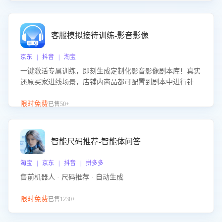
客服模拟接待训练-影音影像
京东 | 抖音 | 淘宝
一键激活专属训练，即刻生成定制化影音影像剧本库！真实
还原买家进线场景，店铺内商品都可配置到剧本中进行针对
性训练，加强商品知识解答能力，提升客服售前转化率。点
击 “立即开通”，快速获取影音影像类目剧本，一键开启客服
限时免费
已售50+
培训。
智能尺码推荐-智能体问答
淘宝 | 京东 | 抖音 | 拼多多
售前机器人 · 尺码推荐 · 自动生成
限时免费
已售1230+