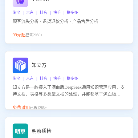
淘宝 | 京东 | 抖音 | 快手 | 拼多多
顾客流失分析 · 退货退款分析 · 产品售后分析
99元起
已售2950+
知立方
淘宝 | 京东 | 抖音 | 快手 | 拼多多
知立方是一款接入了满血版DeepSeek通用知识管理应用，支
持文档、表格等多类型文档的处理，并能够基于满血版
DeepSeek做知识应答。它能够为多种应用场景提供强大的知
识支持，帮助用户高效管理和利用知识资源。通过该产品，
免费试用
已售1288+
用户可以轻松实现文档的上传、分类、检索，提升知识管理
的智能化水平。
明察质检