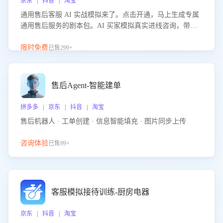
京东 | 抖音 | 淘宝
通用售后客服 AI 实战模拟来了。点击开通，马上生成专属
通用售后服务的剧本包。AI 买家模拟真实进线咨询，带您
的客服团队进行沉浸式训练，快速吃透功能咨询等售后场景
的应对要点，轻松提升服务能力。
限时免费
已售299+
售后Agent-智能建单
拼多多 | 京东 | 抖音 | 淘宝
售后机器人 · 工单创建 · 信息智能填充 · 图片同步上传
咨询体验
已售99+
客服模拟接待训练-厨房电器
京东 | 抖音 | 淘宝