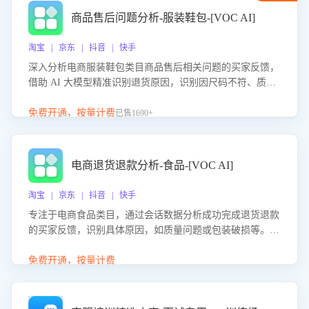
商品售后问题分析-服装鞋包-[VOC AI]
淘宝 | 京东 | 抖音 | 快手
深入分析电商服装鞋包类目商品售后相关问题的买家反馈，
借助 AI 大模型精准识别退货原因，识别因尺码不符、质量
问题等导致的退货原因，给出全方位优化产品与服务的建
议，助力商家优化产品或服务，实现销售额的显著提升。
免费开通，按量计费
已售1690+
电商退货退款分析-食品-[VOC AI]
淘宝 | 京东 | 抖音 | 快手
专注于电商食品类目，通过会话数据分析成功完成退货退款
的买家反馈，识别具体原因，如质量问题或包装破损等。结
合AI大模型，自动评估客服挽回效果，输出优化策略，助力
商家降低退款率，提升售后效率。
免费开通，按量计费