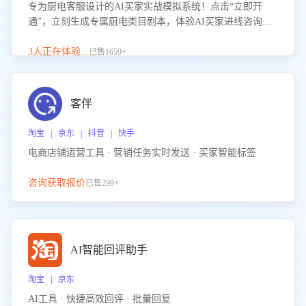
专为厨电客服设计的AI买家实战模拟系统！点击“立即开
通”，立刻生成专属厨电类目剧本，体验AI买家进线咨询真
实场景训练，快速掌握针对家用厨电商品的“功能咨询”等真
实场景应对技巧！
3人正在体验...
已售1659+
客伴
淘宝 | 京东 | 抖音 | 快手
电商店铺运营工具 · 营销任务实时发送 · 买家智能标签
咨询获取报价
已售299+
AI智能回评助手
淘宝 | 京东
AI工具 · 快捷高效回评 · 批量回复