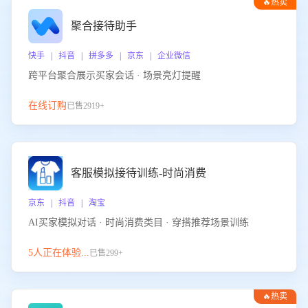
🔥热卖
聚合接待助手
快手 | 抖音 | 拼多多 | 京东 | 企业微信
跨平台聚合展示买家会话 · 场景亮灯提醒
在线订购
已售2919+
客服模拟接待训练-时尚消费
京东 | 抖音 | 淘宝
AI买家模拟对话 · 时尚消费类目 · 穿搭推荐场景训练
5人正在体验...
已售299+
🔥热卖