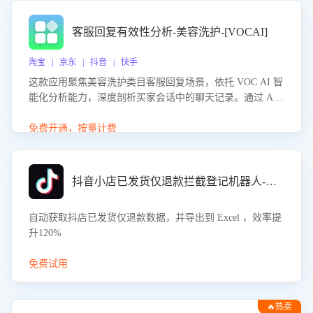
客服回复有效性分析-美容洗护-[VOCAI]
淘宝 | 京东 | 抖音 | 快手
这款应用聚焦美容洗护类目客服回复场景，依托 VOC AI 智
能化分析能力，深度剖析买家会话中的聊天记录。通过 AI
大模型精准定位客服在不同场景的理解与回应难点，评判解
答的有效性与完整性，输出针对性改进策略，助力商家快速
免费开通，按量计费
优化快捷话术，提升客服接待响应率与服务质量。
抖音小店已发货仅退款拦截登记机器人-八爪鱼
自动获取抖店已发货仅退款数据，并导出到 Excel ，效率提
升120%
免费试用
🔥热卖