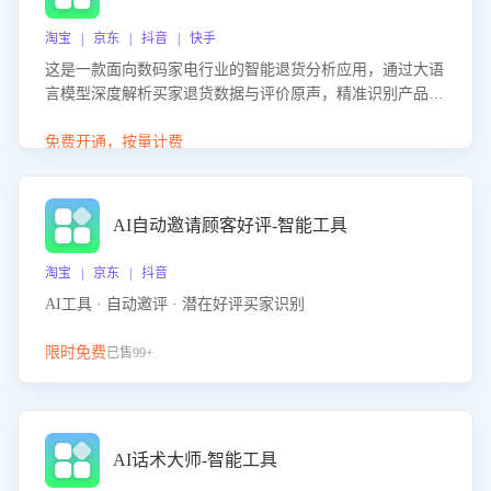
淘宝 | 京东 | 抖音 | 快手
这是一款面向数码家电行业的智能退货分析应用，通过大语
言模型深度解析买家退货数据与评价原声，精准识别产品质
量、描述不符、物流破损等核心退货原因，并输出可落地的
改进建议，通过挖掘用户痛点驱动产品迭代，从根本上降低
免费开通，按量计费
退货率，进而降低因技术差异或服务疏漏导致的退款率。
AI自动邀请顾客好评-智能工具
淘宝 | 京东 | 抖音
AI工具 · 自动邀评 · 潜在好评买家识别
限时免费
已售99+
AI话术大师-智能工具