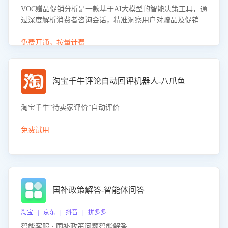
VOC赠品促销分析是一款基于AI大模型的智能决策工具，通
过深度解析消费者咨询会话，精准洞察用户对赠品及促销政
策的真实偏好与需求。该应用可识别高吸引力赠品和热门促
销诉求，帮助企业制定个性化赠品组合策略，优化资源投放
免费开通，按量计费
并淘汰低效赠品，在提升成交转化率的同时有效控制成本，
实现促销效果最大化。
淘宝千牛评论自动回评机器人-八爪鱼
淘宝千牛“待卖家评价”自动评价
免费试用
国补政策解答-智能体问答
淘宝 | 京东 | 抖音 | 拼多多
智能客服 · 国补政策问题智能解答