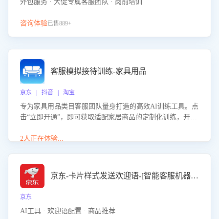
外包服务 · 大促专属客服团队 · 岗前培训
咨询体验
已售889+
客服模拟接待训练-家具用品
京东 | 抖音 | 淘宝
专为家具用品类目客服团队量身打造的高效AI训练工具。点
击“立即开通”，即可获取适配家居商品的定制化训练，开启
模拟真实客户对话的演练。针对性提升客服在家具用品功
能、尺寸参数咨询等高频场景下的专业应对能力。
2人正在体验...
京东-卡片样式发送欢迎语-[智能客服机器人]
京东
AI工具 · 欢迎语配置 · 商品推荐