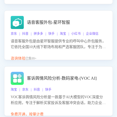
语音客服外包-星环智服
京东 | 抖音 | 拼多多 | 快手 | 淘宝 | 小红书 | 企业微信
语音客服外包是由星环智服提供专业的呼叫中心外包服务，
它依托全国10大线下职场布局和严选客服团队，专注于为企
业提供高效的语音呼叫解决方案。这项服务旨在通过专业的
客服团队和智能工具提升语音客服服务效率和质量，帮助企
咨询体验
已售99+
业实现降本增效。
客诉舆情风险分析-数码家电-[VOC AI]
淘宝 | 京东 | 抖音 | 快手
VOC客诉舆情风险分析是一款基于AI大模型的VOC深度分
析应用，专注于解析买家投诉及客服冲突会话，助力企业精
准防控舆情风险。该产品通过智能定位高风险会话、精准判
别客户情绪、归因争议根源，并客观评估客服应对合理性与
免费开通，按量计费