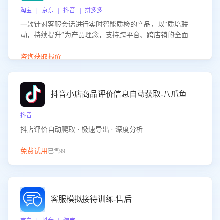
淘宝 | 京东 | 抖音 | 拼多多
一款针对客服会话进行实时智能质检的产品，以“质培联
动，持续提升”为产品理念，支持跨平台、跨店铺的全面、
实时、智能化质检，并根据质检结果形成质培联动，持续提
升客服团队的销服能力。
咨询获取报价
抖音小店商品评价信息自动获取-八爪鱼
抖音
抖店评价自动爬取 · 极速导出 · 深度分析
免费试用
已售99+
客服模拟接待训练-售后