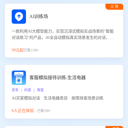
⏰ 限
时试用
AI训练场
一款利用AI大模型能力，实现沉浸式模拟实战场景的“智能
对话练习”的产品，AI全自动模拟真实场景发生的对话，企
业可以帮助员工提升客服接待技巧，持续提升客服团队的销
服能力。
99元起
已售1199+
客服模拟接待训练-生活电器
京东 | 抖音 | 淘宝
AI买家模拟对话 · 生活电器类目 · 故障排查场景训练
8人正在体验...
已售599+