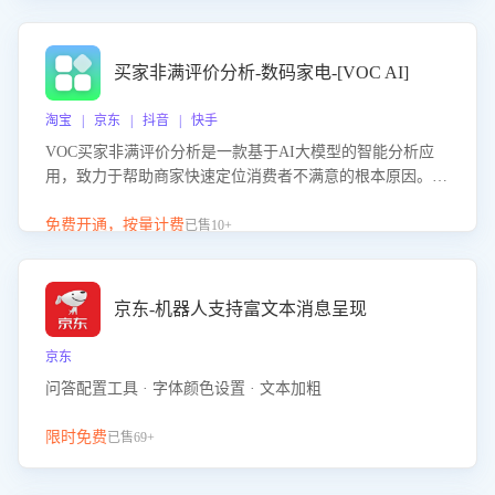
成效。系统可自动生成针对性改进策略，包括沟通话术优
化、流程规范及部门协同建议，从而提升客服团队舆情应对
能力，阻断差评扩散，维护品牌声誉，实现客户满意度的持
买家非满评价分析-数码家电-[VOC AI]
续提升。
淘宝 | 京东 | 抖音 | 快手
VOC买家非满评价分析是一款基于AI大模型的智能分析应
用，致力于帮助商家快速定位消费者不满意的根本原因。该
产品可自动识别非满评价中的关键问题，区别问题是否属于
客服原因或其它部门原因，明确责任归属，提供可落地的改
免费开通，按量计费
已售10+
进建议与策略方向。通过深入挖掘会话内容，商家可针对性
优化服务流程、提升客服质量，并协同相关部门推进体验整
改，有效提升客户满意度和店铺整体服务质量。
京东-机器人支持富文本消息呈现
京东
问答配置工具 · 字体颜色设置 · 文本加粗
限时免费
已售69+