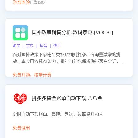
咨询体验
已售1500+
国补政策销售分析-数码家电-[VOCAI]
淘宝 | 京东 | 抖音 | 快手
面对国补政策下家电品类补贴细则复杂、咨询量激增的挑
战，本应用依托AI能力，批量自动化解析海量客户会话，精
准识别消费者对能以旧换新、补贴额度等政策的关注焦点与
购买意向，深度洞察决策动因。同时全面评估客服团队政策
免费开通，按量计费
解读准确性与响应效率，定位服务薄弱环节，为企业提供数
据驱动的策略优化建议与培训支持，助力提升政策响应速
度、客服转化能力及销售业绩。
拼多多资金账单自动下载-八爪鱼
实时自动下载账单、整理、发送，效率提升90%
免费试用