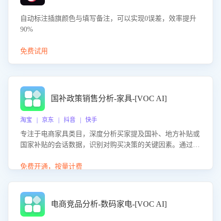
自动标注插旗颜色与填写备注，可以实现0误差，效率提升
90%
免费试用
国补政策销售分析-家具-[VOC AI]
淘宝 | 京东 | 抖音 | 快手
专注于电商家具类目，深度分析买家提及国补、地方补贴或
国家补贴的会话数据，识别对购买决策的关键因素。通过AI
大模型评估客服在政策宣传、回应及互动中的表现，生成优
化策略，助力商家利用国补政策提升GMV。
免费开通，按量计费
电商竞品分析-数码家电-[VOC AI]