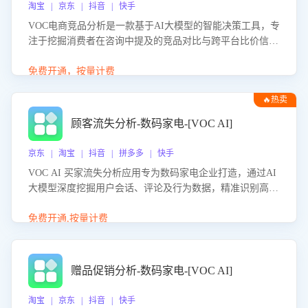
淘宝 | 京东 | 抖音 | 快手
VOC电商竞品分析是一款基于AI大模型的智能决策工具，专
注于挖掘消费者在咨询中提及的竞品对比与跨平台比价信
息。该应用能够精准识别被频繁对比的竞品品牌、咨询量、
商品信息，进行多维度交叉对比，并分析消费者的比价行
免费开通，按量计费
为。通过提供数据驱动的竞品洞察与差异化策略建议，帮助
🔥热卖
企业优化营销话术、突出产品与服务优势，有效提升咨询转
化率，避免陷入单纯价格竞争，实现精准扬长避短。
顾客流失分析-数码家电-[VOC AI]
京东 | 淘宝 | 抖音 | 拼多多 | 快手
VOC AI 买家流失分析应用专为数码家电企业打造，通过AI
大模型深度挖掘用户会话、评论及行为数据，精准识别高流
失风险客户，并定位流失原因：包括产品质量缺陷、售后响
应延迟、竞品价格冲击等。系统自动输出可落地的挽回策
免费开通,按量计费
略，迅速同步到店铺运营团队。
赠品促销分析-数码家电-[VOC AI]
淘宝 | 京东 | 抖音 | 快手