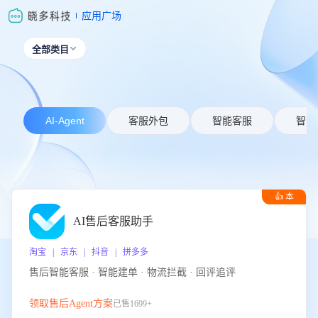
应用广场
全部类目

AI-Agent
客服外包
智能客服
智能
👍 本
周推荐
AI售后客服助手
淘宝 | 京东 | 抖音 | 拼多多
售后智能客服 · 智能建单 · 物流拦截 · 回评追评
领取售后Agent方案
已售1699+