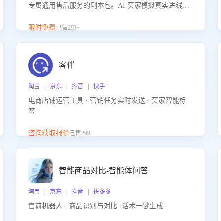
专属通用售后服务的剧本包。AI 买家模拟真实进线咨
询，带您的客服团队进行沉浸式训练，快速吃透功能
咨询等售后场景的应对要点，轻松提升服务能力。
限时免费
已售299+
客伴
淘宝 | 京东 | 抖音 | 快手
电商店铺运营工具 · 营销任务实时发送 · 买家智能标
签
咨询获取报价
已售299+
智能商品对比-智能体问答
淘宝 | 京东 | 抖音 | 拼多多
售前机器人 · 商品识别与对比 ·话术一键生成