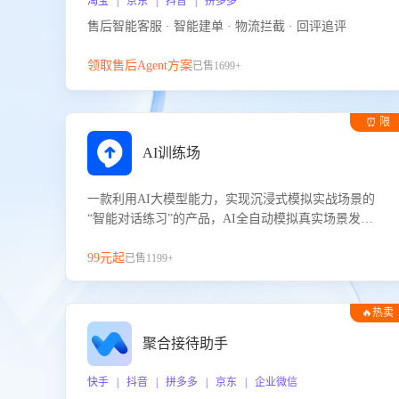
淘宝 | 京东 | 抖音 | 拼多多
售后智能客服 · 智能建单 · 物流拦截 · 回评追评
领取售后Agent方案
已售1699+
⏰ 限
时试用
AI训练场
一款利用AI大模型能力，实现沉浸式模拟实战场景的
“智能对话练习”的产品，AI全自动模拟真实场景发生
的对话，企业可以帮助员工提升客服接待技巧，持续
提升客服团队的销服能力。
99元起
已售1199+
🔥热卖
聚合接待助手
快手 | 抖音 | 拼多多 | 京东 | 企业微信