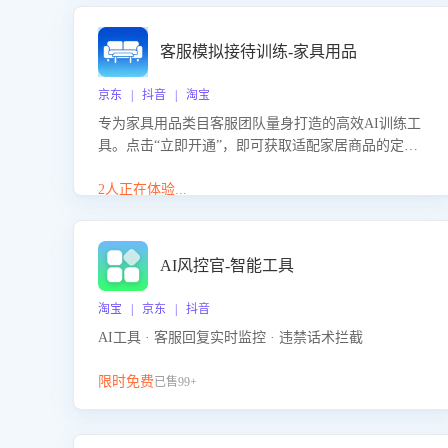
客服模拟接待训练-家具用品
京东 | 抖音 | 淘宝
专为家具用品类目客服团队量身打造的高效AI训练工
具。点击“立即开通”，即可获取适配家居商品的定制
化训练，开启模拟真实客户对话的演练。针对性提升
客服在家具用品功能、尺寸参数咨询等高频场景下的
2人正在体验...
专业应对能力。
AI风控官-智能工具
淘宝 | 京东 | 抖音
AI工具 · 客服回复实时监控 · 违禁话术拦截
限时免费
已售99+