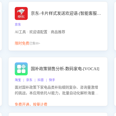
京东-卡片样式发送欢迎语-[智能客服机器人]
京东
AI工具 · 欢迎语配置 · 商品推荐
限时免费
已售99+
国补政策销售分析-数码家电-[VOCAI]
淘宝 | 京东 | 抖音 | 快手
面对国补政策下家电品类补贴细则复杂、咨询量激增
的挑战，本应用依托AI能力，批量自动化解析海量客
户会话，精准识别消费者对能以旧换新、补贴额度等
政策的关注焦点与购买意向，深度洞察决策动因。同
免费开通，按量计费
时全面评估客服团队政策解读准确性与响应效率，定
位服务薄弱环节，为企业提供数据驱动的策略优化建