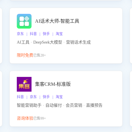
AI话术大师-智能工具
京东 | 抖音 | 快手 | 淘宝
AI工具 · DeepSeek大模型 · 营销话术生成
限时免费
已售28+
集客CRM-标准版
抖音 | 京东 | 快手 | 淘宝
智能营销助手 · 自动催付 · 会员营销 · 直播预告
咨询体验
已售99+