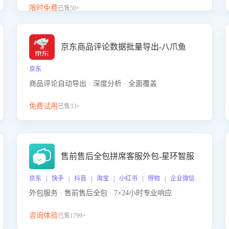
升客服售前转化率。点击 “立即开通”，快速获取影音
限时免费
已售50+
影像类目剧本，一键开启客服培训。
京东商品评论数据批量导出-八爪鱼
京东
商品评论自动导出 · 深度分析 · 全面覆盖
免费试用
已售33+
售前售后全包拼席客服外包-星环智服
京东 | 快手 | 抖音 | 淘宝 | 小红书 | 得物 | 企业微信 | 跨平台
外包服务 · 售前售后全包 · 7×24小时专业响应
咨询体验
已售1799+