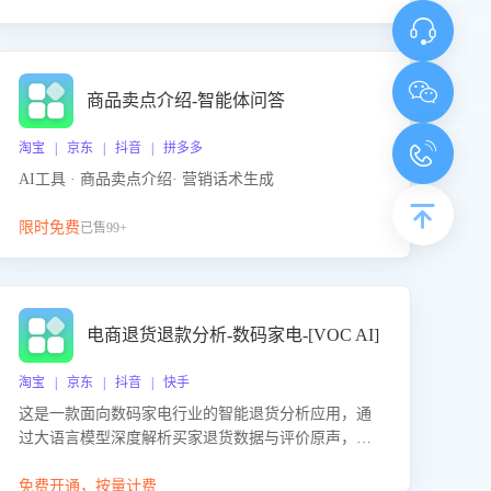
商品卖点介绍-智能体问答
淘宝 | 京东 | 抖音 | 拼多多
AI工具 · 商品卖点介绍· 营销话术生成
限时免费
已售99+
电商退货退款分析-数码家电-[VOC AI]
淘宝 | 京东 | 抖音 | 快手
这是一款面向数码家电行业的智能退货分析应用，通
过大语言模型深度解析买家退货数据与评价原声，精
准识别产品质量、描述不符、物流破损等核心退货原
因，并输出可落地的改进建议，通过挖掘用户痛点驱
免费开通，按量计费