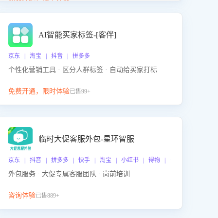
动产品迭代，从根本上降低退货率，进而降低因技术
差异或服务疏漏导致的退款率。
AI智能买家标签-[客伴]
京东 | 淘宝 | 抖音 | 拼多多
个性化营销工具 · 区分人群标签 · 自动给买家打标
免费开通，限时体验
已售99+
临时大促客服外包-星环智服
京东 | 抖音 | 拼多多 | 快手 | 淘宝 | 小红书 | 得物 | 企业微信
外包服务 · 大促专属客服团队 · 岗前培训
咨询体验
已售889+