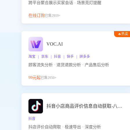
跨平台聚合展示买家会话 · 场景亮灯提醒
在线订购
已售2919+
🔥热卖
VOC.AI
淘宝 | 京东 | 抖音 | 快手 | 拼多多
顾客流失分析 · 退货退款分析 · 产品售后分析
99元起
已售2950+
抖音小店商品评价信息自动获取-八爪鱼
抖音
抖店评价自动爬取 · 极速导出 · 深度分析