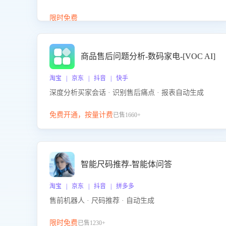
答、商品卖点介绍等智能体提供完整、全面、准确的
商品知识。
限时免费
商品售后问题分析-数码家电-[VOC AI]
淘宝 | 京东 | 抖音 | 快手
深度分析买家会话 · 识别售后痛点 · 报表自动生成
免费开通，按量计费
已售1660+
智能尺码推荐-智能体问答
淘宝 | 京东 | 抖音 | 拼多多
售前机器人 · 尺码推荐 · 自动生成
限时免费
已售1230+