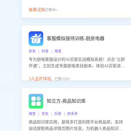
免费试用
已售99+
客服模拟接待训练-厨房电器
京东 | 抖音 | 淘宝
专为厨电客服设计的AI买家实战模拟系统！点击“立即
开通”，立刻生成专属厨电类目剧本，体验AI买家进线
咨询真实场景训练，快速掌握针对家用厨电商品的“功
能咨询”等真实场景应对技巧！
3人正在体验...
已售1659+
知立方-商品知识库
淘宝 | 京东 | 抖音 | 拼多多
商品知识库应用，是晓多打造的跨平台商品库，支持
自动提取商品详情页图片信息，为机器人商品知识问