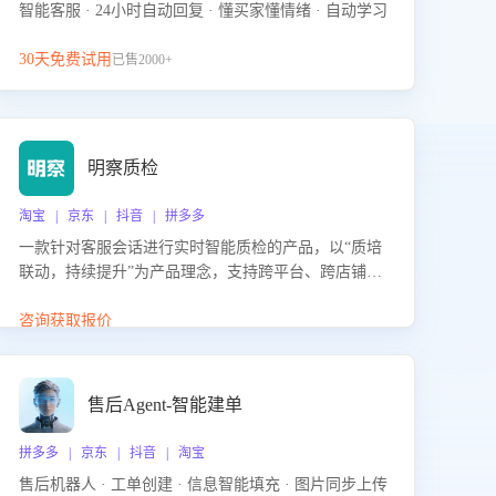
智能客服 · 24小时自动回复 · 懂买家懂情绪 · 自动学习
30天免费试用
已售2000+
明察质检
淘宝 | 京东 | 抖音 | 拼多多
一款针对客服会话进行实时智能质检的产品，以“质培
联动，持续提升”为产品理念，支持跨平台、跨店铺的
全面、实时、智能化质检，并根据质检结果形成质培
联动，持续提升客服团队的销服能力。
咨询获取报价
售后Agent-智能建单
拼多多 | 京东 | 抖音 | 淘宝
售后机器人 · 工单创建 · 信息智能填充 · 图片同步上传