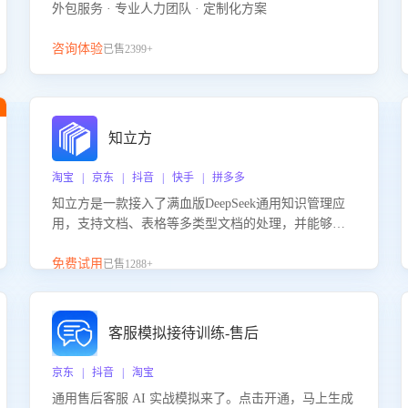
外包服务 · 专业人力团队 · 定制化方案
咨询体验
已售2399+
知立方
淘宝 | 京东 | 抖音 | 快手 | 拼多多
知立方是一款接入了满血版DeepSeek通用知识管理应
用，支持文档、表格等多类型文档的处理，并能够基
于满血版DeepSeek做知识应答。它能够为多种应用场
景提供强大的知识支持，帮助用户高效管理和利用知
免费试用
已售1288+
识资源。通过该产品，用户可以轻松实现文档的上
传、分类、检索，提升知识管理的智能化水平。
客服模拟接待训练-售后
京东 | 抖音 | 淘宝
通用售后客服 AI 实战模拟来了。点击开通，马上生成