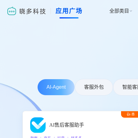
应用广场
全部类目

AI-Agent
客服外包
智能客
👍 本
周推荐
AI售后客服助手