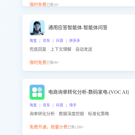
升客服售前转化率。点击 “立即开通”，快速获取影音
限时免费
已售50+
影像类目剧本，一键开启客服培训。
通用应答智能体-智能体问答
淘宝 | 京东 | 抖音 | 拼多多
兜底回复 · 上下文理解 · 自动发送
限时免费
已售99+
电商询单转化分析-数码家电-[VOC AI]
淘宝 | 京东 | 抖音 | 快手
询单转化分析 · 数据深度挖掘 · 标准化策略
免费开通，按量计费
已售1280+