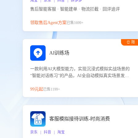
淘宝 | 京东 | 抖音 | 拼多多
售后智能客服 · 智能建单 · 物流拦截 · 回评追评
领取售后Agent方案
已售1699+
⏰ 限
时试用
AI训练场
一款利用AI大模型能力，实现沉浸式模拟实战场景的
“智能对话练习”的产品，AI全自动模拟真实场景发生
的对话，企业可以帮助员工提升客服接待技巧，持续
提升客服团队的销服能力。
99元起
已售1199+
客服模拟接待训练-时尚消费
京东 | 抖音 | 淘宝