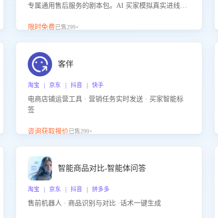
专属通用售后服务的剧本包。AI 买家模拟真实进线咨
询，带您的客服团队进行沉浸式训练，快速吃透功能
咨询等售后场景的应对要点，轻松提升服务能力。
限时免费
已售299+
客伴
淘宝 | 京东 | 抖音 | 快手
电商店铺运营工具 · 营销任务实时发送 · 买家智能标
签
咨询获取报价
已售299+
智能商品对比-智能体问答
淘宝 | 京东 | 抖音 | 拼多多
售前机器人 · 商品识别与对比 ·话术一键生成