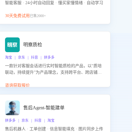
智能客服 · 24小时自动回复 · 懂买家懂情绪 · 自动学习
30天免费试用
已售2000+
明察质检
淘宝 | 京东 | 抖音 | 拼多多
一款针对客服会话进行实时智能质检的产品，以“质培
联动，持续提升”为产品理念，支持跨平台、跨店铺的
全面、实时、智能化质检，并根据质检结果形成质培
联动，持续提升客服团队的销服能力。
咨询获取报价
售后Agent-智能建单
拼多多 | 京东 | 抖音 | 淘宝
售后机器人 · 工单创建 · 信息智能填充 · 图片同步上传