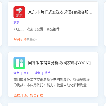
京东-卡片样式发送欢迎语-[智能客服机器人]
京东
AI工具 · 欢迎语配置 · 商品推荐
限时免费
已售99+
国补政策销售分析-数码家电-[VOCAI]
淘宝 | 京东 | 抖音 | 快手
面对国补政策下家电品类补贴细则复杂、咨询量激增
的挑战，本应用依托AI能力，批量自动化解析海量客
户会话，精准识别消费者对能以旧换新、补贴额度等
政策的关注焦点与购买意向，深度洞察决策动因。同
免费开通，按量计费
时全面评估客服团队政策解读准确性与响应效率，定
位服务薄弱环节，为企业提供数据驱动的策略优化建