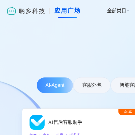
应用广场
全部类目

AI-Agent
客服外包
智能客
👍 本
周推荐
AI售后客服助手