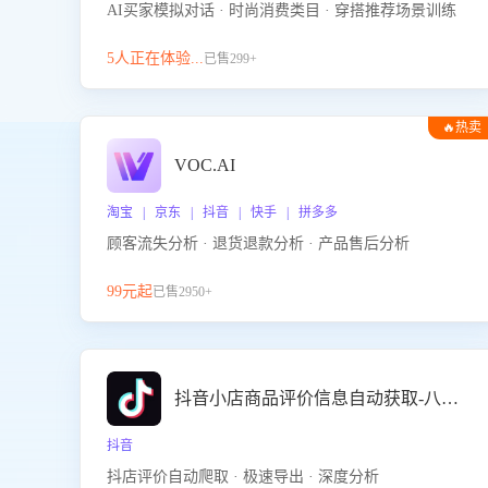
AI买家模拟对话 · 时尚消费类目 · 穿搭推荐场景训练
5人正在体验...
已售299+
🔥热卖
VOC.AI
淘宝 | 京东 | 抖音 | 快手 | 拼多多
顾客流失分析 · 退货退款分析 · 产品售后分析
99元起
已售2950+
抖音小店商品评价信息自动获取-八爪鱼
抖音
抖店评价自动爬取 · 极速导出 · 深度分析