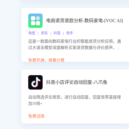
电商退货退款分析-数码家电-[VOC AI]
淘宝 | 京东 | 抖音 | 快手
这是一款面向数码家电行业的智能退货分析应用，通
过大语言模型深度解析买家退货数据与评价原声，精
准识别产品质量、描述不符、物流破损等核心退货原
因，并输出可落地的改进建议，通过挖掘用户痛点驱
免费开通，按量计费
动产品迭代，从根本上降低退货率，进而降低因技术
差异或服务疏漏导致的退款率。
抖音小店评论自动回复-八爪鱼
自动筛选评论类型，进行自动回复，回复效率直接增
加10倍+
免费试用