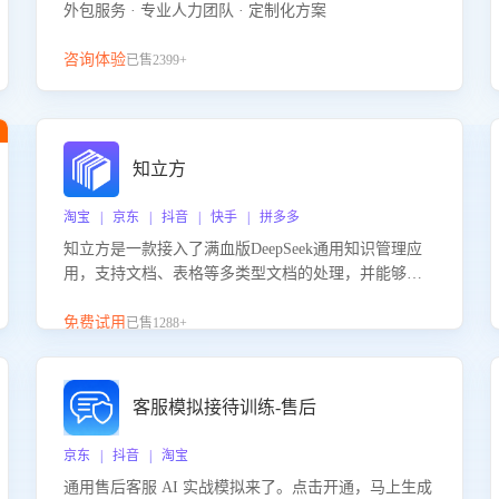
外包服务 · 专业人力团队 · 定制化方案
咨询体验
已售2399+
知立方
淘宝 | 京东 | 抖音 | 快手 | 拼多多
知立方是一款接入了满血版DeepSeek通用知识管理应
用，支持文档、表格等多类型文档的处理，并能够基
于满血版DeepSeek做知识应答。它能够为多种应用场
景提供强大的知识支持，帮助用户高效管理和利用知
免费试用
已售1288+
识资源。通过该产品，用户可以轻松实现文档的上
传、分类、检索，提升知识管理的智能化水平。
客服模拟接待训练-售后
京东 | 抖音 | 淘宝
通用售后客服 AI 实战模拟来了。点击开通，马上生成