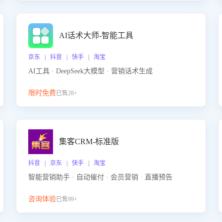
AI话术大师-智能工具
京东 | 抖音 | 快手 | 淘宝
AI工具 · DeepSeek大模型 · 营销话术生成
限时免费
已售28+
集客CRM-标准版
抖音 | 京东 | 快手 | 淘宝
智能营销助手 · 自动催付 · 会员营销 · 直播预告
咨询体验
已售99+