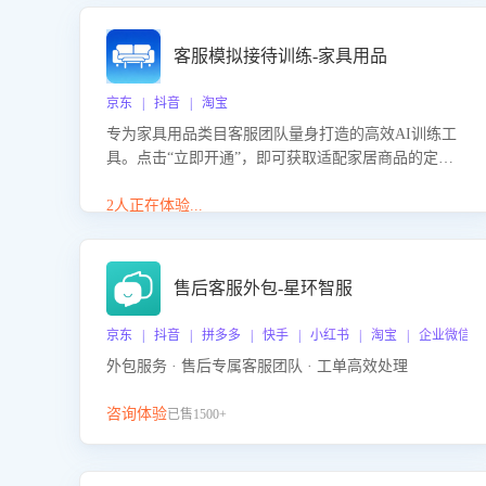
客服模拟接待训练-家具用品
京东 | 抖音 | 淘宝
专为家具用品类目客服团队量身打造的高效AI训练工
具。点击“立即开通”，即可获取适配家居商品的定制
化训练，开启模拟真实客户对话的演练。针对性提升
客服在家具用品功能、尺寸参数咨询等高频场景下的
2人正在体验...
专业应对能力。
售后客服外包-星环智服
京东 | 抖音 | 拼多多 | 快手 | 小红书 | 淘宝 | 企业微信
外包服务 · 售后专属客服团队 · 工单高效处理
咨询体验
已售1500+