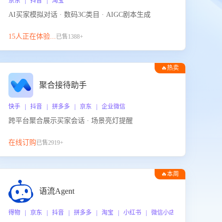
京东 | 抖音 | 淘宝
AI买家模拟对话 · 数码3C类目 · AIGC剧本生成
15人正在体验...
已售1388+
🔥热卖
聚合接待助手
快手 | 抖音 | 拼多多 | 京东 | 企业微信
跨平台聚合展示买家会话 · 场景亮灯提醒
在线订购
已售2919+
🔥本周
热门
语流Agent
 企业微信
得物 | 京东 | 抖音 | 拼多多 | 淘宝 | 小红书 | 微信小店 | 快手 | 唯品