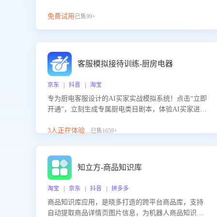
免费试用
已售99+
客服模拟接待训练-厨房电器
京东 | 抖音 | 淘宝
专为厨电客服设计的AI买家实战模拟系统！点击“立即
开通”，立刻生成专属厨电类目剧本，体验AI买家进线
咨询真实场景训练，快速掌握针对家用厨电商品的“功
能咨询”等真实场景应对技巧！
3人正在体验...
已售1659+
知立方-商品知识库
淘宝 | 京东 | 抖音 | 拼多多
商品知识库应用，是晓多打造的跨平台商品库，支持
自动提取商品详情页图片信息，为机器人商品知识问