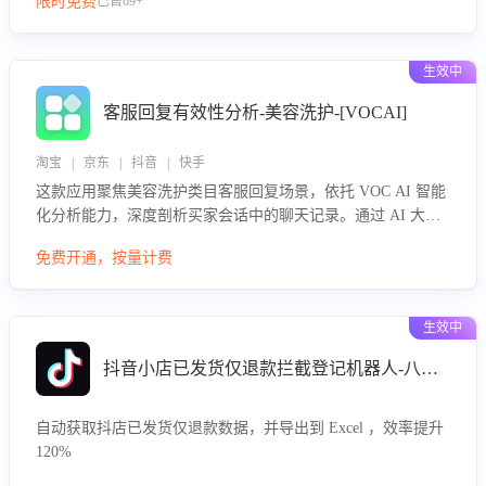
限时免费
已售69+
生效中
客服回复有效性分析-美容洗护-[VOCAI]
淘宝 | 京东 | 抖音 | 快手
这款应用聚焦美容洗护类目客服回复场景，依托 VOC AI 智能
化分析能力，深度剖析买家会话中的聊天记录。通过 AI 大模
型精准定位客服在不同场景的理解与回应难点，评判解答的有
免费开通，按量计费
效性与完整性，输出针对性改进策略，助力商家快速优化快捷
话术，提升客服接待响应率与服务质量。
生效中
抖音小店已发货仅退款拦截登记机器人-八爪鱼
自动获取抖店已发货仅退款数据，并导出到 Excel ，效率提升
120%