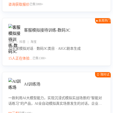
咨询获取报价
已售5999+
🔥本周热门
客服模拟接待训练-数码3C
京东 | 抖音 | 淘宝
AI买家模拟对话 · 数码3C类目 · AIGC剧本生成
15人正在体验...
已售1388+
⏰ 限时试
用
AI训练场
一款利用AI大模型能力，实现沉浸式模拟实战场景的“智能对
话练习”的产品，AI全自动模拟真实场景发生的对话，企业可
以帮助员工提升客服接待技巧，持续提升客服团队的销服能