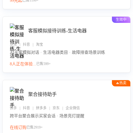
99元起
已售1199+
力。
生效中
客服模拟接待训练-生活电器
京东 | 抖音 | 淘宝
AI买家模拟对话 · 生活电器类目 · 故障排查场景训练
8人正在体验...
已售599+
🔥热卖
聚合接待助手
快手 | 抖音 | 拼多多 | 京东 | 企业微信
跨平台聚合展示买家会话 · 场景亮灯提醒
在线订购
已售2919+