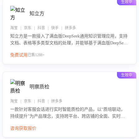
生效中
知立方
淘宝 | 京东 | 抖音 | 快手 | 拼多多
知立方是一款接入了满血版DeepSeek通用知识管理应用，支持
文档、表格等多类型文档的处理，并能够基于满血版DeepSeek
做知识应答。它能够为多种应用场景提供强大的知识支持，帮
免费试用
已售1288+
助用户高效管理和利用知识资源。通过该产品，用户可以轻松
实现文档的上传、分类、检索，提升知识管理的智能化水平。
生效中
明察质检
淘宝 | 京东 | 抖音 | 拼多多
一款针对客服会话进行实时智能质检的产品，以“质培联动，
持续提升”为产品理念，支持跨平台、跨店铺的全面、实时、
智能化质检，并根据质检结果形成质培联动，持续提升客服团
咨询获取报价
队的销服能力。