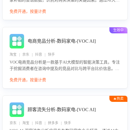
家补贴的会话数据，识别对购买决策的关键因素。通过AI大模
型评估客服在政策宣传、回应及互动中的表现，生成优化策
免费开通，按量计费
略，助力商家利用国补政策提升GMV。
生效中
电商竞品分析-数码家电-[VOC AI]
淘宝 | 京东 | 抖音 | 快手
VOC电商竞品分析是一款基于AI大模型的智能决策工具，专注
于挖掘消费者在咨询中提及的竞品对比与跨平台比价信息。该
应用能够精准识别被频繁对比的竞品品牌、咨询量、商品信
免费开通，按量计费
息，进行多维度交叉对比，并分析消费者的比价行为。通过提
供数据驱动的竞品洞察与差异化策略建议，帮助企业优化营销
话术、突出产品与服务优势，有效提升咨询转化率，避免陷入
🔥热卖
单纯价格竞争，实现精准扬长避短。
顾客流失分析-数码家电-[VOC AI]
京东 | 淘宝 | 抖音 | 拼多多 | 快手