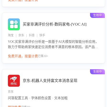
绪、归因争议根源，并客观评估客服应对合理性与成效。系统
可自动生成针对性改进策略，包括沟通话术优化、流程规范及
部门协同建议，从而提升客服团队舆情应对能力，阻断差评扩
生效中
散，维护品牌声誉，实现客户满意度的持续提升。
买家非满评价分析-数码家电-[VOC AI]
淘宝 | 京东 | 抖音 | 快手
VOC买家非满评价分析是一款基于AI大模型的智能分析应用，
致力于帮助商家快速定位消费者不满意的根本原因。该产品可
自动识别非满评价中的关键问题，区别问题是否属于客服原因
免费开通，按量计费
已售10+
或其它部门原因，明确责任归属，提供可落地的改进建议与策
略方向。通过深入挖掘会话内容，商家可针对性优化服务流
程、提升客服质量，并协同相关部门推进体验整改，有效提升
生效中
客户满意度和店铺整体服务质量。
京东-机器人支持富文本消息呈现
京东
问答配置工具 · 字体颜色设置 · 文本加粗