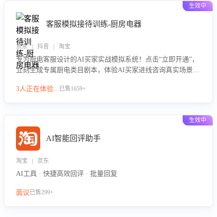
生效中
客服模拟接待训练-厨房电器
京东 | 抖音 | 淘宝
专为厨电客服设计的AI买家实战模拟系统！点击“立即开通”，
立刻生成专属厨电类目剧本，体验AI买家进线咨询真实场景训
练，快速掌握针对家用厨电商品的“功能咨询”等真实场景应对
3人正在体验...
已售1659+
技巧！
生效中
AI智能回评助手
淘宝 | 京东
AI工具 · 快捷高效回评 · 批量回复
面议
已售299+