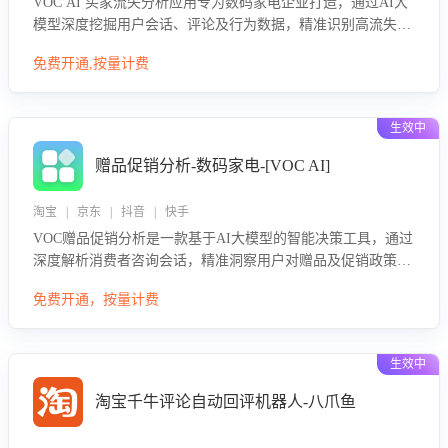
VOC AI 买家流失分析应用专为数码家电企业打造，通过AI大
模型深度挖掘用户会话、评论及行为数据，精准识别高流失风
险客户，并定位流失原因：包括产品质量缺陷、售后响应延
免费开通,按量计费
迟、竞品价格冲击等。系统自动输出可落地的挽回策略，迅速
同步到店铺运营团队。
生效中
赠品促销分析-数码家电-[VOC AI]
淘宝 | 京东 | 抖音 | 快手
VOC赠品促销分析是一款基于AI大模型的智能决策工具，通过
深度解析消费者咨询会话，精准洞察用户对赠品及促销政策的
真实偏好与需求。该应用可识别高吸引力赠品和热门促销诉
免费开通，按量计费
求，帮助企业制定个性化赠品组合策略，优化资源投放并淘汰
低效赠品，在提升成交转化率的同时有效控制成本，实现促销
效果最大化。
生效中
淘宝千牛评论自动回评机器人-八爪鱼