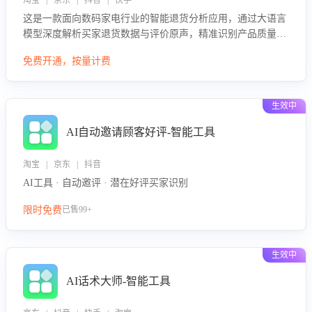
淘宝 | 京东 | 抖音 | 快手
这是一款面向数码家电行业的智能退货分析应用，通过大语言
模型深度解析买家退货数据与评价原声，精准识别产品质量、
描述不符、物流破损等核心退货原因，并输出可落地的改进建
免费开通，按量计费
议，通过挖掘用户痛点驱动产品迭代，从根本上降低退货率，
进而降低因技术差异或服务疏漏导致的退款率。
生效中
AI自动邀请顾客好评-智能工具
淘宝 | 京东 | 抖音
AI工具 · 自动邀评 · 潜在好评买家识别
限时免费
已售99+
生效中
AI话术大师-智能工具