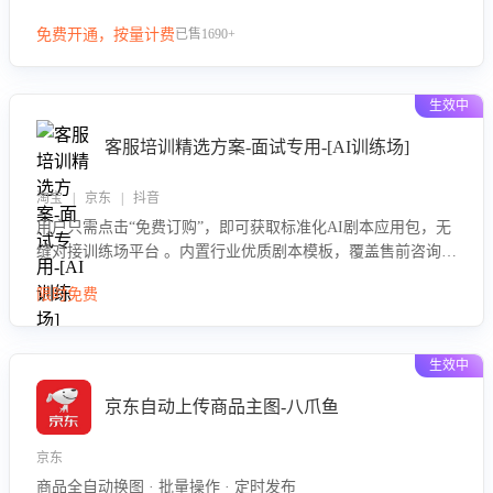
等导致的退货原因，给出全方位优化产品与服务的建议，助力
免费开通，按量计费
已售1690+
商家优化产品或服务，实现销售额的显著提升。
生效中
客服培训精选方案-面试专用-[AI训练场]
淘宝 | 京东 | 抖音
用户只需点击“免费订购”，即可获取标准化AI剧本应用包，无
缝对接训练场平台 。内置行业优质剧本模板，覆盖售前咨询、
售后处理等全场景，消除复杂部署流程，节省90%的初始化时
限时免费
间，助力企业快速启动智能客服训练
生效中
京东自动上传商品主图-八爪鱼
京东
商品全自动换图 · 批量操作 · 定时发布