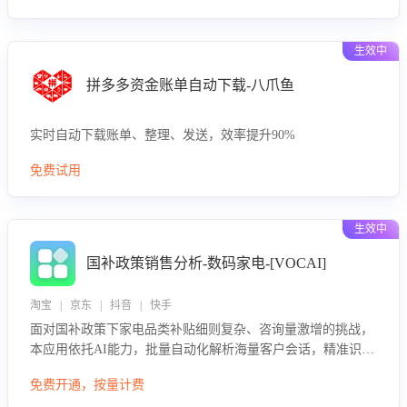
生效中
拼多多资金账单自动下载-八爪鱼
实时自动下载账单、整理、发送，效率提升90%
免费试用
生效中
国补政策销售分析-数码家电-[VOCAI]
淘宝 | 京东 | 抖音 | 快手
面对国补政策下家电品类补贴细则复杂、咨询量激增的挑战，
本应用依托AI能力，批量自动化解析海量客户会话，精准识别
消费者对能以旧换新、补贴额度等政策的关注焦点与购买意
免费开通，按量计费
向，深度洞察决策动因。同时全面评估客服团队政策解读准确