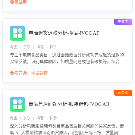
免费试用
生效中
电商退货退款分析-食品-[VOC AI]
淘宝 | 京东 | 抖音 | 快手
专注于电商食品类目，通过会话数据分析成功完成退货退款的
买家反馈，识别具体原因，如质量问题或包装破损等。结合AI
大模型，自动评估客服挽回效果，输出优化策略，助力商家降
免费开通，按量计费
低退款率，提升售后效率。
🔥热卖
商品售后问题分析-服装鞋包-[VOC AI]
淘宝 | 京东 | 抖音 | 快手
深入分析电商服装鞋包类目商品售后相关问题的买家反馈，借
助 AI 大模型精准识别退货原因，识别因尺码不符、质量问题