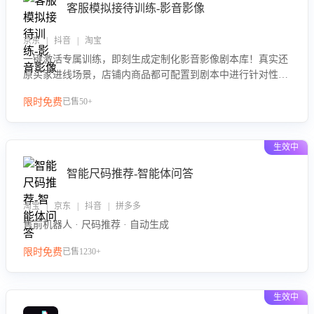
客服模拟接待训练-影音影像
京东 | 抖音 | 淘宝
一键激活专属训练，即刻生成定制化影音影像剧本库！真实还
原买家进线场景，店铺内商品都可配置到剧本中进行针对性训
练，加强商品知识解答能力，提升客服售前转化率。点击 “立
限时免费
已售50+
即开通”，快速获取影音影像类目剧本，一键开启客服培训。
生效中
智能尺码推荐-智能体问答
淘宝 | 京东 | 抖音 | 拼多多
售前机器人 · 尺码推荐 · 自动生成
限时免费
已售1230+
生效中