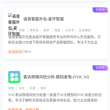
性与响应效率，定位服务薄弱环节，为企业提供数据驱动的策
略优化建议与培训支持，助力提升政策响应速度、客服转化能
生效中
力及销售业绩。
语音客服外包-星环智服
京东 | 抖音 | 拼多多 | 快手 | 淘宝 | 小红书 | 企业微信
语音客服外包是由星环智服提供专业的呼叫中心外包服务，它
依托全国10大线下职场布局和严选客服团队，专注于为企业提
供高效的语音呼叫解决方案。这项服务旨在通过专业的客服团
咨询体验
已售99+
队和智能工具提升语音客服服务效率和质量，帮助企业实现降
本增效。
生效中
客诉舆情风险分析-数码家电-[VOC AI]
淘宝 | 京东 | 抖音 | 快手
VOC客诉舆情风险分析是一款基于AI大模型的VOC深度分析应
用，专注于解析买家投诉及客服冲突会话，助力企业精准防控
舆情风险。该产品通过智能定位高风险会话、精准判别客户情
免费开通，按量计费