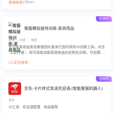
咨询体验
已售889+
生效中
客服模拟接待训练-家具用品
京东 | 抖音 | 淘宝
专为家具用品类目客服团队量身打造的高效AI训练工具。点击
“立即开通”，即可获取适配家居商品的定制化训练，开启模拟
真实客户对话的演练。针对性提升客服在家具用品功能、尺寸
2人正在体验...
参数咨询等高频场景下的专业应对能力。
生效中
京东-卡片样式发送欢迎语-[智能客服机器人]
京东
AI工具 · 欢迎语配置 · 商品推荐