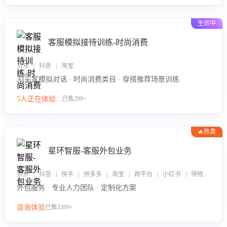
生效中
客服模拟接待训练-时尚消费
京东 | 抖音 | 淘宝
AI买家模拟对话 · 时尚消费类目 · 穿搭推荐场景训练
5人正在体验...
已售299+
🔥热卖
星环智服-客服外包业务
京东 | 抖音 | 快手 | 拼多多 | 淘宝 | 跨平台 | 小红书 | 得物 | 企业微信
外包服务 · 专业人力团队 · 定制化方案
咨询体验
已售2399+