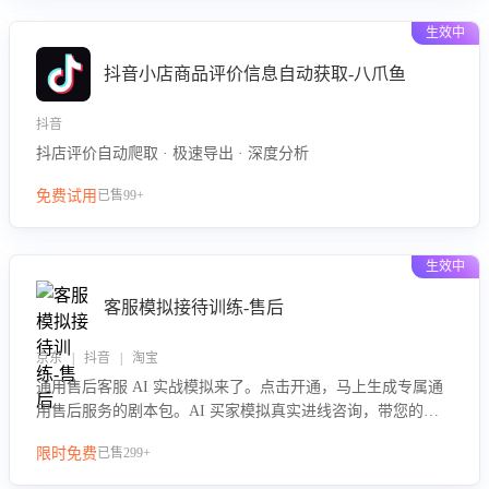
生效中
抖音小店商品评价信息自动获取-八爪鱼
抖音
抖店评价自动爬取 · 极速导出 · 深度分析
免费试用
已售99+
生效中
客服模拟接待训练-售后
京东 | 抖音 | 淘宝
通用售后客服 AI 实战模拟来了。点击开通，马上生成专属通
用售后服务的剧本包。AI 买家模拟真实进线咨询，带您的客
服团队进行沉浸式训练，快速吃透功能咨询等售后场景的应对
限时免费
已售299+
要点，轻松提升服务能力。