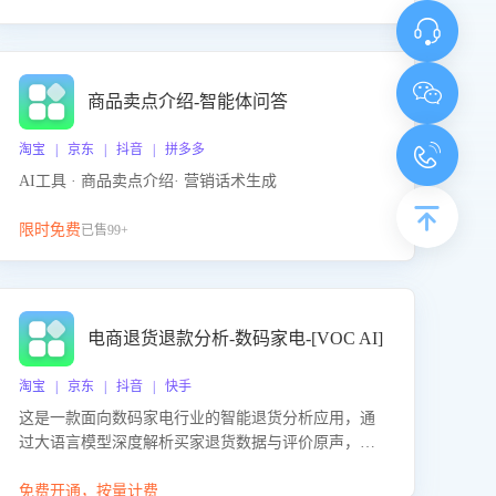
商品卖点介绍-智能体问答
淘宝 | 京东 | 抖音 | 拼多多
AI工具 · 商品卖点介绍· 营销话术生成
限时免费
已售99+
电商退货退款分析-数码家电-[VOC AI]
淘宝 | 京东 | 抖音 | 快手
这是一款面向数码家电行业的智能退货分析应用，通
过大语言模型深度解析买家退货数据与评价原声，精
准识别产品质量、描述不符、物流破损等核心退货原
因，并输出可落地的改进建议，通过挖掘用户痛点驱
免费开通，按量计费