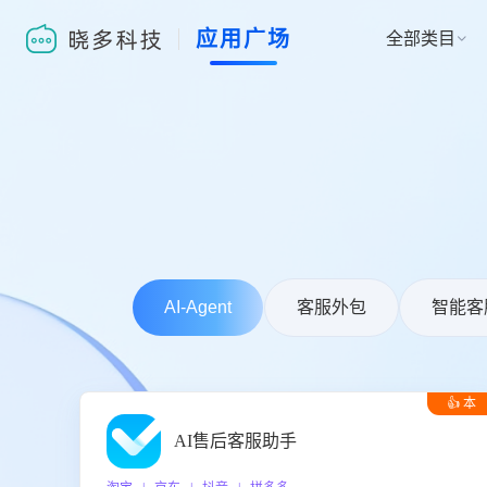
应用广场
全部类目

AI-Agent
客服外包
智能客
👍 本
周推荐
AI售后客服助手