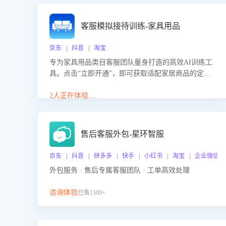
客服模拟接待训练-家具用品
京东 | 抖音 | 淘宝
专为家具用品类目客服团队量身打造的高效AI训练工
具。点击“立即开通”，即可获取适配家居商品的定制
化训练，开启模拟真实客户对话的演练。针对性提升
客服在家具用品功能、尺寸参数咨询等高频场景下的
2人正在体验...
专业应对能力。
售后客服外包-星环智服
京东 | 抖音 | 拼多多 | 快手 | 小红书 | 淘宝 | 企业微信
外包服务 · 售后专属客服团队 · 工单高效处理
咨询体验
已售1500+