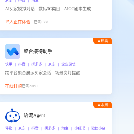
京东 | 抖音 | 淘宝
AI买家模拟对话 · 数码3C类目 · AIGC剧本生成
15人正在体验...
已售1388+
🔥热卖
聚合接待助手
快手 | 抖音 | 拼多多 | 京东 | 企业微信
跨平台聚合展示买家会话 · 场景亮灯提醒
在线订购
已售2919+
🔥本周
热门
语流Agent
 企业微信
得物 | 京东 | 抖音 | 拼多多 | 淘宝 | 小红书 | 微信小店 | 快手 | 唯品