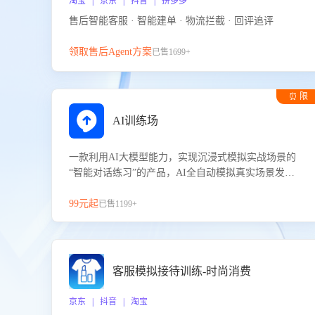
淘宝 | 京东 | 抖音 | 拼多多
售后智能客服 · 智能建单 · 物流拦截 · 回评追评
领取售后Agent方案
已售1699+
⏰ 限
时试用
AI训练场
一款利用AI大模型能力，实现沉浸式模拟实战场景的
“智能对话练习”的产品，AI全自动模拟真实场景发生
的对话，企业可以帮助员工提升客服接待技巧，持续
提升客服团队的销服能力。
99元起
已售1199+
客服模拟接待训练-时尚消费
京东 | 抖音 | 淘宝