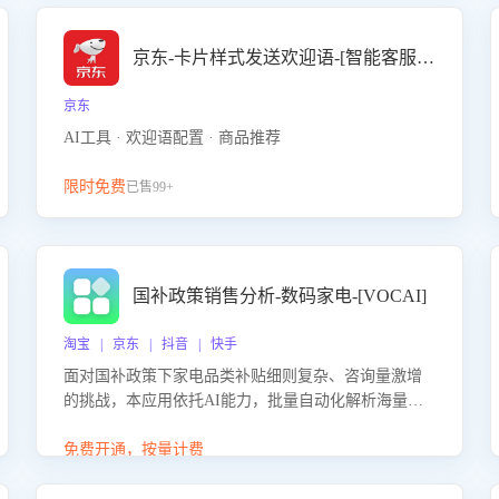
京东-卡片样式发送欢迎语-[智能客服机器人]
京东
AI工具 · 欢迎语配置 · 商品推荐
限时免费
已售99+
国补政策销售分析-数码家电-[VOCAI]
淘宝 | 京东 | 抖音 | 快手
面对国补政策下家电品类补贴细则复杂、咨询量激增
的挑战，本应用依托AI能力，批量自动化解析海量客
户会话，精准识别消费者对能以旧换新、补贴额度等
政策的关注焦点与购买意向，深度洞察决策动因。同
免费开通，按量计费
时全面评估客服团队政策解读准确性与响应效率，定
位服务薄弱环节，为企业提供数据驱动的策略优化建