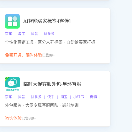
动产品迭代，从根本上降低退货率，进而降低因技术
差异或服务疏漏导致的退款率。
AI智能买家标签-[客伴]
京东 | 淘宝 | 抖音 | 拼多多
个性化营销工具 · 区分人群标签 · 自动给买家打标
免费开通，限时体验
已售99+
临时大促客服外包-星环智服
京东 | 抖音 | 拼多多 | 快手 | 淘宝 | 小红书 | 得物 | 企业微信
外包服务 · 大促专属客服团队 · 岗前培训
咨询体验
已售889+