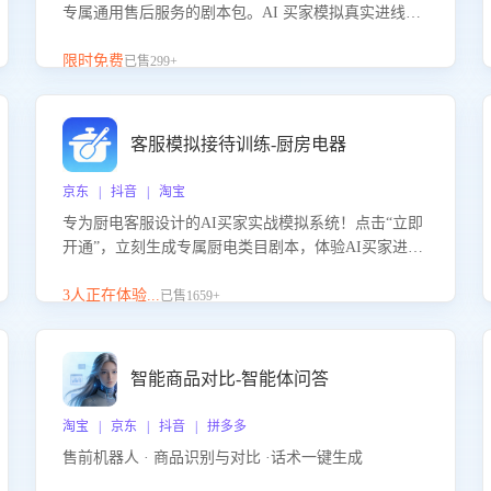
专属通用售后服务的剧本包。AI 买家模拟真实进线咨
询，带您的客服团队进行沉浸式训练，快速吃透功能
咨询等售后场景的应对要点，轻松提升服务能力。
限时免费
已售299+
客服模拟接待训练-厨房电器
京东 | 抖音 | 淘宝
专为厨电客服设计的AI买家实战模拟系统！点击“立即
开通”，立刻生成专属厨电类目剧本，体验AI买家进线
咨询真实场景训练，快速掌握针对家用厨电商品的“功
能咨询”等真实场景应对技巧！
3人正在体验...
已售1659+
智能商品对比-智能体问答
淘宝 | 京东 | 抖音 | 拼多多
售前机器人 · 商品识别与对比 ·话术一键生成