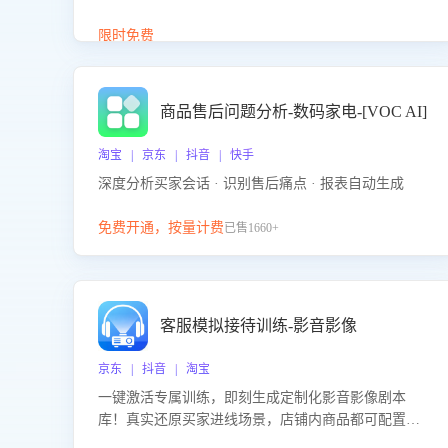
答、商品卖点介绍等智能体提供完整、全面、准确的
商品知识。
限时免费
商品售后问题分析-数码家电-[VOC AI]
淘宝 | 京东 | 抖音 | 快手
深度分析买家会话 · 识别售后痛点 · 报表自动生成
免费开通，按量计费
已售1660+
客服模拟接待训练-影音影像
京东 | 抖音 | 淘宝
一键激活专属训练，即刻生成定制化影音影像剧本
库！真实还原买家进线场景，店铺内商品都可配置到
剧本中进行针对性训练，加强商品知识解答能力，提