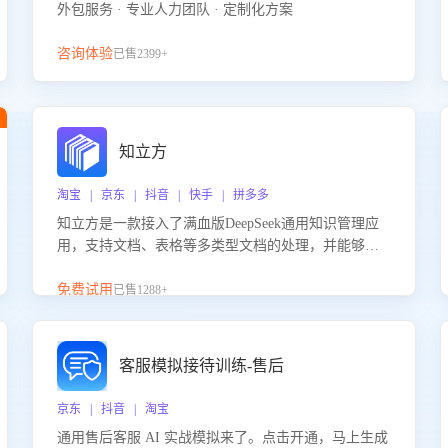
外包服务 · 专业人力团队 · 定制化方案
咨询体验
已售2399+
知立方
淘宝 | 京东 | 抖音 | 快手 | 拼多多
知立方是一款接入了满血版DeepSeek通用知识管理应
用，支持文档、表格等多类型文档的处理，并能够基
于满血版DeepSeek做知识应答。它能够为多种应用场
景提供强大的知识支持，帮助用户高效管理和利用知
免费试用
已售1288+
识资源。通过该产品，用户可以轻松实现文档的上
传、分类、检索，提升知识管理的智能化水平。
客服模拟接待训练-售后
京东 | 抖音 | 淘宝
通用售后客服 AI 实战模拟来了。点击开通，马上生成