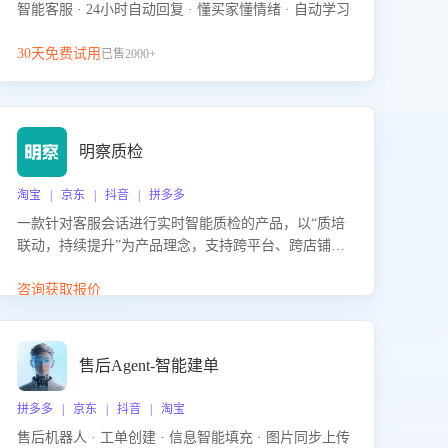
智能客服 · 24小时自动回复 · 懂买家懂情绪 · 自动学习
30天免费试用
已售2000+
明察质检
淘宝 | 京东 | 抖音 | 拼多多
一款针对客服会话进行实时智能质检的产品，以“质培
联动，持续提升”为产品理念，支持跨平台、跨店铺的
全面、实时、智能化质检，并根据质检结果形成质培
联动，持续提升客服团队的销服能力。
咨询获取报价
售后Agent-智能建单
拼多多 | 京东 | 抖音 | 淘宝
售后机器人 · 工单创建 · 信息智能填充 · 图片同步上传