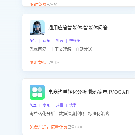
升客服售前转化率。点击 “立即开通”，快速获取影音
限时免费
已售50+
影像类目剧本，一键开启客服培训。
通用应答智能体-智能体问答
淘宝 | 京东 | 抖音 | 拼多多
兜底回复 · 上下文理解 · 自动发送
限时免费
已售99+
电商询单转化分析-数码家电-[VOC AI]
淘宝 | 京东 | 抖音 | 快手
询单转化分析 · 数据深度挖掘 · 标准化策略
免费开通，按量计费
已售1280+