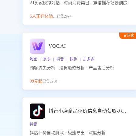
AI买家模拟对话 · 时尚消费类目 · 穿搭推荐场景训练
5人正在体验...
已售299+
🔥热卖
VOC.AI
淘宝 | 京东 | 抖音 | 快手 | 拼多多
顾客流失分析 · 退货退款分析 · 产品售后分析
99元起
已售2950+
抖音小店商品评价信息自动获取-八爪鱼
抖音
抖店评价自动爬取 · 极速导出 · 深度分析