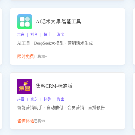
AI话术大师-智能工具
京东 | 抖音 | 快手 | 淘宝
AI工具 · DeepSeek大模型 · 营销话术生成
限时免费
已售28+
集客CRM-标准版
抖音 | 京东 | 快手 | 淘宝
智能营销助手 · 自动催付 · 会员营销 · 直播预告
咨询体验
已售99+