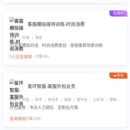
生效中
客服模拟接待训练-时尚消费
京东 | 抖音 | 淘宝
AI买家模拟对话 · 时尚消费类目 · 穿搭推荐场景训练
5人正在体验...
已售299+
🔥热卖
星环智服-客服外包业务
京东 | 抖音 | 快手 | 拼多多 | 淘宝 | 跨平台 | 小红书 | 得物 | 企业微信
外包服务 · 专业人力团队 · 定制化方案
咨询体验
已售2399+