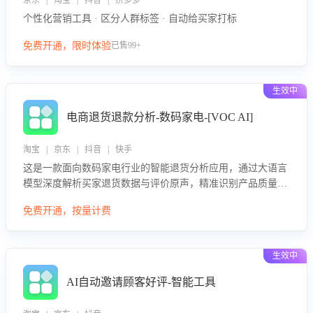
京东 | 淘宝 | 抖音 | 拼多多
个性化营销工具 · 区分人群标签 · 自动给买家打标
免费开通，限时体验
已售99+
生效中
电商退货退款分析-数码家电-[VOC AI]
淘宝 | 京东 | 抖音 | 快手
这是一款面向数码家电行业的智能退货分析应用，通过大语言
模型深度解析买家退货数据与评价原声，精准识别产品质量、
描述不符、物流破损等核心退货原因，并输出可落地的改进建
免费开通，按量计费
议，通过挖掘用户痛点驱动产品迭代，从根本上降低退货率，
进而降低因技术差异或服务疏漏导致的退款率。
生效中
AI自动邀请顾客好评-智能工具