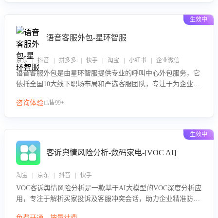
性与响应效率，定位服务薄弱环节，为企业提供数据驱动的策
略优化建议与培训支持，助力提升政策响应速度、客服转化能
生效中
力及销售业绩。
语音客服外包-星环智服
京东 | 抖音 | 拼多多 | 快手 | 淘宝 | 小红书 | 企业微信
语音客服外包是由星环智服提供专业的呼叫中心外包服务，它
依托全国10大线下职场布局和严选客服团队，专注于为企业提
供高效的语音呼叫解决方案。这项服务旨在通过专业的客服团
咨询体验
已售99+
队和智能工具提升语音客服服务效率和质量，帮助企业实现降
本增效。
生效中
客诉舆情风险分析-数码家电-[VOC AI]
淘宝 | 京东 | 抖音 | 快手
VOC客诉舆情风险分析是一款基于AI大模型的VOC深度分析应
用，专注于解析买家投诉及客服冲突会话，助力企业精准防控
舆情风险。该产品通过智能定位高风险会话、精准判别客户情
免费开通，按量计费