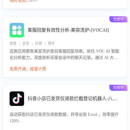
限时免费
已售69+
生效中
客服回复有效性分析-美容洗护-[VOCAI]
淘宝 | 京东 | 抖音 | 快手
这款应用聚焦美容洗护类目客服回复场景，依托 VOC AI 智能
化分析能力，深度剖析买家会话中的聊天记录。通过 AI 大模
型精准定位客服在不同场景的理解与回应难点，评判解答的有
免费开通，按量计费
效性与完整性，输出针对性改进策略，助力商家快速优化快捷
话术，提升客服接待响应率与服务质量。
生效中
抖音小店已发货仅退款拦截登记机器人-八爪鱼
自动获取抖店已发货仅退款数据，并导出到 Excel ，效率提升
120%