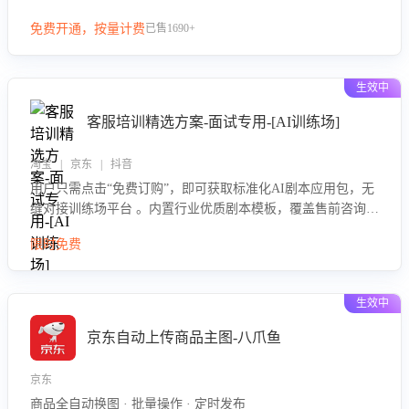
等导致的退货原因，给出全方位优化产品与服务的建议，助力
免费开通，按量计费
已售1690+
商家优化产品或服务，实现销售额的显著提升。
生效中
客服培训精选方案-面试专用-[AI训练场]
淘宝 | 京东 | 抖音
用户只需点击“免费订购”，即可获取标准化AI剧本应用包，无
缝对接训练场平台 。内置行业优质剧本模板，覆盖售前咨询、
售后处理等全场景，消除复杂部署流程，节省90%的初始化时
限时免费
间，助力企业快速启动智能客服训练
生效中
京东自动上传商品主图-八爪鱼
京东
商品全自动换图 · 批量操作 · 定时发布