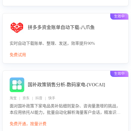
生效中
拼多多资金账单自动下载-八爪鱼
实时自动下载账单、整理、发送，效率提升90%
免费试用
生效中
国补政策销售分析-数码家电-[VOCAI]
淘宝 | 京东 | 抖音 | 快手
面对国补政策下家电品类补贴细则复杂、咨询量激增的挑战，
本应用依托AI能力，批量自动化解析海量客户会话，精准识别
消费者对能以旧换新、补贴额度等政策的关注焦点与购买意
免费开通，按量计费
向，深度洞察决策动因。同时全面评估客服团队政策解读准确