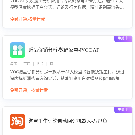
VOC AI 买家流失分析应用专为数码家电企业打造，通过AI大
模型深度挖掘用户会话、评论及行为数据，精准识别高流失风
险客户，并定位流失原因：包括产品质量缺陷、售后响应延
免费开通,按量计费
迟、竞品价格冲击等。系统自动输出可落地的挽回策略，迅速
同步到店铺运营团队。
生效中
赠品促销分析-数码家电-[VOC AI]
淘宝 | 京东 | 抖音 | 快手
VOC赠品促销分析是一款基于AI大模型的智能决策工具，通过
深度解析消费者咨询会话，精准洞察用户对赠品及促销政策的
真实偏好与需求。该应用可识别高吸引力赠品和热门促销诉
免费开通，按量计费
求，帮助企业制定个性化赠品组合策略，优化资源投放并淘汰
低效赠品，在提升成交转化率的同时有效控制成本，实现促销
效果最大化。
生效中
淘宝千牛评论自动回评机器人-八爪鱼