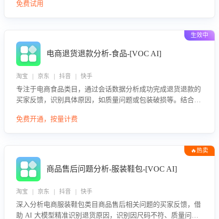
免费试用
生效中
电商退货退款分析-食品-[VOC AI]
淘宝 | 京东 | 抖音 | 快手
专注于电商食品类目，通过会话数据分析成功完成退货退款的
买家反馈，识别具体原因，如质量问题或包装破损等。结合AI
大模型，自动评估客服挽回效果，输出优化策略，助力商家降
免费开通，按量计费
低退款率，提升售后效率。
🔥热卖
商品售后问题分析-服装鞋包-[VOC AI]
淘宝 | 京东 | 抖音 | 快手
深入分析电商服装鞋包类目商品售后相关问题的买家反馈，借
助 AI 大模型精准识别退货原因，识别因尺码不符、质量问题