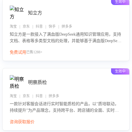
生效中
知立方
淘宝 | 京东 | 抖音 | 快手 | 拼多多
知立方是一款接入了满血版DeepSeek通用知识管理应用，支持
文档、表格等多类型文档的处理，并能够基于满血版DeepSeek
做知识应答。它能够为多种应用场景提供强大的知识支持，帮
免费试用
已售1288+
助用户高效管理和利用知识资源。通过该产品，用户可以轻松
实现文档的上传、分类、检索，提升知识管理的智能化水平。
生效中
明察质检
淘宝 | 京东 | 抖音 | 拼多多
一款针对客服会话进行实时智能质检的产品，以“质培联动，
持续提升”为产品理念，支持跨平台、跨店铺的全面、实时、
智能化质检，并根据质检结果形成质培联动，持续提升客服团
咨询获取报价
队的销服能力。