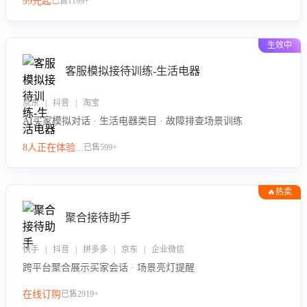
99元起
已售1199+
力。
生效中
客服模拟接待训练-生活电器
京东 | 抖音 | 淘宝
AI买家模拟对话 · 生活电器类目 · 故障排查场景训练
8人正在体验...
已售599+
🔥热卖
聚合接待助手
快手 | 抖音 | 拼多多 | 京东 | 企业微信
跨平台聚合展示买家会话 · 场景亮灯提醒
在线订购
已售2919+