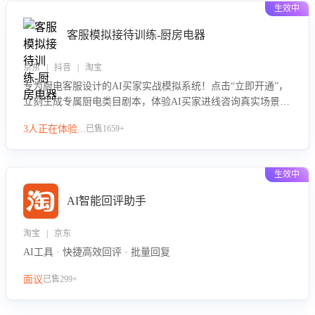
生效中
客服模拟接待训练-厨房电器
京东 | 抖音 | 淘宝
专为厨电客服设计的AI买家实战模拟系统！点击“立即开通”，
立刻生成专属厨电类目剧本，体验AI买家进线咨询真实场景训
练，快速掌握针对家用厨电商品的“功能咨询”等真实场景应对
3人正在体验...
已售1659+
技巧！
生效中
AI智能回评助手
淘宝 | 京东
AI工具 · 快捷高效回评 · 批量回复
面议
已售299+