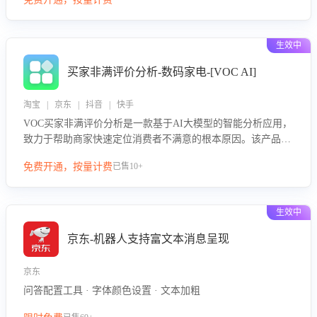
绪、归因争议根源，并客观评估客服应对合理性与成效。系统
可自动生成针对性改进策略，包括沟通话术优化、流程规范及
部门协同建议，从而提升客服团队舆情应对能力，阻断差评扩
生效中
散，维护品牌声誉，实现客户满意度的持续提升。
买家非满评价分析-数码家电-[VOC AI]
淘宝 | 京东 | 抖音 | 快手
VOC买家非满评价分析是一款基于AI大模型的智能分析应用，
致力于帮助商家快速定位消费者不满意的根本原因。该产品可
自动识别非满评价中的关键问题，区别问题是否属于客服原因
免费开通，按量计费
已售10+
或其它部门原因，明确责任归属，提供可落地的改进建议与策
略方向。通过深入挖掘会话内容，商家可针对性优化服务流
程、提升客服质量，并协同相关部门推进体验整改，有效提升
生效中
客户满意度和店铺整体服务质量。
京东-机器人支持富文本消息呈现
京东
问答配置工具 · 字体颜色设置 · 文本加粗