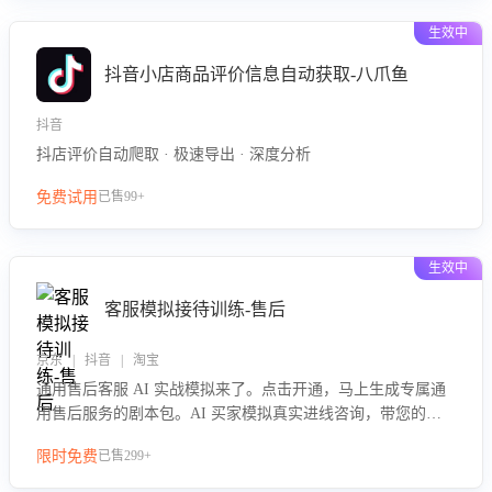
生效中
抖音小店商品评价信息自动获取-八爪鱼
抖音
抖店评价自动爬取 · 极速导出 · 深度分析
免费试用
已售99+
生效中
客服模拟接待训练-售后
京东 | 抖音 | 淘宝
通用售后客服 AI 实战模拟来了。点击开通，马上生成专属通
用售后服务的剧本包。AI 买家模拟真实进线咨询，带您的客
服团队进行沉浸式训练，快速吃透功能咨询等售后场景的应对
限时免费
已售299+
要点，轻松提升服务能力。