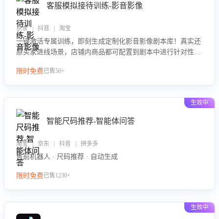
客服模拟接待训练-影音影像
京东 | 抖音 | 淘宝
一键激活专属训练，即刻生成定制化影音影像剧本库！真实还
原买家进线场景，店铺内商品都可配置到剧本中进行针对性训
练，加强商品知识解答能力，提升客服售前转化率。点击 “立
限时免费
已售50+
即开通”，快速获取影音影像类目剧本，一键开启客服培训。
生效中
智能尺码推荐-智能体问答
淘宝 | 京东 | 抖音 | 拼多多
售前机器人 · 尺码推荐 · 自动生成
限时免费
已售1230+
生效中