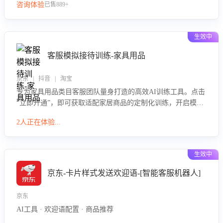
咨询体验
已售889+
生效中
客服模拟接待训练-家具用品
京东 | 抖音 | 淘宝
专为家具用品类目客服团队量身打造的高效AI训练工具。点击
“立即开通”，即可获取适配家居商品的定制化训练，开启模拟
真实客户对话的演练。针对性提升客服在家具用品功能、尺寸
2人正在体验...
参数咨询等高频场景下的专业应对能力。
生效中
京东-卡片样式发送欢迎语-[智能客服机器人]
京东
AI工具 · 欢迎语配置 · 商品推荐