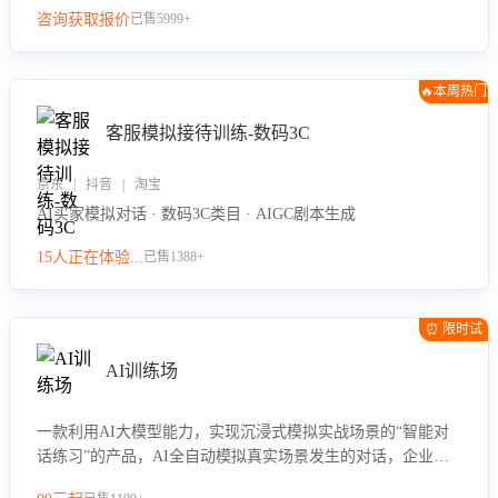
咨询获取报价
已售5999+
🔥本周热门
客服模拟接待训练-数码3C
京东 | 抖音 | 淘宝
AI买家模拟对话 · 数码3C类目 · AIGC剧本生成
15人正在体验...
已售1388+
⏰ 限时试
用
AI训练场
一款利用AI大模型能力，实现沉浸式模拟实战场景的“智能对
话练习”的产品，AI全自动模拟真实场景发生的对话，企业可
以帮助员工提升客服接待技巧，持续提升客服团队的销服能