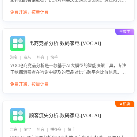
家补贴的会话数据，识别对购买决策的关键因素。通过AI大模
型评估客服在政策宣传、回应及互动中的表现，生成优化策
免费开通，按量计费
略，助力商家利用国补政策提升GMV。
生效中
电商竞品分析-数码家电-[VOC AI]
淘宝 | 京东 | 抖音 | 快手
VOC电商竞品分析是一款基于AI大模型的智能决策工具，专注
于挖掘消费者在咨询中提及的竞品对比与跨平台比价信息。该
应用能够精准识别被频繁对比的竞品品牌、咨询量、商品信
免费开通，按量计费
息，进行多维度交叉对比，并分析消费者的比价行为。通过提
供数据驱动的竞品洞察与差异化策略建议，帮助企业优化营销
话术、突出产品与服务优势，有效提升咨询转化率，避免陷入
🔥热卖
单纯价格竞争，实现精准扬长避短。
顾客流失分析-数码家电-[VOC AI]
京东 | 淘宝 | 抖音 | 拼多多 | 快手