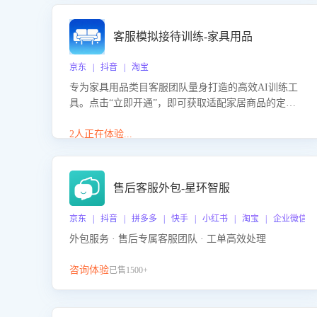
客服模拟接待训练-家具用品
京东 | 抖音 | 淘宝
专为家具用品类目客服团队量身打造的高效AI训练工
具。点击“立即开通”，即可获取适配家居商品的定制
化训练，开启模拟真实客户对话的演练。针对性提升
客服在家具用品功能、尺寸参数咨询等高频场景下的
2人正在体验...
专业应对能力。
售后客服外包-星环智服
京东 | 抖音 | 拼多多 | 快手 | 小红书 | 淘宝 | 企业微信
外包服务 · 售后专属客服团队 · 工单高效处理
咨询体验
已售1500+