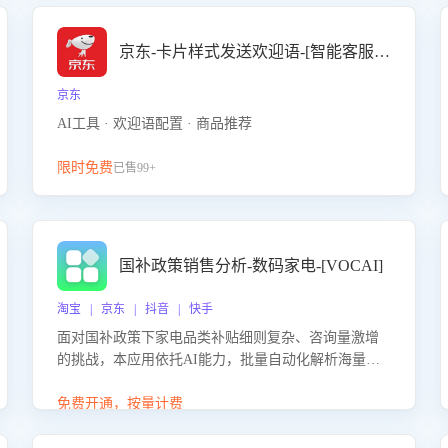
京东-卡片样式发送欢迎语-[智能客服机器人]
京东
AI工具 · 欢迎语配置 · 商品推荐
限时免费
已售99+
国补政策销售分析-数码家电-[VOCAI]
淘宝 | 京东 | 抖音 | 快手
面对国补政策下家电品类补贴细则复杂、咨询量激增
的挑战，本应用依托AI能力，批量自动化解析海量客
户会话，精准识别消费者对能以旧换新、补贴额度等
政策的关注焦点与购买意向，深度洞察决策动因。同
免费开通，按量计费
时全面评估客服团队政策解读准确性与响应效率，定
位服务薄弱环节，为企业提供数据驱动的策略优化建