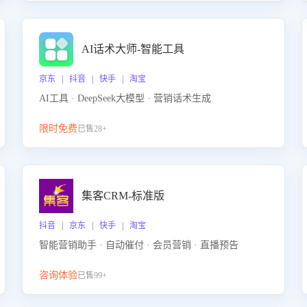
AI话术大师-智能工具
京东 | 抖音 | 快手 | 淘宝
AI工具 · DeepSeek大模型 · 营销话术生成
限时免费
已售28+
集客CRM-标准版
抖音 | 京东 | 快手 | 淘宝
智能营销助手 · 自动催付 · 会员营销 · 直播预告
咨询体验
已售99+