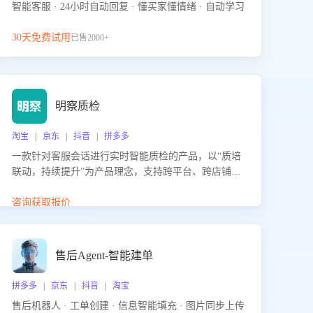
智能客服 · 24小时自动回复 · 懂买家懂情绪 · 自动学习
30天免费试用
已售2000+
明察质检
淘宝 | 京东 | 抖音 | 拼多多
一款针对客服会话进行实时智能质检的产品，以“质培
联动，持续提升”为产品理念，支持跨平台、跨店铺的
全面、实时、智能化质检，并根据质检结果形成质培
联动，持续提升客服团队的销服能力。
咨询获取报价
售后Agent-智能建单
拼多多 | 京东 | 抖音 | 淘宝
售后机器人 · 工单创建 · 信息智能填充 · 图片同步上传