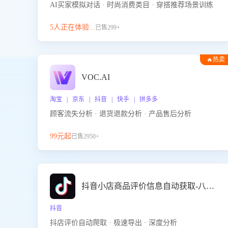
AI买家模拟对话 · 时尚消费类目 · 穿搭推荐场景训练
5人正在体验...
已售299+
🔥热卖
VOC.AI
淘宝 | 京东 | 抖音 | 快手 | 拼多多
顾客流失分析 · 退货退款分析 · 产品售后分析
99元起
已售2950+
抖音小店商品评价信息自动获取-八爪鱼
抖音
抖店评价自动爬取 · 极速导出 · 深度分析