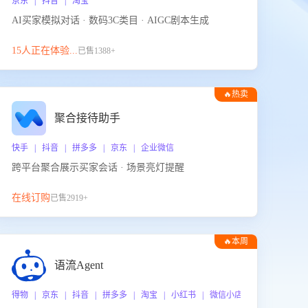
京东 | 抖音 | 淘宝
AI买家模拟对话 · 数码3C类目 · AIGC剧本生成
15人正在体验...
已售1388+
🔥热卖
聚合接待助手
快手 | 抖音 | 拼多多 | 京东 | 企业微信
跨平台聚合展示买家会话 · 场景亮灯提醒
在线订购
已售2919+
🔥本周
热门
语流Agent
 企业微信
得物 | 京东 | 抖音 | 拼多多 | 淘宝 | 小红书 | 微信小店 | 快手 | 唯品