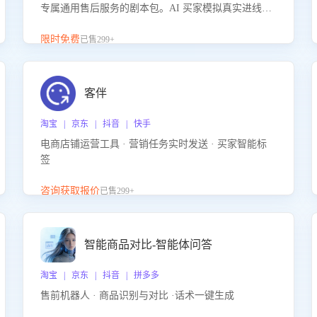
专属通用售后服务的剧本包。AI 买家模拟真实进线咨
询，带您的客服团队进行沉浸式训练，快速吃透功能
咨询等售后场景的应对要点，轻松提升服务能力。
限时免费
已售299+
客伴
淘宝 | 京东 | 抖音 | 快手
电商店铺运营工具 · 营销任务实时发送 · 买家智能标
签
咨询获取报价
已售299+
智能商品对比-智能体问答
淘宝 | 京东 | 抖音 | 拼多多
售前机器人 · 商品识别与对比 ·话术一键生成