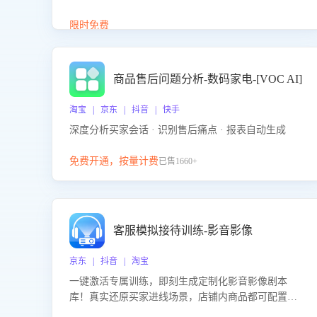
答、商品卖点介绍等智能体提供完整、全面、准确的
商品知识。
限时免费
商品售后问题分析-数码家电-[VOC AI]
淘宝 | 京东 | 抖音 | 快手
深度分析买家会话 · 识别售后痛点 · 报表自动生成
免费开通，按量计费
已售1660+
客服模拟接待训练-影音影像
京东 | 抖音 | 淘宝
一键激活专属训练，即刻生成定制化影音影像剧本
库！真实还原买家进线场景，店铺内商品都可配置到
剧本中进行针对性训练，加强商品知识解答能力，提