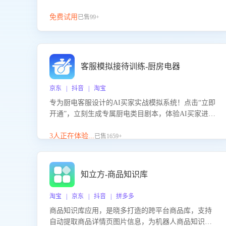
免费试用
已售99+
客服模拟接待训练-厨房电器
京东 | 抖音 | 淘宝
专为厨电客服设计的AI买家实战模拟系统！点击“立即
开通”，立刻生成专属厨电类目剧本，体验AI买家进线
咨询真实场景训练，快速掌握针对家用厨电商品的“功
能咨询”等真实场景应对技巧！
3人正在体验...
已售1659+
知立方-商品知识库
淘宝 | 京东 | 抖音 | 拼多多
商品知识库应用，是晓多打造的跨平台商品库，支持
自动提取商品详情页图片信息，为机器人商品知识问