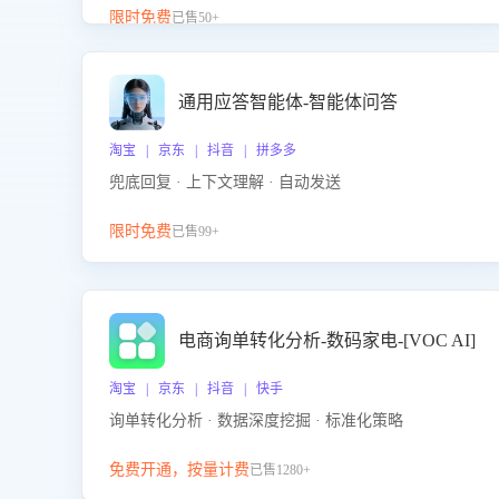
升客服售前转化率。点击 “立即开通”，快速获取影音
限时免费
已售50+
影像类目剧本，一键开启客服培训。
通用应答智能体-智能体问答
淘宝 | 京东 | 抖音 | 拼多多
兜底回复 · 上下文理解 · 自动发送
限时免费
已售99+
电商询单转化分析-数码家电-[VOC AI]
淘宝 | 京东 | 抖音 | 快手
询单转化分析 · 数据深度挖掘 · 标准化策略
免费开通，按量计费
已售1280+