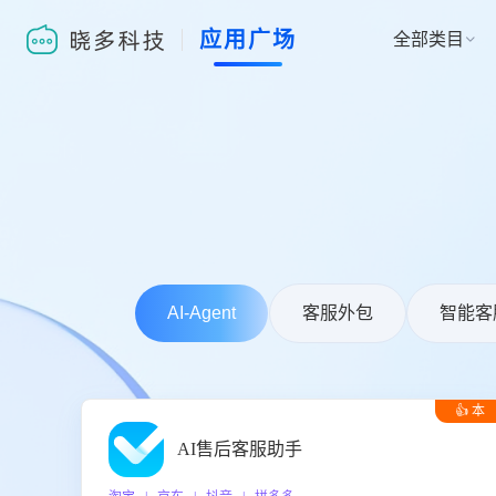
应用广场
全部类目

AI-Agent
客服外包
智能客
👍 本
周推荐
AI售后客服助手