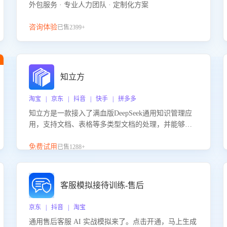
外包服务 · 专业人力团队 · 定制化方案
咨询体验
已售2399+
知立方
淘宝 | 京东 | 抖音 | 快手 | 拼多多
知立方是一款接入了满血版DeepSeek通用知识管理应
用，支持文档、表格等多类型文档的处理，并能够基
于满血版DeepSeek做知识应答。它能够为多种应用场
景提供强大的知识支持，帮助用户高效管理和利用知
免费试用
已售1288+
识资源。通过该产品，用户可以轻松实现文档的上
传、分类、检索，提升知识管理的智能化水平。
客服模拟接待训练-售后
京东 | 抖音 | 淘宝
通用售后客服 AI 实战模拟来了。点击开通，马上生成