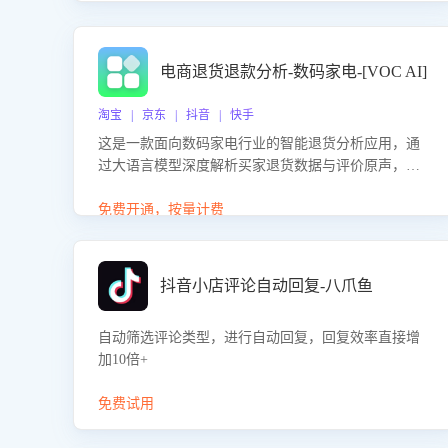
电商退货退款分析-数码家电-[VOC AI]
淘宝 | 京东 | 抖音 | 快手
这是一款面向数码家电行业的智能退货分析应用，通
过大语言模型深度解析买家退货数据与评价原声，精
准识别产品质量、描述不符、物流破损等核心退货原
因，并输出可落地的改进建议，通过挖掘用户痛点驱
免费开通，按量计费
动产品迭代，从根本上降低退货率，进而降低因技术
差异或服务疏漏导致的退款率。
抖音小店评论自动回复-八爪鱼
自动筛选评论类型，进行自动回复，回复效率直接增
加10倍+
免费试用