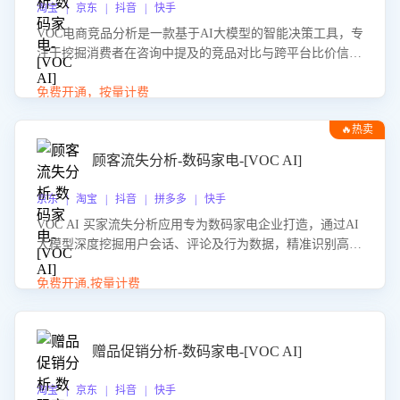
淘宝 | 京东 | 抖音 | 快手
VOC电商竞品分析是一款基于AI大模型的智能决策工具，专
注于挖掘消费者在咨询中提及的竞品对比与跨平台比价信
息。该应用能够精准识别被频繁对比的竞品品牌、咨询量、
商品信息，进行多维度交叉对比，并分析消费者的比价行
免费开通，按量计费
为。通过提供数据驱动的竞品洞察与差异化策略建议，帮助
🔥热卖
企业优化营销话术、突出产品与服务优势，有效提升咨询转
化率，避免陷入单纯价格竞争，实现精准扬长避短。
顾客流失分析-数码家电-[VOC AI]
京东 | 淘宝 | 抖音 | 拼多多 | 快手
VOC AI 买家流失分析应用专为数码家电企业打造，通过AI
大模型深度挖掘用户会话、评论及行为数据，精准识别高流
失风险客户，并定位流失原因：包括产品质量缺陷、售后响
应延迟、竞品价格冲击等。系统自动输出可落地的挽回策
免费开通,按量计费
略，迅速同步到店铺运营团队。
赠品促销分析-数码家电-[VOC AI]
淘宝 | 京东 | 抖音 | 快手