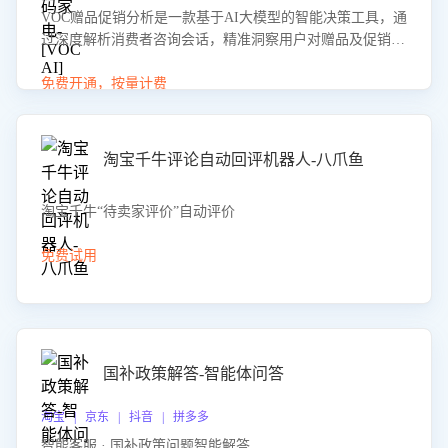
VOC赠品促销分析是一款基于AI大模型的智能决策工具，通
过深度解析消费者咨询会话，精准洞察用户对赠品及促销政
策的真实偏好与需求。该应用可识别高吸引力赠品和热门促
销诉求，帮助企业制定个性化赠品组合策略，优化资源投放
免费开通，按量计费
并淘汰低效赠品，在提升成交转化率的同时有效控制成本，
实现促销效果最大化。
淘宝千牛评论自动回评机器人-八爪鱼
淘宝千牛“待卖家评价”自动评价
免费试用
国补政策解答-智能体问答
淘宝 | 京东 | 抖音 | 拼多多
智能客服 · 国补政策问题智能解答