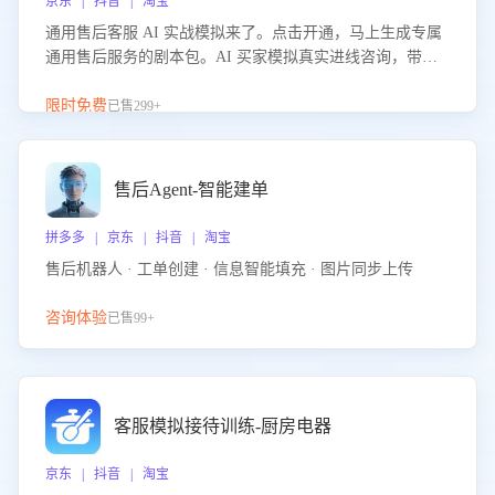
京东 | 抖音 | 淘宝
通用售后客服 AI 实战模拟来了。点击开通，马上生成专属
通用售后服务的剧本包。AI 买家模拟真实进线咨询，带您
的客服团队进行沉浸式训练，快速吃透功能咨询等售后场景
的应对要点，轻松提升服务能力。
限时免费
已售299+
售后Agent-智能建单
拼多多 | 京东 | 抖音 | 淘宝
售后机器人 · 工单创建 · 信息智能填充 · 图片同步上传
咨询体验
已售99+
客服模拟接待训练-厨房电器
京东 | 抖音 | 淘宝