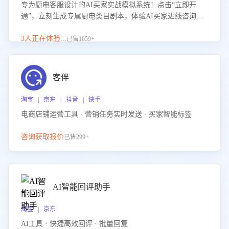
专为厨电客服设计的AI买家实战模拟系统！点击“立即开
通”，立刻生成专属厨电类目剧本，体验AI买家进线咨询真
实场景训练，快速掌握针对家用厨电商品的“功能咨询”等真
实场景应对技巧！
3人正在体验...
已售1659+
客伴
淘宝 | 京东 | 抖音 | 快手
电商店铺运营工具 · 营销任务实时发送 · 买家智能标签
咨询获取报价
已售299+
AI智能回评助手
淘宝 | 京东
AI工具 · 快捷高效回评 · 批量回复