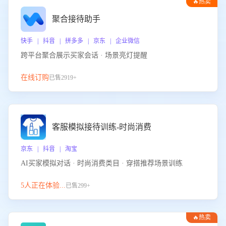
🔥热卖
聚合接待助手
快手 | 抖音 | 拼多多 | 京东 | 企业微信
跨平台聚合展示买家会话 · 场景亮灯提醒
在线订购
已售2919+
客服模拟接待训练-时尚消费
京东 | 抖音 | 淘宝
AI买家模拟对话 · 时尚消费类目 · 穿搭推荐场景训练
5人正在体验...
已售299+
🔥热卖