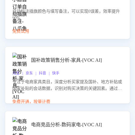
自动标注插旗颜色与填写备注，可以实现0误差，效率提升
90%
免费试用
国补政策销售分析-家具-[VOC AI]
淘宝 | 京东 | 抖音 | 快手
专注于电商家具类目，深度分析买家提及国补、地方补贴或
国家补贴的会话数据，识别对购买决策的关键因素。通过AI
大模型评估客服在政策宣传、回应及互动中的表现，生成优
化策略，助力商家利用国补政策提升GMV。
免费开通，按量计费
电商竞品分析-数码家电-[VOC AI]