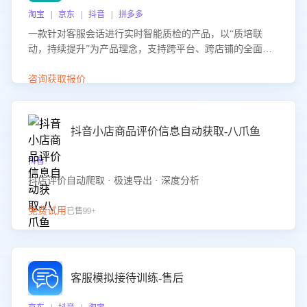
淘宝 | 京东 | 抖音 | 拼多多
一款针对客服会话进行实时智能质检的产品，以“质培联
动，持续提升”为产品理念，支持跨平台、跨店铺的全面、
实时、智能化质检，并根据质检结果形成质培联动，持续提
升客服团队的销服能力。
咨询获取报价
抖音小店商品评价信息自动获取-八爪鱼
抖音
抖店评价自动爬取 · 极速导出 · 深度分析
免费试用
已售99+
客服模拟接待训练-售后