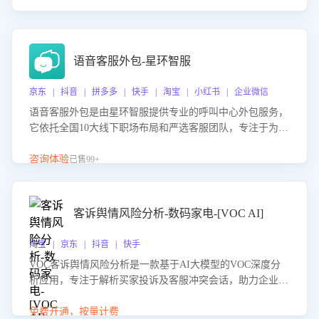
语音客服外包-星环智服
京东 | 抖音 | 拼多多 | 快手 | 淘宝 | 小红书 | 企业微信
语音客服外包是由星环智服提供专业的呼叫中心外包服务，
它依托全国10大线下职场布局和严选客服团队，专注于为企
业提供高效的语音呼叫解决方案。这项服务旨在通过专业的
客服团队和智能工具提升语音客服服务效率和质量，帮助企
咨询体验
已售99+
业实现降本增效。
客诉舆情风险分析-数码家电-[VOC AI]
淘宝 | 京东 | 抖音 | 快手
VOC客诉舆情风险分析是一款基于AI大模型的VOC深度分
析应用，专注于解析买家投诉及客服冲突会话，助力企业精
准防控舆情风险。该产品通过智能定位高风险会话、精准判
别客户情绪、归因争议根源，并客观评估客服应对合理性与
免费开通，按量计费