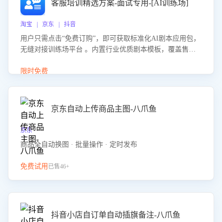
客服培训精选方案-面试专用-[AI训练场]
淘宝 | 京东 | 抖音
用户只需点击“免费订购”，即可获取标准化AI剧本应用包，
无缝对接训练场平台 。内置行业优质剧本模板，覆盖售前
咨询、售后处理等全场景，消除复杂部署流程，节省90%的
初始化时间，助力企业快速启动智能客服训练
限时免费
京东自动上传商品主图-八爪鱼
京东
商品全自动换图 · 批量操作 · 定时发布
免费试用
已售46+
抖音小店自订单自动插旗备注-八爪鱼