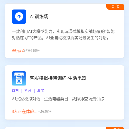
⏰ 限
时试用
AI训练场
一款利用AI大模型能力，实现沉浸式模拟实战场景的“智能
对话练习”的产品，AI全自动模拟真实场景发生的对话，企
业可以帮助员工提升客服接待技巧，持续提升客服团队的销
服能力。
99元起
已售1199+
客服模拟接待训练-生活电器
京东 | 抖音 | 淘宝
AI买家模拟对话 · 生活电器类目 · 故障排查场景训练
8人正在体验...
已售599+