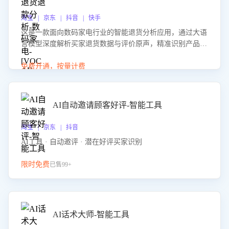
淘宝 | 京东 | 抖音 | 快手
这是一款面向数码家电行业的智能退货分析应用，通过大语
言模型深度解析买家退货数据与评价原声，精准识别产品质
量、描述不符、物流破损等核心退货原因，并输出可落地的
改进建议，通过挖掘用户痛点驱动产品迭代，从根本上降低
免费开通，按量计费
退货率，进而降低因技术差异或服务疏漏导致的退款率。
AI自动邀请顾客好评-智能工具
淘宝 | 京东 | 抖音
AI工具 · 自动邀评 · 潜在好评买家识别
限时免费
已售99+
AI话术大师-智能工具