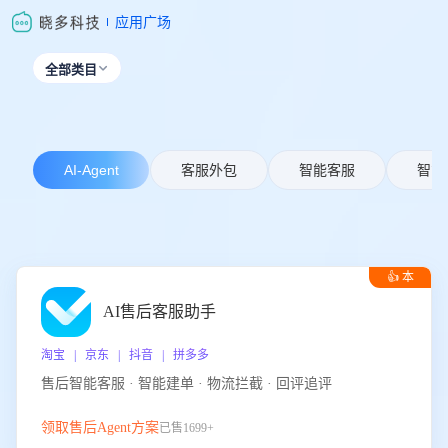
应用广场
全部类目

AI-Agent
客服外包
智能客服
智能
👍 本
周推荐
AI售后客服助手
淘宝 | 京东 | 抖音 | 拼多多
售后智能客服 · 智能建单 · 物流拦截 · 回评追评
领取售后Agent方案
已售1699+