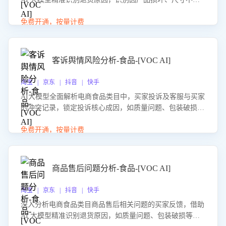
等导致的退货原因，给出全方位优化产品与服务的建议，助
力商家优化产品或服务，实现销售额的显著提升。
免费开通，按量计费
客诉舆情风险分析-食品-[VOC AI]
淘宝 | 京东 | 抖音 | 快手
AI大模型全面解析电商食品类目中，买家投诉及客服与买家
的冲突记录，锁定投诉核心成因，如质量问题、包装破损
等。同时，评估客服处理效果，生成优化策略，助力商家前
置差评防控，提升客户满意度。
免费开通，按量计费
商品售后问题分析-食品-[VOC AI]
淘宝 | 京东 | 抖音 | 快手
深入分析电商食品类目商品售后相关问题的买家反馈，借助
AI 大模型精准识别退货原因，如质量问题、包装破损等，