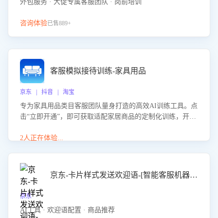
外包服务 · 大促专属客服团队 · 岗前培训
咨询体验
已售889+
客服模拟接待训练-家具用品
京东 | 抖音 | 淘宝
专为家具用品类目客服团队量身打造的高效AI训练工具。点
击“立即开通”，即可获取适配家居商品的定制化训练，开启
模拟真实客户对话的演练。针对性提升客服在家具用品功
能、尺寸参数咨询等高频场景下的专业应对能力。
2人正在体验...
京东-卡片样式发送欢迎语-[智能客服机器人]
京东
AI工具 · 欢迎语配置 · 商品推荐