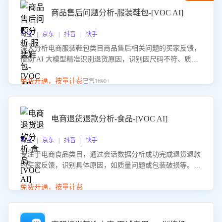
商品售后问题分析-服装鞋包-[VOC AI]
淘宝 | 京东 | 抖音 | 快手
深入分析电商服装鞋包类目商品售后相关问题的买家反馈，
借助 AI 大模型精准识别退货原因，识别因尺码不符、质量
问题等导致的退货原因，给出全方位优化产品与服务的建
议，助力商家优化产品或服务，实现销售额的显著提升。
免费开通，按量计费
已售1690+
电商退货退款分析-食品-[VOC AI]
淘宝 | 京东 | 抖音 | 快手
专注于电商食品类目，通过会话数据分析成功完成退货退款
的买家反馈，识别具体原因，如质量问题或包装破损等。结
合AI大模型，自动评估客服挽回效果，输出优化策略，助力
商家降低退款率，提升售后效率。
免费开通，按量计费