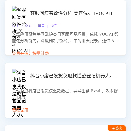
客服回复有效性分析-美容洗护-[VOCAI]
淘宝 | 京东 | 抖音 | 快手
这款应用聚焦美容洗护类目客服回复场景，依托 VOC AI 智
能化分析能力，深度剖析买家会话中的聊天记录。通过 AI
大模型精准定位客服在不同场景的理解与回应难点，评判解
答的有效性与完整性，输出针对性改进策略，助力商家快速
免费开通，按量计费
优化快捷话术，提升客服接待响应率与服务质量。
抖音小店已发货仅退款拦截登记机器人-八爪鱼
自动获取抖店已发货仅退款数据，并导出到 Excel ，效率提
升120%
免费试用
🔥热卖