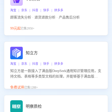
淘宝 | 京东 | 抖音 | 快手 | 拼多多
顾客流失分析 · 退货退款分析 · 产品售后分析
99元起
已售2950+
知立方
淘宝 | 京东 | 抖音 | 快手 | 拼多多
知立方是一款接入了满血版DeepSeek通用知识管理应用，支
持文档、表格等多类型文档的处理，并能够基于满血版
DeepSeek做知识应答。它能够为多种应用场景提供强大的知
识支持，帮助用户高效管理和利用知识资源。通过该产品，
免费试用
已售1288+
用户可以轻松实现文档的上传、分类、检索，提升知识管理
的智能化水平。
明察质检