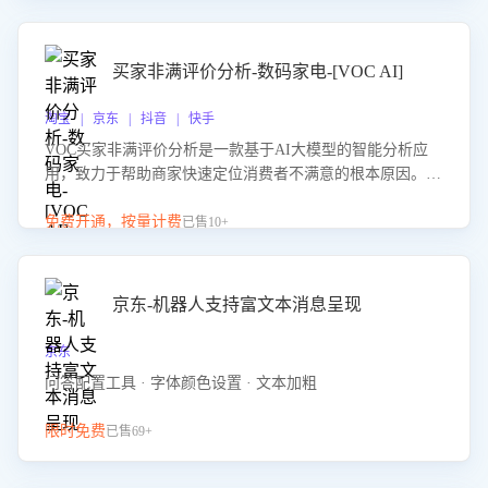
成效。系统可自动生成针对性改进策略，包括沟通话术优
化、流程规范及部门协同建议，从而提升客服团队舆情应对
能力，阻断差评扩散，维护品牌声誉，实现客户满意度的持
买家非满评价分析-数码家电-[VOC AI]
续提升。
淘宝 | 京东 | 抖音 | 快手
VOC买家非满评价分析是一款基于AI大模型的智能分析应
用，致力于帮助商家快速定位消费者不满意的根本原因。该
产品可自动识别非满评价中的关键问题，区别问题是否属于
客服原因或其它部门原因，明确责任归属，提供可落地的改
免费开通，按量计费
已售10+
进建议与策略方向。通过深入挖掘会话内容，商家可针对性
优化服务流程、提升客服质量，并协同相关部门推进体验整
改，有效提升客户满意度和店铺整体服务质量。
京东-机器人支持富文本消息呈现
京东
问答配置工具 · 字体颜色设置 · 文本加粗
限时免费
已售69+