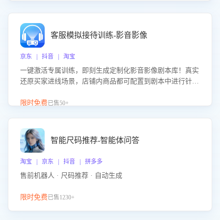
客服模拟接待训练-影音影像
京东 | 抖音 | 淘宝
一键激活专属训练，即刻生成定制化影音影像剧本库！真实
还原买家进线场景，店铺内商品都可配置到剧本中进行针对
性训练，加强商品知识解答能力，提升客服售前转化率。点
击 “立即开通”，快速获取影音影像类目剧本，一键开启客服
限时免费
已售50+
培训。
智能尺码推荐-智能体问答
淘宝 | 京东 | 抖音 | 拼多多
售前机器人 · 尺码推荐 · 自动生成
限时免费
已售1230+