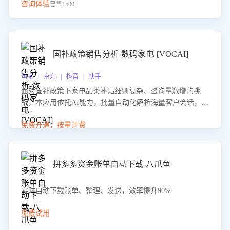
咨询体验
已售1500+
国补政策销售分析-数码家电-[VOCAI]
淘宝 | 京东 | 抖音 | 快手
面对国补政策下家电品类补贴细则复杂、咨询量激增的挑
战，本应用依托AI能力，批量自动化解析海量客户会话，精
准识别消费者对能以旧换新、补贴额度等政策的关注焦点与
购买意向，深度洞察决策动因。同时全面评估客服团队政策
免费开通，按量计费
解读准确性与响应效率，定位服务薄弱环节，为企业提供数
据驱动的策略优化建议与培训支持，助力提升政策响应速
度、客服转化能力及销售业绩。
拼多多资金账单自动下载-八爪鱼
实时自动下载账单、整理、发送，效率提升90%
免费试用