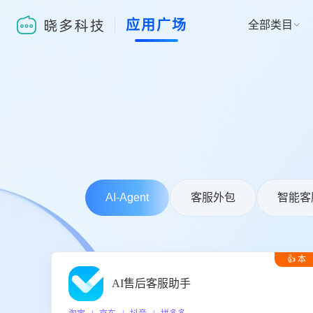
应用广场
全部类目

AI-Agent
客服外包
智能客
👍 本
周推荐
AI售后客服助手