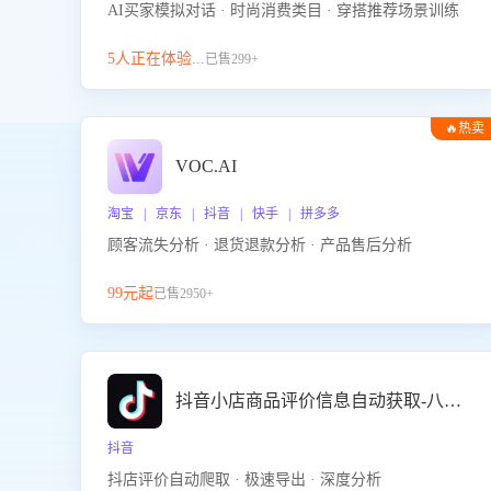
AI买家模拟对话 · 时尚消费类目 · 穿搭推荐场景训练
5人正在体验...
已售299+
🔥热卖
VOC.AI
淘宝 | 京东 | 抖音 | 快手 | 拼多多
顾客流失分析 · 退货退款分析 · 产品售后分析
99元起
已售2950+
抖音小店商品评价信息自动获取-八爪鱼
抖音
抖店评价自动爬取 · 极速导出 · 深度分析