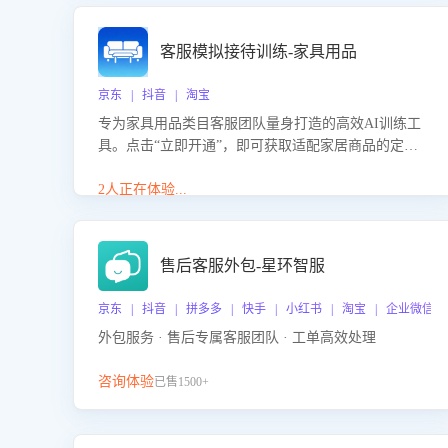
客服模拟接待训练-家具用品
京东 | 抖音 | 淘宝
专为家具用品类目客服团队量身打造的高效AI训练工
具。点击“立即开通”，即可获取适配家居商品的定制
化训练，开启模拟真实客户对话的演练。针对性提升
客服在家具用品功能、尺寸参数咨询等高频场景下的
2人正在体验...
专业应对能力。
售后客服外包-星环智服
京东 | 抖音 | 拼多多 | 快手 | 小红书 | 淘宝 | 企业微信
外包服务 · 售后专属客服团队 · 工单高效处理
咨询体验
已售1500+