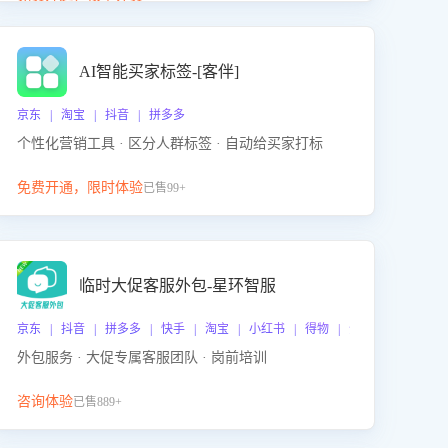
动产品迭代，从根本上降低退货率，进而降低因技术
差异或服务疏漏导致的退款率。
AI智能买家标签-[客伴]
京东 | 淘宝 | 抖音 | 拼多多
个性化营销工具 · 区分人群标签 · 自动给买家打标
免费开通，限时体验
已售99+
临时大促客服外包-星环智服
京东 | 抖音 | 拼多多 | 快手 | 淘宝 | 小红书 | 得物 | 企业微信
外包服务 · 大促专属客服团队 · 岗前培训
咨询体验
已售889+