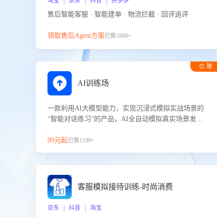
淘宝 | 京东 | 抖音 | 拼多多
售后智能客服 · 智能建单 · 物流拦截 · 回评追评
领取售后Agent方案
已售1699+
⏰ 限
时试用
AI训练场
一款利用AI大模型能力，实现沉浸式模拟实战场景的
“智能对话练习”的产品，AI全自动模拟真实场景发生
的对话，企业可以帮助员工提升客服接待技巧，持续
提升客服团队的销服能力。
99元起
已售1199+
客服模拟接待训练-时尚消费
京东 | 抖音 | 淘宝