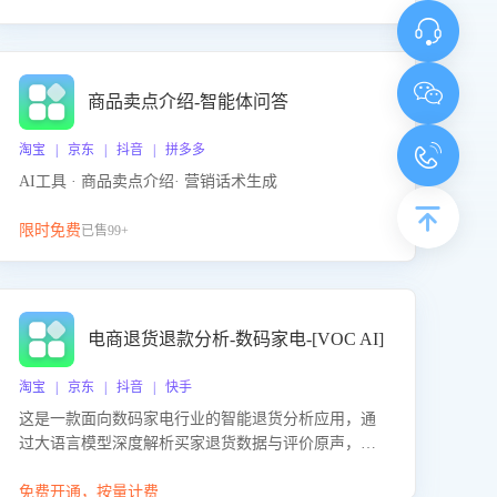
商品卖点介绍-智能体问答
淘宝 | 京东 | 抖音 | 拼多多
AI工具 · 商品卖点介绍· 营销话术生成
限时免费
已售99+
电商退货退款分析-数码家电-[VOC AI]
淘宝 | 京东 | 抖音 | 快手
这是一款面向数码家电行业的智能退货分析应用，通
过大语言模型深度解析买家退货数据与评价原声，精
准识别产品质量、描述不符、物流破损等核心退货原
因，并输出可落地的改进建议，通过挖掘用户痛点驱
免费开通，按量计费