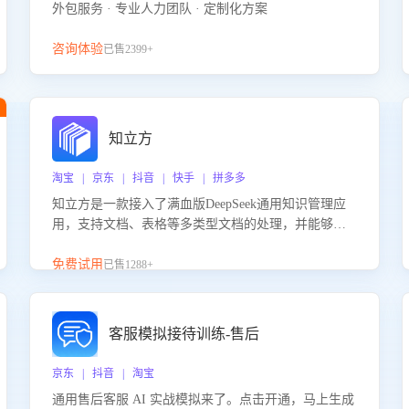
外包服务 · 专业人力团队 · 定制化方案
咨询体验
已售2399+
知立方
淘宝 | 京东 | 抖音 | 快手 | 拼多多
知立方是一款接入了满血版DeepSeek通用知识管理应
用，支持文档、表格等多类型文档的处理，并能够基
于满血版DeepSeek做知识应答。它能够为多种应用场
景提供强大的知识支持，帮助用户高效管理和利用知
免费试用
已售1288+
识资源。通过该产品，用户可以轻松实现文档的上
传、分类、检索，提升知识管理的智能化水平。
客服模拟接待训练-售后
京东 | 抖音 | 淘宝
通用售后客服 AI 实战模拟来了。点击开通，马上生成