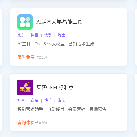
AI话术大师-智能工具
京东 | 抖音 | 快手 | 淘宝
AI工具 · DeepSeek大模型 · 营销话术生成
限时免费
已售28+
集客CRM-标准版
抖音 | 京东 | 快手 | 淘宝
智能营销助手 · 自动催付 · 会员营销 · 直播预告
咨询体验
已售99+