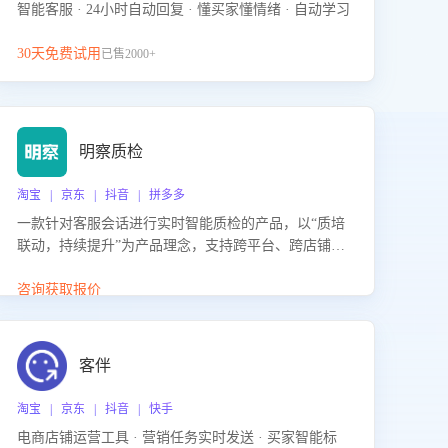
智能客服 · 24小时自动回复 · 懂买家懂情绪 · 自动学习
30天免费试用
已售2000+
明察质检
淘宝 | 京东 | 抖音 | 拼多多
一款针对客服会话进行实时智能质检的产品，以“质培
联动，持续提升”为产品理念，支持跨平台、跨店铺的
全面、实时、智能化质检，并根据质检结果形成质培
联动，持续提升客服团队的销服能力。
咨询获取报价
客伴
淘宝 | 京东 | 抖音 | 快手
电商店铺运营工具 · 营销任务实时发送 · 买家智能标