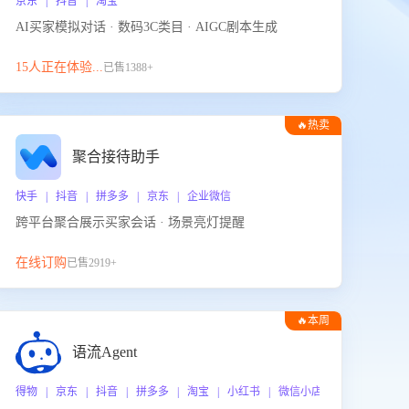
京东 | 抖音 | 淘宝
AI买家模拟对话 · 数码3C类目 · AIGC剧本生成
15人正在体验...
已售1388+
🔥热卖
聚合接待助手
快手 | 抖音 | 拼多多 | 京东 | 企业微信
跨平台聚合展示买家会话 · 场景亮灯提醒
在线订购
已售2919+
🔥本周
热门
语流Agent
 企业微信
得物 | 京东 | 抖音 | 拼多多 | 淘宝 | 小红书 | 微信小店 | 快手 | 唯品