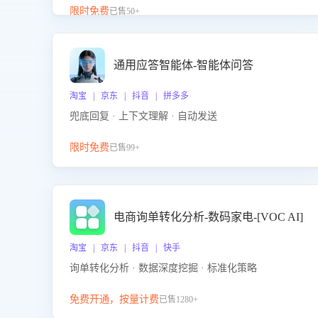
升客服售前转化率。点击 “立即开通”，快速获取影音
限时免费
已售50+
影像类目剧本，一键开启客服培训。
通用应答智能体-智能体问答
淘宝 | 京东 | 抖音 | 拼多多
兜底回复 · 上下文理解 · 自动发送
限时免费
已售99+
电商询单转化分析-数码家电-[VOC AI]
淘宝 | 京东 | 抖音 | 快手
询单转化分析 · 数据深度挖掘 · 标准化策略
免费开通，按量计费
已售1280+