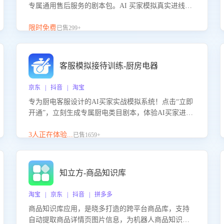
专属通用售后服务的剧本包。AI 买家模拟真实进线咨
询，带您的客服团队进行沉浸式训练，快速吃透功能
咨询等售后场景的应对要点，轻松提升服务能力。
限时免费
已售299+
客服模拟接待训练-厨房电器
京东 | 抖音 | 淘宝
专为厨电客服设计的AI买家实战模拟系统！点击“立即
开通”，立刻生成专属厨电类目剧本，体验AI买家进线
咨询真实场景训练，快速掌握针对家用厨电商品的“功
能咨询”等真实场景应对技巧！
3人正在体验...
已售1659+
知立方-商品知识库
淘宝 | 京东 | 抖音 | 拼多多
商品知识库应用，是晓多打造的跨平台商品库，支持
自动提取商品详情页图片信息，为机器人商品知识问