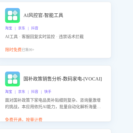
AI风控官-智能工具
淘宝 | 京东 | 抖音
AI工具 · 客服回复实时监控 · 违禁话术拦截
限时免费
已售99+
国补政策销售分析-数码家电-[VOCAI]
淘宝 | 京东 | 抖音 | 快手
面对国补政策下家电品类补贴细则复杂、咨询量激增
的挑战，本应用依托AI能力，批量自动化解析海量客
户会话，精准识别消费者对能以旧换新、补贴额度等
政策的关注焦点与购买意向，深度洞察决策动因。同
免费开通，按量计费
时全面评估客服团队政策解读准确性与响应效率，定
位服务薄弱环节，为企业提供数据驱动的策略优化建