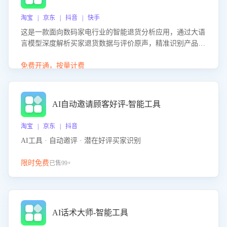
淘宝 | 京东 | 抖音 | 快手
这是一款面向数码家电行业的智能退货分析应用，通过大语
言模型深度解析买家退货数据与评价原声，精准识别产品质
量、描述不符、物流破损等核心退货原因，并输出可落地的
改进建议，通过挖掘用户痛点驱动产品迭代，从根本上降低
免费开通，按量计费
退货率，进而降低因技术差异或服务疏漏导致的退款率。
AI自动邀请顾客好评-智能工具
淘宝 | 京东 | 抖音
AI工具 · 自动邀评 · 潜在好评买家识别
限时免费
已售99+
AI话术大师-智能工具