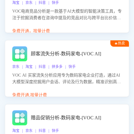
淘宝 | 京东 | 抖音 | 快手
VOC电商竞品分析是一款基于AI大模型的智能决策工具，专
注于挖掘消费者在咨询中提及的竞品对比与跨平台比价信
息。该应用能够精准识别被频繁对比的竞品品牌、咨询量、
商品信息，进行多维度交叉对比，并分析消费者的比价行
免费开通，按量计费
为。通过提供数据驱动的竞品洞察与差异化策略建议，帮助
🔥热卖
企业优化营销话术、突出产品与服务优势，有效提升咨询转
化率，避免陷入单纯价格竞争，实现精准扬长避短。
顾客流失分析-数码家电-[VOC AI]
京东 | 淘宝 | 抖音 | 拼多多 | 快手
VOC AI 买家流失分析应用专为数码家电企业打造，通过AI
大模型深度挖掘用户会话、评论及行为数据，精准识别高流
失风险客户，并定位流失原因：包括产品质量缺陷、售后响
应延迟、竞品价格冲击等。系统自动输出可落地的挽回策
免费开通,按量计费
略，迅速同步到店铺运营团队。
赠品促销分析-数码家电-[VOC AI]
淘宝 | 京东 | 抖音 | 快手