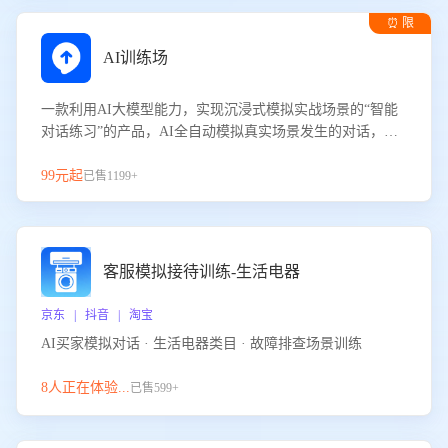
⏰ 限
时试用
AI训练场
一款利用AI大模型能力，实现沉浸式模拟实战场景的“智能
对话练习”的产品，AI全自动模拟真实场景发生的对话，企
业可以帮助员工提升客服接待技巧，持续提升客服团队的销
服能力。
99元起
已售1199+
客服模拟接待训练-生活电器
京东 | 抖音 | 淘宝
AI买家模拟对话 · 生活电器类目 · 故障排查场景训练
8人正在体验...
已售599+