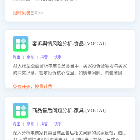
限时免费
已售99+
客诉舆情风险分析-食品-[VOC AI]
淘宝 | 京东 | 抖音 | 快手
AI大模型全面解析电商食品类目中，买家投诉及客服与买家
的冲突记录，锁定投诉核心成因，如质量问题、包装破损
等。同时，评估客服处理效果，生成优化策略，助力商家前
置差评防控，提升客户满意度。
免费开通，按量计费
商品售后问题分析-家具-[VOC AI]
淘宝 | 京东 | 抖音 | 快手
深入分析电商家具类目商品售后相关问题的买家反馈，借助
AI 大模型精准识别退货原因，识别因产品损坏、尺寸不符