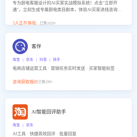
专为厨电客服设计的AI买家实战模拟系统！点击“立即开
通”，立刻生成专属厨电类目剧本，体验AI买家进线咨询真
实场景训练，快速掌握针对家用厨电商品的“功能咨询”等真
实场景应对技巧！
3人正在体验...
已售1659+
客伴
淘宝 | 京东 | 抖音 | 快手
电商店铺运营工具 · 营销任务实时发送 · 买家智能标签
咨询获取报价
已售299+
AI智能回评助手
淘宝 | 京东
AI工具 · 快捷高效回评 · 批量回复