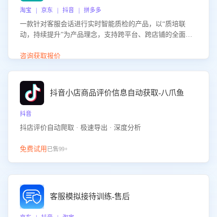
淘宝 | 京东 | 抖音 | 拼多多
一款针对客服会话进行实时智能质检的产品，以“质培联
动，持续提升”为产品理念，支持跨平台、跨店铺的全面、
实时、智能化质检，并根据质检结果形成质培联动，持续提
升客服团队的销服能力。
咨询获取报价
抖音小店商品评价信息自动获取-八爪鱼
抖音
抖店评价自动爬取 · 极速导出 · 深度分析
免费试用
已售99+
客服模拟接待训练-售后