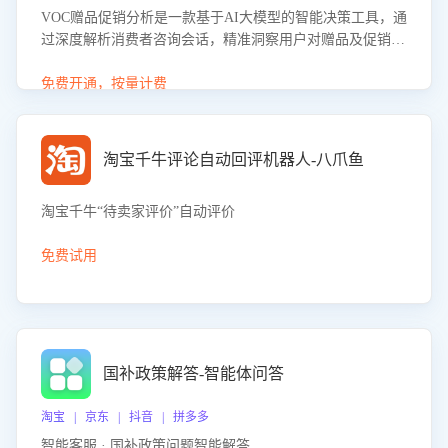
VOC赠品促销分析是一款基于AI大模型的智能决策工具，通
过深度解析消费者咨询会话，精准洞察用户对赠品及促销政
策的真实偏好与需求。该应用可识别高吸引力赠品和热门促
销诉求，帮助企业制定个性化赠品组合策略，优化资源投放
免费开通，按量计费
并淘汰低效赠品，在提升成交转化率的同时有效控制成本，
实现促销效果最大化。
淘宝千牛评论自动回评机器人-八爪鱼
淘宝千牛“待卖家评价”自动评价
免费试用
国补政策解答-智能体问答
淘宝 | 京东 | 抖音 | 拼多多
智能客服 · 国补政策问题智能解答