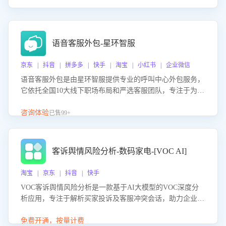
语音客服外包-星环智服
京东 | 抖音 | 拼多多 | 快手 | 淘宝 | 小红书 | 企业微信
语音客服外包是由星环智服提供专业的呼叫中心外包服务，
它依托全国10大线下职场布局和严选客服团队，专注于为企
业提供高效的语音呼叫解决方案。这项服务旨在通过专业的
客服团队和智能工具提升语音客服服务效率和质量，帮助企
咨询体验
已售99+
业实现降本增效。
客诉舆情风险分析-数码家电-[VOC AI]
淘宝 | 京东 | 抖音 | 快手
VOC客诉舆情风险分析是一款基于AI大模型的VOC深度分
析应用，专注于解析买家投诉及客服冲突会话，助力企业精
准防控舆情风险。该产品通过智能定位高风险会话、精准判
别客户情绪、归因争议根源，并客观评估客服应对合理性与
免费开通，按量计费