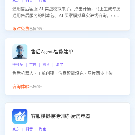
京东 | 抖音 | 淘宝
通用售后客服 AI 实战模拟来了。点击开通，马上生成专属
通用售后服务的剧本包。AI 买家模拟真实进线咨询，带您
的客服团队进行沉浸式训练，快速吃透功能咨询等售后场景
的应对要点，轻松提升服务能力。
限时免费
已售299+
售后Agent-智能建单
拼多多 | 京东 | 抖音 | 淘宝
售后机器人 · 工单创建 · 信息智能填充 · 图片同步上传
咨询体验
已售99+
客服模拟接待训练-厨房电器
京东 | 抖音 | 淘宝