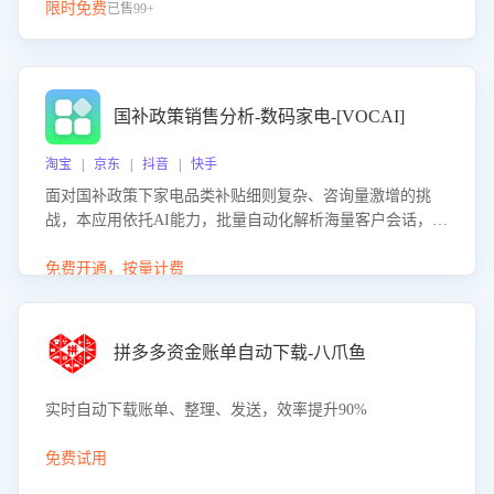
限时免费
已售99+
国补政策销售分析-数码家电-[VOCAI]
淘宝 | 京东 | 抖音 | 快手
面对国补政策下家电品类补贴细则复杂、咨询量激增的挑
战，本应用依托AI能力，批量自动化解析海量客户会话，精
准识别消费者对能以旧换新、补贴额度等政策的关注焦点与
购买意向，深度洞察决策动因。同时全面评估客服团队政策
免费开通，按量计费
解读准确性与响应效率，定位服务薄弱环节，为企业提供数
据驱动的策略优化建议与培训支持，助力提升政策响应速
度、客服转化能力及销售业绩。
拼多多资金账单自动下载-八爪鱼
实时自动下载账单、整理、发送，效率提升90%
免费试用