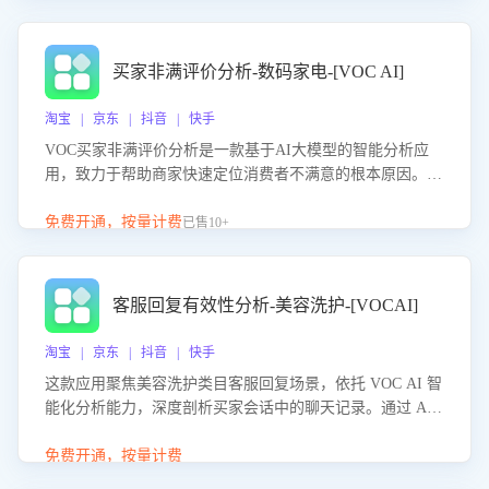
成效。系统可自动生成针对性改进策略，包括沟通话术优
化、流程规范及部门协同建议，从而提升客服团队舆情应对
能力，阻断差评扩散，维护品牌声誉，实现客户满意度的持
买家非满评价分析-数码家电-[VOC AI]
续提升。
淘宝 | 京东 | 抖音 | 快手
VOC买家非满评价分析是一款基于AI大模型的智能分析应
用，致力于帮助商家快速定位消费者不满意的根本原因。该
产品可自动识别非满评价中的关键问题，区别问题是否属于
客服原因或其它部门原因，明确责任归属，提供可落地的改
免费开通，按量计费
已售10+
进建议与策略方向。通过深入挖掘会话内容，商家可针对性
优化服务流程、提升客服质量，并协同相关部门推进体验整
改，有效提升客户满意度和店铺整体服务质量。
客服回复有效性分析-美容洗护-[VOCAI]
淘宝 | 京东 | 抖音 | 快手
这款应用聚焦美容洗护类目客服回复场景，依托 VOC AI 智
能化分析能力，深度剖析买家会话中的聊天记录。通过 AI
大模型精准定位客服在不同场景的理解与回应难点，评判解
答的有效性与完整性，输出针对性改进策略，助力商家快速
免费开通，按量计费
优化快捷话术，提升客服接待响应率与服务质量。