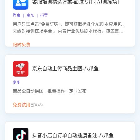
客服培训精选方案-面试专用-[AI训练场]
淘宝 | 京东 | 抖音
用户只需点击“免费订购”，即可获取标准化AI剧本应用包，
无缝对接训练场平台 。内置行业优质剧本模板，覆盖售前
咨询、售后处理等全场景，消除复杂部署流程，节省90%的
初始化时间，助力企业快速启动智能客服训练
限时免费
京东自动上传商品主图-八爪鱼
京东
商品全自动换图 · 批量操作 · 定时发布
免费试用
已售46+
抖音小店自订单自动插旗备注-八爪鱼