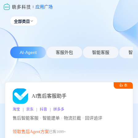
应用广场
全部类目

AI-Agent
客服外包
智能客服
智能
👍 本
周推荐
AI售后客服助手
淘宝 | 京东 | 抖音 | 拼多多
售后智能客服 · 智能建单 · 物流拦截 · 回评追评
领取售后Agent方案
已售1699+