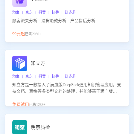
淘宝 | 京东 | 抖音 | 快手 | 拼多多
顾客流失分析 · 退货退款分析 · 产品售后分析
99元起
已售2950+
知立方
淘宝 | 京东 | 抖音 | 快手 | 拼多多
知立方是一款接入了满血版DeepSeek通用知识管理应用，支
持文档、表格等多类型文档的处理，并能够基于满血版
DeepSeek做知识应答。它能够为多种应用场景提供强大的知
识支持，帮助用户高效管理和利用知识资源。通过该产品，
免费试用
已售1288+
用户可以轻松实现文档的上传、分类、检索，提升知识管理
的智能化水平。
明察质检