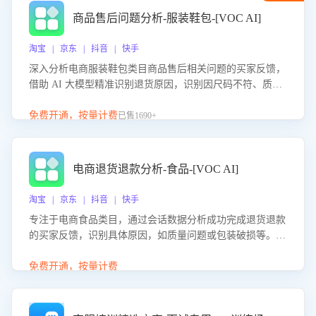
商品售后问题分析-服装鞋包-[VOC AI]
淘宝 | 京东 | 抖音 | 快手
深入分析电商服装鞋包类目商品售后相关问题的买家反馈，
借助 AI 大模型精准识别退货原因，识别因尺码不符、质量
问题等导致的退货原因，给出全方位优化产品与服务的建
议，助力商家优化产品或服务，实现销售额的显著提升。
免费开通，按量计费
已售1690+
电商退货退款分析-食品-[VOC AI]
淘宝 | 京东 | 抖音 | 快手
专注于电商食品类目，通过会话数据分析成功完成退货退款
的买家反馈，识别具体原因，如质量问题或包装破损等。结
合AI大模型，自动评估客服挽回效果，输出优化策略，助力
商家降低退款率，提升售后效率。
免费开通，按量计费