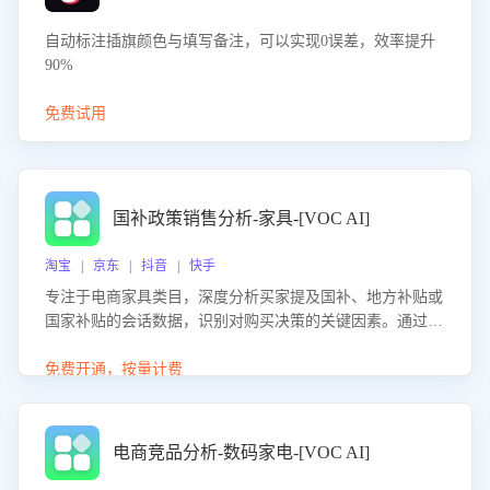
自动标注插旗颜色与填写备注，可以实现0误差，效率提升
90%
免费试用
国补政策销售分析-家具-[VOC AI]
淘宝 | 京东 | 抖音 | 快手
专注于电商家具类目，深度分析买家提及国补、地方补贴或
国家补贴的会话数据，识别对购买决策的关键因素。通过AI
大模型评估客服在政策宣传、回应及互动中的表现，生成优
化策略，助力商家利用国补政策提升GMV。
免费开通，按量计费
电商竞品分析-数码家电-[VOC AI]