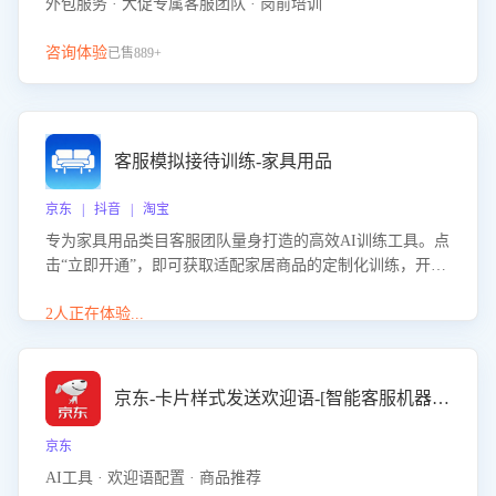
外包服务 · 大促专属客服团队 · 岗前培训
咨询体验
已售889+
客服模拟接待训练-家具用品
京东 | 抖音 | 淘宝
专为家具用品类目客服团队量身打造的高效AI训练工具。点
击“立即开通”，即可获取适配家居商品的定制化训练，开启
模拟真实客户对话的演练。针对性提升客服在家具用品功
能、尺寸参数咨询等高频场景下的专业应对能力。
2人正在体验...
京东-卡片样式发送欢迎语-[智能客服机器人]
京东
AI工具 · 欢迎语配置 · 商品推荐