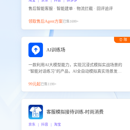
淘宝 | 京东 | 抖音 | 拼多多
售后智能客服 · 智能建单 · 物流拦截 · 回评追评
领取售后Agent方案
已售1699+
⏰ 限
时试用
AI训练场
一款利用AI大模型能力，实现沉浸式模拟实战场景的
“智能对话练习”的产品，AI全自动模拟真实场景发生
的对话，企业可以帮助员工提升客服接待技巧，持续
提升客服团队的销服能力。
99元起
已售1199+
客服模拟接待训练-时尚消费
京东 | 抖音 | 淘宝