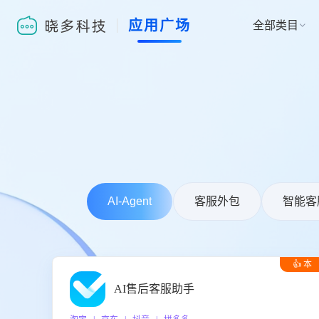
应用广场
全部类目

AI-Agent
客服外包
智能客
👍 本
周推荐
AI售后客服助手