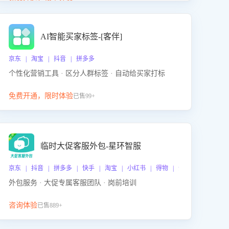
动产品迭代，从根本上降低退货率，进而降低因技术
差异或服务疏漏导致的退款率。
AI智能买家标签-[客伴]
京东 | 淘宝 | 抖音 | 拼多多
个性化营销工具 · 区分人群标签 · 自动给买家打标
免费开通，限时体验
已售99+
临时大促客服外包-星环智服
京东 | 抖音 | 拼多多 | 快手 | 淘宝 | 小红书 | 得物 | 企业微信
外包服务 · 大促专属客服团队 · 岗前培训
咨询体验
已售889+