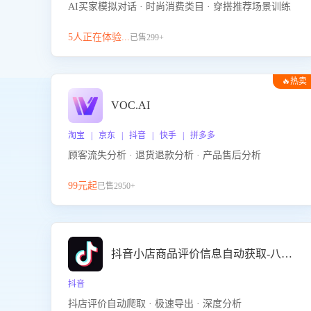
AI买家模拟对话 · 时尚消费类目 · 穿搭推荐场景训练
5人正在体验...
已售299+
🔥热卖
VOC.AI
淘宝 | 京东 | 抖音 | 快手 | 拼多多
顾客流失分析 · 退货退款分析 · 产品售后分析
99元起
已售2950+
抖音小店商品评价信息自动获取-八爪鱼
抖音
抖店评价自动爬取 · 极速导出 · 深度分析