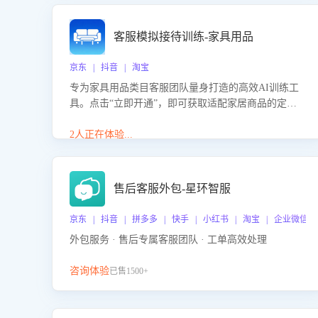
客服模拟接待训练-家具用品
京东 | 抖音 | 淘宝
专为家具用品类目客服团队量身打造的高效AI训练工
具。点击“立即开通”，即可获取适配家居商品的定制
化训练，开启模拟真实客户对话的演练。针对性提升
客服在家具用品功能、尺寸参数咨询等高频场景下的
2人正在体验...
专业应对能力。
售后客服外包-星环智服
京东 | 抖音 | 拼多多 | 快手 | 小红书 | 淘宝 | 企业微信
外包服务 · 售后专属客服团队 · 工单高效处理
咨询体验
已售1500+