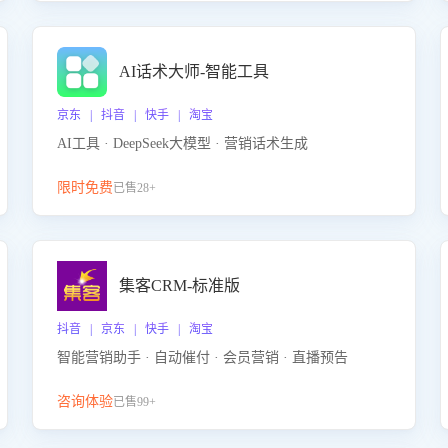
AI话术大师-智能工具
京东 | 抖音 | 快手 | 淘宝
AI工具 · DeepSeek大模型 · 营销话术生成
限时免费
已售28+
集客CRM-标准版
抖音 | 京东 | 快手 | 淘宝
智能营销助手 · 自动催付 · 会员营销 · 直播预告
咨询体验
已售99+