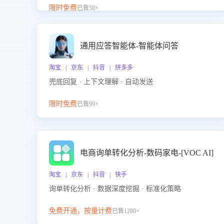
升客服售前转化率。点击 “立即开通”，快速获取影音
限时免费
已售50+
影像类目剧本，一键开启客服培训。
通用应答智能体-智能体问答
淘宝 | 京东 | 抖音 | 拼多多
兜底回复 · 上下文理解 · 自动发送
限时免费
已售99+
电商询单转化分析-数码家电-[VOC AI]
淘宝 | 京东 | 抖音 | 快手
询单转化分析 · 数据深度挖掘 · 标准化策略
免费开通，按量计费
已售1280+