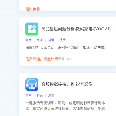
答、商品卖点介绍等智能体提供完整、全面、准确的
商品知识。
限时免费
商品售后问题分析-数码家电-[VOC AI]
淘宝 | 京东 | 抖音 | 快手
深度分析买家会话 · 识别售后痛点 · 报表自动生成
免费开通，按量计费
已售1660+
客服模拟接待训练-影音影像
京东 | 抖音 | 淘宝
一键激活专属训练，即刻生成定制化影音影像剧本
库！真实还原买家进线场景，店铺内商品都可配置到
剧本中进行针对性训练，加强商品知识解答能力，提