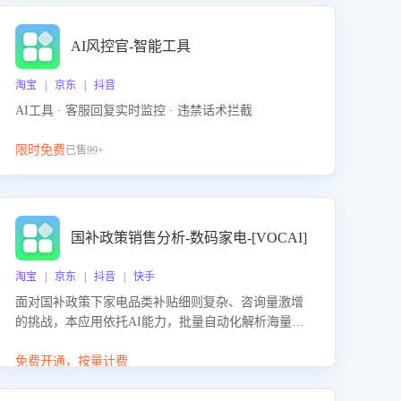
AI风控官-智能工具
淘宝 | 京东 | 抖音
AI工具 · 客服回复实时监控 · 违禁话术拦截
限时免费
已售99+
国补政策销售分析-数码家电-[VOCAI]
淘宝 | 京东 | 抖音 | 快手
面对国补政策下家电品类补贴细则复杂、咨询量激增
的挑战，本应用依托AI能力，批量自动化解析海量客
户会话，精准识别消费者对能以旧换新、补贴额度等
政策的关注焦点与购买意向，深度洞察决策动因。同
免费开通，按量计费
时全面评估客服团队政策解读准确性与响应效率，定
位服务薄弱环节，为企业提供数据驱动的策略优化建