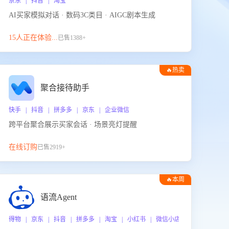
京东 | 抖音 | 淘宝
AI买家模拟对话 · 数码3C类目 · AIGC剧本生成
15人正在体验...
已售1388+
🔥热卖
聚合接待助手
快手 | 抖音 | 拼多多 | 京东 | 企业微信
跨平台聚合展示买家会话 · 场景亮灯提醒
在线订购
已售2919+
🔥本周
热门
语流Agent
 企业微信
得物 | 京东 | 抖音 | 拼多多 | 淘宝 | 小红书 | 微信小店 | 快手 | 唯品