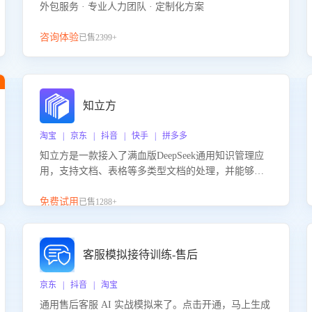
外包服务 · 专业人力团队 · 定制化方案
咨询体验
已售2399+
知立方
淘宝 | 京东 | 抖音 | 快手 | 拼多多
知立方是一款接入了满血版DeepSeek通用知识管理应
用，支持文档、表格等多类型文档的处理，并能够基
于满血版DeepSeek做知识应答。它能够为多种应用场
景提供强大的知识支持，帮助用户高效管理和利用知
免费试用
已售1288+
识资源。通过该产品，用户可以轻松实现文档的上
传、分类、检索，提升知识管理的智能化水平。
客服模拟接待训练-售后
京东 | 抖音 | 淘宝
通用售后客服 AI 实战模拟来了。点击开通，马上生成