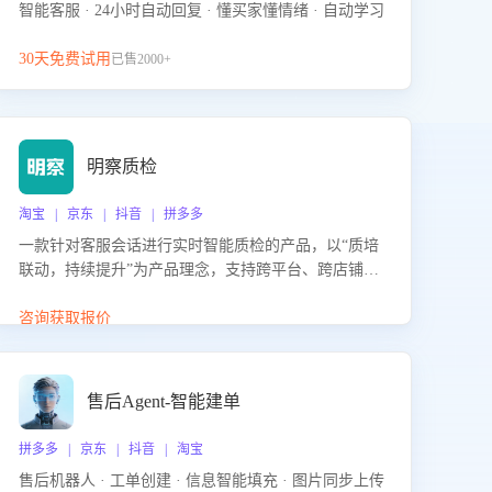
智能客服 · 24小时自动回复 · 懂买家懂情绪 · 自动学习
30天免费试用
已售2000+
明察质检
淘宝 | 京东 | 抖音 | 拼多多
一款针对客服会话进行实时智能质检的产品，以“质培
联动，持续提升”为产品理念，支持跨平台、跨店铺的
全面、实时、智能化质检，并根据质检结果形成质培
联动，持续提升客服团队的销服能力。
咨询获取报价
售后Agent-智能建单
拼多多 | 京东 | 抖音 | 淘宝
售后机器人 · 工单创建 · 信息智能填充 · 图片同步上传