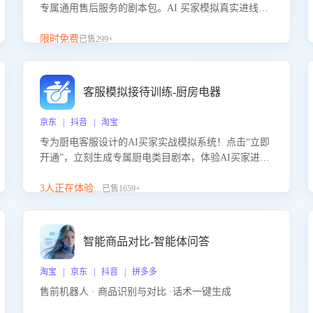
专属通用售后服务的剧本包。AI 买家模拟真实进线咨
询，带您的客服团队进行沉浸式训练，快速吃透功能
咨询等售后场景的应对要点，轻松提升服务能力。
限时免费
已售299+
客服模拟接待训练-厨房电器
京东 | 抖音 | 淘宝
专为厨电客服设计的AI买家实战模拟系统！点击“立即
开通”，立刻生成专属厨电类目剧本，体验AI买家进线
咨询真实场景训练，快速掌握针对家用厨电商品的“功
能咨询”等真实场景应对技巧！
3人正在体验...
已售1659+
智能商品对比-智能体问答
淘宝 | 京东 | 抖音 | 拼多多
售前机器人 · 商品识别与对比 ·话术一键生成