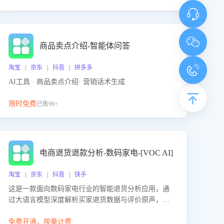
商品卖点介绍-智能体问答
淘宝 | 京东 | 抖音 | 拼多多
AI工具 · 商品卖点介绍· 营销话术生成
限时免费
已售99+
电商退货退款分析-数码家电-[VOC AI]
淘宝 | 京东 | 抖音 | 快手
这是一款面向数码家电行业的智能退货分析应用，通
过大语言模型深度解析买家退货数据与评价原声，精
准识别产品质量、描述不符、物流破损等核心退货原
因，并输出可落地的改进建议，通过挖掘用户痛点驱
免费开通，按量计费