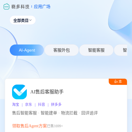
应用广场
全部类目

AI-Agent
客服外包
智能客服
智能
👍 本
周推荐
AI售后客服助手
淘宝 | 京东 | 抖音 | 拼多多
售后智能客服 · 智能建单 · 物流拦截 · 回评追评
领取售后Agent方案
已售1699+