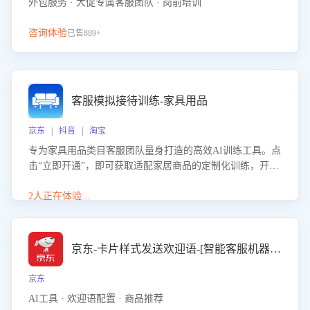
外包服务 · 大促专属客服团队 · 岗前培训
咨询体验
已售889+
客服模拟接待训练-家具用品
京东 | 抖音 | 淘宝
专为家具用品类目客服团队量身打造的高效AI训练工具。点
击“立即开通”，即可获取适配家居商品的定制化训练，开启
模拟真实客户对话的演练。针对性提升客服在家具用品功
能、尺寸参数咨询等高频场景下的专业应对能力。
2人正在体验...
京东-卡片样式发送欢迎语-[智能客服机器人]
京东
AI工具 · 欢迎语配置 · 商品推荐