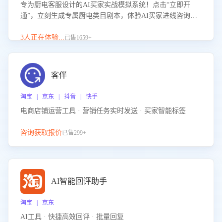
专为厨电客服设计的AI买家实战模拟系统！点击“立即开
通”，立刻生成专属厨电类目剧本，体验AI买家进线咨询真
实场景训练，快速掌握针对家用厨电商品的“功能咨询”等真
实场景应对技巧！
3人正在体验...
已售1659+
客伴
淘宝 | 京东 | 抖音 | 快手
电商店铺运营工具 · 营销任务实时发送 · 买家智能标签
咨询获取报价
已售299+
AI智能回评助手
淘宝 | 京东
AI工具 · 快捷高效回评 · 批量回复