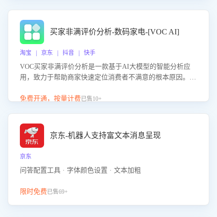
成效。系统可自动生成针对性改进策略，包括沟通话术优
化、流程规范及部门协同建议，从而提升客服团队舆情应对
能力，阻断差评扩散，维护品牌声誉，实现客户满意度的持
买家非满评价分析-数码家电-[VOC AI]
续提升。
淘宝 | 京东 | 抖音 | 快手
VOC买家非满评价分析是一款基于AI大模型的智能分析应
用，致力于帮助商家快速定位消费者不满意的根本原因。该
产品可自动识别非满评价中的关键问题，区别问题是否属于
客服原因或其它部门原因，明确责任归属，提供可落地的改
免费开通，按量计费
已售10+
进建议与策略方向。通过深入挖掘会话内容，商家可针对性
优化服务流程、提升客服质量，并协同相关部门推进体验整
改，有效提升客户满意度和店铺整体服务质量。
京东-机器人支持富文本消息呈现
京东
问答配置工具 · 字体颜色设置 · 文本加粗
限时免费
已售69+