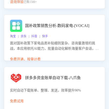
咨询体验
已售1500+
国补政策销售分析-数码家电-[VOCAI]
淘宝 | 京东 | 抖音 | 快手
面对国补政策下家电品类补贴细则复杂、咨询量激增的挑
战，本应用依托AI能力，批量自动化解析海量客户会话，精
准识别消费者对能以旧换新、补贴额度等政策的关注焦点与
购买意向，深度洞察决策动因。同时全面评估客服团队政策
免费开通，按量计费
解读准确性与响应效率，定位服务薄弱环节，为企业提供数
据驱动的策略优化建议与培训支持，助力提升政策响应速
度、客服转化能力及销售业绩。
拼多多资金账单自动下载-八爪鱼
实时自动下载账单、整理、发送，效率提升90%
免费试用