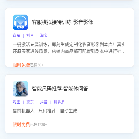
客服模拟接待训练-影音影像
京东 | 抖音 | 淘宝
一键激活专属训练，即刻生成定制化影音影像剧本库！真实
还原买家进线场景，店铺内商品都可配置到剧本中进行针对
性训练，加强商品知识解答能力，提升客服售前转化率。点
击 “立即开通”，快速获取影音影像类目剧本，一键开启客服
限时免费
已售50+
培训。
智能尺码推荐-智能体问答
淘宝 | 京东 | 抖音 | 拼多多
售前机器人 · 尺码推荐 · 自动生成
限时免费
已售1230+