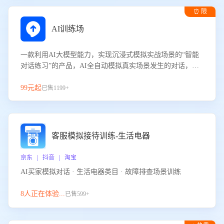
⏰ 限
时试用
AI训练场
一款利用AI大模型能力，实现沉浸式模拟实战场景的“智能
对话练习”的产品，AI全自动模拟真实场景发生的对话，企
业可以帮助员工提升客服接待技巧，持续提升客服团队的销
服能力。
99元起
已售1199+
客服模拟接待训练-生活电器
京东 | 抖音 | 淘宝
AI买家模拟对话 · 生活电器类目 · 故障排查场景训练
8人正在体验...
已售599+