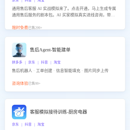
京东 | 抖音 | 淘宝
通用售后客服 AI 实战模拟来了。点击开通，马上生成专属
通用售后服务的剧本包。AI 买家模拟真实进线咨询，带您
的客服团队进行沉浸式训练，快速吃透功能咨询等售后场景
的应对要点，轻松提升服务能力。
限时免费
已售299+
售后Agent-智能建单
拼多多 | 京东 | 抖音 | 淘宝
售后机器人 · 工单创建 · 信息智能填充 · 图片同步上传
咨询体验
已售99+
客服模拟接待训练-厨房电器
京东 | 抖音 | 淘宝