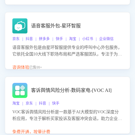
语音客服外包-星环智服
京东 | 抖音 | 拼多多 | 快手 | 淘宝 | 小红书 | 企业微信
语音客服外包是由星环智服提供专业的呼叫中心外包服务，
它依托全国10大线下职场布局和严选客服团队，专注于为企
业提供高效的语音呼叫解决方案。这项服务旨在通过专业的
客服团队和智能工具提升语音客服服务效率和质量，帮助企
咨询体验
已售99+
业实现降本增效。
客诉舆情风险分析-数码家电-[VOC AI]
淘宝 | 京东 | 抖音 | 快手
VOC客诉舆情风险分析是一款基于AI大模型的VOC深度分
析应用，专注于解析买家投诉及客服冲突会话，助力企业精
准防控舆情风险。该产品通过智能定位高风险会话、精准判
别客户情绪、归因争议根源，并客观评估客服应对合理性与
免费开通，按量计费