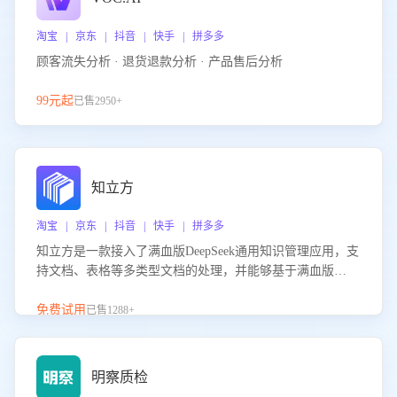
淘宝 | 京东 | 抖音 | 快手 | 拼多多
顾客流失分析 · 退货退款分析 · 产品售后分析
99元起
已售2950+
知立方
淘宝 | 京东 | 抖音 | 快手 | 拼多多
知立方是一款接入了满血版DeepSeek通用知识管理应用，支
持文档、表格等多类型文档的处理，并能够基于满血版
DeepSeek做知识应答。它能够为多种应用场景提供强大的知
识支持，帮助用户高效管理和利用知识资源。通过该产品，
免费试用
已售1288+
用户可以轻松实现文档的上传、分类、检索，提升知识管理
的智能化水平。
明察质检