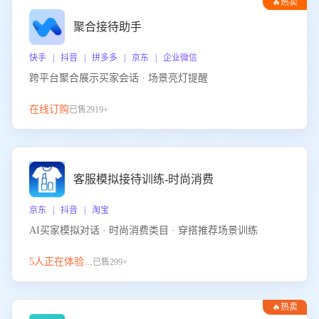
🔥热卖
聚合接待助手
快手 | 抖音 | 拼多多 | 京东 | 企业微信
跨平台聚合展示买家会话 · 场景亮灯提醒
在线订购
已售2919+
客服模拟接待训练-时尚消费
京东 | 抖音 | 淘宝
AI买家模拟对话 · 时尚消费类目 · 穿搭推荐场景训练
5人正在体验...
已售299+
🔥热卖