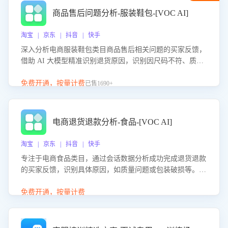
商品售后问题分析-服装鞋包-[VOC AI]
淘宝 | 京东 | 抖音 | 快手
深入分析电商服装鞋包类目商品售后相关问题的买家反馈，
借助 AI 大模型精准识别退货原因，识别因尺码不符、质量
问题等导致的退货原因，给出全方位优化产品与服务的建
议，助力商家优化产品或服务，实现销售额的显著提升。
免费开通，按量计费
已售1690+
电商退货退款分析-食品-[VOC AI]
淘宝 | 京东 | 抖音 | 快手
专注于电商食品类目，通过会话数据分析成功完成退货退款
的买家反馈，识别具体原因，如质量问题或包装破损等。结
合AI大模型，自动评估客服挽回效果，输出优化策略，助力
商家降低退款率，提升售后效率。
免费开通，按量计费