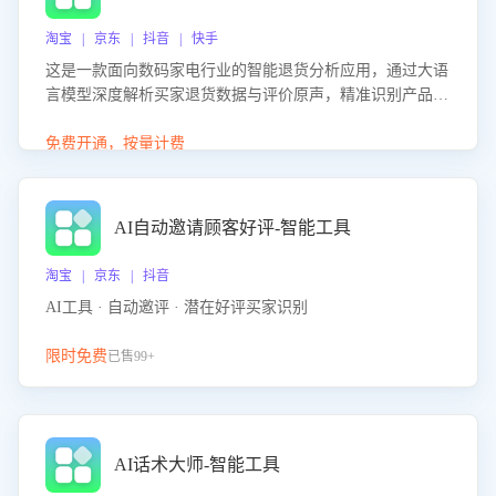
淘宝 | 京东 | 抖音 | 快手
这是一款面向数码家电行业的智能退货分析应用，通过大语
言模型深度解析买家退货数据与评价原声，精准识别产品质
量、描述不符、物流破损等核心退货原因，并输出可落地的
改进建议，通过挖掘用户痛点驱动产品迭代，从根本上降低
免费开通，按量计费
退货率，进而降低因技术差异或服务疏漏导致的退款率。
AI自动邀请顾客好评-智能工具
淘宝 | 京东 | 抖音
AI工具 · 自动邀评 · 潜在好评买家识别
限时免费
已售99+
AI话术大师-智能工具