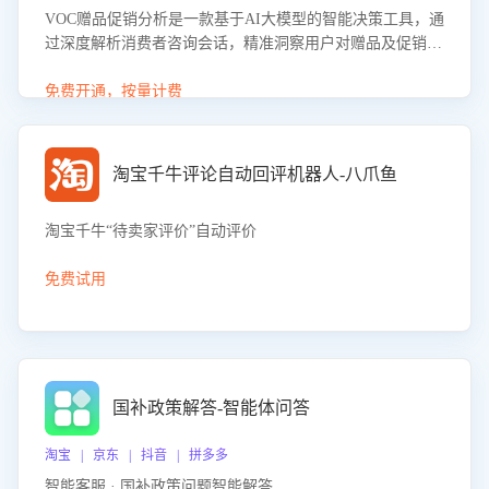
VOC赠品促销分析是一款基于AI大模型的智能决策工具，通
过深度解析消费者咨询会话，精准洞察用户对赠品及促销政
策的真实偏好与需求。该应用可识别高吸引力赠品和热门促
销诉求，帮助企业制定个性化赠品组合策略，优化资源投放
免费开通，按量计费
并淘汰低效赠品，在提升成交转化率的同时有效控制成本，
实现促销效果最大化。
淘宝千牛评论自动回评机器人-八爪鱼
淘宝千牛“待卖家评价”自动评价
免费试用
国补政策解答-智能体问答
淘宝 | 京东 | 抖音 | 拼多多
智能客服 · 国补政策问题智能解答