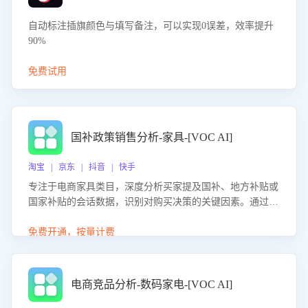
自动标注插旗颜色与填写备注，可以实现0误差，效率提升
90%
免费试用
国补政策销售分析-家具-[VOC AI]
淘宝 | 京东 | 抖音 | 快手
专注于电商家具类目，深度分析买家提及国补、地方补贴或
国家补贴的会话数据，识别对购买决策的关键因素。通过AI
大模型评估客服在政策宣传、回应及互动中的表现，生成优
化策略，助力商家利用国补政策提升GMV。
免费开通，按量计费
电商竞品分析-数码家电-[VOC AI]