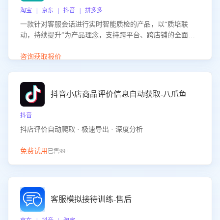
淘宝 | 京东 | 抖音 | 拼多多
一款针对客服会话进行实时智能质检的产品，以“质培联
动，持续提升”为产品理念，支持跨平台、跨店铺的全面、
实时、智能化质检，并根据质检结果形成质培联动，持续提
升客服团队的销服能力。
咨询获取报价
抖音小店商品评价信息自动获取-八爪鱼
抖音
抖店评价自动爬取 · 极速导出 · 深度分析
免费试用
已售99+
客服模拟接待训练-售后