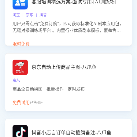
客服培训精选方案-面试专用-[AI训练场]
淘宝 | 京东 | 抖音
用户只需点击“免费订购”，即可获取标准化AI剧本应用包，
无缝对接训练场平台 。内置行业优质剧本模板，覆盖售前
咨询、售后处理等全场景，消除复杂部署流程，节省90%的
初始化时间，助力企业快速启动智能客服训练
限时免费
京东自动上传商品主图-八爪鱼
京东
商品全自动换图 · 批量操作 · 定时发布
免费试用
已售46+
抖音小店自订单自动插旗备注-八爪鱼