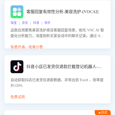
客服回复有效性分析-美容洗护-[VOCAI]
淘宝 | 京东 | 抖音 | 快手
这款应用聚焦美容洗护类目客服回复场景，依托 VOC AI 智
能化分析能力，深度剖析买家会话中的聊天记录。通过 AI
大模型精准定位客服在不同场景的理解与回应难点，评判解
答的有效性与完整性，输出针对性改进策略，助力商家快速
免费开通，按量计费
优化快捷话术，提升客服接待响应率与服务质量。
抖音小店已发货仅退款拦截登记机器人-八爪鱼
自动获取抖店已发货仅退款数据，并导出到 Excel ，效率提
升120%
免费试用
🔥热卖