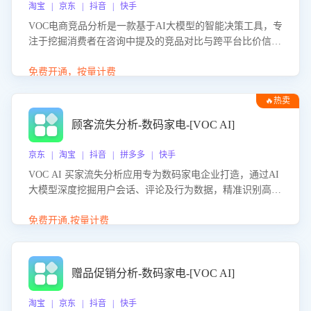
淘宝 | 京东 | 抖音 | 快手
VOC电商竞品分析是一款基于AI大模型的智能决策工具，专
注于挖掘消费者在咨询中提及的竞品对比与跨平台比价信
息。该应用能够精准识别被频繁对比的竞品品牌、咨询量、
商品信息，进行多维度交叉对比，并分析消费者的比价行
免费开通，按量计费
为。通过提供数据驱动的竞品洞察与差异化策略建议，帮助
🔥热卖
企业优化营销话术、突出产品与服务优势，有效提升咨询转
化率，避免陷入单纯价格竞争，实现精准扬长避短。
顾客流失分析-数码家电-[VOC AI]
京东 | 淘宝 | 抖音 | 拼多多 | 快手
VOC AI 买家流失分析应用专为数码家电企业打造，通过AI
大模型深度挖掘用户会话、评论及行为数据，精准识别高流
失风险客户，并定位流失原因：包括产品质量缺陷、售后响
应延迟、竞品价格冲击等。系统自动输出可落地的挽回策
免费开通,按量计费
略，迅速同步到店铺运营团队。
赠品促销分析-数码家电-[VOC AI]
淘宝 | 京东 | 抖音 | 快手