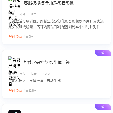
客服模拟接待训练-影音影像
京东 | 抖音 | 淘宝
一键激活专属训练，即刻生成定制化影音影像剧本库！真实还
原买家进线场景，店铺内商品都可配置到剧本中进行针对性训
练，加强商品知识解答能力，提升客服售前转化率。点击 “立
限时免费
已售50+
即开通”，快速获取影音影像类目剧本，一键开启客服培训。
生效中
智能尺码推荐-智能体问答
淘宝 | 京东 | 抖音 | 拼多多
售前机器人 · 尺码推荐 · 自动生成
限时免费
已售1230+
生效中