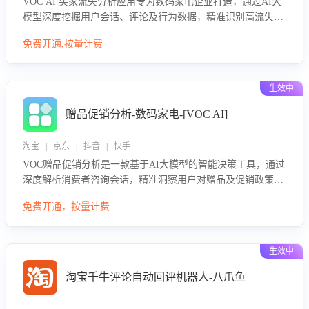
VOC AI 买家流失分析应用专为数码家电企业打造，通过AI大
模型深度挖掘用户会话、评论及行为数据，精准识别高流失风
险客户，并定位流失原因：包括产品质量缺陷、售后响应延
免费开通,按量计费
迟、竞品价格冲击等。系统自动输出可落地的挽回策略，迅速
同步到店铺运营团队。
生效中
赠品促销分析-数码家电-[VOC AI]
淘宝 | 京东 | 抖音 | 快手
VOC赠品促销分析是一款基于AI大模型的智能决策工具，通过
深度解析消费者咨询会话，精准洞察用户对赠品及促销政策的
真实偏好与需求。该应用可识别高吸引力赠品和热门促销诉
免费开通，按量计费
求，帮助企业制定个性化赠品组合策略，优化资源投放并淘汰
低效赠品，在提升成交转化率的同时有效控制成本，实现促销
效果最大化。
生效中
淘宝千牛评论自动回评机器人-八爪鱼