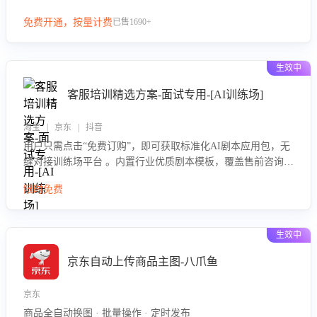
等导致的退货原因，给出全方位优化产品与服务的建议，助力
免费开通，按量计费
已售1690+
商家优化产品或服务，实现销售额的显著提升。
生效中
客服培训精选方案-面试专用-[AI训练场]
淘宝 | 京东 | 抖音
用户只需点击“免费订购”，即可获取标准化AI剧本应用包，无
缝对接训练场平台 。内置行业优质剧本模板，覆盖售前咨询、
售后处理等全场景，消除复杂部署流程，节省90%的初始化时
限时免费
间，助力企业快速启动智能客服训练
生效中
京东自动上传商品主图-八爪鱼
京东
商品全自动换图 · 批量操作 · 定时发布