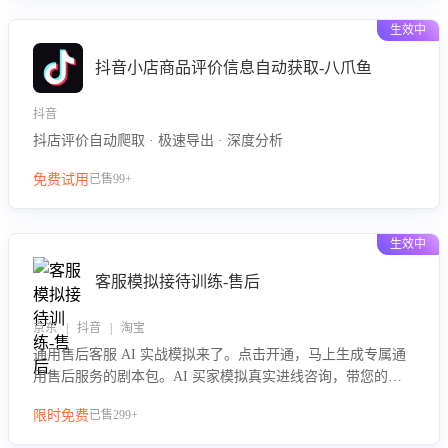
生效中
抖音小店商品评价信息自动获取-八爪鱼
抖音
抖店评价自动爬取 · 极速导出 · 深度分析
免费试用
已售99+
生效中
客服模拟接待训练-售后
京东 | 抖音 | 淘宝
通用售后客服 AI 实战模拟来了。点击开通，马上生成专属通
用售后服务的剧本包。AI 买家模拟真实进线咨询，带您的客
服团队进行沉浸式训练，快速吃透功能咨询等售后场景的应对
限时免费
已售299+
要点，轻松提升服务能力。