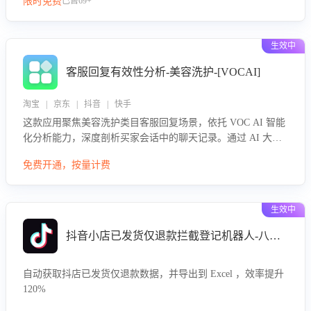
限时免费
已售69+
生效中
客服回复有效性分析-美容洗护-[VOCAI]
淘宝 | 京东 | 抖音 | 快手
这款应用聚焦美容洗护类目客服回复场景，依托 VOC AI 智能
化分析能力，深度剖析买家会话中的聊天记录。通过 AI 大模
型精准定位客服在不同场景的理解与回应难点，评判解答的有
免费开通，按量计费
效性与完整性，输出针对性改进策略，助力商家快速优化快捷
话术，提升客服接待响应率与服务质量。
生效中
抖音小店已发货仅退款拦截登记机器人-八爪鱼
自动获取抖店已发货仅退款数据，并导出到 Excel ，效率提升
120%