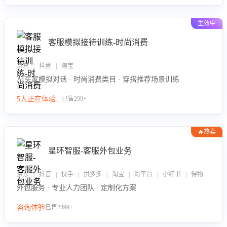
生效中
客服模拟接待训练-时尚消费
京东 | 抖音 | 淘宝
AI买家模拟对话 · 时尚消费类目 · 穿搭推荐场景训练
5人正在体验...
已售299+
🔥热卖
星环智服-客服外包业务
京东 | 抖音 | 快手 | 拼多多 | 淘宝 | 跨平台 | 小红书 | 得物 | 企业微信
外包服务 · 专业人力团队 · 定制化方案
咨询体验
已售2399+