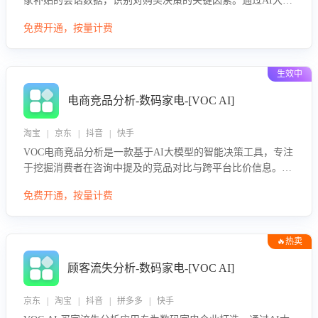
家补贴的会话数据，识别对购买决策的关键因素。通过AI大模
型评估客服在政策宣传、回应及互动中的表现，生成优化策
免费开通，按量计费
略，助力商家利用国补政策提升GMV。
生效中
电商竞品分析-数码家电-[VOC AI]
淘宝 | 京东 | 抖音 | 快手
VOC电商竞品分析是一款基于AI大模型的智能决策工具，专注
于挖掘消费者在咨询中提及的竞品对比与跨平台比价信息。该
应用能够精准识别被频繁对比的竞品品牌、咨询量、商品信
免费开通，按量计费
息，进行多维度交叉对比，并分析消费者的比价行为。通过提
供数据驱动的竞品洞察与差异化策略建议，帮助企业优化营销
话术、突出产品与服务优势，有效提升咨询转化率，避免陷入
🔥热卖
单纯价格竞争，实现精准扬长避短。
顾客流失分析-数码家电-[VOC AI]
京东 | 淘宝 | 抖音 | 拼多多 | 快手