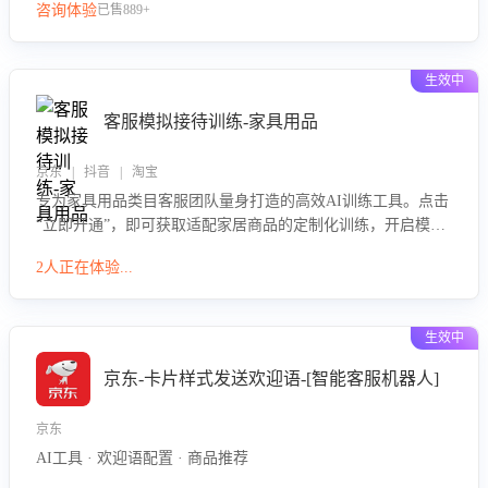
咨询体验
已售889+
生效中
客服模拟接待训练-家具用品
京东 | 抖音 | 淘宝
专为家具用品类目客服团队量身打造的高效AI训练工具。点击
“立即开通”，即可获取适配家居商品的定制化训练，开启模拟
真实客户对话的演练。针对性提升客服在家具用品功能、尺寸
2人正在体验...
参数咨询等高频场景下的专业应对能力。
生效中
京东-卡片样式发送欢迎语-[智能客服机器人]
京东
AI工具 · 欢迎语配置 · 商品推荐