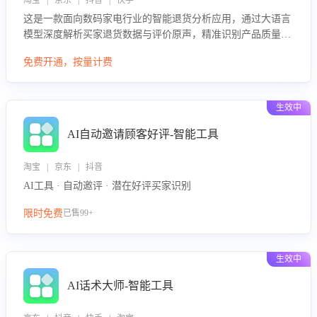
淘宝 | 京东 | 抖音 | 快手
这是一款面向数码家电行业的智能退货分析应用，通过大语言
模型深度解析买家退货数据与评价原声，精准识别产品质量、
描述不符、物流破损等核心退货原因，并输出可落地的改进建
免费开通，按量计费
议，通过挖掘用户痛点驱动产品迭代，从根本上降低退货率，
进而降低因技术差异或服务疏漏导致的退款率。
生效中
AI自动邀请顾客好评-智能工具
淘宝 | 京东 | 抖音
AI工具 · 自动邀评 · 潜在好评买家识别
限时免费
已售99+
生效中
AI话术大师-智能工具