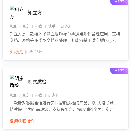
生效中
知立方
淘宝 | 京东 | 抖音 | 快手 | 拼多多
知立方是一款接入了满血版DeepSeek通用知识管理应用，支持
文档、表格等多类型文档的处理，并能够基于满血版DeepSeek
做知识应答。它能够为多种应用场景提供强大的知识支持，帮
免费试用
已售1288+
助用户高效管理和利用知识资源。通过该产品，用户可以轻松
实现文档的上传、分类、检索，提升知识管理的智能化水平。
生效中
明察质检
淘宝 | 京东 | 抖音 | 拼多多
一款针对客服会话进行实时智能质检的产品，以“质培联动，
持续提升”为产品理念，支持跨平台、跨店铺的全面、实时、
智能化质检，并根据质检结果形成质培联动，持续提升客服团
咨询获取报价
队的销服能力。