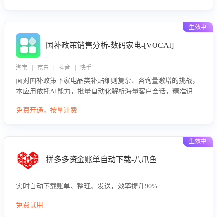
生效中
国补政策销售分析-数码家电-[VOCAI]
淘宝 | 京东 | 抖音 | 快手
面对国补政策下家电品类补贴细则复杂、咨询量激增的挑战，
本应用依托AI能力，批量自动化解析海量客户会话，精准识别
消费者对能以旧换新、补贴额度等政策的关注焦点与购买意
免费开通，按量计费
向，深度洞察决策动因。同时全面评估客服团队政策解读准确
性与响应效率，定位服务薄弱环节，为企业提供数据驱动的策
略优化建议与培训支持，助力提升政策响应速度、客服转化能
生效中
力及销售业绩。
拼多多资金账单自动下载-八爪鱼
实时自动下载账单、整理、发送，效率提升90%
免费试用