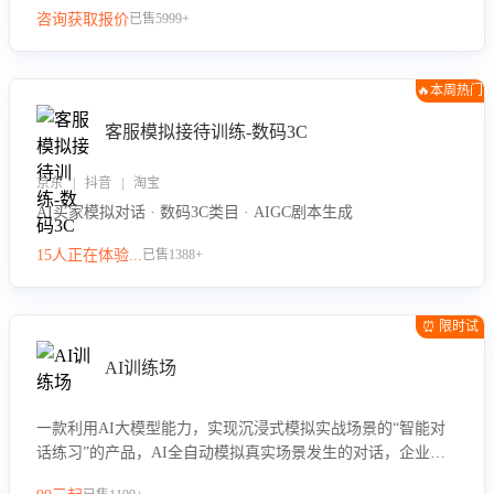
咨询获取报价
已售5999+
🔥本周热门
客服模拟接待训练-数码3C
京东 | 抖音 | 淘宝
AI买家模拟对话 · 数码3C类目 · AIGC剧本生成
15人正在体验...
已售1388+
⏰ 限时试
用
AI训练场
一款利用AI大模型能力，实现沉浸式模拟实战场景的“智能对
话练习”的产品，AI全自动模拟真实场景发生的对话，企业可
以帮助员工提升客服接待技巧，持续提升客服团队的销服能