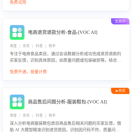
免费试用
生效中
电商退货退款分析-食品-[VOC AI]
淘宝 | 京东 | 抖音 | 快手
专注于电商食品类目，通过会话数据分析成功完成退货退款的
买家反馈，识别具体原因，如质量问题或包装破损等。结合AI
大模型，自动评估客服挽回效果，输出优化策略，助力商家降
免费开通，按量计费
低退款率，提升售后效率。
🔥热卖
商品售后问题分析-服装鞋包-[VOC AI]
淘宝 | 京东 | 抖音 | 快手
深入分析电商服装鞋包类目商品售后相关问题的买家反馈，借
助 AI 大模型精准识别退货原因，识别因尺码不符、质量问题