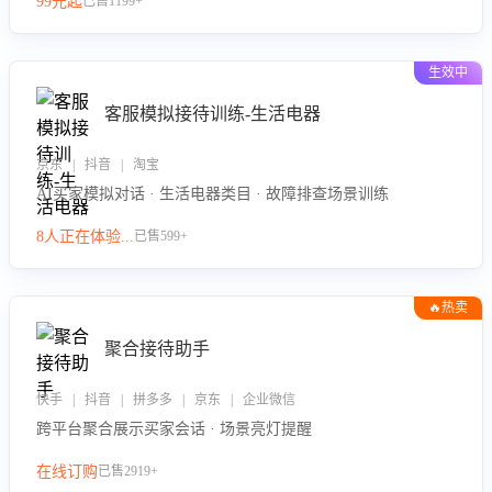
99元起
已售1199+
力。
生效中
客服模拟接待训练-生活电器
京东 | 抖音 | 淘宝
AI买家模拟对话 · 生活电器类目 · 故障排查场景训练
8人正在体验...
已售599+
🔥热卖
聚合接待助手
快手 | 抖音 | 拼多多 | 京东 | 企业微信
跨平台聚合展示买家会话 · 场景亮灯提醒
在线订购
已售2919+