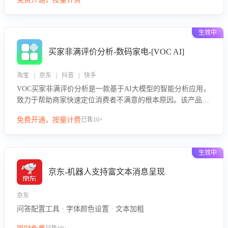
绪、归因争议根源，并客观评估客服应对合理性与成效。系统
可自动生成针对性改进策略，包括沟通话术优化、流程规范及
部门协同建议，从而提升客服团队舆情应对能力，阻断差评扩
生效中
散，维护品牌声誉，实现客户满意度的持续提升。
买家非满评价分析-数码家电-[VOC AI]
淘宝 | 京东 | 抖音 | 快手
VOC买家非满评价分析是一款基于AI大模型的智能分析应用，
致力于帮助商家快速定位消费者不满意的根本原因。该产品可
自动识别非满评价中的关键问题，区别问题是否属于客服原因
免费开通，按量计费
已售10+
或其它部门原因，明确责任归属，提供可落地的改进建议与策
略方向。通过深入挖掘会话内容，商家可针对性优化服务流
程、提升客服质量，并协同相关部门推进体验整改，有效提升
生效中
客户满意度和店铺整体服务质量。
京东-机器人支持富文本消息呈现
京东
问答配置工具 · 字体颜色设置 · 文本加粗