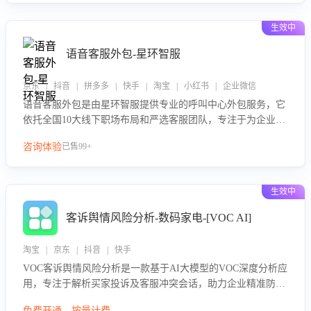
生效中
语音客服外包-星环智服
京东 | 抖音 | 拼多多 | 快手 | 淘宝 | 小红书 | 企业微信
语音客服外包是由星环智服提供专业的呼叫中心外包服务，它
依托全国10大线下职场布局和严选客服团队，专注于为企业提
供高效的语音呼叫解决方案。这项服务旨在通过专业的客服团
咨询体验
已售99+
队和智能工具提升语音客服服务效率和质量，帮助企业实现降
本增效。
生效中
客诉舆情风险分析-数码家电-[VOC AI]
淘宝 | 京东 | 抖音 | 快手
VOC客诉舆情风险分析是一款基于AI大模型的VOC深度分析应
用，专注于解析买家投诉及客服冲突会话，助力企业精准防控
舆情风险。该产品通过智能定位高风险会话、精准判别客户情
免费开通，按量计费