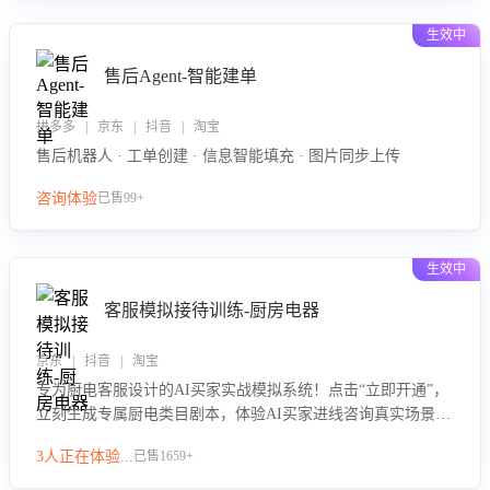
生效中
售后Agent-智能建单
拼多多 | 京东 | 抖音 | 淘宝
售后机器人 · 工单创建 · 信息智能填充 · 图片同步上传
咨询体验
已售99+
生效中
客服模拟接待训练-厨房电器
京东 | 抖音 | 淘宝
专为厨电客服设计的AI买家实战模拟系统！点击“立即开通”，
立刻生成专属厨电类目剧本，体验AI买家进线咨询真实场景训
练，快速掌握针对家用厨电商品的“功能咨询”等真实场景应对
3人正在体验...
已售1659+
技巧！