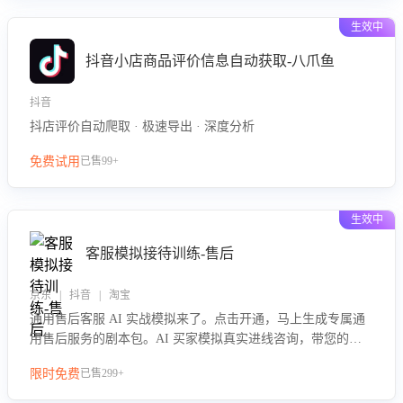
生效中
抖音小店商品评价信息自动获取-八爪鱼
抖音
抖店评价自动爬取 · 极速导出 · 深度分析
免费试用
已售99+
生效中
客服模拟接待训练-售后
京东 | 抖音 | 淘宝
通用售后客服 AI 实战模拟来了。点击开通，马上生成专属通
用售后服务的剧本包。AI 买家模拟真实进线咨询，带您的客
服团队进行沉浸式训练，快速吃透功能咨询等售后场景的应对
限时免费
已售299+
要点，轻松提升服务能力。