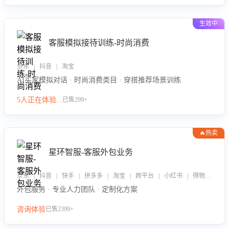
生效中
客服模拟接待训练-时尚消费
京东 | 抖音 | 淘宝
AI买家模拟对话 · 时尚消费类目 · 穿搭推荐场景训练
5人正在体验...
已售299+
🔥热卖
星环智服-客服外包业务
京东 | 抖音 | 快手 | 拼多多 | 淘宝 | 跨平台 | 小红书 | 得物 | 企业微信
外包服务 · 专业人力团队 · 定制化方案
咨询体验
已售2399+