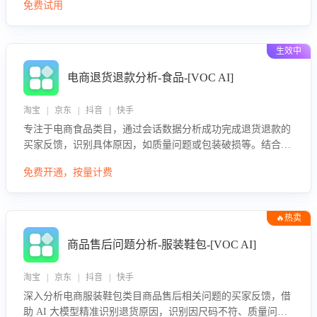
免费试用
生效中
电商退货退款分析-食品-[VOC AI]
淘宝 | 京东 | 抖音 | 快手
专注于电商食品类目，通过会话数据分析成功完成退货退款的
买家反馈，识别具体原因，如质量问题或包装破损等。结合AI
大模型，自动评估客服挽回效果，输出优化策略，助力商家降
免费开通，按量计费
低退款率，提升售后效率。
🔥热卖
商品售后问题分析-服装鞋包-[VOC AI]
淘宝 | 京东 | 抖音 | 快手
深入分析电商服装鞋包类目商品售后相关问题的买家反馈，借
助 AI 大模型精准识别退货原因，识别因尺码不符、质量问题