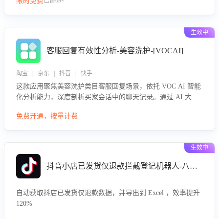
限时免费
已售69+
生效中
客服回复有效性分析-美容洗护-[VOCAI]
淘宝 | 京东 | 抖音 | 快手
这款应用聚焦美容洗护类目客服回复场景，依托 VOC AI 智能
化分析能力，深度剖析买家会话中的聊天记录。通过 AI 大模
型精准定位客服在不同场景的理解与回应难点，评判解答的有
免费开通，按量计费
效性与完整性，输出针对性改进策略，助力商家快速优化快捷
话术，提升客服接待响应率与服务质量。
生效中
抖音小店已发货仅退款拦截登记机器人-八爪鱼
自动获取抖店已发货仅退款数据，并导出到 Excel ，效率提升
120%