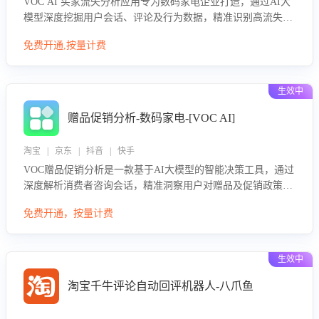
VOC AI 买家流失分析应用专为数码家电企业打造，通过AI大
模型深度挖掘用户会话、评论及行为数据，精准识别高流失风
险客户，并定位流失原因：包括产品质量缺陷、售后响应延
免费开通,按量计费
迟、竞品价格冲击等。系统自动输出可落地的挽回策略，迅速
同步到店铺运营团队。
生效中
赠品促销分析-数码家电-[VOC AI]
淘宝 | 京东 | 抖音 | 快手
VOC赠品促销分析是一款基于AI大模型的智能决策工具，通过
深度解析消费者咨询会话，精准洞察用户对赠品及促销政策的
真实偏好与需求。该应用可识别高吸引力赠品和热门促销诉
免费开通，按量计费
求，帮助企业制定个性化赠品组合策略，优化资源投放并淘汰
低效赠品，在提升成交转化率的同时有效控制成本，实现促销
效果最大化。
生效中
淘宝千牛评论自动回评机器人-八爪鱼