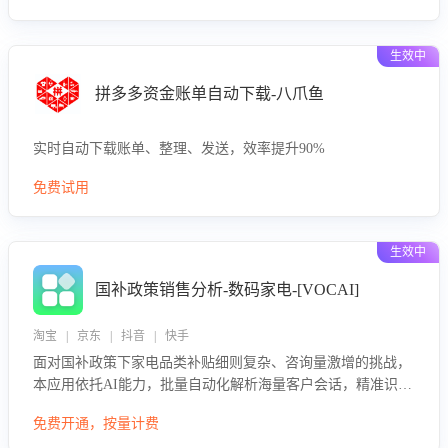
生效中
拼多多资金账单自动下载-八爪鱼
实时自动下载账单、整理、发送，效率提升90%
免费试用
生效中
国补政策销售分析-数码家电-[VOCAI]
淘宝 | 京东 | 抖音 | 快手
面对国补政策下家电品类补贴细则复杂、咨询量激增的挑战，
本应用依托AI能力，批量自动化解析海量客户会话，精准识别
消费者对能以旧换新、补贴额度等政策的关注焦点与购买意
免费开通，按量计费
向，深度洞察决策动因。同时全面评估客服团队政策解读准确