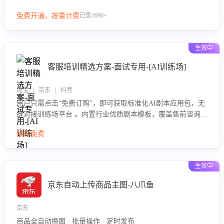
等导致的退货原因，给出全方位优化产品与服务的建议，助力
免费开通，按量计费
已售1690+
商家优化产品或服务，实现销售额的显著提升。
生效中
客服培训精选方案-面试专用-[AI训练场]
淘宝 | 京东 | 抖音
用户只需点击“免费订购”，即可获取标准化AI剧本应用包，无
缝对接训练场平台 。内置行业优质剧本模板，覆盖售前咨询、
售后处理等全场景，消除复杂部署流程，节省90%的初始化时
限时免费
间，助力企业快速启动智能客服训练
生效中
京东自动上传商品主图-八爪鱼
京东
商品全自动换图 · 批量操作 · 定时发布