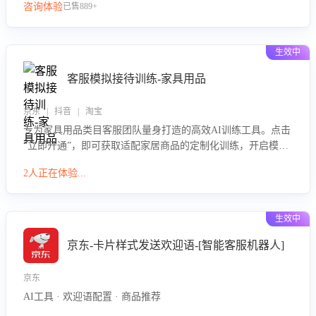
咨询体验
已售889+
生效中
客服模拟接待训练-家具用品
京东 | 抖音 | 淘宝
专为家具用品类目客服团队量身打造的高效AI训练工具。点击
“立即开通”，即可获取适配家居商品的定制化训练，开启模拟
真实客户对话的演练。针对性提升客服在家具用品功能、尺寸
2人正在体验...
参数咨询等高频场景下的专业应对能力。
生效中
京东-卡片样式发送欢迎语-[智能客服机器人]
京东
AI工具 · 欢迎语配置 · 商品推荐