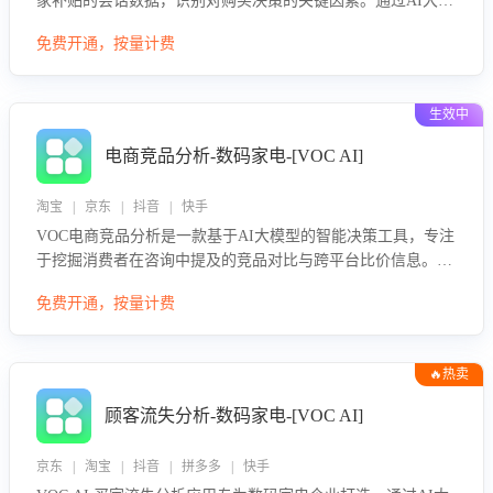
家补贴的会话数据，识别对购买决策的关键因素。通过AI大模
型评估客服在政策宣传、回应及互动中的表现，生成优化策
免费开通，按量计费
略，助力商家利用国补政策提升GMV。
生效中
电商竞品分析-数码家电-[VOC AI]
淘宝 | 京东 | 抖音 | 快手
VOC电商竞品分析是一款基于AI大模型的智能决策工具，专注
于挖掘消费者在咨询中提及的竞品对比与跨平台比价信息。该
应用能够精准识别被频繁对比的竞品品牌、咨询量、商品信
免费开通，按量计费
息，进行多维度交叉对比，并分析消费者的比价行为。通过提
供数据驱动的竞品洞察与差异化策略建议，帮助企业优化营销
话术、突出产品与服务优势，有效提升咨询转化率，避免陷入
🔥热卖
单纯价格竞争，实现精准扬长避短。
顾客流失分析-数码家电-[VOC AI]
京东 | 淘宝 | 抖音 | 拼多多 | 快手