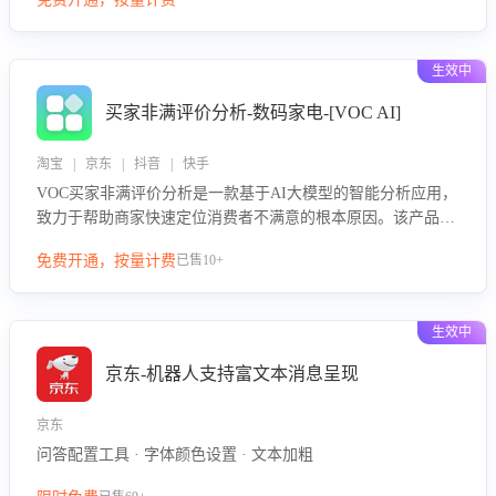
绪、归因争议根源，并客观评估客服应对合理性与成效。系统
可自动生成针对性改进策略，包括沟通话术优化、流程规范及
部门协同建议，从而提升客服团队舆情应对能力，阻断差评扩
生效中
散，维护品牌声誉，实现客户满意度的持续提升。
买家非满评价分析-数码家电-[VOC AI]
淘宝 | 京东 | 抖音 | 快手
VOC买家非满评价分析是一款基于AI大模型的智能分析应用，
致力于帮助商家快速定位消费者不满意的根本原因。该产品可
自动识别非满评价中的关键问题，区别问题是否属于客服原因
免费开通，按量计费
已售10+
或其它部门原因，明确责任归属，提供可落地的改进建议与策
略方向。通过深入挖掘会话内容，商家可针对性优化服务流
程、提升客服质量，并协同相关部门推进体验整改，有效提升
生效中
客户满意度和店铺整体服务质量。
京东-机器人支持富文本消息呈现
京东
问答配置工具 · 字体颜色设置 · 文本加粗