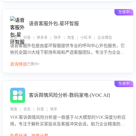
性与响应效率，定位服务薄弱环节，为企业提供数据驱动的策
略优化建议与培训支持，助力提升政策响应速度、客服转化能
生效中
力及销售业绩。
语音客服外包-星环智服
京东 | 抖音 | 拼多多 | 快手 | 淘宝 | 小红书 | 企业微信
语音客服外包是由星环智服提供专业的呼叫中心外包服务，它
依托全国10大线下职场布局和严选客服团队，专注于为企业提
供高效的语音呼叫解决方案。这项服务旨在通过专业的客服团
咨询体验
已售99+
队和智能工具提升语音客服服务效率和质量，帮助企业实现降
本增效。
生效中
客诉舆情风险分析-数码家电-[VOC AI]
淘宝 | 京东 | 抖音 | 快手
VOC客诉舆情风险分析是一款基于AI大模型的VOC深度分析应
用，专注于解析买家投诉及客服冲突会话，助力企业精准防控
舆情风险。该产品通过智能定位高风险会话、精准判别客户情
免费开通，按量计费