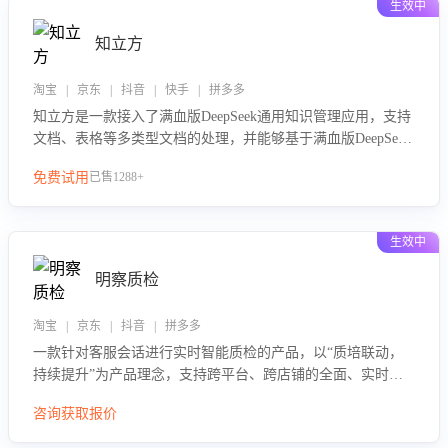
生效中
知立方
淘宝 | 京东 | 抖音 | 快手 | 拼多多
知立方是一款接入了满血版DeepSeek通用知识管理应用，支持
文档、表格等多类型文档的处理，并能够基于满血版DeepSeek
做知识应答。它能够为多种应用场景提供强大的知识支持，帮
免费试用
已售1288+
助用户高效管理和利用知识资源。通过该产品，用户可以轻松
实现文档的上传、分类、检索，提升知识管理的智能化水平。
生效中
明察质检
淘宝 | 京东 | 抖音 | 拼多多
一款针对客服会话进行实时智能质检的产品，以“质培联动，
持续提升”为产品理念，支持跨平台、跨店铺的全面、实时、
智能化质检，并根据质检结果形成质培联动，持续提升客服团
咨询获取报价
队的销服能力。