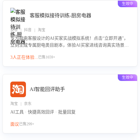
生效中
客服模拟接待训练-厨房电器
京东 | 抖音 | 淘宝
专为厨电客服设计的AI买家实战模拟系统！点击“立即开通”，
立刻生成专属厨电类目剧本，体验AI买家进线咨询真实场景训
练，快速掌握针对家用厨电商品的“功能咨询”等真实场景应对
3人正在体验...
已售1659+
技巧！
生效中
AI智能回评助手
淘宝 | 京东
AI工具 · 快捷高效回评 · 批量回复
面议
已售299+