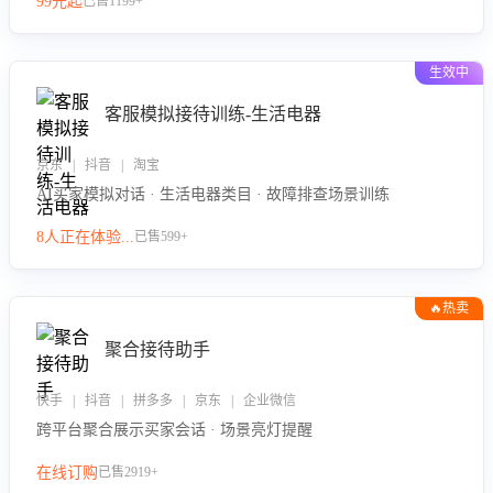
99元起
已售1199+
力。
生效中
客服模拟接待训练-生活电器
京东 | 抖音 | 淘宝
AI买家模拟对话 · 生活电器类目 · 故障排查场景训练
8人正在体验...
已售599+
🔥热卖
聚合接待助手
快手 | 抖音 | 拼多多 | 京东 | 企业微信
跨平台聚合展示买家会话 · 场景亮灯提醒
在线订购
已售2919+