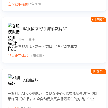
咨询获取报价
已售5999+
🔥本周热门
客服模拟接待训练-数码3C
京东 | 抖音 | 淘宝
AI买家模拟对话 · 数码3C类目 · AIGC剧本生成
15人正在体验...
已售1388+
⏰ 限时试
用
AI训练场
一款利用AI大模型能力，实现沉浸式模拟实战场景的“智能对
话练习”的产品，AI全自动模拟真实场景发生的对话，企业可
以帮助员工提升客服接待技巧，持续提升客服团队的销服能