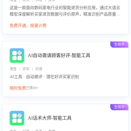
淘宝 | 京东 | 抖音 | 快手
这是一款面向数码家电行业的智能退货分析应用，通过大语言
模型深度解析买家退货数据与评价原声，精准识别产品质量、
描述不符、物流破损等核心退货原因，并输出可落地的改进建
免费开通，按量计费
议，通过挖掘用户痛点驱动产品迭代，从根本上降低退货率，
进而降低因技术差异或服务疏漏导致的退款率。
生效中
AI自动邀请顾客好评-智能工具
淘宝 | 京东 | 抖音
AI工具 · 自动邀评 · 潜在好评买家识别
限时免费
已售99+
生效中
AI话术大师-智能工具