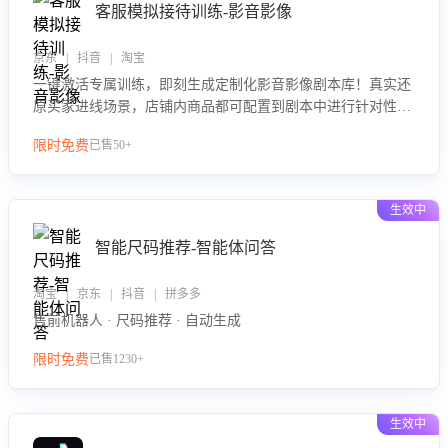
客服模拟接待训练-影音影像
京东 | 抖音 | 淘宝
一键激活专属训练，即刻生成定制化影音影像剧本库！真实还
原买家进线场景，店铺内商品都可配置到剧本中进行针对性训
练，加强商品知识解答能力，提升客服售前转化率。点击 “立
限时免费
已售50+
即开通”，快速获取影音影像类目剧本，一键开启客服培训。
生效中
智能尺码推荐-智能体问答
淘宝 | 京东 | 抖音 | 拼多多
售前机器人 · 尺码推荐 · 自动生成
限时免费
已售1230+
生效中