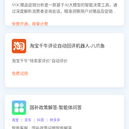
VOC赠品促销分析是一款基于AI大模型的智能决策工具，通
过深度解析消费者咨询会话，精准洞察用户对赠品及促销政
策的真实偏好与需求。该应用可识别高吸引力赠品和热门促
销诉求，帮助企业制定个性化赠品组合策略，优化资源投放
免费开通，按量计费
并淘汰低效赠品，在提升成交转化率的同时有效控制成本，
实现促销效果最大化。
淘宝千牛评论自动回评机器人-八爪鱼
淘宝千牛“待卖家评价”自动评价
免费试用
国补政策解答-智能体问答
淘宝 | 京东 | 抖音 | 拼多多
智能客服 · 国补政策问题智能解答