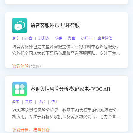
语音客服外包-星环智服
京东 | 抖音 | 拼多多 | 快手 | 淘宝 | 小红书 | 企业微信
语音客服外包是由星环智服提供专业的呼叫中心外包服务，
它依托全国10大线下职场布局和严选客服团队，专注于为企
业提供高效的语音呼叫解决方案。这项服务旨在通过专业的
客服团队和智能工具提升语音客服服务效率和质量，帮助企
咨询体验
已售99+
业实现降本增效。
客诉舆情风险分析-数码家电-[VOC AI]
淘宝 | 京东 | 抖音 | 快手
VOC客诉舆情风险分析是一款基于AI大模型的VOC深度分
析应用，专注于解析买家投诉及客服冲突会话，助力企业精
准防控舆情风险。该产品通过智能定位高风险会话、精准判
别客户情绪、归因争议根源，并客观评估客服应对合理性与
免费开通，按量计费