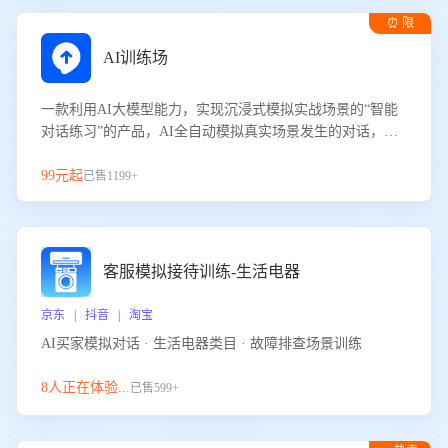
⏰ 限
时试用
AI训练场
一款利用AI大模型能力，实现沉浸式模拟实战场景的“智能
对话练习”的产品，AI全自动模拟真实场景发生的对话，企
业可以帮助员工提升客服接待技巧，持续提升客服团队的销
服能力。
99元起
已售1199+
客服模拟接待训练-生活电器
京东 | 抖音 | 淘宝
AI买家模拟对话 · 生活电器类目 · 故障排查场景训练
8人正在体验...
已售599+