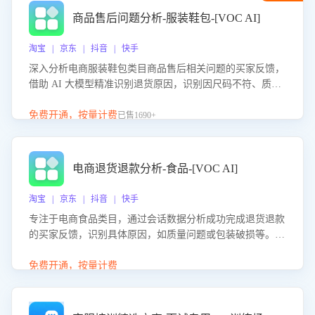
商品售后问题分析-服装鞋包-[VOC AI]
淘宝 | 京东 | 抖音 | 快手
深入分析电商服装鞋包类目商品售后相关问题的买家反馈，
借助 AI 大模型精准识别退货原因，识别因尺码不符、质量
问题等导致的退货原因，给出全方位优化产品与服务的建
议，助力商家优化产品或服务，实现销售额的显著提升。
免费开通，按量计费
已售1690+
电商退货退款分析-食品-[VOC AI]
淘宝 | 京东 | 抖音 | 快手
专注于电商食品类目，通过会话数据分析成功完成退货退款
的买家反馈，识别具体原因，如质量问题或包装破损等。结
合AI大模型，自动评估客服挽回效果，输出优化策略，助力
商家降低退款率，提升售后效率。
免费开通，按量计费