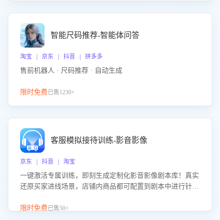
智能尺码推荐-智能体问答
淘宝 | 京东 | 抖音 | 拼多多
售前机器人 · 尺码推荐 · 自动生成
限时免费
已售1230+
客服模拟接待训练-影音影像
京东 | 抖音 | 淘宝
一键激活专属训练，即刻生成定制化影音影像剧本库！真实
还原买家进线场景，店铺内商品都可配置到剧本中进行针对
性训练，加强商品知识解答能力，提升客服售前转化率。点
击 “立即开通”，快速获取影音影像类目剧本，一键开启客服
限时免费
已售50+
培训。