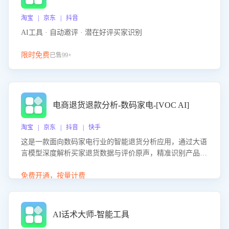
淘宝 | 京东 | 抖音
AI工具 · 自动邀评 · 潜在好评买家识别
限时免费
已售99+
电商退货退款分析-数码家电-[VOC AI]
淘宝 | 京东 | 抖音 | 快手
这是一款面向数码家电行业的智能退货分析应用，通过大语
言模型深度解析买家退货数据与评价原声，精准识别产品质
量、描述不符、物流破损等核心退货原因，并输出可落地的
改进建议，通过挖掘用户痛点驱动产品迭代，从根本上降低
免费开通，按量计费
退货率，进而降低因技术差异或服务疏漏导致的退款率。
AI话术大师-智能工具