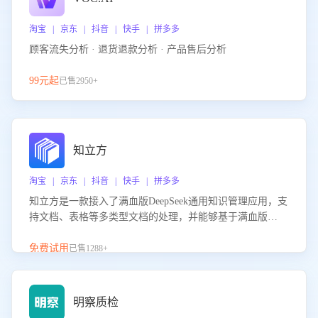
淘宝 | 京东 | 抖音 | 快手 | 拼多多
顾客流失分析 · 退货退款分析 · 产品售后分析
99元起
已售2950+
知立方
淘宝 | 京东 | 抖音 | 快手 | 拼多多
知立方是一款接入了满血版DeepSeek通用知识管理应用，支
持文档、表格等多类型文档的处理，并能够基于满血版
DeepSeek做知识应答。它能够为多种应用场景提供强大的知
识支持，帮助用户高效管理和利用知识资源。通过该产品，
免费试用
已售1288+
用户可以轻松实现文档的上传、分类、检索，提升知识管理
的智能化水平。
明察质检