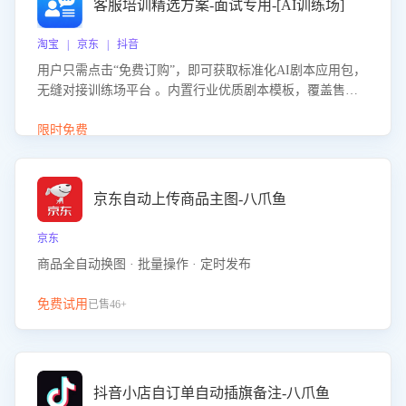
客服培训精选方案-面试专用-[AI训练场]
淘宝 | 京东 | 抖音
用户只需点击“免费订购”，即可获取标准化AI剧本应用包，
无缝对接训练场平台 。内置行业优质剧本模板，覆盖售前
咨询、售后处理等全场景，消除复杂部署流程，节省90%的
初始化时间，助力企业快速启动智能客服训练
限时免费
京东自动上传商品主图-八爪鱼
京东
商品全自动换图 · 批量操作 · 定时发布
免费试用
已售46+
抖音小店自订单自动插旗备注-八爪鱼