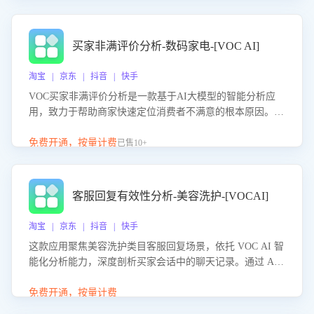
成效。系统可自动生成针对性改进策略，包括沟通话术优
化、流程规范及部门协同建议，从而提升客服团队舆情应对
能力，阻断差评扩散，维护品牌声誉，实现客户满意度的持
买家非满评价分析-数码家电-[VOC AI]
续提升。
淘宝 | 京东 | 抖音 | 快手
VOC买家非满评价分析是一款基于AI大模型的智能分析应
用，致力于帮助商家快速定位消费者不满意的根本原因。该
产品可自动识别非满评价中的关键问题，区别问题是否属于
客服原因或其它部门原因，明确责任归属，提供可落地的改
免费开通，按量计费
已售10+
进建议与策略方向。通过深入挖掘会话内容，商家可针对性
优化服务流程、提升客服质量，并协同相关部门推进体验整
改，有效提升客户满意度和店铺整体服务质量。
客服回复有效性分析-美容洗护-[VOCAI]
淘宝 | 京东 | 抖音 | 快手
这款应用聚焦美容洗护类目客服回复场景，依托 VOC AI 智
能化分析能力，深度剖析买家会话中的聊天记录。通过 AI
大模型精准定位客服在不同场景的理解与回应难点，评判解
答的有效性与完整性，输出针对性改进策略，助力商家快速
免费开通，按量计费
优化快捷话术，提升客服接待响应率与服务质量。