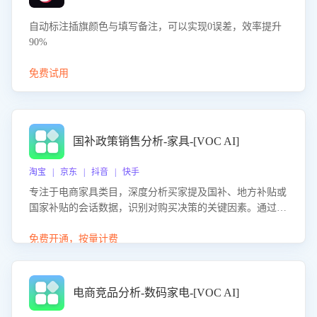
自动标注插旗颜色与填写备注，可以实现0误差，效率提升
90%
免费试用
国补政策销售分析-家具-[VOC AI]
淘宝 | 京东 | 抖音 | 快手
专注于电商家具类目，深度分析买家提及国补、地方补贴或
国家补贴的会话数据，识别对购买决策的关键因素。通过AI
大模型评估客服在政策宣传、回应及互动中的表现，生成优
化策略，助力商家利用国补政策提升GMV。
免费开通，按量计费
电商竞品分析-数码家电-[VOC AI]