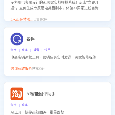
专为厨电客服设计的AI买家实战模拟系统！点击“立即开
通”，立刻生成专属厨电类目剧本，体验AI买家进线咨询真
实场景训练，快速掌握针对家用厨电商品的“功能咨询”等真
实场景应对技巧！
3人正在体验...
已售1659+
客伴
淘宝 | 京东 | 抖音 | 快手
电商店铺运营工具 · 营销任务实时发送 · 买家智能标签
咨询获取报价
已售299+
AI智能回评助手
淘宝 | 京东
AI工具 · 快捷高效回评 · 批量回复