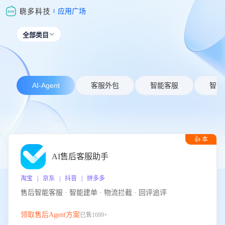
应用广场
全部类目

AI-Agent
客服外包
智能客服
智能
👍 本
周推荐
AI售后客服助手
淘宝 | 京东 | 抖音 | 拼多多
售后智能客服 · 智能建单 · 物流拦截 · 回评追评
领取售后Agent方案
已售1699+