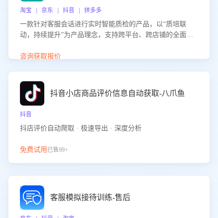
淘宝 | 京东 | 抖音 | 拼多多
一款针对客服会话进行实时智能质检的产品，以“质培联
动，持续提升”为产品理念，支持跨平台、跨店铺的全面、
实时、智能化质检，并根据质检结果形成质培联动，持续提
升客服团队的销服能力。
咨询获取报价
抖音小店商品评价信息自动获取-八爪鱼
抖音
抖店评价自动爬取 · 极速导出 · 深度分析
免费试用
已售99+
客服模拟接待训练-售后