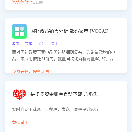
咨询体验
已售1500+
国补政策销售分析-数码家电-[VOCAI]
淘宝 | 京东 | 抖音 | 快手
面对国补政策下家电品类补贴细则复杂、咨询量激增的挑
战，本应用依托AI能力，批量自动化解析海量客户会话，精
准识别消费者对能以旧换新、补贴额度等政策的关注焦点与
购买意向，深度洞察决策动因。同时全面评估客服团队政策
免费开通，按量计费
解读准确性与响应效率，定位服务薄弱环节，为企业提供数
据驱动的策略优化建议与培训支持，助力提升政策响应速
度、客服转化能力及销售业绩。
拼多多资金账单自动下载-八爪鱼
实时自动下载账单、整理、发送，效率提升90%
免费试用