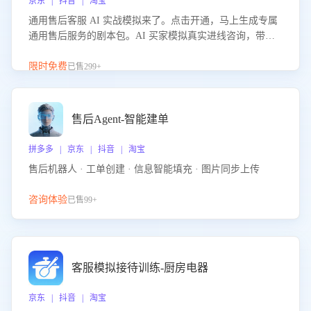
京东 | 抖音 | 淘宝
通用售后客服 AI 实战模拟来了。点击开通，马上生成专属
通用售后服务的剧本包。AI 买家模拟真实进线咨询，带您
的客服团队进行沉浸式训练，快速吃透功能咨询等售后场景
的应对要点，轻松提升服务能力。
限时免费
已售299+
售后Agent-智能建单
拼多多 | 京东 | 抖音 | 淘宝
售后机器人 · 工单创建 · 信息智能填充 · 图片同步上传
咨询体验
已售99+
客服模拟接待训练-厨房电器
京东 | 抖音 | 淘宝