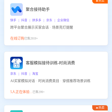
🔥热卖
聚合接待助手
快手 | 抖音 | 拼多多 | 京东 | 企业微信
跨平台聚合展示买家会话 · 场景亮灯提醒
在线订购
已售2919+
客服模拟接待训练-时尚消费
京东 | 抖音 | 淘宝
AI买家模拟对话 · 时尚消费类目 · 穿搭推荐场景训练
5人正在体验...
已售299+
🔥热卖