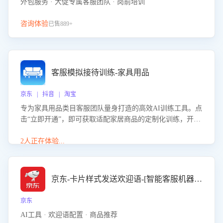
外包服务 · 大促专属客服团队 · 岗前培训
咨询体验
已售889+
客服模拟接待训练-家具用品
京东 | 抖音 | 淘宝
专为家具用品类目客服团队量身打造的高效AI训练工具。点
击“立即开通”，即可获取适配家居商品的定制化训练，开启
模拟真实客户对话的演练。针对性提升客服在家具用品功
能、尺寸参数咨询等高频场景下的专业应对能力。
2人正在体验...
京东-卡片样式发送欢迎语-[智能客服机器人]
京东
AI工具 · 欢迎语配置 · 商品推荐