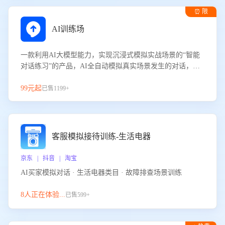
⏰ 限
时试用
AI训练场
一款利用AI大模型能力，实现沉浸式模拟实战场景的“智能
对话练习”的产品，AI全自动模拟真实场景发生的对话，企
业可以帮助员工提升客服接待技巧，持续提升客服团队的销
服能力。
99元起
已售1199+
客服模拟接待训练-生活电器
京东 | 抖音 | 淘宝
AI买家模拟对话 · 生活电器类目 · 故障排查场景训练
8人正在体验...
已售599+