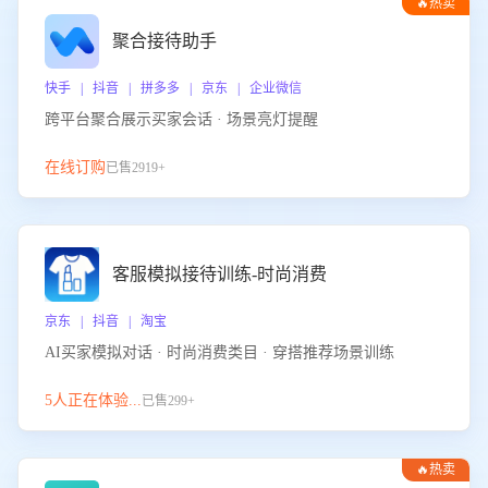
🔥热卖
聚合接待助手
快手 | 抖音 | 拼多多 | 京东 | 企业微信
跨平台聚合展示买家会话 · 场景亮灯提醒
在线订购
已售2919+
客服模拟接待训练-时尚消费
京东 | 抖音 | 淘宝
AI买家模拟对话 · 时尚消费类目 · 穿搭推荐场景训练
5人正在体验...
已售299+
🔥热卖