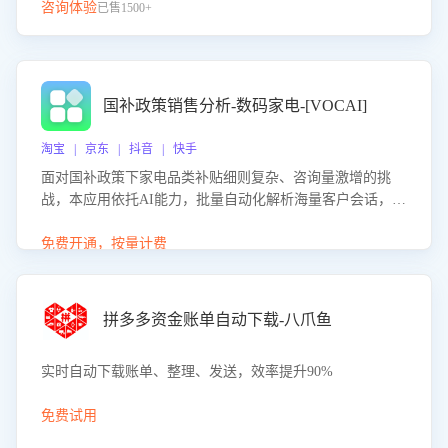
咨询体验
已售1500+
国补政策销售分析-数码家电-[VOCAI]
淘宝 | 京东 | 抖音 | 快手
面对国补政策下家电品类补贴细则复杂、咨询量激增的挑
战，本应用依托AI能力，批量自动化解析海量客户会话，精
准识别消费者对能以旧换新、补贴额度等政策的关注焦点与
购买意向，深度洞察决策动因。同时全面评估客服团队政策
免费开通，按量计费
解读准确性与响应效率，定位服务薄弱环节，为企业提供数
据驱动的策略优化建议与培训支持，助力提升政策响应速
度、客服转化能力及销售业绩。
拼多多资金账单自动下载-八爪鱼
实时自动下载账单、整理、发送，效率提升90%
免费试用