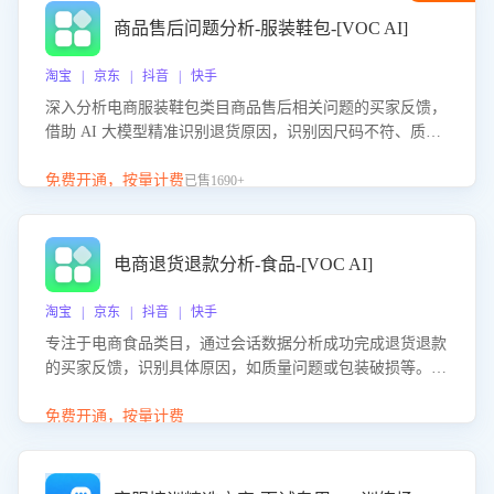
商品售后问题分析-服装鞋包-[VOC AI]
淘宝 | 京东 | 抖音 | 快手
深入分析电商服装鞋包类目商品售后相关问题的买家反馈，
借助 AI 大模型精准识别退货原因，识别因尺码不符、质量
问题等导致的退货原因，给出全方位优化产品与服务的建
议，助力商家优化产品或服务，实现销售额的显著提升。
免费开通，按量计费
已售1690+
电商退货退款分析-食品-[VOC AI]
淘宝 | 京东 | 抖音 | 快手
专注于电商食品类目，通过会话数据分析成功完成退货退款
的买家反馈，识别具体原因，如质量问题或包装破损等。结
合AI大模型，自动评估客服挽回效果，输出优化策略，助力
商家降低退款率，提升售后效率。
免费开通，按量计费