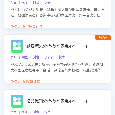
淘宝 | 京东 | 抖音 | 快手
VOC电商竞品分析是一款基于AI大模型的智能决策工具，专
注于挖掘消费者在咨询中提及的竞品对比与跨平台比价信
息。该应用能够精准识别被频繁对比的竞品品牌、咨询量、
商品信息，进行多维度交叉对比，并分析消费者的比价行
免费开通，按量计费
为。通过提供数据驱动的竞品洞察与差异化策略建议，帮助
🔥热卖
企业优化营销话术、突出产品与服务优势，有效提升咨询转
化率，避免陷入单纯价格竞争，实现精准扬长避短。
顾客流失分析-数码家电-[VOC AI]
京东 | 淘宝 | 抖音 | 拼多多 | 快手
VOC AI 买家流失分析应用专为数码家电企业打造，通过AI
大模型深度挖掘用户会话、评论及行为数据，精准识别高流
失风险客户，并定位流失原因：包括产品质量缺陷、售后响
应延迟、竞品价格冲击等。系统自动输出可落地的挽回策
免费开通,按量计费
略，迅速同步到店铺运营团队。
赠品促销分析-数码家电-[VOC AI]
淘宝 | 京东 | 抖音 | 快手