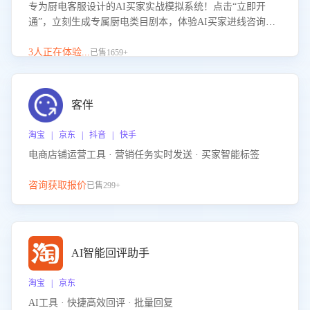
专为厨电客服设计的AI买家实战模拟系统！点击“立即开
通”，立刻生成专属厨电类目剧本，体验AI买家进线咨询真
实场景训练，快速掌握针对家用厨电商品的“功能咨询”等真
实场景应对技巧！
3人正在体验...
已售1659+
客伴
淘宝 | 京东 | 抖音 | 快手
电商店铺运营工具 · 营销任务实时发送 · 买家智能标签
咨询获取报价
已售299+
AI智能回评助手
淘宝 | 京东
AI工具 · 快捷高效回评 · 批量回复