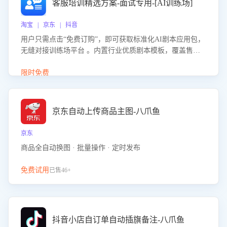
客服培训精选方案-面试专用-[AI训练场]
淘宝 | 京东 | 抖音
用户只需点击“免费订购”，即可获取标准化AI剧本应用包，
无缝对接训练场平台 。内置行业优质剧本模板，覆盖售前
咨询、售后处理等全场景，消除复杂部署流程，节省90%的
初始化时间，助力企业快速启动智能客服训练
限时免费
京东自动上传商品主图-八爪鱼
京东
商品全自动换图 · 批量操作 · 定时发布
免费试用
已售46+
抖音小店自订单自动插旗备注-八爪鱼