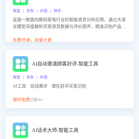
淘宝 | 京东 | 抖音 | 快手
这是一款面向数码家电行业的智能退货分析应用，通过大语
言模型深度解析买家退货数据与评价原声，精准识别产品质
量、描述不符、物流破损等核心退货原因，并输出可落地的
改进建议，通过挖掘用户痛点驱动产品迭代，从根本上降低
免费开通，按量计费
退货率，进而降低因技术差异或服务疏漏导致的退款率。
AI自动邀请顾客好评-智能工具
淘宝 | 京东 | 抖音
AI工具 · 自动邀评 · 潜在好评买家识别
限时免费
已售99+
AI话术大师-智能工具