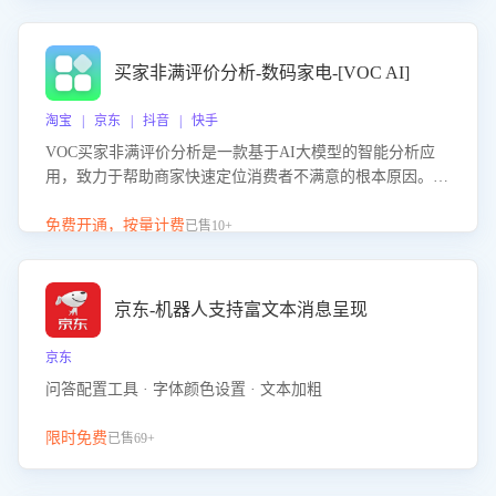
成效。系统可自动生成针对性改进策略，包括沟通话术优
化、流程规范及部门协同建议，从而提升客服团队舆情应对
能力，阻断差评扩散，维护品牌声誉，实现客户满意度的持
买家非满评价分析-数码家电-[VOC AI]
续提升。
淘宝 | 京东 | 抖音 | 快手
VOC买家非满评价分析是一款基于AI大模型的智能分析应
用，致力于帮助商家快速定位消费者不满意的根本原因。该
产品可自动识别非满评价中的关键问题，区别问题是否属于
客服原因或其它部门原因，明确责任归属，提供可落地的改
免费开通，按量计费
已售10+
进建议与策略方向。通过深入挖掘会话内容，商家可针对性
优化服务流程、提升客服质量，并协同相关部门推进体验整
改，有效提升客户满意度和店铺整体服务质量。
京东-机器人支持富文本消息呈现
京东
问答配置工具 · 字体颜色设置 · 文本加粗
限时免费
已售69+