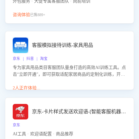
外包服务 · 大促专属客服团队 · 岗前培训
咨询体验
已售889+
客服模拟接待训练-家具用品
京东 | 抖音 | 淘宝
专为家具用品类目客服团队量身打造的高效AI训练工具。点
击“立即开通”，即可获取适配家居商品的定制化训练，开启
模拟真实客户对话的演练。针对性提升客服在家具用品功
能、尺寸参数咨询等高频场景下的专业应对能力。
2人正在体验...
京东-卡片样式发送欢迎语-[智能客服机器人]
京东
AI工具 · 欢迎语配置 · 商品推荐