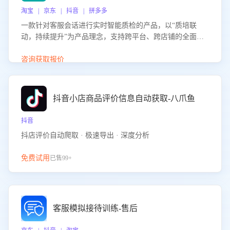
淘宝 | 京东 | 抖音 | 拼多多
一款针对客服会话进行实时智能质检的产品，以“质培联
动，持续提升”为产品理念，支持跨平台、跨店铺的全面、
实时、智能化质检，并根据质检结果形成质培联动，持续提
升客服团队的销服能力。
咨询获取报价
抖音小店商品评价信息自动获取-八爪鱼
抖音
抖店评价自动爬取 · 极速导出 · 深度分析
免费试用
已售99+
客服模拟接待训练-售后