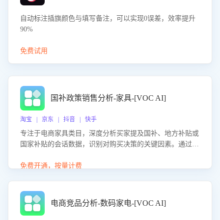
自动标注插旗颜色与填写备注，可以实现0误差，效率提升
90%
免费试用
国补政策销售分析-家具-[VOC AI]
淘宝 | 京东 | 抖音 | 快手
专注于电商家具类目，深度分析买家提及国补、地方补贴或
国家补贴的会话数据，识别对购买决策的关键因素。通过AI
大模型评估客服在政策宣传、回应及互动中的表现，生成优
化策略，助力商家利用国补政策提升GMV。
免费开通，按量计费
电商竞品分析-数码家电-[VOC AI]