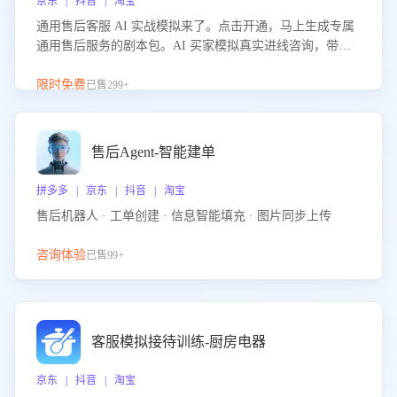
京东 | 抖音 | 淘宝
通用售后客服 AI 实战模拟来了。点击开通，马上生成专属
通用售后服务的剧本包。AI 买家模拟真实进线咨询，带您
的客服团队进行沉浸式训练，快速吃透功能咨询等售后场景
的应对要点，轻松提升服务能力。
限时免费
已售299+
售后Agent-智能建单
拼多多 | 京东 | 抖音 | 淘宝
售后机器人 · 工单创建 · 信息智能填充 · 图片同步上传
咨询体验
已售99+
客服模拟接待训练-厨房电器
京东 | 抖音 | 淘宝