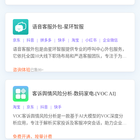
语音客服外包-星环智服
京东 | 抖音 | 拼多多 | 快手 | 淘宝 | 小红书 | 企业微信
语音客服外包是由星环智服提供专业的呼叫中心外包服务，
它依托全国10大线下职场布局和严选客服团队，专注于为企
业提供高效的语音呼叫解决方案。这项服务旨在通过专业的
客服团队和智能工具提升语音客服服务效率和质量，帮助企
咨询体验
已售99+
业实现降本增效。
客诉舆情风险分析-数码家电-[VOC AI]
淘宝 | 京东 | 抖音 | 快手
VOC客诉舆情风险分析是一款基于AI大模型的VOC深度分
析应用，专注于解析买家投诉及客服冲突会话，助力企业精
准防控舆情风险。该产品通过智能定位高风险会话、精准判
别客户情绪、归因争议根源，并客观评估客服应对合理性与
免费开通，按量计费