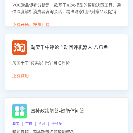
VOC赠品促销分析是一款基于AI大模型的智能决策工具，通
过深度解析消费者咨询会话，精准洞察用户对赠品及促销政
策的真实偏好与需求。该应用可识别高吸引力赠品和热门促
销诉求，帮助企业制定个性化赠品组合策略，优化资源投放
免费开通，按量计费
并淘汰低效赠品，在提升成交转化率的同时有效控制成本，
实现促销效果最大化。
淘宝千牛评论自动回评机器人-八爪鱼
淘宝千牛“待卖家评价”自动评价
免费试用
国补政策解答-智能体问答
淘宝 | 京东 | 抖音 | 拼多多
智能客服 · 国补政策问题智能解答