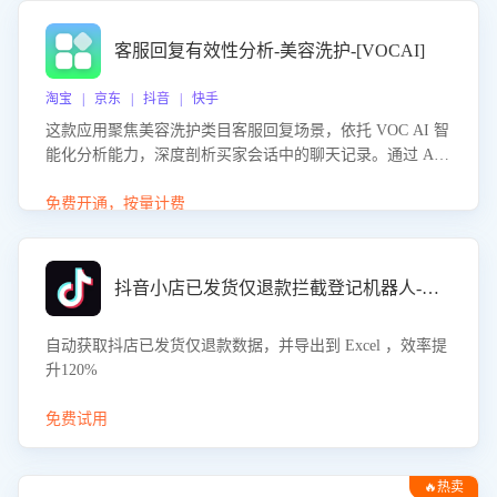
客服回复有效性分析-美容洗护-[VOCAI]
淘宝 | 京东 | 抖音 | 快手
这款应用聚焦美容洗护类目客服回复场景，依托 VOC AI 智
能化分析能力，深度剖析买家会话中的聊天记录。通过 AI
大模型精准定位客服在不同场景的理解与回应难点，评判解
答的有效性与完整性，输出针对性改进策略，助力商家快速
免费开通，按量计费
优化快捷话术，提升客服接待响应率与服务质量。
抖音小店已发货仅退款拦截登记机器人-八爪鱼
自动获取抖店已发货仅退款数据，并导出到 Excel ，效率提
升120%
免费试用
🔥热卖