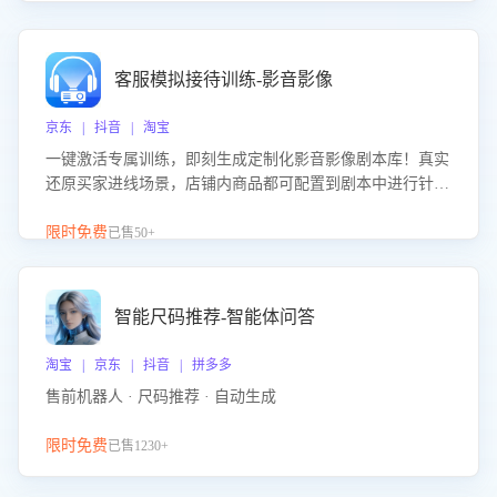
客服模拟接待训练-影音影像
京东 | 抖音 | 淘宝
一键激活专属训练，即刻生成定制化影音影像剧本库！真实
还原买家进线场景，店铺内商品都可配置到剧本中进行针对
性训练，加强商品知识解答能力，提升客服售前转化率。点
击 “立即开通”，快速获取影音影像类目剧本，一键开启客服
限时免费
已售50+
培训。
智能尺码推荐-智能体问答
淘宝 | 京东 | 抖音 | 拼多多
售前机器人 · 尺码推荐 · 自动生成
限时免费
已售1230+