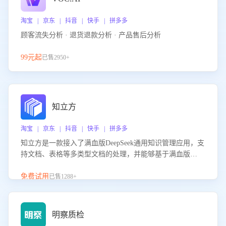
淘宝 | 京东 | 抖音 | 快手 | 拼多多
顾客流失分析 · 退货退款分析 · 产品售后分析
99元起
已售2950+
知立方
淘宝 | 京东 | 抖音 | 快手 | 拼多多
知立方是一款接入了满血版DeepSeek通用知识管理应用，支
持文档、表格等多类型文档的处理，并能够基于满血版
DeepSeek做知识应答。它能够为多种应用场景提供强大的知
识支持，帮助用户高效管理和利用知识资源。通过该产品，
免费试用
已售1288+
用户可以轻松实现文档的上传、分类、检索，提升知识管理
的智能化水平。
明察质检