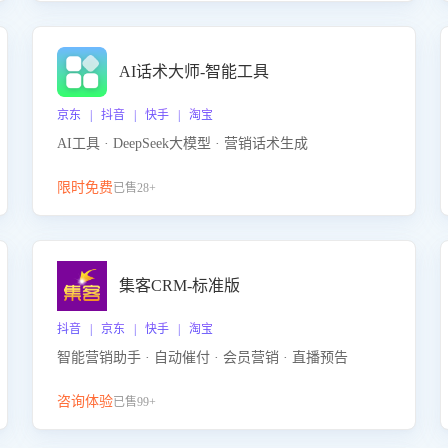
AI话术大师-智能工具
京东 | 抖音 | 快手 | 淘宝
AI工具 · DeepSeek大模型 · 营销话术生成
限时免费
已售28+
集客CRM-标准版
抖音 | 京东 | 快手 | 淘宝
智能营销助手 · 自动催付 · 会员营销 · 直播预告
咨询体验
已售99+