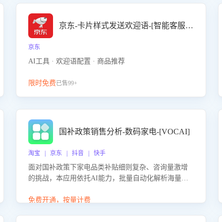
京东-卡片样式发送欢迎语-[智能客服机器人]
京东
AI工具 · 欢迎语配置 · 商品推荐
限时免费
已售99+
国补政策销售分析-数码家电-[VOCAI]
淘宝 | 京东 | 抖音 | 快手
面对国补政策下家电品类补贴细则复杂、咨询量激增
的挑战，本应用依托AI能力，批量自动化解析海量客
户会话，精准识别消费者对能以旧换新、补贴额度等
政策的关注焦点与购买意向，深度洞察决策动因。同
免费开通，按量计费
时全面评估客服团队政策解读准确性与响应效率，定
位服务薄弱环节，为企业提供数据驱动的策略优化建