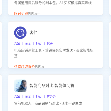
专属通用售后服务的剧本包。AI 买家模拟真实进线咨
询，带您的客服团队进行沉浸式训练，快速吃透功能
咨询等售后场景的应对要点，轻松提升服务能力。
限时免费
已售299+
客伴
淘宝 | 京东 | 抖音 | 快手
电商店铺运营工具 · 营销任务实时发送 · 买家智能标
签
咨询获取报价
已售299+
智能商品对比-智能体问答
淘宝 | 京东 | 抖音 | 拼多多
售前机器人 · 商品识别与对比 ·话术一键生成