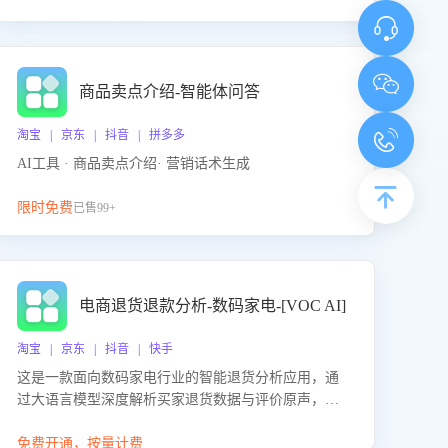
商品卖点介绍-智能体问答
淘宝 | 京东 | 抖音 | 拼多多
AI工具 · 商品卖点介绍· 营销话术生成
限时免费
已售99+
电商退货退款分析-数码家电-[VOC AI]
淘宝 | 京东 | 抖音 | 快手
这是一款面向数码家电行业的智能退货分析应用，通
过大语言模型深度解析买家退货数据与评价原声，精
准识别产品质量、描述不符、物流破损等核心退货原
因，并输出可落地的改进建议，通过挖掘用户痛点驱
免费开通，按量计费