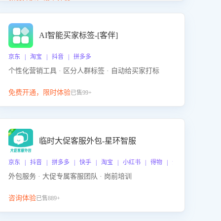
动产品迭代，从根本上降低退货率，进而降低因技术
差异或服务疏漏导致的退款率。
AI智能买家标签-[客伴]
京东 | 淘宝 | 抖音 | 拼多多
个性化营销工具 · 区分人群标签 · 自动给买家打标
免费开通，限时体验
已售99+
临时大促客服外包-星环智服
京东 | 抖音 | 拼多多 | 快手 | 淘宝 | 小红书 | 得物 | 企业微信
外包服务 · 大促专属客服团队 · 岗前培训
咨询体验
已售889+