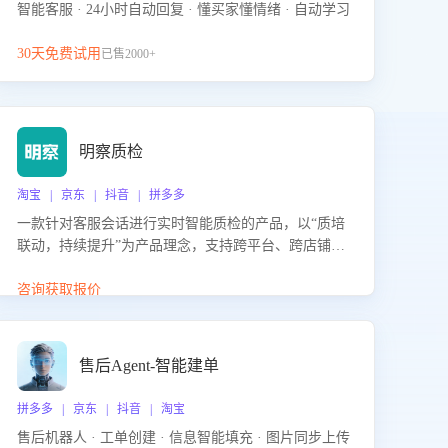
智能客服 · 24小时自动回复 · 懂买家懂情绪 · 自动学习
30天免费试用
已售2000+
明察质检
淘宝 | 京东 | 抖音 | 拼多多
一款针对客服会话进行实时智能质检的产品，以“质培
联动，持续提升”为产品理念，支持跨平台、跨店铺的
全面、实时、智能化质检，并根据质检结果形成质培
联动，持续提升客服团队的销服能力。
咨询获取报价
售后Agent-智能建单
拼多多 | 京东 | 抖音 | 淘宝
售后机器人 · 工单创建 · 信息智能填充 · 图片同步上传