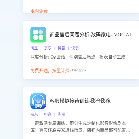
答、商品卖点介绍等智能体提供完整、全面、准确的
商品知识。
限时免费
商品售后问题分析-数码家电-[VOC AI]
淘宝 | 京东 | 抖音 | 快手
深度分析买家会话 · 识别售后痛点 · 报表自动生成
免费开通，按量计费
已售1660+
客服模拟接待训练-影音影像
京东 | 抖音 | 淘宝
一键激活专属训练，即刻生成定制化影音影像剧本
库！真实还原买家进线场景，店铺内商品都可配置到
剧本中进行针对性训练，加强商品知识解答能力，提