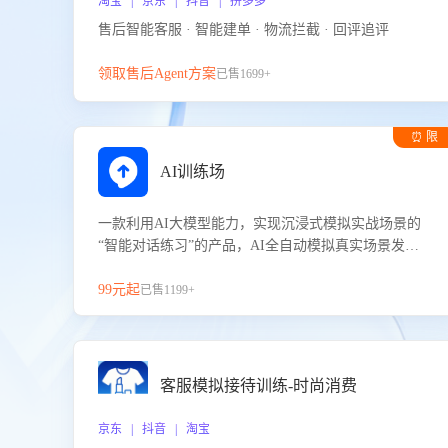
淘宝 | 京东 | 抖音 | 拼多多
售后智能客服 · 智能建单 · 物流拦截 · 回评追评
领取售后Agent方案
已售1699+
⏰ 限
时试用
AI训练场
一款利用AI大模型能力，实现沉浸式模拟实战场景的
“智能对话练习”的产品，AI全自动模拟真实场景发生
的对话，企业可以帮助员工提升客服接待技巧，持续
提升客服团队的销服能力。
99元起
已售1199+
客服模拟接待训练-时尚消费
京东 | 抖音 | 淘宝