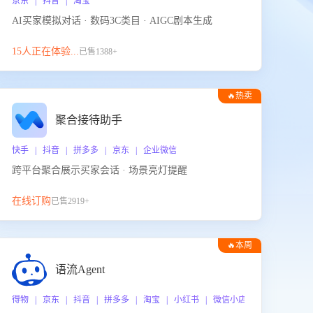
京东 | 抖音 | 淘宝
AI买家模拟对话 · 数码3C类目 · AIGC剧本生成
15人正在体验...
已售1388+
🔥热卖
聚合接待助手
快手 | 抖音 | 拼多多 | 京东 | 企业微信
跨平台聚合展示买家会话 · 场景亮灯提醒
在线订购
已售2919+
🔥本周
热门
语流Agent
 企业微信
得物 | 京东 | 抖音 | 拼多多 | 淘宝 | 小红书 | 微信小店 | 快手 | 唯品