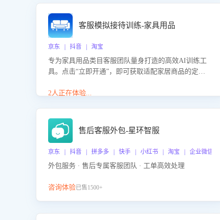
客服模拟接待训练-家具用品
京东 | 抖音 | 淘宝
专为家具用品类目客服团队量身打造的高效AI训练工
具。点击“立即开通”，即可获取适配家居商品的定制
化训练，开启模拟真实客户对话的演练。针对性提升
客服在家具用品功能、尺寸参数咨询等高频场景下的
2人正在体验...
专业应对能力。
售后客服外包-星环智服
京东 | 抖音 | 拼多多 | 快手 | 小红书 | 淘宝 | 企业微信
外包服务 · 售后专属客服团队 · 工单高效处理
咨询体验
已售1500+