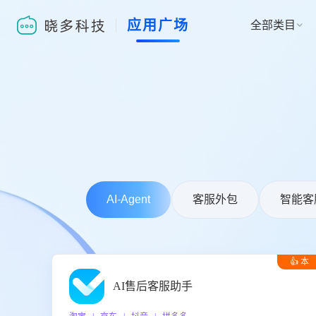
应用广场
全部类目

AI-Agent
客服外包
智能客
👍 本
周推荐
AI售后客服助手