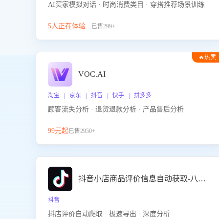
AI买家模拟对话 · 时尚消费类目 · 穿搭推荐场景训练
5人正在体验...
已售299+
🔥热卖
VOC.AI
淘宝 | 京东 | 抖音 | 快手 | 拼多多
顾客流失分析 · 退货退款分析 · 产品售后分析
99元起
已售2950+
抖音小店商品评价信息自动获取-八爪鱼
抖音
抖店评价自动爬取 · 极速导出 · 深度分析