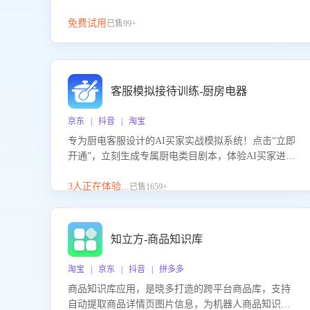
免费试用
已售99+
客服模拟接待训练-厨房电器
京东 | 抖音 | 淘宝
专为厨电客服设计的AI买家实战模拟系统！点击“立即
开通”，立刻生成专属厨电类目剧本，体验AI买家进线
咨询真实场景训练，快速掌握针对家用厨电商品的“功
能咨询”等真实场景应对技巧！
3人正在体验...
已售1659+
知立方-商品知识库
淘宝 | 京东 | 抖音 | 拼多多
商品知识库应用，是晓多打造的跨平台商品库，支持
自动提取商品详情页图片信息，为机器人商品知识问