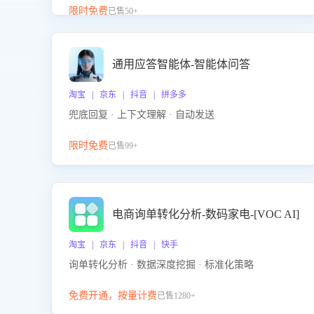
升客服售前转化率。点击 “立即开通”，快速获取影音
限时免费
已售50+
影像类目剧本，一键开启客服培训。
通用应答智能体-智能体问答
淘宝 | 京东 | 抖音 | 拼多多
兜底回复 · 上下文理解 · 自动发送
限时免费
已售99+
电商询单转化分析-数码家电-[VOC AI]
淘宝 | 京东 | 抖音 | 快手
询单转化分析 · 数据深度挖掘 · 标准化策略
免费开通，按量计费
已售1280+