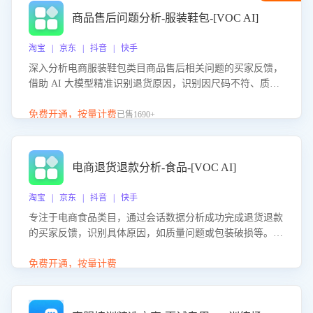
商品售后问题分析-服装鞋包-[VOC AI]
淘宝 | 京东 | 抖音 | 快手
深入分析电商服装鞋包类目商品售后相关问题的买家反馈，
借助 AI 大模型精准识别退货原因，识别因尺码不符、质量
问题等导致的退货原因，给出全方位优化产品与服务的建
议，助力商家优化产品或服务，实现销售额的显著提升。
免费开通，按量计费
已售1690+
电商退货退款分析-食品-[VOC AI]
淘宝 | 京东 | 抖音 | 快手
专注于电商食品类目，通过会话数据分析成功完成退货退款
的买家反馈，识别具体原因，如质量问题或包装破损等。结
合AI大模型，自动评估客服挽回效果，输出优化策略，助力
商家降低退款率，提升售后效率。
免费开通，按量计费