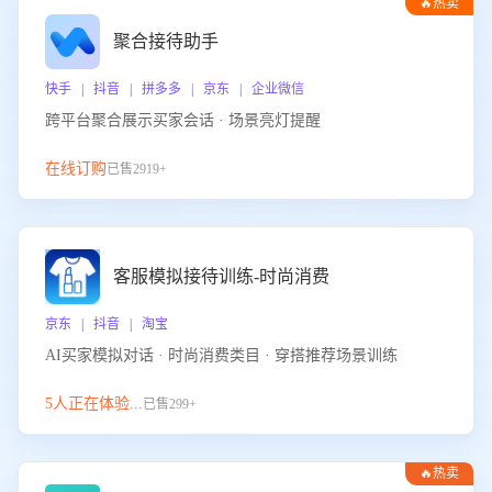
🔥热卖
聚合接待助手
快手 | 抖音 | 拼多多 | 京东 | 企业微信
跨平台聚合展示买家会话 · 场景亮灯提醒
在线订购
已售2919+
客服模拟接待训练-时尚消费
京东 | 抖音 | 淘宝
AI买家模拟对话 · 时尚消费类目 · 穿搭推荐场景训练
5人正在体验...
已售299+
🔥热卖