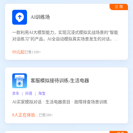
⏰ 限
时试用
AI训练场
一款利用AI大模型能力，实现沉浸式模拟实战场景的“智能
对话练习”的产品，AI全自动模拟真实场景发生的对话，企
业可以帮助员工提升客服接待技巧，持续提升客服团队的销
服能力。
99元起
已售1199+
客服模拟接待训练-生活电器
京东 | 抖音 | 淘宝
AI买家模拟对话 · 生活电器类目 · 故障排查场景训练
8人正在体验...
已售599+