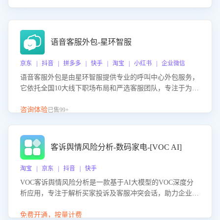
语音客服外包-星环智服
京东 | 抖音 | 拼多多 | 快手 | 淘宝 | 小红书 | 企业微信
语音客服外包是由星环智服提供专业的呼叫中心外包服务，
它依托全国10大线下职场布局和严选客服团队，专注于为企
业提供高效的语音呼叫解决方案。这项服务旨在通过专业的
客服团队和智能工具提升语音客服服务效率和质量，帮助企
咨询体验
已售99+
业实现降本增效。
客诉舆情风险分析-数码家电-[VOC AI]
淘宝 | 京东 | 抖音 | 快手
VOC客诉舆情风险分析是一款基于AI大模型的VOC深度分
析应用，专注于解析买家投诉及客服冲突会话，助力企业精
准防控舆情风险。该产品通过智能定位高风险会话、精准判
别客户情绪、归因争议根源，并客观评估客服应对合理性与
免费开通，按量计费