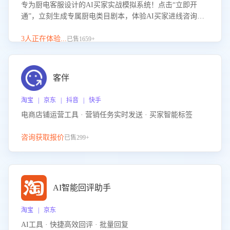
专为厨电客服设计的AI买家实战模拟系统！点击“立即开
通”，立刻生成专属厨电类目剧本，体验AI买家进线咨询真
实场景训练，快速掌握针对家用厨电商品的“功能咨询”等真
实场景应对技巧！
3人正在体验...
已售1659+
客伴
淘宝 | 京东 | 抖音 | 快手
电商店铺运营工具 · 营销任务实时发送 · 买家智能标签
咨询获取报价
已售299+
AI智能回评助手
淘宝 | 京东
AI工具 · 快捷高效回评 · 批量回复