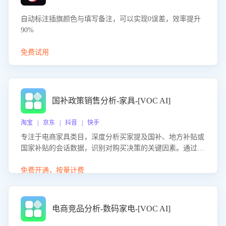
自动标注插旗颜色与填写备注，可以实现0误差，效率提升
90%
免费试用
国补政策销售分析-家具-[VOC AI]
淘宝 | 京东 | 抖音 | 快手
专注于电商家具类目，深度分析买家提及国补、地方补贴或
国家补贴的会话数据，识别对购买决策的关键因素。通过AI
大模型评估客服在政策宣传、回应及互动中的表现，生成优
化策略，助力商家利用国补政策提升GMV。
免费开通，按量计费
电商竞品分析-数码家电-[VOC AI]