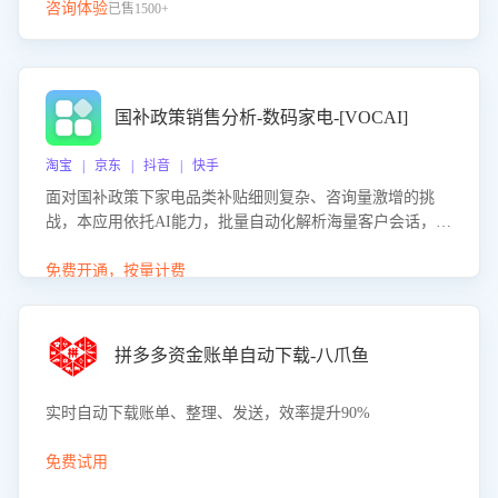
咨询体验
已售1500+
国补政策销售分析-数码家电-[VOCAI]
淘宝 | 京东 | 抖音 | 快手
面对国补政策下家电品类补贴细则复杂、咨询量激增的挑
战，本应用依托AI能力，批量自动化解析海量客户会话，精
准识别消费者对能以旧换新、补贴额度等政策的关注焦点与
购买意向，深度洞察决策动因。同时全面评估客服团队政策
免费开通，按量计费
解读准确性与响应效率，定位服务薄弱环节，为企业提供数
据驱动的策略优化建议与培训支持，助力提升政策响应速
度、客服转化能力及销售业绩。
拼多多资金账单自动下载-八爪鱼
实时自动下载账单、整理、发送，效率提升90%
免费试用