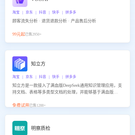
淘宝 | 京东 | 抖音 | 快手 | 拼多多
顾客流失分析 · 退货退款分析 · 产品售后分析
99元起
已售2950+
知立方
淘宝 | 京东 | 抖音 | 快手 | 拼多多
知立方是一款接入了满血版DeepSeek通用知识管理应用，支
持文档、表格等多类型文档的处理，并能够基于满血版
DeepSeek做知识应答。它能够为多种应用场景提供强大的知
识支持，帮助用户高效管理和利用知识资源。通过该产品，
免费试用
已售1288+
用户可以轻松实现文档的上传、分类、检索，提升知识管理
的智能化水平。
明察质检