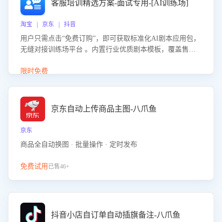
客服培训精选方案-面试专用-[AI训练场]
淘宝 | 京东 | 抖音
用户只需点击“免费订购”，即可获取标准化AI剧本应用包，
无缝对接训练场平台 。内置行业优质剧本模板，覆盖售前
咨询、售后处理等全场景，消除复杂部署流程，节省90%的
初始化时间，助力企业快速启动智能客服训练
限时免费
京东自动上传商品主图-八爪鱼
京东
商品全自动换图 · 批量操作 · 定时发布
免费试用
已售46+
抖音小店自订单自动插旗备注-八爪鱼