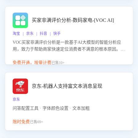
成效。系统可自动生成针对性改进策略，包括沟通话术优
化、流程规范及部门协同建议，从而提升客服团队舆情应对
能力，阻断差评扩散，维护品牌声誉，实现客户满意度的持
买家非满评价分析-数码家电-[VOC AI]
续提升。
淘宝 | 京东 | 抖音 | 快手
VOC买家非满评价分析是一款基于AI大模型的智能分析应
用，致力于帮助商家快速定位消费者不满意的根本原因。该
产品可自动识别非满评价中的关键问题，区别问题是否属于
客服原因或其它部门原因，明确责任归属，提供可落地的改
免费开通，按量计费
已售10+
进建议与策略方向。通过深入挖掘会话内容，商家可针对性
优化服务流程、提升客服质量，并协同相关部门推进体验整
改，有效提升客户满意度和店铺整体服务质量。
京东-机器人支持富文本消息呈现
京东
问答配置工具 · 字体颜色设置 · 文本加粗
限时免费
已售69+