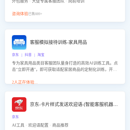
外包服务 · 大促专属客服团队 · 岗前培训
咨询体验
已售889+
客服模拟接待训练-家具用品
京东 | 抖音 | 淘宝
专为家具用品类目客服团队量身打造的高效AI训练工具。点
击“立即开通”，即可获取适配家居商品的定制化训练，开启
模拟真实客户对话的演练。针对性提升客服在家具用品功
能、尺寸参数咨询等高频场景下的专业应对能力。
2人正在体验...
京东-卡片样式发送欢迎语-[智能客服机器人]
京东
AI工具 · 欢迎语配置 · 商品推荐