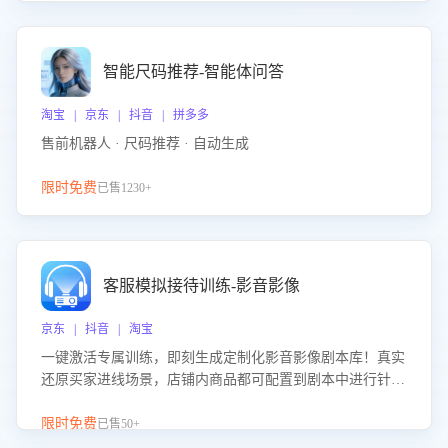
智能尺码推荐-智能体问答
淘宝 | 京东 | 抖音 | 拼多多
售前机器人 · 尺码推荐 · 自动生成
限时免费
已售1230+
客服模拟接待训练-影音影像
京东 | 抖音 | 淘宝
一键激活专属训练，即刻生成定制化影音影像剧本库！真实
还原买家进线场景，店铺内商品都可配置到剧本中进行针对
性训练，加强商品知识解答能力，提升客服售前转化率。点
击 “立即开通”，快速获取影音影像类目剧本，一键开启客服
限时免费
已售50+
培训。