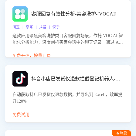
客服回复有效性分析-美容洗护-[VOCAI]
淘宝 | 京东 | 抖音 | 快手
这款应用聚焦美容洗护类目客服回复场景，依托 VOC AI 智
能化分析能力，深度剖析买家会话中的聊天记录。通过 AI
大模型精准定位客服在不同场景的理解与回应难点，评判解
答的有效性与完整性，输出针对性改进策略，助力商家快速
免费开通，按量计费
优化快捷话术，提升客服接待响应率与服务质量。
抖音小店已发货仅退款拦截登记机器人-八爪鱼
自动获取抖店已发货仅退款数据，并导出到 Excel ，效率提
升120%
免费试用
🔥热卖