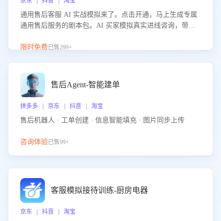
京东 | 抖音 | 淘宝
通用售后客服 AI 实战模拟来了。点击开通，马上生成专属
通用售后服务的剧本包。AI 买家模拟真实进线咨询，带您
的客服团队进行沉浸式训练，快速吃透功能咨询等售后场景
的应对要点，轻松提升服务能力。
限时免费
已售299+
售后Agent-智能建单
拼多多 | 京东 | 抖音 | 淘宝
售后机器人 · 工单创建 · 信息智能填充 · 图片同步上传
咨询体验
已售99+
客服模拟接待训练-厨房电器
京东 | 抖音 | 淘宝