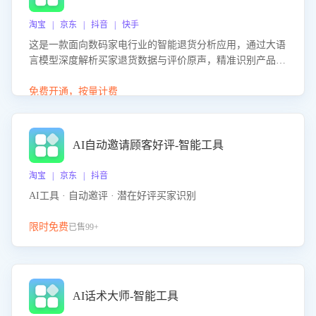
淘宝 | 京东 | 抖音 | 快手
这是一款面向数码家电行业的智能退货分析应用，通过大语
言模型深度解析买家退货数据与评价原声，精准识别产品质
量、描述不符、物流破损等核心退货原因，并输出可落地的
改进建议，通过挖掘用户痛点驱动产品迭代，从根本上降低
免费开通，按量计费
退货率，进而降低因技术差异或服务疏漏导致的退款率。
AI自动邀请顾客好评-智能工具
淘宝 | 京东 | 抖音
AI工具 · 自动邀评 · 潜在好评买家识别
限时免费
已售99+
AI话术大师-智能工具