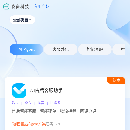
应用广场
全部类目

AI-Agent
客服外包
智能客服
智能
👍 本
周推荐
AI售后客服助手
淘宝 | 京东 | 抖音 | 拼多多
售后智能客服 · 智能建单 · 物流拦截 · 回评追评
领取售后Agent方案
已售1699+