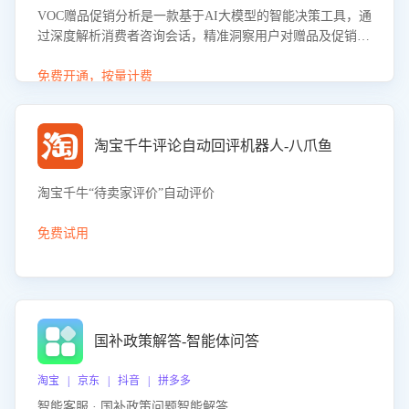
VOC赠品促销分析是一款基于AI大模型的智能决策工具，通
过深度解析消费者咨询会话，精准洞察用户对赠品及促销政
策的真实偏好与需求。该应用可识别高吸引力赠品和热门促
销诉求，帮助企业制定个性化赠品组合策略，优化资源投放
免费开通，按量计费
并淘汰低效赠品，在提升成交转化率的同时有效控制成本，
实现促销效果最大化。
淘宝千牛评论自动回评机器人-八爪鱼
淘宝千牛“待卖家评价”自动评价
免费试用
国补政策解答-智能体问答
淘宝 | 京东 | 抖音 | 拼多多
智能客服 · 国补政策问题智能解答