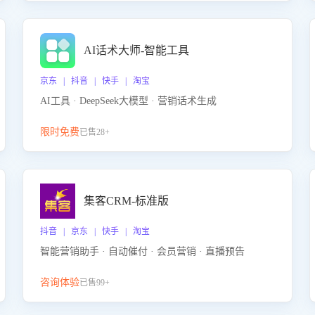
AI话术大师-智能工具
京东 | 抖音 | 快手 | 淘宝
AI工具 · DeepSeek大模型 · 营销话术生成
限时免费
已售28+
集客CRM-标准版
抖音 | 京东 | 快手 | 淘宝
智能营销助手 · 自动催付 · 会员营销 · 直播预告
咨询体验
已售99+