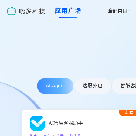
应用广场
全部类目

AI-Agent
客服外包
智能客
👍 本
周推荐
AI售后客服助手