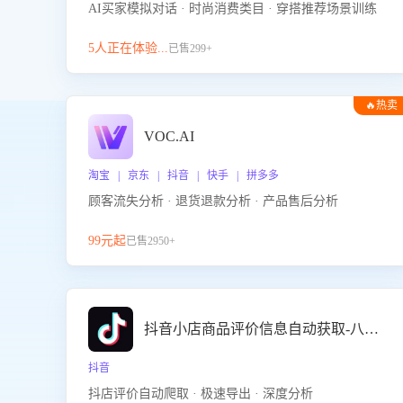
AI买家模拟对话 · 时尚消费类目 · 穿搭推荐场景训练
5人正在体验...
已售299+
🔥热卖
VOC.AI
淘宝 | 京东 | 抖音 | 快手 | 拼多多
顾客流失分析 · 退货退款分析 · 产品售后分析
99元起
已售2950+
抖音小店商品评价信息自动获取-八爪鱼
抖音
抖店评价自动爬取 · 极速导出 · 深度分析