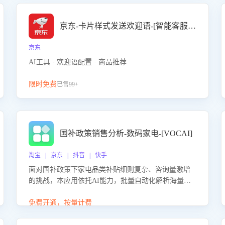
京东-卡片样式发送欢迎语-[智能客服机器人]
京东
AI工具 · 欢迎语配置 · 商品推荐
限时免费
已售99+
国补政策销售分析-数码家电-[VOCAI]
淘宝 | 京东 | 抖音 | 快手
面对国补政策下家电品类补贴细则复杂、咨询量激增
的挑战，本应用依托AI能力，批量自动化解析海量客
户会话，精准识别消费者对能以旧换新、补贴额度等
政策的关注焦点与购买意向，深度洞察决策动因。同
免费开通，按量计费
时全面评估客服团队政策解读准确性与响应效率，定
位服务薄弱环节，为企业提供数据驱动的策略优化建