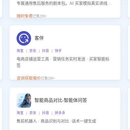
专属通用售后服务的剧本包。AI 买家模拟真实进线咨
询，带您的客服团队进行沉浸式训练，快速吃透功能
咨询等售后场景的应对要点，轻松提升服务能力。
限时免费
已售299+
客伴
淘宝 | 京东 | 抖音 | 快手
电商店铺运营工具 · 营销任务实时发送 · 买家智能标
签
咨询获取报价
已售299+
智能商品对比-智能体问答
淘宝 | 京东 | 抖音 | 拼多多
售前机器人 · 商品识别与对比 ·话术一键生成