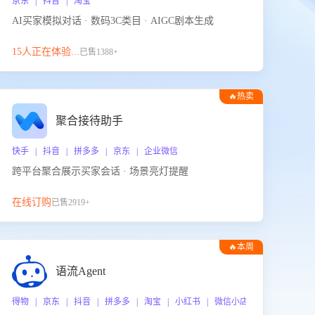
京东 | 抖音 | 淘宝
AI买家模拟对话 · 数码3C类目 · AIGC剧本生成
15人正在体验...
已售1388+
🔥热卖
聚合接待助手
快手 | 抖音 | 拼多多 | 京东 | 企业微信
跨平台聚合展示买家会话 · 场景亮灯提醒
在线订购
已售2919+
🔥本周
热门
语流Agent
 企业微信
得物 | 京东 | 抖音 | 拼多多 | 淘宝 | 小红书 | 微信小店 | 快手 | 唯品