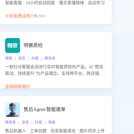
智能客服 · 24小时自动回复 · 懂买家懂情绪 · 自动学习
30天免费试用
已售2000+
明察质检
淘宝 | 京东 | 抖音 | 拼多多
一款针对客服会话进行实时智能质检的产品，以“质培
联动，持续提升”为产品理念，支持跨平台、跨店铺的
全面、实时、智能化质检，并根据质检结果形成质培
联动，持续提升客服团队的销服能力。
咨询获取报价
售后Agent-智能建单
拼多多 | 京东 | 抖音 | 淘宝
售后机器人 · 工单创建 · 信息智能填充 · 图片同步上传