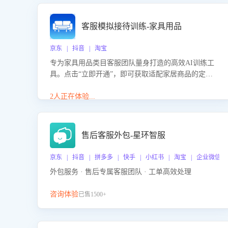
客服模拟接待训练-家具用品
京东 | 抖音 | 淘宝
专为家具用品类目客服团队量身打造的高效AI训练工
具。点击“立即开通”，即可获取适配家居商品的定制
化训练，开启模拟真实客户对话的演练。针对性提升
客服在家具用品功能、尺寸参数咨询等高频场景下的
2人正在体验...
专业应对能力。
售后客服外包-星环智服
京东 | 抖音 | 拼多多 | 快手 | 小红书 | 淘宝 | 企业微信
外包服务 · 售后专属客服团队 · 工单高效处理
咨询体验
已售1500+