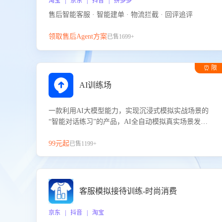
淘宝 | 京东 | 抖音 | 拼多多
售后智能客服 · 智能建单 · 物流拦截 · 回评追评
领取售后Agent方案
已售1699+
⏰ 限
时试用
AI训练场
一款利用AI大模型能力，实现沉浸式模拟实战场景的
“智能对话练习”的产品，AI全自动模拟真实场景发生
的对话，企业可以帮助员工提升客服接待技巧，持续
提升客服团队的销服能力。
99元起
已售1199+
客服模拟接待训练-时尚消费
京东 | 抖音 | 淘宝