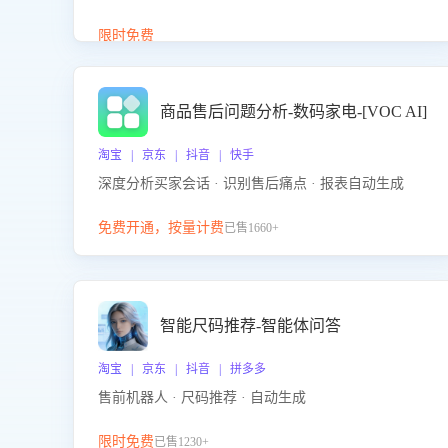
答、商品卖点介绍等智能体提供完整、全面、准确的
商品知识。
限时免费
商品售后问题分析-数码家电-[VOC AI]
淘宝 | 京东 | 抖音 | 快手
深度分析买家会话 · 识别售后痛点 · 报表自动生成
免费开通，按量计费
已售1660+
智能尺码推荐-智能体问答
淘宝 | 京东 | 抖音 | 拼多多
售前机器人 · 尺码推荐 · 自动生成
限时免费
已售1230+