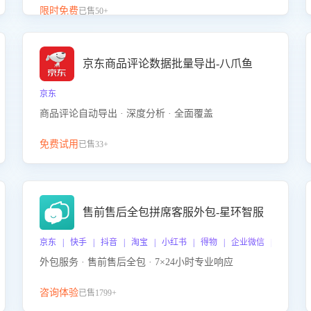
升客服售前转化率。点击 “立即开通”，快速获取影音
限时免费
已售50+
影像类目剧本，一键开启客服培训。
京东商品评论数据批量导出-八爪鱼
京东
商品评论自动导出 · 深度分析 · 全面覆盖
免费试用
已售33+
售前售后全包拼席客服外包-星环智服
京东 | 快手 | 抖音 | 淘宝 | 小红书 | 得物 | 企业微信 | 跨平台
外包服务 · 售前售后全包 · 7×24小时专业响应
咨询体验
已售1799+