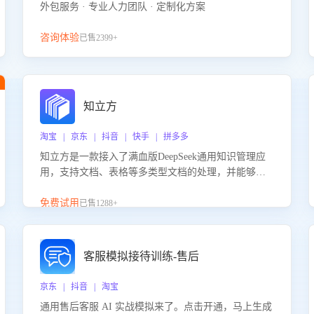
外包服务 · 专业人力团队 · 定制化方案
咨询体验
已售2399+
知立方
淘宝 | 京东 | 抖音 | 快手 | 拼多多
知立方是一款接入了满血版DeepSeek通用知识管理应
用，支持文档、表格等多类型文档的处理，并能够基
于满血版DeepSeek做知识应答。它能够为多种应用场
景提供强大的知识支持，帮助用户高效管理和利用知
免费试用
已售1288+
识资源。通过该产品，用户可以轻松实现文档的上
传、分类、检索，提升知识管理的智能化水平。
客服模拟接待训练-售后
京东 | 抖音 | 淘宝
通用售后客服 AI 实战模拟来了。点击开通，马上生成