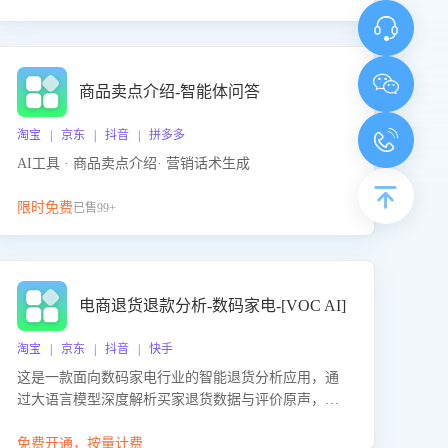
商品卖点介绍-智能体问答
淘宝 | 京东 | 抖音 | 拼多多
AI工具 · 商品卖点介绍· 营销话术生成
限时免费
已售99+
电商退货退款分析-数码家电-[VOC AI]
淘宝 | 京东 | 抖音 | 快手
这是一款面向数码家电行业的智能退货分析应用，通
过大语言模型深度解析买家退货数据与评价原声，精
准识别产品质量、描述不符、物流破损等核心退货原
因，并输出可落地的改进建议，通过挖掘用户痛点驱
免费开通，按量计费