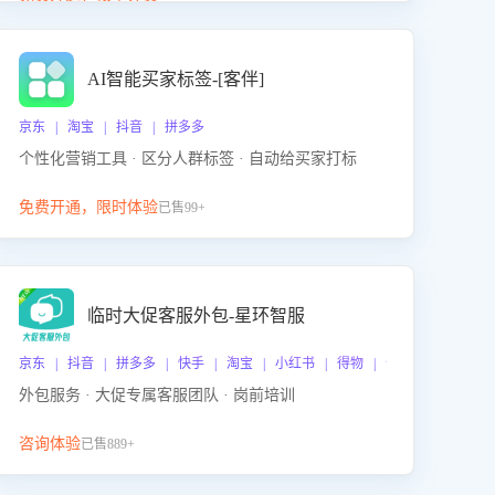
动产品迭代，从根本上降低退货率，进而降低因技术
差异或服务疏漏导致的退款率。
AI智能买家标签-[客伴]
京东 | 淘宝 | 抖音 | 拼多多
个性化营销工具 · 区分人群标签 · 自动给买家打标
免费开通，限时体验
已售99+
临时大促客服外包-星环智服
京东 | 抖音 | 拼多多 | 快手 | 淘宝 | 小红书 | 得物 | 企业微信
外包服务 · 大促专属客服团队 · 岗前培训
咨询体验
已售889+