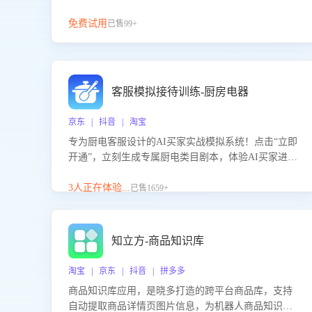
免费试用
已售99+
客服模拟接待训练-厨房电器
京东 | 抖音 | 淘宝
专为厨电客服设计的AI买家实战模拟系统！点击“立即
开通”，立刻生成专属厨电类目剧本，体验AI买家进线
咨询真实场景训练，快速掌握针对家用厨电商品的“功
能咨询”等真实场景应对技巧！
3人正在体验...
已售1659+
知立方-商品知识库
淘宝 | 京东 | 抖音 | 拼多多
商品知识库应用，是晓多打造的跨平台商品库，支持
自动提取商品详情页图片信息，为机器人商品知识问