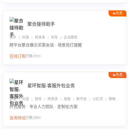
🔥热卖
聚合接待助手
快手 | 抖音 | 拼多多 | 京东 | 企业微信
跨平台聚合展示买家会话 · 场景亮灯提醒
在线订购
已售2919+
🔥热卖
星环智服-客服外包业务
京东 | 抖音 | 快手 | 拼多多 | 淘宝 | 跨平台 | 小红书 | 得物 | 企业微信
外包服务 · 专业人力团队 · 定制化方案
咨询体验
已售2399+