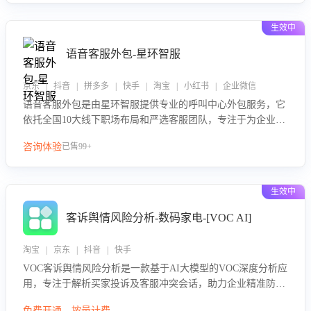
生效中
语音客服外包-星环智服
京东 | 抖音 | 拼多多 | 快手 | 淘宝 | 小红书 | 企业微信
语音客服外包是由星环智服提供专业的呼叫中心外包服务，它
依托全国10大线下职场布局和严选客服团队，专注于为企业提
供高效的语音呼叫解决方案。这项服务旨在通过专业的客服团
咨询体验
已售99+
队和智能工具提升语音客服服务效率和质量，帮助企业实现降
本增效。
生效中
客诉舆情风险分析-数码家电-[VOC AI]
淘宝 | 京东 | 抖音 | 快手
VOC客诉舆情风险分析是一款基于AI大模型的VOC深度分析应
用，专注于解析买家投诉及客服冲突会话，助力企业精准防控
舆情风险。该产品通过智能定位高风险会话、精准判别客户情
免费开通，按量计费