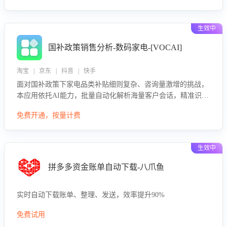
生效中
国补政策销售分析-数码家电-[VOCAI]
淘宝 | 京东 | 抖音 | 快手
面对国补政策下家电品类补贴细则复杂、咨询量激增的挑战，
本应用依托AI能力，批量自动化解析海量客户会话，精准识别
消费者对能以旧换新、补贴额度等政策的关注焦点与购买意
免费开通，按量计费
向，深度洞察决策动因。同时全面评估客服团队政策解读准确
性与响应效率，定位服务薄弱环节，为企业提供数据驱动的策
略优化建议与培训支持，助力提升政策响应速度、客服转化能
生效中
力及销售业绩。
拼多多资金账单自动下载-八爪鱼
实时自动下载账单、整理、发送，效率提升90%
免费试用