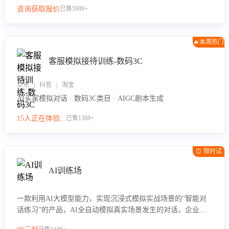
咨询获取报价
已售5999+
🔥本周热门
客服模拟接待训练-数码3C
京东 | 抖音 | 淘宝
AI买家模拟对话 · 数码3C类目 · AIGC剧本生成
15人正在体验...
已售1388+
⏰ 限时试
用
AI训练场
一款利用AI大模型能力，实现沉浸式模拟实战场景的“智能对
话练习”的产品，AI全自动模拟真实场景发生的对话，企业可
以帮助员工提升客服接待技巧，持续提升客服团队的销服能