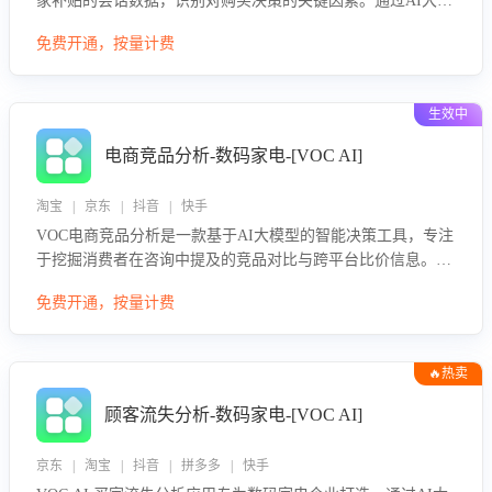
家补贴的会话数据，识别对购买决策的关键因素。通过AI大模
型评估客服在政策宣传、回应及互动中的表现，生成优化策
免费开通，按量计费
略，助力商家利用国补政策提升GMV。
生效中
电商竞品分析-数码家电-[VOC AI]
淘宝 | 京东 | 抖音 | 快手
VOC电商竞品分析是一款基于AI大模型的智能决策工具，专注
于挖掘消费者在咨询中提及的竞品对比与跨平台比价信息。该
应用能够精准识别被频繁对比的竞品品牌、咨询量、商品信
免费开通，按量计费
息，进行多维度交叉对比，并分析消费者的比价行为。通过提
供数据驱动的竞品洞察与差异化策略建议，帮助企业优化营销
话术、突出产品与服务优势，有效提升咨询转化率，避免陷入
🔥热卖
单纯价格竞争，实现精准扬长避短。
顾客流失分析-数码家电-[VOC AI]
京东 | 淘宝 | 抖音 | 拼多多 | 快手