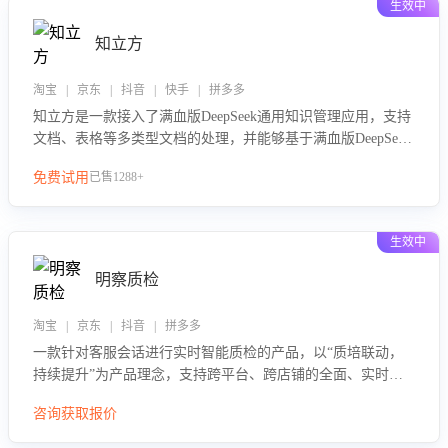
生效中
知立方
淘宝 | 京东 | 抖音 | 快手 | 拼多多
知立方是一款接入了满血版DeepSeek通用知识管理应用，支持
文档、表格等多类型文档的处理，并能够基于满血版DeepSeek
做知识应答。它能够为多种应用场景提供强大的知识支持，帮
免费试用
已售1288+
助用户高效管理和利用知识资源。通过该产品，用户可以轻松
实现文档的上传、分类、检索，提升知识管理的智能化水平。
生效中
明察质检
淘宝 | 京东 | 抖音 | 拼多多
一款针对客服会话进行实时智能质检的产品，以“质培联动，
持续提升”为产品理念，支持跨平台、跨店铺的全面、实时、
智能化质检，并根据质检结果形成质培联动，持续提升客服团
咨询获取报价
队的销服能力。