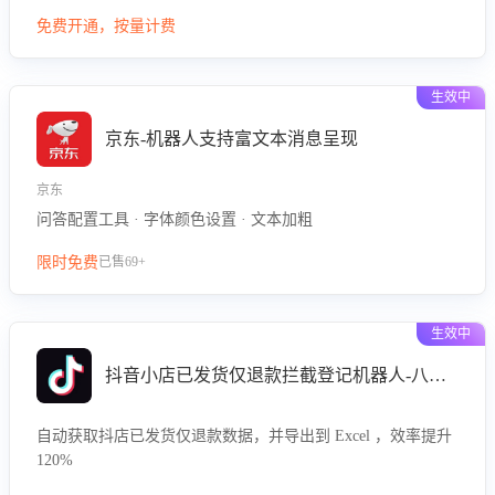
型精准定位客服在不同场景的理解与回应难点，评判解答的有
免费开通，按量计费
效性与完整性，输出针对性改进策略，助力商家快速优化快捷
话术，提升客服接待响应率与服务质量。
生效中
京东-机器人支持富文本消息呈现
京东
问答配置工具 · 字体颜色设置 · 文本加粗
限时免费
已售69+
生效中
抖音小店已发货仅退款拦截登记机器人-八爪鱼
自动获取抖店已发货仅退款数据，并导出到 Excel ，效率提升
120%