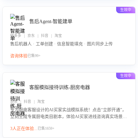
生效中
售后Agent-智能建单
拼多多 | 京东 | 抖音 | 淘宝
售后机器人 · 工单创建 · 信息智能填充 · 图片同步上传
咨询体验
已售99+
生效中
客服模拟接待训练-厨房电器
京东 | 抖音 | 淘宝
专为厨电客服设计的AI买家实战模拟系统！点击“立即开通”，
立刻生成专属厨电类目剧本，体验AI买家进线咨询真实场景训
练，快速掌握针对家用厨电商品的“功能咨询”等真实场景应对
3人正在体验...
已售1659+
技巧！