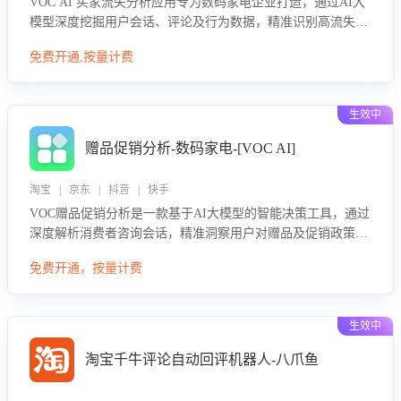
VOC AI 买家流失分析应用专为数码家电企业打造，通过AI大
模型深度挖掘用户会话、评论及行为数据，精准识别高流失风
险客户，并定位流失原因：包括产品质量缺陷、售后响应延
免费开通,按量计费
迟、竞品价格冲击等。系统自动输出可落地的挽回策略，迅速
同步到店铺运营团队。
生效中
赠品促销分析-数码家电-[VOC AI]
淘宝 | 京东 | 抖音 | 快手
VOC赠品促销分析是一款基于AI大模型的智能决策工具，通过
深度解析消费者咨询会话，精准洞察用户对赠品及促销政策的
真实偏好与需求。该应用可识别高吸引力赠品和热门促销诉
免费开通，按量计费
求，帮助企业制定个性化赠品组合策略，优化资源投放并淘汰
低效赠品，在提升成交转化率的同时有效控制成本，实现促销
效果最大化。
生效中
淘宝千牛评论自动回评机器人-八爪鱼