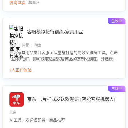
咨询体验
已售889+
生效中
客服模拟接待训练-家具用品
京东 | 抖音 | 淘宝
专为家具用品类目客服团队量身打造的高效AI训练工具。点击
“立即开通”，即可获取适配家居商品的定制化训练，开启模拟
真实客户对话的演练。针对性提升客服在家具用品功能、尺寸
2人正在体验...
参数咨询等高频场景下的专业应对能力。
生效中
京东-卡片样式发送欢迎语-[智能客服机器人]
京东
AI工具 · 欢迎语配置 · 商品推荐