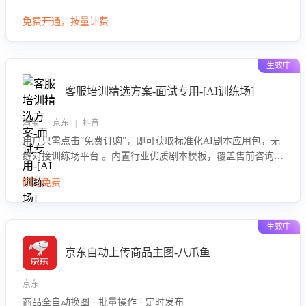
大模型，自动评估客服挽回效果，输出优化策略，助力商家降
免费开通，按量计费
低退款率，提升售后效率。
生效中
客服培训精选方案-面试专用-[AI训练场]
淘宝 | 京东 | 抖音
用户只需点击“免费订购”，即可获取标准化AI剧本应用包，无
缝对接训练场平台 。内置行业优质剧本模板，覆盖售前咨询、
售后处理等全场景，消除复杂部署流程，节省90%的初始化时
限时免费
间，助力企业快速启动智能客服训练
生效中
京东自动上传商品主图-八爪鱼
京东
商品全自动换图 · 批量操作 · 定时发布