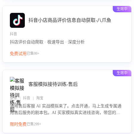
生效中
抖音小店商品评价信息自动获取-八爪鱼
抖音
抖店评价自动爬取 · 极速导出 · 深度分析
免费试用
已售99+
生效中
客服模拟接待训练-售后
京东 | 抖音 | 淘宝
通用售后客服 AI 实战模拟来了。点击开通，马上生成专属通
用售后服务的剧本包。AI 买家模拟真实进线咨询，带您的客
服团队进行沉浸式训练，快速吃透功能咨询等售后场景的应对
限时免费
已售299+
要点，轻松提升服务能力。