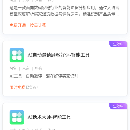
淘宝 | 京东 | 抖音 | 快手
这是一款面向数码家电行业的智能退货分析应用，通过大语言
模型深度解析买家退货数据与评价原声，精准识别产品质量、
描述不符、物流破损等核心退货原因，并输出可落地的改进建
免费开通，按量计费
议，通过挖掘用户痛点驱动产品迭代，从根本上降低退货率，
进而降低因技术差异或服务疏漏导致的退款率。
生效中
AI自动邀请顾客好评-智能工具
淘宝 | 京东 | 抖音
AI工具 · 自动邀评 · 潜在好评买家识别
限时免费
已售99+
生效中
AI话术大师-智能工具