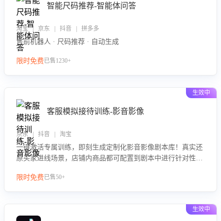
智能尺码推荐-智能体问答
淘宝 | 京东 | 抖音 | 拼多多
售前机器人 · 尺码推荐 · 自动生成
限时免费
已售1230+
生效中
客服模拟接待训练-影音影像
京东 | 抖音 | 淘宝
一键激活专属训练，即刻生成定制化影音影像剧本库！真实还
原买家进线场景，店铺内商品都可配置到剧本中进行针对性训
练，加强商品知识解答能力，提升客服售前转化率。点击 “立
限时免费
已售50+
即开通”，快速获取影音影像类目剧本，一键开启客服培训。
生效中