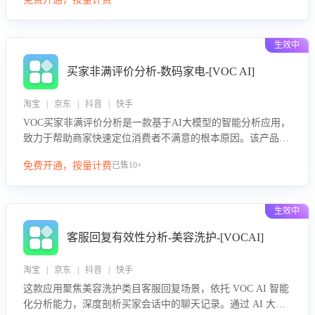
绪、归因争议根源，并客观评估客服应对合理性与成效。系统
可自动生成针对性改进策略，包括沟通话术优化、流程规范及
部门协同建议，从而提升客服团队舆情应对能力，阻断差评扩
生效中
散，维护品牌声誉，实现客户满意度的持续提升。
买家非满评价分析-数码家电-[VOC AI]
淘宝 | 京东 | 抖音 | 快手
VOC买家非满评价分析是一款基于AI大模型的智能分析应用，
致力于帮助商家快速定位消费者不满意的根本原因。该产品可
自动识别非满评价中的关键问题，区别问题是否属于客服原因
免费开通，按量计费
已售10+
或其它部门原因，明确责任归属，提供可落地的改进建议与策
略方向。通过深入挖掘会话内容，商家可针对性优化服务流
程、提升客服质量，并协同相关部门推进体验整改，有效提升
生效中
客户满意度和店铺整体服务质量。
客服回复有效性分析-美容洗护-[VOCAI]
淘宝 | 京东 | 抖音 | 快手
这款应用聚焦美容洗护类目客服回复场景，依托 VOC AI 智能
化分析能力，深度剖析买家会话中的聊天记录。通过 AI 大模