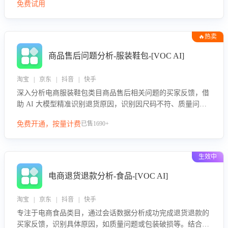
免费试用
🔥热卖
商品售后问题分析-服装鞋包-[VOC AI]
淘宝 | 京东 | 抖音 | 快手
深入分析电商服装鞋包类目商品售后相关问题的买家反馈，借
助 AI 大模型精准识别退货原因，识别因尺码不符、质量问题
等导致的退货原因，给出全方位优化产品与服务的建议，助力
免费开通，按量计费
已售1690+
商家优化产品或服务，实现销售额的显著提升。
生效中
电商退货退款分析-食品-[VOC AI]
淘宝 | 京东 | 抖音 | 快手
专注于电商食品类目，通过会话数据分析成功完成退货退款的
买家反馈，识别具体原因，如质量问题或包装破损等。结合AI