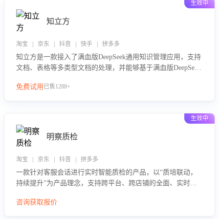
生效中
知立方
淘宝 | 京东 | 抖音 | 快手 | 拼多多
知立方是一款接入了满血版DeepSeek通用知识管理应用，支持
文档、表格等多类型文档的处理，并能够基于满血版DeepSeek
做知识应答。它能够为多种应用场景提供强大的知识支持，帮
免费试用
已售1288+
助用户高效管理和利用知识资源。通过该产品，用户可以轻松
实现文档的上传、分类、检索，提升知识管理的智能化水平。
生效中
明察质检
淘宝 | 京东 | 抖音 | 拼多多
一款针对客服会话进行实时智能质检的产品，以“质培联动，
持续提升”为产品理念，支持跨平台、跨店铺的全面、实时、
智能化质检，并根据质检结果形成质培联动，持续提升客服团
咨询获取报价
队的销服能力。