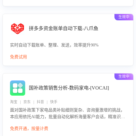
生效中
拼多多资金账单自动下载-八爪鱼
实时自动下载账单、整理、发送，效率提升90%
免费试用
生效中
国补政策销售分析-数码家电-[VOCAI]
淘宝 | 京东 | 抖音 | 快手
面对国补政策下家电品类补贴细则复杂、咨询量激增的挑战，
本应用依托AI能力，批量自动化解析海量客户会话，精准识别
消费者对能以旧换新、补贴额度等政策的关注焦点与购买意
免费开通，按量计费
向，深度洞察决策动因。同时全面评估客服团队政策解读准确