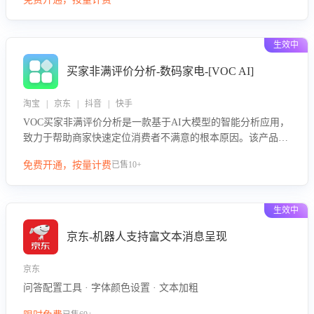
绪、归因争议根源，并客观评估客服应对合理性与成效。系统
可自动生成针对性改进策略，包括沟通话术优化、流程规范及
部门协同建议，从而提升客服团队舆情应对能力，阻断差评扩
生效中
散，维护品牌声誉，实现客户满意度的持续提升。
买家非满评价分析-数码家电-[VOC AI]
淘宝 | 京东 | 抖音 | 快手
VOC买家非满评价分析是一款基于AI大模型的智能分析应用，
致力于帮助商家快速定位消费者不满意的根本原因。该产品可
自动识别非满评价中的关键问题，区别问题是否属于客服原因
免费开通，按量计费
已售10+
或其它部门原因，明确责任归属，提供可落地的改进建议与策
略方向。通过深入挖掘会话内容，商家可针对性优化服务流
程、提升客服质量，并协同相关部门推进体验整改，有效提升
生效中
客户满意度和店铺整体服务质量。
京东-机器人支持富文本消息呈现
京东
问答配置工具 · 字体颜色设置 · 文本加粗