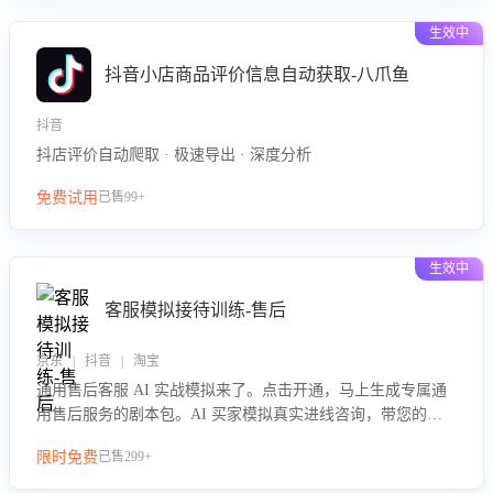
生效中
抖音小店商品评价信息自动获取-八爪鱼
抖音
抖店评价自动爬取 · 极速导出 · 深度分析
免费试用
已售99+
生效中
客服模拟接待训练-售后
京东 | 抖音 | 淘宝
通用售后客服 AI 实战模拟来了。点击开通，马上生成专属通
用售后服务的剧本包。AI 买家模拟真实进线咨询，带您的客
服团队进行沉浸式训练，快速吃透功能咨询等售后场景的应对
限时免费
已售299+
要点，轻松提升服务能力。