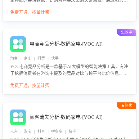
家补贴的会话数据，识别对购买决策的关键因素。通过AI大模
型评估客服在政策宣传、回应及互动中的表现，生成优化策
免费开通，按量计费
略，助力商家利用国补政策提升GMV。
生效中
电商竞品分析-数码家电-[VOC AI]
淘宝 | 京东 | 抖音 | 快手
VOC电商竞品分析是一款基于AI大模型的智能决策工具，专注
于挖掘消费者在咨询中提及的竞品对比与跨平台比价信息。该
应用能够精准识别被频繁对比的竞品品牌、咨询量、商品信
免费开通，按量计费
息，进行多维度交叉对比，并分析消费者的比价行为。通过提
供数据驱动的竞品洞察与差异化策略建议，帮助企业优化营销
话术、突出产品与服务优势，有效提升咨询转化率，避免陷入
🔥热卖
单纯价格竞争，实现精准扬长避短。
顾客流失分析-数码家电-[VOC AI]
京东 | 淘宝 | 抖音 | 拼多多 | 快手