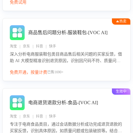
免费试用
🔥热卖
商品售后问题分析-服装鞋包-[VOC AI]
淘宝 | 京东 | 抖音 | 快手
深入分析电商服装鞋包类目商品售后相关问题的买家反馈，借
助 AI 大模型精准识别退货原因，识别因尺码不符、质量问题
等导致的退货原因，给出全方位优化产品与服务的建议，助力
免费开通，按量计费
已售1690+
商家优化产品或服务，实现销售额的显著提升。
生效中
电商退货退款分析-食品-[VOC AI]
淘宝 | 京东 | 抖音 | 快手
专注于电商食品类目，通过会话数据分析成功完成退货退款的
买家反馈，识别具体原因，如质量问题或包装破损等。结合AI