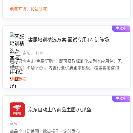
大模型，自动评估客服挽回效果，输出优化策略，助力商家降
免费开通，按量计费
低退款率，提升售后效率。
生效中
客服培训精选方案-面试专用-[AI训练场]
淘宝 | 京东 | 抖音
用户只需点击“免费订购”，即可获取标准化AI剧本应用包，无
缝对接训练场平台 。内置行业优质剧本模板，覆盖售前咨询、
售后处理等全场景，消除复杂部署流程，节省90%的初始化时
限时免费
间，助力企业快速启动智能客服训练
生效中
京东自动上传商品主图-八爪鱼
京东
商品全自动换图 · 批量操作 · 定时发布