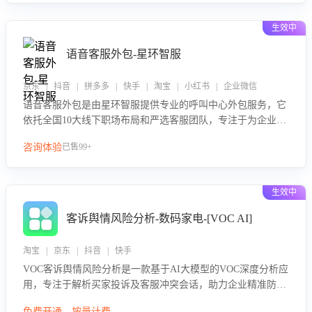
性与响应效率，定位服务薄弱环节，为企业提供数据驱动的策
略优化建议与培训支持，助力提升政策响应速度、客服转化能
生效中
力及销售业绩。
语音客服外包-星环智服
京东 | 抖音 | 拼多多 | 快手 | 淘宝 | 小红书 | 企业微信
语音客服外包是由星环智服提供专业的呼叫中心外包服务，它
依托全国10大线下职场布局和严选客服团队，专注于为企业提
供高效的语音呼叫解决方案。这项服务旨在通过专业的客服团
咨询体验
已售99+
队和智能工具提升语音客服服务效率和质量，帮助企业实现降
本增效。
生效中
客诉舆情风险分析-数码家电-[VOC AI]
淘宝 | 京东 | 抖音 | 快手
VOC客诉舆情风险分析是一款基于AI大模型的VOC深度分析应
用，专注于解析买家投诉及客服冲突会话，助力企业精准防控
舆情风险。该产品通过智能定位高风险会话、精准判别客户情
免费开通，按量计费