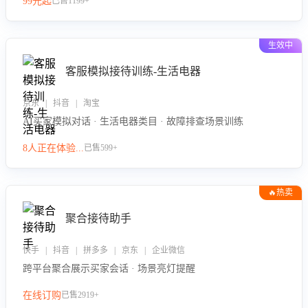
99元起
已售1199+
力。
生效中
客服模拟接待训练-生活电器
京东 | 抖音 | 淘宝
AI买家模拟对话 · 生活电器类目 · 故障排查场景训练
8人正在体验...
已售599+
🔥热卖
聚合接待助手
快手 | 抖音 | 拼多多 | 京东 | 企业微信
跨平台聚合展示买家会话 · 场景亮灯提醒
在线订购
已售2919+