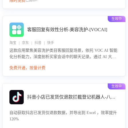
限时免费
已售69+
生效中
客服回复有效性分析-美容洗护-[VOCAI]
淘宝 | 京东 | 抖音 | 快手
这款应用聚焦美容洗护类目客服回复场景，依托 VOC AI 智能
化分析能力，深度剖析买家会话中的聊天记录。通过 AI 大模
型精准定位客服在不同场景的理解与回应难点，评判解答的有
免费开通，按量计费
效性与完整性，输出针对性改进策略，助力商家快速优化快捷
话术，提升客服接待响应率与服务质量。
生效中
抖音小店已发货仅退款拦截登记机器人-八爪鱼
自动获取抖店已发货仅退款数据，并导出到 Excel ，效率提升
120%