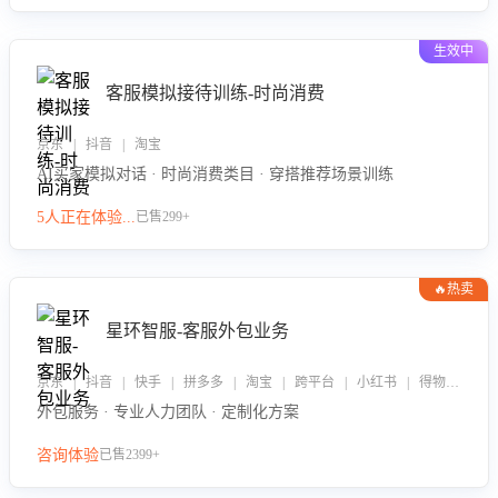
生效中
客服模拟接待训练-时尚消费
京东 | 抖音 | 淘宝
AI买家模拟对话 · 时尚消费类目 · 穿搭推荐场景训练
5人正在体验...
已售299+
🔥热卖
星环智服-客服外包业务
京东 | 抖音 | 快手 | 拼多多 | 淘宝 | 跨平台 | 小红书 | 得物 | 企业微信
外包服务 · 专业人力团队 · 定制化方案
咨询体验
已售2399+