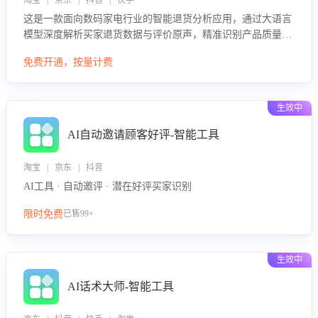
淘宝 | 京东 | 抖音 | 快手
这是一款面向数码家电行业的智能退货分析应用，通过大语言
模型深度解析买家退货数据与评价原声，精准识别产品质量、
描述不符、物流破损等核心退货原因，并输出可落地的改进建
免费开通，按量计费
议，通过挖掘用户痛点驱动产品迭代，从根本上降低退货率，
进而降低因技术差异或服务疏漏导致的退款率。
生效中
AI自动邀请顾客好评-智能工具
淘宝 | 京东 | 抖音
AI工具 · 自动邀评 · 潜在好评买家识别
限时免费
已售99+
生效中
AI话术大师-智能工具