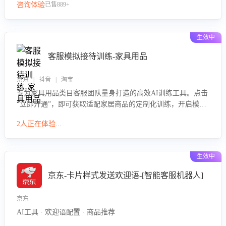
咨询体验
已售889+
生效中
客服模拟接待训练-家具用品
京东 | 抖音 | 淘宝
专为家具用品类目客服团队量身打造的高效AI训练工具。点击
“立即开通”，即可获取适配家居商品的定制化训练，开启模拟
真实客户对话的演练。针对性提升客服在家具用品功能、尺寸
2人正在体验...
参数咨询等高频场景下的专业应对能力。
生效中
京东-卡片样式发送欢迎语-[智能客服机器人]
京东
AI工具 · 欢迎语配置 · 商品推荐