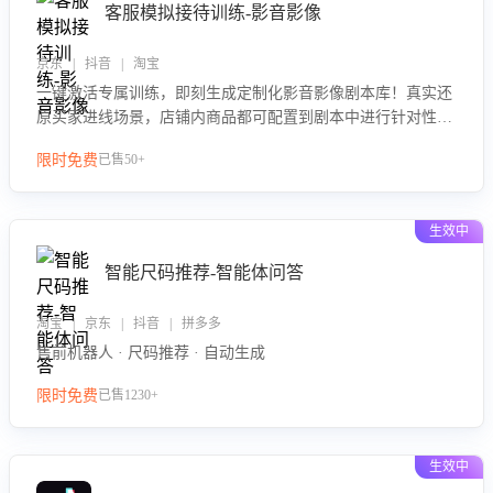
客服模拟接待训练-影音影像
京东 | 抖音 | 淘宝
一键激活专属训练，即刻生成定制化影音影像剧本库！真实还
原买家进线场景，店铺内商品都可配置到剧本中进行针对性训
练，加强商品知识解答能力，提升客服售前转化率。点击 “立
限时免费
已售50+
即开通”，快速获取影音影像类目剧本，一键开启客服培训。
生效中
智能尺码推荐-智能体问答
淘宝 | 京东 | 抖音 | 拼多多
售前机器人 · 尺码推荐 · 自动生成
限时免费
已售1230+
生效中