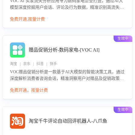
VOC AI 买家流失分析应用专为数码家电企业打造，通过AI大
模型深度挖掘用户会话、评论及行为数据，精准识别高流失风
险客户，并定位流失原因：包括产品质量缺陷、售后响应延
免费开通,按量计费
迟、竞品价格冲击等。系统自动输出可落地的挽回策略，迅速
同步到店铺运营团队。
生效中
赠品促销分析-数码家电-[VOC AI]
淘宝 | 京东 | 抖音 | 快手
VOC赠品促销分析是一款基于AI大模型的智能决策工具，通过
深度解析消费者咨询会话，精准洞察用户对赠品及促销政策的
真实偏好与需求。该应用可识别高吸引力赠品和热门促销诉
免费开通，按量计费
求，帮助企业制定个性化赠品组合策略，优化资源投放并淘汰
低效赠品，在提升成交转化率的同时有效控制成本，实现促销
效果最大化。
生效中
淘宝千牛评论自动回评机器人-八爪鱼