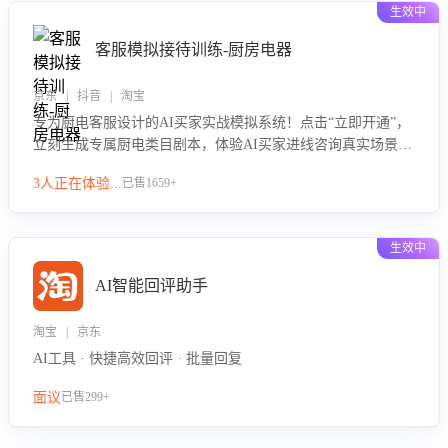
生效中
客服模拟接待训练-厨房电器
京东 | 抖音 | 淘宝
专为厨电客服设计的AI买家实战模拟系统！点击“立即开通”，
立刻生成专属厨电类目剧本，体验AI买家进线咨询真实场景训
练，快速掌握针对家用厨电商品的“功能咨询”等真实场景应对
3人正在体验...
已售1659+
技巧！
生效中
AI智能回评助手
淘宝 | 京东
AI工具 · 快捷高效回评 · 批量回复
面议
已售299+