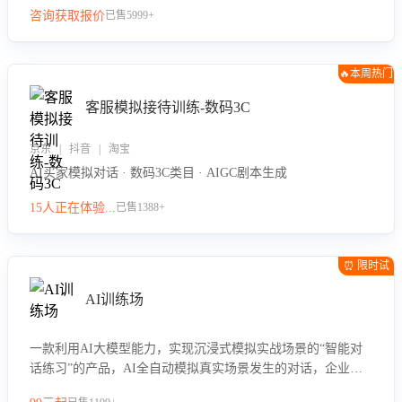
咨询获取报价
已售5999+
🔥本周热门
客服模拟接待训练-数码3C
京东 | 抖音 | 淘宝
AI买家模拟对话 · 数码3C类目 · AIGC剧本生成
15人正在体验...
已售1388+
⏰ 限时试
用
AI训练场
一款利用AI大模型能力，实现沉浸式模拟实战场景的“智能对
话练习”的产品，AI全自动模拟真实场景发生的对话，企业可
以帮助员工提升客服接待技巧，持续提升客服团队的销服能