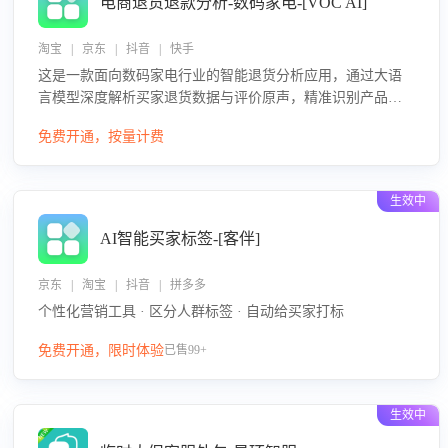
电商退货退款分析-数码家电-[VOC AI]
淘宝 | 京东 | 抖音 | 快手
这是一款面向数码家电行业的智能退货分析应用，通过大语
言模型深度解析买家退货数据与评价原声，精准识别产品质
量、描述不符、物流破损等核心退货原因，并输出可落地的
免费开通，按量计费
改进建议，通过挖掘用户痛点驱动产品迭代，从根本上降低
退货率，进而降低因技术差异或服务疏漏导致的退款率。
生效中
AI智能买家标签-[客伴]
京东 | 淘宝 | 抖音 | 拼多多
个性化营销工具 · 区分人群标签 · 自动给买家打标
免费开通，限时体验
已售99+
生效中