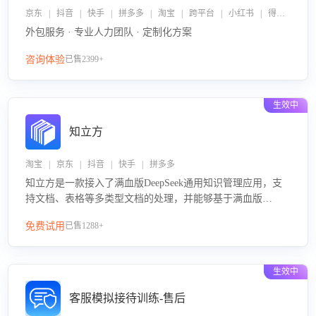
京东 | 抖音 | 快手 | 拼多多 | 淘宝 | 跨平台 | 小红书 | 得物 | 企业微信
外包服务 · 专业人力团队 · 定制化方案
咨询体验
已售2399+
生效中
知立方
淘宝 | 京东 | 抖音 | 快手 | 拼多多
知立方是一款接入了满血版DeepSeek通用知识管理应用，支
持文档、表格等多类型文档的处理，并能够基于满血版
DeepSeek做知识应答。它能够为多种应用场景提供强大的知
免费试用
已售1288+
识支持，帮助用户高效管理和利用知识资源。通过该产品，
用户可以轻松实现文档的上传、分类、检索，提升知识管理
的智能化水平。
生效中
客服模拟接待训练-售后