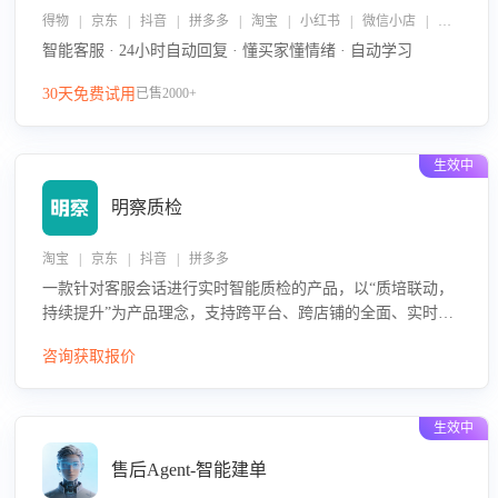
得物 | 京东 | 抖音 | 拼多多 | 淘宝 | 小红书 | 微信小店 | 快手 | 唯品会
智能客服 · 24小时自动回复 · 懂买家懂情绪 · 自动学习
30天免费试用
已售2000+
生效中
明察质检
淘宝 | 京东 | 抖音 | 拼多多
一款针对客服会话进行实时智能质检的产品，以“质培联动，
持续提升”为产品理念，支持跨平台、跨店铺的全面、实时、
智能化质检，并根据质检结果形成质培联动，持续提升客服
咨询获取报价
团队的销服能力。
生效中
售后Agent-智能建单