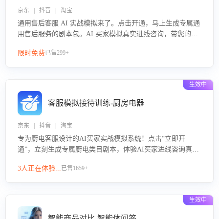
京东 | 抖音 | 淘宝
通用售后客服 AI 实战模拟来了。点击开通，马上生成专属通
用售后服务的剧本包。AI 买家模拟真实进线咨询，带您的客
服团队进行沉浸式训练，快速吃透功能咨询等售后场景的应
限时免费
已售299+
对要点，轻松提升服务能力。
生效中
客服模拟接待训练-厨房电器
京东 | 抖音 | 淘宝
专为厨电客服设计的AI买家实战模拟系统！点击“立即开
通”，立刻生成专属厨电类目剧本，体验AI买家进线咨询真实
场景训练，快速掌握针对家用厨电商品的“功能咨询”等真实场
3人正在体验...
已售1659+
景应对技巧！
生效中
智能商品对比-智能体问答