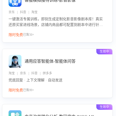
客服模拟接待训练-影音影像
京东 | 抖音 | 淘宝
一键激活专属训练，即刻生成定制化影音影像剧本库！真实
还原买家进线场景，店铺内商品都可配置到剧本中进行针对
性训练，加强商品知识解答能力，提升客服售前转化率。点
限时免费
已售50+
击 “立即开通”，快速获取影音影像类目剧本，一键开启客服
培训。
生效中
通用应答智能体-智能体问答
淘宝 | 京东 | 抖音 | 拼多多
兜底回复 · 上下文理解 · 自动发送
限时免费
已售99+
生效中