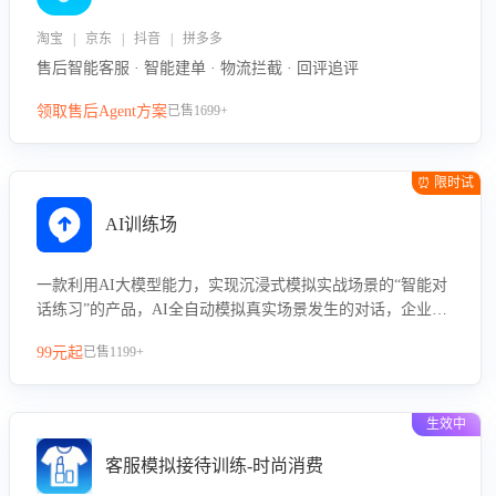
淘宝 | 京东 | 抖音 | 拼多多
售后智能客服 · 智能建单 · 物流拦截 · 回评追评
领取售后Agent方案
已售1699+
⏰ 限时试
用
AI训练场
一款利用AI大模型能力，实现沉浸式模拟实战场景的“智能对
话练习”的产品，AI全自动模拟真实场景发生的对话，企业可
以帮助员工提升客服接待技巧，持续提升客服团队的销服能
99元起
已售1199+
力。
生效中
客服模拟接待训练-时尚消费