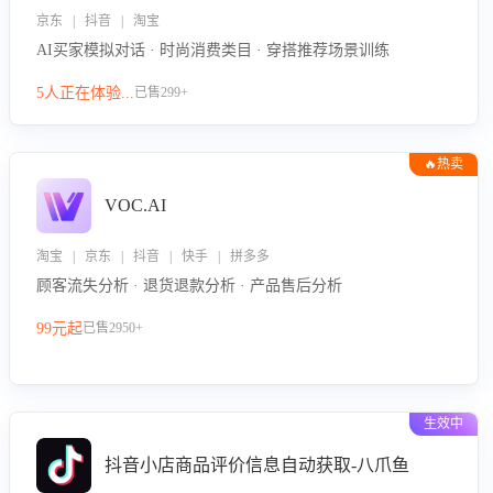
京东 | 抖音 | 淘宝
AI买家模拟对话 · 时尚消费类目 · 穿搭推荐场景训练
5人正在体验...
已售299+
🔥热卖
VOC.AI
淘宝 | 京东 | 抖音 | 快手 | 拼多多
顾客流失分析 · 退货退款分析 · 产品售后分析
99元起
已售2950+
生效中
抖音小店商品评价信息自动获取-八爪鱼