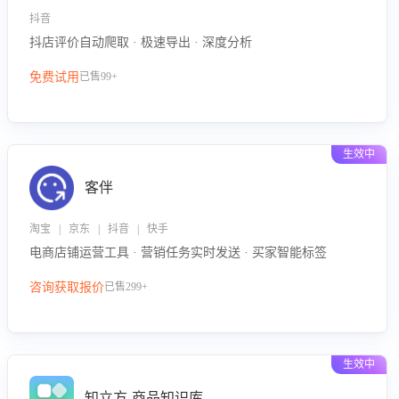
抖音
抖店评价自动爬取 · 极速导出 · 深度分析
免费试用
已售99+
生效中
客伴
淘宝 | 京东 | 抖音 | 快手
电商店铺运营工具 · 营销任务实时发送 · 买家智能标签
咨询获取报价
已售299+
生效中
知立方-商品知识库