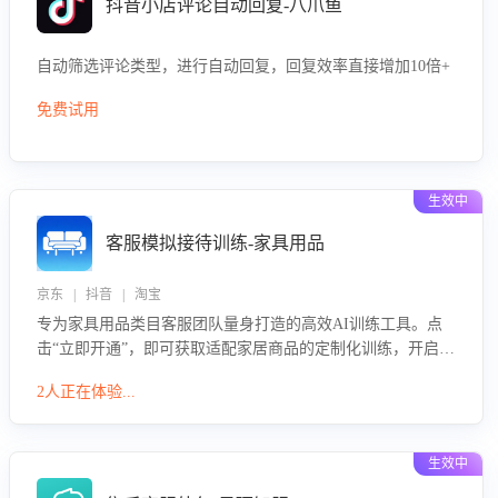
抖音小店评论自动回复-八爪鱼
自动筛选评论类型，进行自动回复，回复效率直接增加10倍+
免费试用
生效中
客服模拟接待训练-家具用品
京东 | 抖音 | 淘宝
专为家具用品类目客服团队量身打造的高效AI训练工具。点
击“立即开通”，即可获取适配家居商品的定制化训练，开启模
拟真实客户对话的演练。针对性提升客服在家具用品功能、
2人正在体验...
尺寸参数咨询等高频场景下的专业应对能力。
生效中