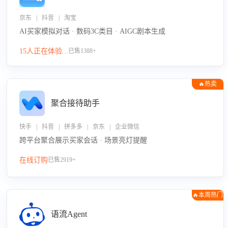
京东 | 抖音 | 淘宝
AI买家模拟对话 · 数码3C类目 · AIGC剧本生成
15人正在体验...
已售1388+
🔥热卖
聚合接待助手
快手 | 抖音 | 拼多多 | 京东 | 企业微信
跨平台聚合展示买家会话 · 场景亮灯提醒
在线订购
已售2919+
🔥本周热门
语流Agent