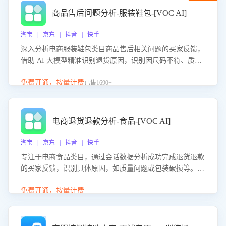
商品售后问题分析-服装鞋包-[VOC AI]
淘宝 | 京东 | 抖音 | 快手
深入分析电商服装鞋包类目商品售后相关问题的买家反馈，
借助 AI 大模型精准识别退货原因，识别因尺码不符、质量
问题等导致的退货原因，给出全方位优化产品与服务的建
议，助力商家优化产品或服务，实现销售额的显著提升。
免费开通，按量计费
已售1690+
电商退货退款分析-食品-[VOC AI]
淘宝 | 京东 | 抖音 | 快手
专注于电商食品类目，通过会话数据分析成功完成退货退款
的买家反馈，识别具体原因，如质量问题或包装破损等。结
合AI大模型，自动评估客服挽回效果，输出优化策略，助力
商家降低退款率，提升售后效率。
免费开通，按量计费