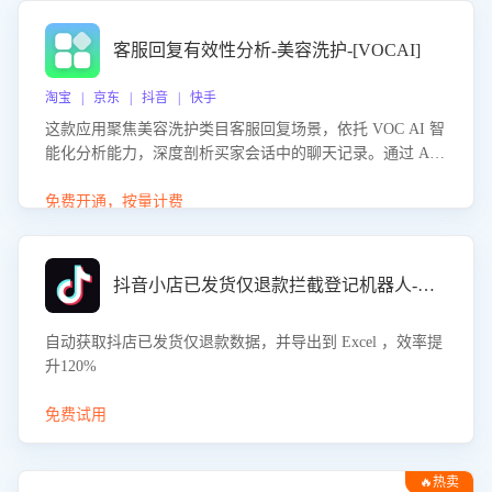
客服回复有效性分析-美容洗护-[VOCAI]
淘宝 | 京东 | 抖音 | 快手
这款应用聚焦美容洗护类目客服回复场景，依托 VOC AI 智
能化分析能力，深度剖析买家会话中的聊天记录。通过 AI
大模型精准定位客服在不同场景的理解与回应难点，评判解
答的有效性与完整性，输出针对性改进策略，助力商家快速
免费开通，按量计费
优化快捷话术，提升客服接待响应率与服务质量。
抖音小店已发货仅退款拦截登记机器人-八爪鱼
自动获取抖店已发货仅退款数据，并导出到 Excel ，效率提
升120%
免费试用
🔥热卖