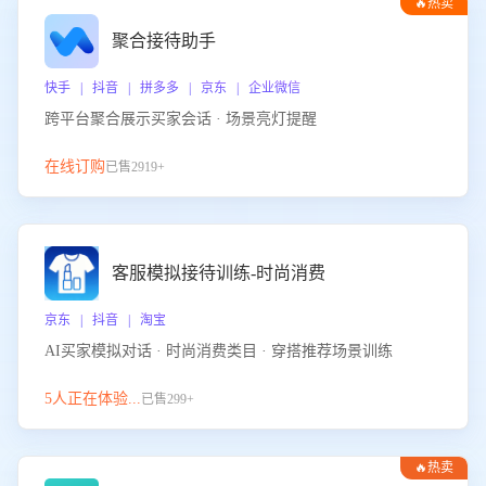
🔥热卖
聚合接待助手
快手 | 抖音 | 拼多多 | 京东 | 企业微信
跨平台聚合展示买家会话 · 场景亮灯提醒
在线订购
已售2919+
客服模拟接待训练-时尚消费
京东 | 抖音 | 淘宝
AI买家模拟对话 · 时尚消费类目 · 穿搭推荐场景训练
5人正在体验...
已售299+
🔥热卖