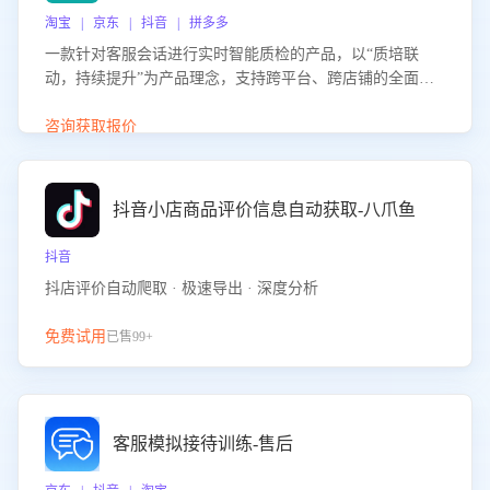
淘宝 | 京东 | 抖音 | 拼多多
一款针对客服会话进行实时智能质检的产品，以“质培联
动，持续提升”为产品理念，支持跨平台、跨店铺的全面、
实时、智能化质检，并根据质检结果形成质培联动，持续提
升客服团队的销服能力。
咨询获取报价
抖音小店商品评价信息自动获取-八爪鱼
抖音
抖店评价自动爬取 · 极速导出 · 深度分析
免费试用
已售99+
客服模拟接待训练-售后