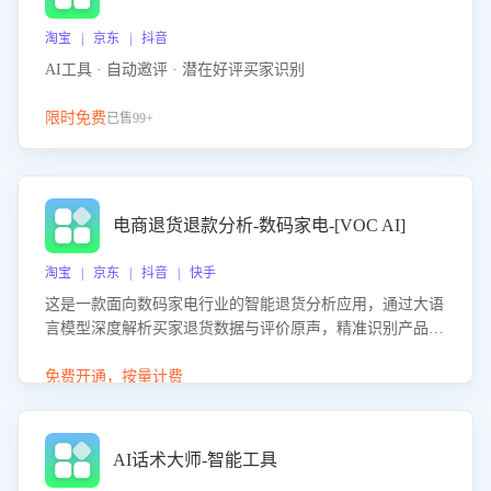
淘宝 | 京东 | 抖音
AI工具 · 自动邀评 · 潜在好评买家识别
限时免费
已售99+
电商退货退款分析-数码家电-[VOC AI]
淘宝 | 京东 | 抖音 | 快手
这是一款面向数码家电行业的智能退货分析应用，通过大语
言模型深度解析买家退货数据与评价原声，精准识别产品质
量、描述不符、物流破损等核心退货原因，并输出可落地的
改进建议，通过挖掘用户痛点驱动产品迭代，从根本上降低
免费开通，按量计费
退货率，进而降低因技术差异或服务疏漏导致的退款率。
AI话术大师-智能工具