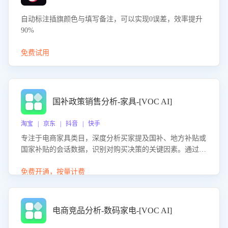
自动标注插旗颜色与填写备注，可以实现0误差，效率提升
90%
免费试用
国补政策销售分析-家具-[VOC AI]
淘宝 | 京东 | 抖音 | 快手
专注于电商家具类目，深度分析买家提及国补、地方补贴或
国家补贴的会话数据，识别对购买决策的关键因素。通过AI
大模型评估客服在政策宣传、回应及互动中的表现，生成优
化策略，助力商家利用国补政策提升GMV。
免费开通，按量计费
电商竞品分析-数码家电-[VOC AI]