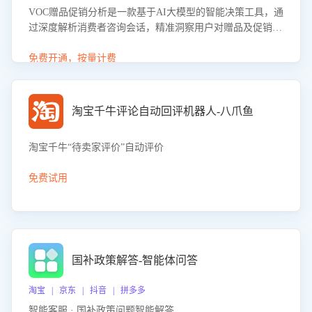
VOC赠品促销分析是一款基于AI大模型的智能决策工具，通
过深度解析消费者咨询会话，精准洞察用户对赠品及促销政
策的真实偏好与需求。该应用可识别高吸引力赠品和热门促
销诉求，帮助企业制定个性化赠品组合策略，优化资源投放
免费开通，按量计费
并淘汰低效赠品，在提升成交转化率的同时有效控制成本，
实现促销效果最大化。
淘宝千牛评论自动回评机器人-八爪鱼
淘宝千牛“待卖家评价”自动评价
免费试用
国补政策解答-智能体问答
淘宝 | 京东 | 抖音 | 拼多多
智能客服 · 国补政策问题智能解答