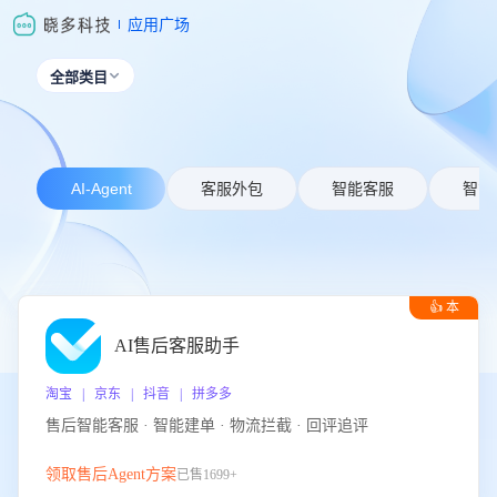
应用广场
全部类目

AI-Agent
客服外包
智能客服
智能
👍 本
周推荐
AI售后客服助手
淘宝 | 京东 | 抖音 | 拼多多
售后智能客服 · 智能建单 · 物流拦截 · 回评追评
领取售后Agent方案
已售1699+