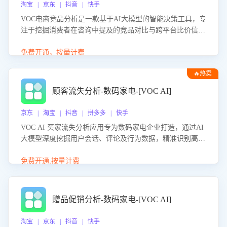
淘宝 | 京东 | 抖音 | 快手
VOC电商竞品分析是一款基于AI大模型的智能决策工具，专
注于挖掘消费者在咨询中提及的竞品对比与跨平台比价信
息。该应用能够精准识别被频繁对比的竞品品牌、咨询量、
商品信息，进行多维度交叉对比，并分析消费者的比价行
免费开通，按量计费
为。通过提供数据驱动的竞品洞察与差异化策略建议，帮助
🔥热卖
企业优化营销话术、突出产品与服务优势，有效提升咨询转
化率，避免陷入单纯价格竞争，实现精准扬长避短。
顾客流失分析-数码家电-[VOC AI]
京东 | 淘宝 | 抖音 | 拼多多 | 快手
VOC AI 买家流失分析应用专为数码家电企业打造，通过AI
大模型深度挖掘用户会话、评论及行为数据，精准识别高流
失风险客户，并定位流失原因：包括产品质量缺陷、售后响
应延迟、竞品价格冲击等。系统自动输出可落地的挽回策
免费开通,按量计费
略，迅速同步到店铺运营团队。
赠品促销分析-数码家电-[VOC AI]
淘宝 | 京东 | 抖音 | 快手