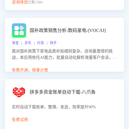
咨询体验
已售1500+
国补政策销售分析-数码家电-[VOCAI]
淘宝 | 京东 | 抖音 | 快手
面对国补政策下家电品类补贴细则复杂、咨询量激增的挑
战，本应用依托AI能力，批量自动化解析海量客户会话，精
准识别消费者对能以旧换新、补贴额度等政策的关注焦点与
购买意向，深度洞察决策动因。同时全面评估客服团队政策
免费开通，按量计费
解读准确性与响应效率，定位服务薄弱环节，为企业提供数
据驱动的策略优化建议与培训支持，助力提升政策响应速
度、客服转化能力及销售业绩。
拼多多资金账单自动下载-八爪鱼
实时自动下载账单、整理、发送，效率提升90%
免费试用