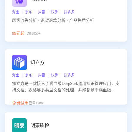
淘宝 | 京东 | 抖音 | 快手 | 拼多多
顾客流失分析 · 退货退款分析 · 产品售后分析
99元起
已售2950+
知立方
淘宝 | 京东 | 抖音 | 快手 | 拼多多
知立方是一款接入了满血版DeepSeek通用知识管理应用，支
持文档、表格等多类型文档的处理，并能够基于满血版
DeepSeek做知识应答。它能够为多种应用场景提供强大的知
识支持，帮助用户高效管理和利用知识资源。通过该产品，
免费试用
已售1288+
用户可以轻松实现文档的上传、分类、检索，提升知识管理
的智能化水平。
明察质检