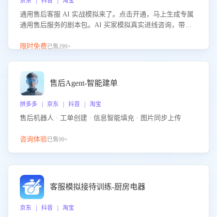
京东 | 抖音 | 淘宝
通用售后客服 AI 实战模拟来了。点击开通，马上生成专属
通用售后服务的剧本包。AI 买家模拟真实进线咨询，带您
的客服团队进行沉浸式训练，快速吃透功能咨询等售后场景
的应对要点，轻松提升服务能力。
限时免费
已售299+
售后Agent-智能建单
拼多多 | 京东 | 抖音 | 淘宝
售后机器人 · 工单创建 · 信息智能填充 · 图片同步上传
咨询体验
已售99+
客服模拟接待训练-厨房电器
京东 | 抖音 | 淘宝