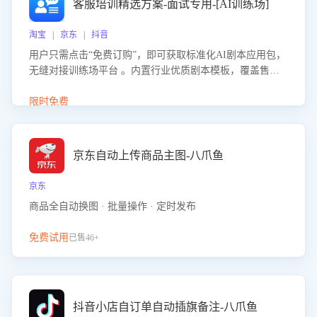
客服培训精选方案-面试专用-[AI训练场]
淘宝 | 京东 | 抖音
用户只需点击“免费订购”，即可获取标准化AI剧本应用包，
无缝对接训练场平台 。内置行业优质剧本模板，覆盖售前
咨询、售后处理等全场景，消除复杂部署流程，节省90%的
初始化时间，助力企业快速启动智能客服训练
限时免费
京东自动上传商品主图-八爪鱼
京东
商品全自动换图 · 批量操作 · 定时发布
免费试用
已售46+
抖音小店自订单自动插旗备注-八爪鱼