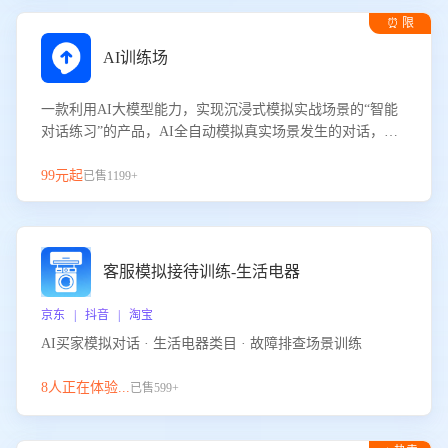
⏰ 限
时试用
AI训练场
一款利用AI大模型能力，实现沉浸式模拟实战场景的“智能
对话练习”的产品，AI全自动模拟真实场景发生的对话，企
业可以帮助员工提升客服接待技巧，持续提升客服团队的销
服能力。
99元起
已售1199+
客服模拟接待训练-生活电器
京东 | 抖音 | 淘宝
AI买家模拟对话 · 生活电器类目 · 故障排查场景训练
8人正在体验...
已售599+