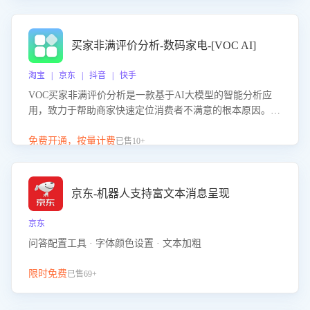
成效。系统可自动生成针对性改进策略，包括沟通话术优
化、流程规范及部门协同建议，从而提升客服团队舆情应对
能力，阻断差评扩散，维护品牌声誉，实现客户满意度的持
买家非满评价分析-数码家电-[VOC AI]
续提升。
淘宝 | 京东 | 抖音 | 快手
VOC买家非满评价分析是一款基于AI大模型的智能分析应
用，致力于帮助商家快速定位消费者不满意的根本原因。该
产品可自动识别非满评价中的关键问题，区别问题是否属于
客服原因或其它部门原因，明确责任归属，提供可落地的改
免费开通，按量计费
已售10+
进建议与策略方向。通过深入挖掘会话内容，商家可针对性
优化服务流程、提升客服质量，并协同相关部门推进体验整
改，有效提升客户满意度和店铺整体服务质量。
京东-机器人支持富文本消息呈现
京东
问答配置工具 · 字体颜色设置 · 文本加粗
限时免费
已售69+