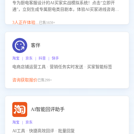
专为厨电客服设计的AI买家实战模拟系统！点击“立即开
通”，立刻生成专属厨电类目剧本，体验AI买家进线咨询真
实场景训练，快速掌握针对家用厨电商品的“功能咨询”等真
实场景应对技巧！
3人正在体验...
已售1659+
客伴
淘宝 | 京东 | 抖音 | 快手
电商店铺运营工具 · 营销任务实时发送 · 买家智能标签
咨询获取报价
已售299+
AI智能回评助手
淘宝 | 京东
AI工具 · 快捷高效回评 · 批量回复