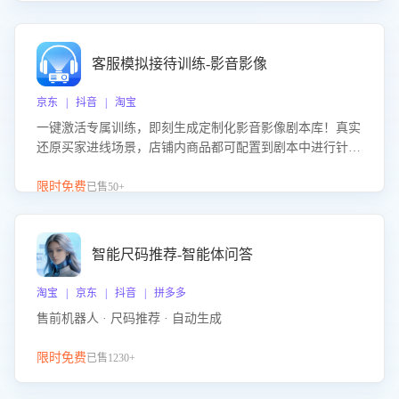
客服模拟接待训练-影音影像
京东 | 抖音 | 淘宝
一键激活专属训练，即刻生成定制化影音影像剧本库！真实
还原买家进线场景，店铺内商品都可配置到剧本中进行针对
性训练，加强商品知识解答能力，提升客服售前转化率。点
击 “立即开通”，快速获取影音影像类目剧本，一键开启客服
限时免费
已售50+
培训。
智能尺码推荐-智能体问答
淘宝 | 京东 | 抖音 | 拼多多
售前机器人 · 尺码推荐 · 自动生成
限时免费
已售1230+