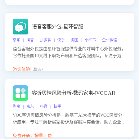
语音客服外包-星环智服
京东 | 抖音 | 拼多多 | 快手 | 淘宝 | 小红书 | 企业微信
语音客服外包是由星环智服提供专业的呼叫中心外包服务，
它依托全国10大线下职场布局和严选客服团队，专注于为企
业提供高效的语音呼叫解决方案。这项服务旨在通过专业的
客服团队和智能工具提升语音客服服务效率和质量，帮助企
咨询体验
已售99+
业实现降本增效。
客诉舆情风险分析-数码家电-[VOC AI]
淘宝 | 京东 | 抖音 | 快手
VOC客诉舆情风险分析是一款基于AI大模型的VOC深度分
析应用，专注于解析买家投诉及客服冲突会话，助力企业精
准防控舆情风险。该产品通过智能定位高风险会话、精准判
别客户情绪、归因争议根源，并客观评估客服应对合理性与
免费开通，按量计费