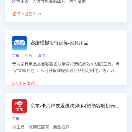
外包服务 · 大促专属客服团队 · 岗前培训
咨询体验
已售889+
客服模拟接待训练-家具用品
京东 | 抖音 | 淘宝
专为家具用品类目客服团队量身打造的高效AI训练工具。点
击“立即开通”，即可获取适配家居商品的定制化训练，开启
模拟真实客户对话的演练。针对性提升客服在家具用品功
能、尺寸参数咨询等高频场景下的专业应对能力。
2人正在体验...
京东-卡片样式发送欢迎语-[智能客服机器人]
京东
AI工具 · 欢迎语配置 · 商品推荐