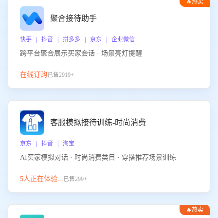
🔥热卖
聚合接待助手
快手 | 抖音 | 拼多多 | 京东 | 企业微信
跨平台聚合展示买家会话 · 场景亮灯提醒
在线订购
已售2919+
客服模拟接待训练-时尚消费
京东 | 抖音 | 淘宝
AI买家模拟对话 · 时尚消费类目 · 穿搭推荐场景训练
5人正在体验...
已售299+
🔥热卖