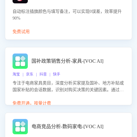
自动标注插旗颜色与填写备注，可以实现0误差，效率提升
90%
免费试用
国补政策销售分析-家具-[VOC AI]
淘宝 | 京东 | 抖音 | 快手
专注于电商家具类目，深度分析买家提及国补、地方补贴或
国家补贴的会话数据，识别对购买决策的关键因素。通过AI
大模型评估客服在政策宣传、回应及互动中的表现，生成优
化策略，助力商家利用国补政策提升GMV。
免费开通，按量计费
电商竞品分析-数码家电-[VOC AI]