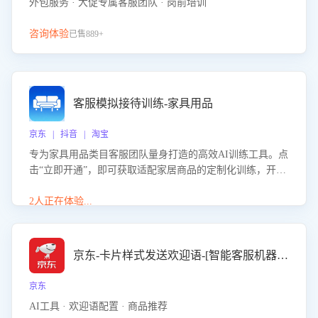
外包服务 · 大促专属客服团队 · 岗前培训
咨询体验
已售889+
客服模拟接待训练-家具用品
京东 | 抖音 | 淘宝
专为家具用品类目客服团队量身打造的高效AI训练工具。点
击“立即开通”，即可获取适配家居商品的定制化训练，开启
模拟真实客户对话的演练。针对性提升客服在家具用品功
能、尺寸参数咨询等高频场景下的专业应对能力。
2人正在体验...
京东-卡片样式发送欢迎语-[智能客服机器人]
京东
AI工具 · 欢迎语配置 · 商品推荐