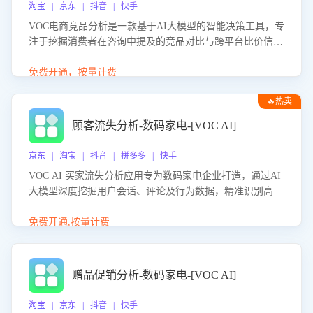
淘宝 | 京东 | 抖音 | 快手
VOC电商竞品分析是一款基于AI大模型的智能决策工具，专
注于挖掘消费者在咨询中提及的竞品对比与跨平台比价信
息。该应用能够精准识别被频繁对比的竞品品牌、咨询量、
商品信息，进行多维度交叉对比，并分析消费者的比价行
免费开通，按量计费
为。通过提供数据驱动的竞品洞察与差异化策略建议，帮助
🔥热卖
企业优化营销话术、突出产品与服务优势，有效提升咨询转
化率，避免陷入单纯价格竞争，实现精准扬长避短。
顾客流失分析-数码家电-[VOC AI]
京东 | 淘宝 | 抖音 | 拼多多 | 快手
VOC AI 买家流失分析应用专为数码家电企业打造，通过AI
大模型深度挖掘用户会话、评论及行为数据，精准识别高流
失风险客户，并定位流失原因：包括产品质量缺陷、售后响
应延迟、竞品价格冲击等。系统自动输出可落地的挽回策
免费开通,按量计费
略，迅速同步到店铺运营团队。
赠品促销分析-数码家电-[VOC AI]
淘宝 | 京东 | 抖音 | 快手