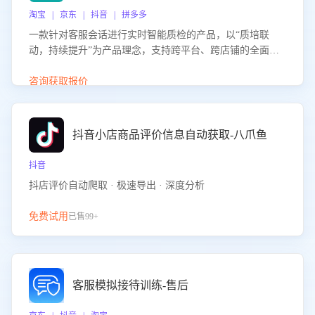
淘宝 | 京东 | 抖音 | 拼多多
一款针对客服会话进行实时智能质检的产品，以“质培联
动，持续提升”为产品理念，支持跨平台、跨店铺的全面、
实时、智能化质检，并根据质检结果形成质培联动，持续提
升客服团队的销服能力。
咨询获取报价
抖音小店商品评价信息自动获取-八爪鱼
抖音
抖店评价自动爬取 · 极速导出 · 深度分析
免费试用
已售99+
客服模拟接待训练-售后