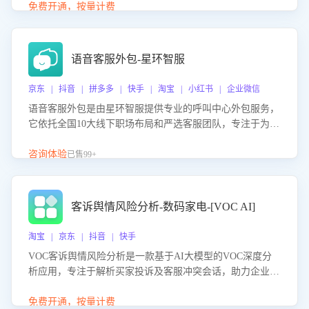
购买意向，深度洞察决策动因。同时全面评估客服团队政策
免费开通，按量计费
解读准确性与响应效率，定位服务薄弱环节，为企业提供数
据驱动的策略优化建议与培训支持，助力提升政策响应速
度、客服转化能力及销售业绩。
语音客服外包-星环智服
京东 | 抖音 | 拼多多 | 快手 | 淘宝 | 小红书 | 企业微信
语音客服外包是由星环智服提供专业的呼叫中心外包服务，
它依托全国10大线下职场布局和严选客服团队，专注于为企
业提供高效的语音呼叫解决方案。这项服务旨在通过专业的
客服团队和智能工具提升语音客服服务效率和质量，帮助企
咨询体验
已售99+
业实现降本增效。
客诉舆情风险分析-数码家电-[VOC AI]
淘宝 | 京东 | 抖音 | 快手
VOC客诉舆情风险分析是一款基于AI大模型的VOC深度分
析应用，专注于解析买家投诉及客服冲突会话，助力企业精
准防控舆情风险。该产品通过智能定位高风险会话、精准判
别客户情绪、归因争议根源，并客观评估客服应对合理性与
免费开通，按量计费