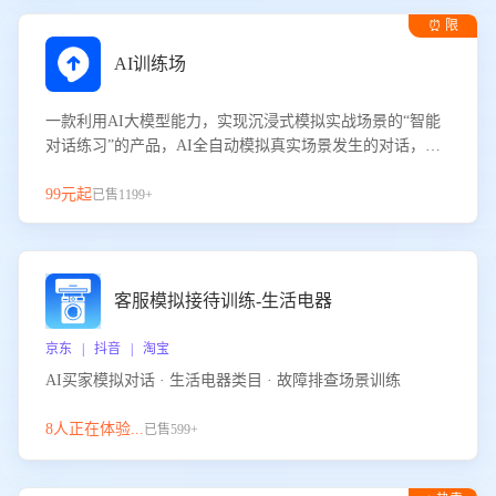
⏰ 限
时试用
AI训练场
一款利用AI大模型能力，实现沉浸式模拟实战场景的“智能
对话练习”的产品，AI全自动模拟真实场景发生的对话，企
业可以帮助员工提升客服接待技巧，持续提升客服团队的销
服能力。
99元起
已售1199+
客服模拟接待训练-生活电器
京东 | 抖音 | 淘宝
AI买家模拟对话 · 生活电器类目 · 故障排查场景训练
8人正在体验...
已售599+