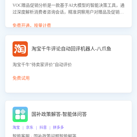
VOC赠品促销分析是一款基于AI大模型的智能决策工具，通
过深度解析消费者咨询会话，精准洞察用户对赠品及促销政
策的真实偏好与需求。该应用可识别高吸引力赠品和热门促
销诉求，帮助企业制定个性化赠品组合策略，优化资源投放
免费开通，按量计费
并淘汰低效赠品，在提升成交转化率的同时有效控制成本，
实现促销效果最大化。
淘宝千牛评论自动回评机器人-八爪鱼
淘宝千牛“待卖家评价”自动评价
免费试用
国补政策解答-智能体问答
淘宝 | 京东 | 抖音 | 拼多多
智能客服 · 国补政策问题智能解答