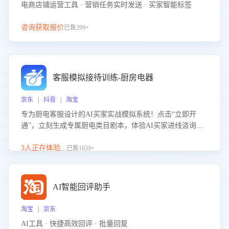
电商店铺运营工具 · 营销任务实时发送 · 买家智能标签
咨询获取报价
已售299+
客服模拟接待训练-厨房电器
京东 | 抖音 | 淘宝
专为厨电客服设计的AI买家实战模拟系统！点击“立即开
通”，立刻生成专属厨电类目剧本，体验AI买家进线咨询真
实场景训练，快速掌握针对家用厨电商品的“功能咨询”等真
实场景应对技巧！
3人正在体验...
已售1659+
AI智能回评助手
淘宝 | 京东
AI工具 · 快捷高效回评 · 批量回复