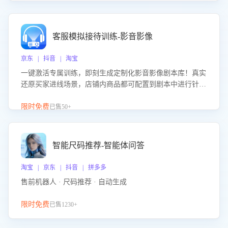
客服模拟接待训练-影音影像
京东 | 抖音 | 淘宝
一键激活专属训练，即刻生成定制化影音影像剧本库！真实
还原买家进线场景，店铺内商品都可配置到剧本中进行针对
性训练，加强商品知识解答能力，提升客服售前转化率。点
击 “立即开通”，快速获取影音影像类目剧本，一键开启客服
限时免费
已售50+
培训。
智能尺码推荐-智能体问答
淘宝 | 京东 | 抖音 | 拼多多
售前机器人 · 尺码推荐 · 自动生成
限时免费
已售1230+