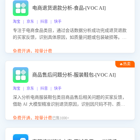
电商退货退款分析-食品-[VOC AI]
淘宝 | 京东 | 抖音 | 快手
专注于电商食品类目，通过会话数据分析成功完成退货退款
的买家反馈，识别具体原因，如质量问题或包装破损等。结
合AI大模型，自动评估客服挽回效果，输出优化策略，助力
商家降低退款率，提升售后效率。
免费开通，按量计费
🔥热卖
商品售后问题分析-服装鞋包-[VOC AI]
淘宝 | 京东 | 抖音 | 快手
深入分析电商服装鞋包类目商品售后相关问题的买家反馈，
借助 AI 大模型精准识别退货原因，识别因尺码不符、质量
问题等导致的退货原因，给出全方位优化产品与服务的建
议，助力商家优化产品或服务，实现销售额的显著提升。
免费开通，按量计费
已售1690+