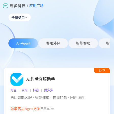
应用广场
全部类目

AI-Agent
客服外包
智能客服
智能
👍 本
周推荐
AI售后客服助手
淘宝 | 京东 | 抖音 | 拼多多
售后智能客服 · 智能建单 · 物流拦截 · 回评追评
领取售后Agent方案
已售1699+