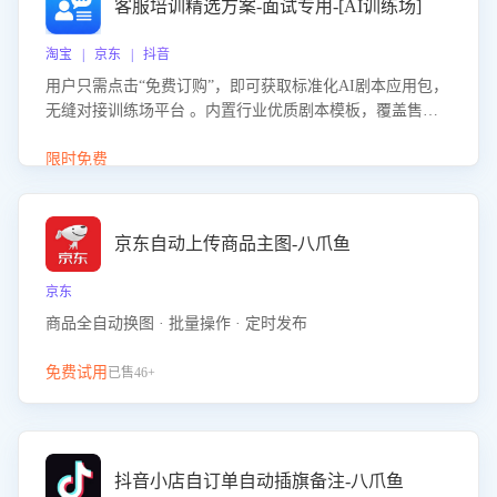
客服培训精选方案-面试专用-[AI训练场]
淘宝 | 京东 | 抖音
用户只需点击“免费订购”，即可获取标准化AI剧本应用包，
无缝对接训练场平台 。内置行业优质剧本模板，覆盖售前
咨询、售后处理等全场景，消除复杂部署流程，节省90%的
初始化时间，助力企业快速启动智能客服训练
限时免费
京东自动上传商品主图-八爪鱼
京东
商品全自动换图 · 批量操作 · 定时发布
免费试用
已售46+
抖音小店自订单自动插旗备注-八爪鱼