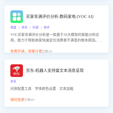
成效。系统可自动生成针对性改进策略，包括沟通话术优
化、流程规范及部门协同建议，从而提升客服团队舆情应对
能力，阻断差评扩散，维护品牌声誉，实现客户满意度的持
买家非满评价分析-数码家电-[VOC AI]
续提升。
淘宝 | 京东 | 抖音 | 快手
VOC买家非满评价分析是一款基于AI大模型的智能分析应
用，致力于帮助商家快速定位消费者不满意的根本原因。该
产品可自动识别非满评价中的关键问题，区别问题是否属于
客服原因或其它部门原因，明确责任归属，提供可落地的改
免费开通，按量计费
已售10+
进建议与策略方向。通过深入挖掘会话内容，商家可针对性
优化服务流程、提升客服质量，并协同相关部门推进体验整
改，有效提升客户满意度和店铺整体服务质量。
京东-机器人支持富文本消息呈现
京东
问答配置工具 · 字体颜色设置 · 文本加粗
限时免费
已售69+