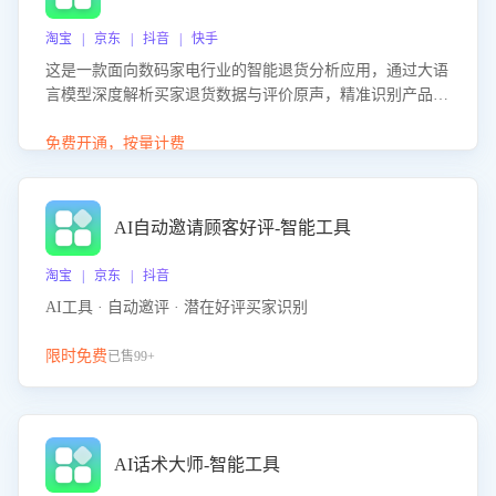
淘宝 | 京东 | 抖音 | 快手
这是一款面向数码家电行业的智能退货分析应用，通过大语
言模型深度解析买家退货数据与评价原声，精准识别产品质
量、描述不符、物流破损等核心退货原因，并输出可落地的
改进建议，通过挖掘用户痛点驱动产品迭代，从根本上降低
免费开通，按量计费
退货率，进而降低因技术差异或服务疏漏导致的退款率。
AI自动邀请顾客好评-智能工具
淘宝 | 京东 | 抖音
AI工具 · 自动邀评 · 潜在好评买家识别
限时免费
已售99+
AI话术大师-智能工具