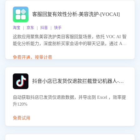
客服回复有效性分析-美容洗护-[VOCAI]
淘宝 | 京东 | 抖音 | 快手
这款应用聚焦美容洗护类目客服回复场景，依托 VOC AI 智
能化分析能力，深度剖析买家会话中的聊天记录。通过 AI
大模型精准定位客服在不同场景的理解与回应难点，评判解
答的有效性与完整性，输出针对性改进策略，助力商家快速
免费开通，按量计费
优化快捷话术，提升客服接待响应率与服务质量。
抖音小店已发货仅退款拦截登记机器人-八爪鱼
自动获取抖店已发货仅退款数据，并导出到 Excel ，效率提
升120%
免费试用