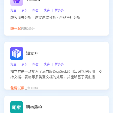
淘宝 | 京东 | 抖音 | 快手 | 拼多多
顾客流失分析 · 退货退款分析 · 产品售后分析
99元起
已售2950+
知立方
淘宝 | 京东 | 抖音 | 快手 | 拼多多
知立方是一款接入了满血版DeepSeek通用知识管理应用，支
持文档、表格等多类型文档的处理，并能够基于满血版
DeepSeek做知识应答。它能够为多种应用场景提供强大的知
识支持，帮助用户高效管理和利用知识资源。通过该产品，
免费试用
已售1288+
用户可以轻松实现文档的上传、分类、检索，提升知识管理
的智能化水平。
明察质检