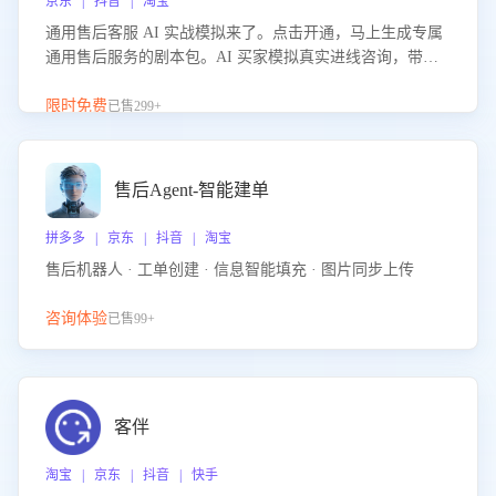
京东 | 抖音 | 淘宝
通用售后客服 AI 实战模拟来了。点击开通，马上生成专属
通用售后服务的剧本包。AI 买家模拟真实进线咨询，带您
的客服团队进行沉浸式训练，快速吃透功能咨询等售后场景
的应对要点，轻松提升服务能力。
限时免费
已售299+
售后Agent-智能建单
拼多多 | 京东 | 抖音 | 淘宝
售后机器人 · 工单创建 · 信息智能填充 · 图片同步上传
咨询体验
已售99+
客伴
淘宝 | 京东 | 抖音 | 快手