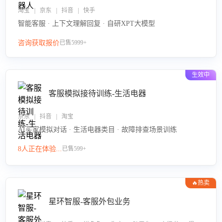
淘宝 | 京东 | 抖音 | 快手
智能客服 · 上下文理解回复 · 自研XPT大模型
咨询获取报价
已售5999+
生效中
客服模拟接待训练-生活电器
京东 | 抖音 | 淘宝
AI买家模拟对话 · 生活电器类目 · 故障排查场景训练
8人正在体验...
已售599+
🔥热卖
星环智服-客服外包业务