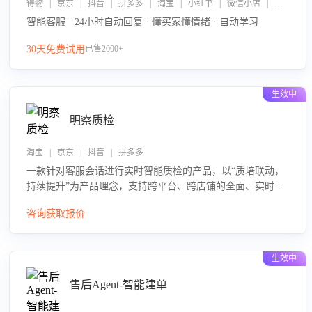
得物 | 京东 | 抖音 | 拼多多 | 淘宝 | 小红书 | 微信小店 | 快手 | 唯品会
智能客服 · 24小时自动回复 · 懂买家懂情绪 · 自动学习
30天免费试用
已售2000+
生效中
明察质检
淘宝 | 京东 | 抖音 | 拼多多
一款针对客服会话进行实时智能质检的产品，以“质培联动，
持续提升”为产品理念，支持跨平台、跨店铺的全面、实时、
智能化质检，并根据质检结果形成质培联动，持续提升客服
咨询获取报价
团队的销服能力。
生效中
售后Agent-智能建单