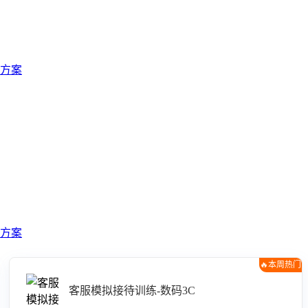
方案
方案
🔥本周热门
客服模拟接待训练-数码3C