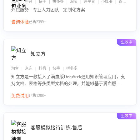
京东 | 抖音 | 快手 | 拼多多 | 淘宝 | 跨平台 | 小红书 | 得物 | 企业微信
外包服务 · 专业人力团队 · 定制化方案
咨询体验
已售2399+
生效中
知立方
淘宝 | 京东 | 抖音 | 快手 | 拼多多
知立方是一款接入了满血版DeepSeek通用知识管理应用，支
持文档、表格等多类型文档的处理，并能够基于满血版
DeepSeek做知识应答。它能够为多种应用场景提供强大的知
免费试用
已售1288+
识支持，帮助用户高效管理和利用知识资源。通过该产品，
用户可以轻松实现文档的上传、分类、检索，提升知识管理
的智能化水平。
生效中
客服模拟接待训练-售后