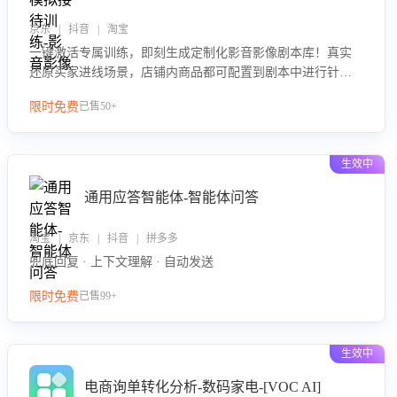
京东 | 抖音 | 淘宝
一键激活专属训练，即刻生成定制化影音影像剧本库！真实
还原买家进线场景，店铺内商品都可配置到剧本中进行针对
性训练，加强商品知识解答能力，提升客服售前转化率。点
限时免费
已售50+
击 “立即开通”，快速获取影音影像类目剧本，一键开启客服
培训。
生效中
通用应答智能体-智能体问答
淘宝 | 京东 | 抖音 | 拼多多
兜底回复 · 上下文理解 · 自动发送
限时免费
已售99+
生效中
电商询单转化分析-数码家电-[VOC AI]