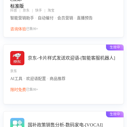
抖音 | 京东 | 快手 | 淘宝
智能营销助手 · 自动催付 · 会员营销 · 直播预告
咨询体验
已售99+
生效中
京东-卡片样式发送欢迎语-[智能客服机器人]
京东
AI工具 · 欢迎语配置 · 商品推荐
限时免费
已售99+
生效中
国补政策销售分析-数码家电-[VOCAI]