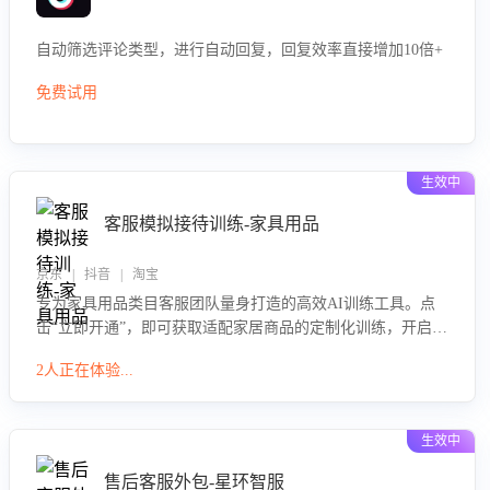
自动筛选评论类型，进行自动回复，回复效率直接增加10倍+
免费试用
生效中
客服模拟接待训练-家具用品
京东 | 抖音 | 淘宝
专为家具用品类目客服团队量身打造的高效AI训练工具。点
击“立即开通”，即可获取适配家居商品的定制化训练，开启模
拟真实客户对话的演练。针对性提升客服在家具用品功能、
2人正在体验...
尺寸参数咨询等高频场景下的专业应对能力。
生效中
售后客服外包-星环智服