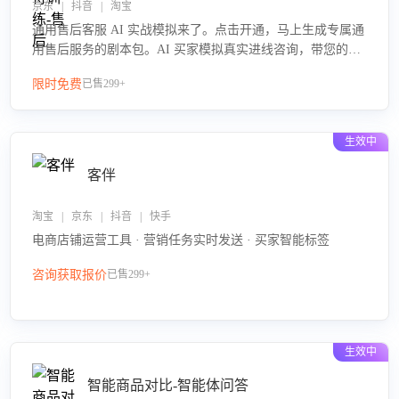
京东 | 抖音 | 淘宝
通用售后客服 AI 实战模拟来了。点击开通，马上生成专属通
用售后服务的剧本包。AI 买家模拟真实进线咨询，带您的客
服团队进行沉浸式训练，快速吃透功能咨询等售后场景的应
限时免费
已售299+
对要点，轻松提升服务能力。
生效中
客伴
淘宝 | 京东 | 抖音 | 快手
电商店铺运营工具 · 营销任务实时发送 · 买家智能标签
咨询获取报价
已售299+
生效中
智能商品对比-智能体问答