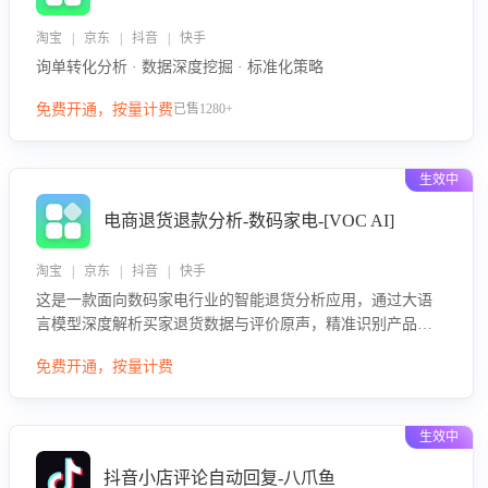
淘宝 | 京东 | 抖音 | 快手
询单转化分析 · 数据深度挖掘 · 标准化策略
免费开通，按量计费
已售1280+
生效中
电商退货退款分析-数码家电-[VOC AI]
淘宝 | 京东 | 抖音 | 快手
这是一款面向数码家电行业的智能退货分析应用，通过大语
言模型深度解析买家退货数据与评价原声，精准识别产品质
量、描述不符、物流破损等核心退货原因，并输出可落地的
免费开通，按量计费
改进建议，通过挖掘用户痛点驱动产品迭代，从根本上降低
退货率，进而降低因技术差异或服务疏漏导致的退款率。
生效中
抖音小店评论自动回复-八爪鱼