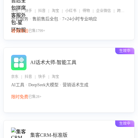
京东 | 快手 | 抖音 | 淘宝 | 小红书 | 得物 | 企业微信 | 跨平台
外包服务 · 售前售后全包 · 7×24小时专业响应
咨询体验
已售1799+
生效中
AI话术大师-智能工具
京东 | 抖音 | 快手 | 淘宝
AI工具 · DeepSeek大模型 · 营销话术生成
限时免费
已售28+
生效中
集客CRM-标准版