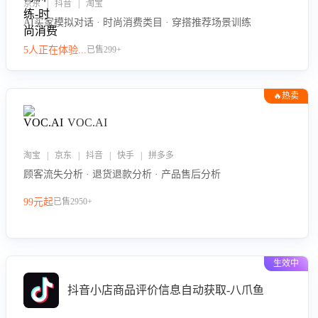
京东 | 抖音 | 淘宝
AI买家模拟对话 · 时尚消费类目 · 穿搭推荐场景训练
5人正在体验...
已售299+
🔥热卖
VOC.AI
淘宝 | 京东 | 抖音 | 快手 | 拼多多
顾客流失分析 · 退货退款分析 · 产品售后分析
99元起
已售2950+
生效中
抖音小店商品评价信息自动获取-八爪鱼