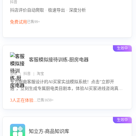
抖音
抖店评价自动爬取 · 极速导出 · 深度分析
免费试用
已售99+
生效中
客服模拟接待训练-厨房电器
京东 | 抖音 | 淘宝
专为厨电客服设计的AI买家实战模拟系统！点击“立即开
通”，立刻生成专属厨电类目剧本，体验AI买家进线咨询真实
场景训练，快速掌握针对家用厨电商品的“功能咨询”等真实场
3人正在体验...
已售1659+
景应对技巧！
生效中
知立方-商品知识库