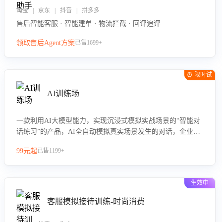
淘宝 | 京东 | 抖音 | 拼多多
售后智能客服 · 智能建单 · 物流拦截 · 回评追评
领取售后Agent方案
已售1699+
⏰ 限时试
用
AI训练场
一款利用AI大模型能力，实现沉浸式模拟实战场景的“智能对
话练习”的产品，AI全自动模拟真实场景发生的对话，企业可
以帮助员工提升客服接待技巧，持续提升客服团队的销服能
99元起
已售1199+
力。
生效中
客服模拟接待训练-时尚消费