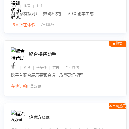
京东 | 抖音 | 淘宝
AI买家模拟对话 · 数码3C类目 · AIGC剧本生成
15人正在体验...
已售1388+
🔥热卖
聚合接待助手
快手 | 抖音 | 拼多多 | 京东 | 企业微信
跨平台聚合展示买家会话 · 场景亮灯提醒
在线订购
已售2919+
🔥本周热门
语流Agent