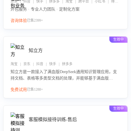
京东 | 抖音 | 快手 | 拼多多 | 淘宝 | 跨平台 | 小红书 | 得物 | 企业微信
外包服务 · 专业人力团队 · 定制化方案
咨询体验
已售2399+
生效中
知立方
淘宝 | 京东 | 抖音 | 快手 | 拼多多
知立方是一款接入了满血版DeepSeek通用知识管理应用，支
持文档、表格等多类型文档的处理，并能够基于满血版
DeepSeek做知识应答。它能够为多种应用场景提供强大的知
免费试用
已售1288+
识支持，帮助用户高效管理和利用知识资源。通过该产品，
用户可以轻松实现文档的上传、分类、检索，提升知识管理
的智能化水平。
生效中
客服模拟接待训练-售后