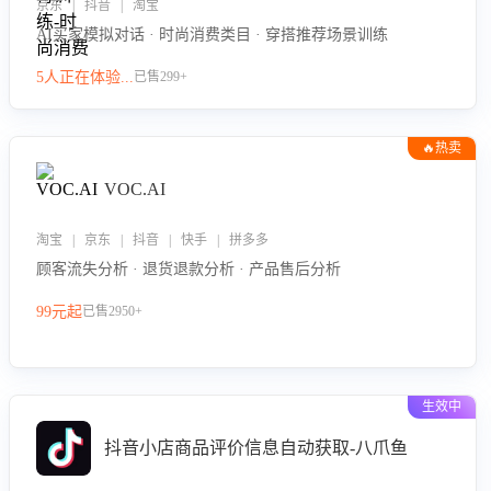
京东 | 抖音 | 淘宝
AI买家模拟对话 · 时尚消费类目 · 穿搭推荐场景训练
5人正在体验...
已售299+
🔥热卖
VOC.AI
淘宝 | 京东 | 抖音 | 快手 | 拼多多
顾客流失分析 · 退货退款分析 · 产品售后分析
99元起
已售2950+
生效中
抖音小店商品评价信息自动获取-八爪鱼