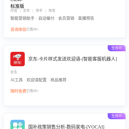
抖音 | 京东 | 快手 | 淘宝
智能营销助手 · 自动催付 · 会员营销 · 直播预告
咨询体验
已售99+
生效中
京东-卡片样式发送欢迎语-[智能客服机器人]
京东
AI工具 · 欢迎语配置 · 商品推荐
限时免费
已售99+
生效中
国补政策销售分析-数码家电-[VOCAI]