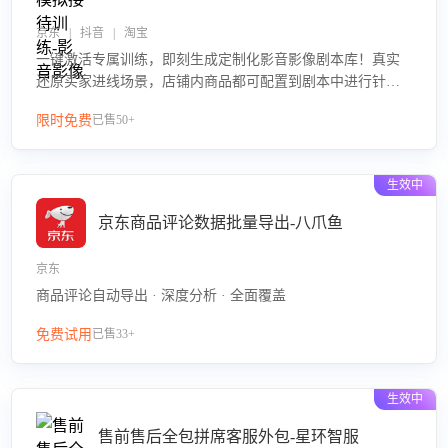
京东 | 抖音 | 淘宝
一键激活专属训练，即刻生成定制化影音影像剧本库！真实
还原买家进线场景，店铺内商品都可配置到剧本中进行针对
性训练，加强商品知识解答能力，提升客服售前转化率。点
限时免费
已售50+
击 “立即开通”，快速获取影音影像类目剧本，一键开启客服
培训。
生效中
京东商品评论数据批量导出-八爪鱼
京东
商品评论自动导出 · 深度分析 · 全面覆盖
免费试用
已售33+
生效中
售前售后全包拼席客服外包-星环智服