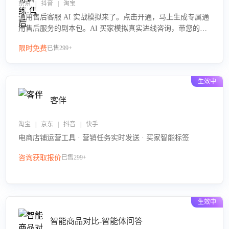
京东 | 抖音 | 淘宝
通用售后客服 AI 实战模拟来了。点击开通，马上生成专属通
用售后服务的剧本包。AI 买家模拟真实进线咨询，带您的客
服团队进行沉浸式训练，快速吃透功能咨询等售后场景的应
限时免费
已售299+
对要点，轻松提升服务能力。
生效中
客伴
淘宝 | 京东 | 抖音 | 快手
电商店铺运营工具 · 营销任务实时发送 · 买家智能标签
咨询获取报价
已售299+
生效中
智能商品对比-智能体问答