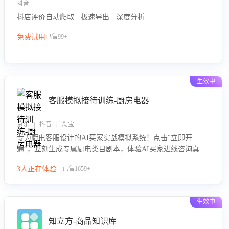
抖音
抖店评价自动爬取 · 极速导出 · 深度分析
免费试用
已售99+
生效中
客服模拟接待训练-厨房电器
京东 | 抖音 | 淘宝
专为厨电客服设计的AI买家实战模拟系统！点击“立即开
通”，立刻生成专属厨电类目剧本，体验AI买家进线咨询真实
场景训练，快速掌握针对家用厨电商品的“功能咨询”等真实场
3人正在体验...
已售1659+
景应对技巧！
生效中
知立方-商品知识库