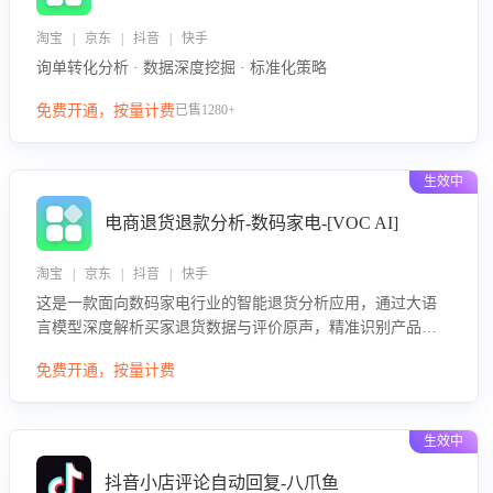
淘宝 | 京东 | 抖音 | 快手
询单转化分析 · 数据深度挖掘 · 标准化策略
免费开通，按量计费
已售1280+
生效中
电商退货退款分析-数码家电-[VOC AI]
淘宝 | 京东 | 抖音 | 快手
这是一款面向数码家电行业的智能退货分析应用，通过大语
言模型深度解析买家退货数据与评价原声，精准识别产品质
量、描述不符、物流破损等核心退货原因，并输出可落地的
免费开通，按量计费
改进建议，通过挖掘用户痛点驱动产品迭代，从根本上降低
退货率，进而降低因技术差异或服务疏漏导致的退款率。
生效中
抖音小店评论自动回复-八爪鱼