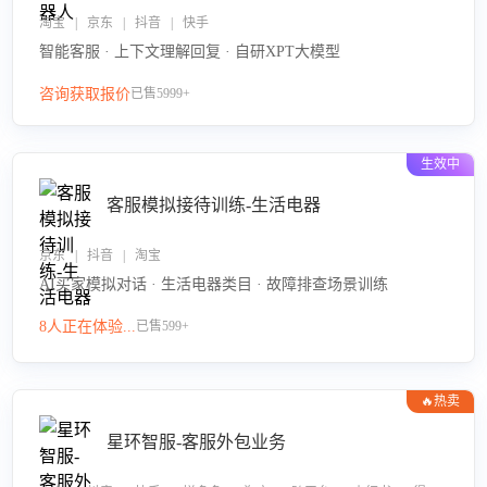
淘宝 | 京东 | 抖音 | 快手
智能客服 · 上下文理解回复 · 自研XPT大模型
咨询获取报价
已售5999+
生效中
客服模拟接待训练-生活电器
京东 | 抖音 | 淘宝
AI买家模拟对话 · 生活电器类目 · 故障排查场景训练
8人正在体验...
已售599+
🔥热卖
星环智服-客服外包业务