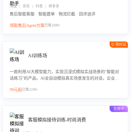
淘宝 | 京东 | 抖音 | 拼多多
售后智能客服 · 智能建单 · 物流拦截 · 回评追评
领取售后Agent方案
已售1699+
⏰ 限时试
用
AI训练场
一款利用AI大模型能力，实现沉浸式模拟实战场景的“智能对
话练习”的产品，AI全自动模拟真实场景发生的对话，企业可
以帮助员工提升客服接待技巧，持续提升客服团队的销服能
99元起
已售1199+
力。
生效中
客服模拟接待训练-时尚消费