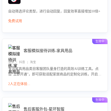
自动筛选评论类型，进行自动回复，回复效率直接增加10倍+
免费试用
生效中
客服模拟接待训练-家具用品
京东 | 抖音 | 淘宝
专为家具用品类目客服团队量身打造的高效AI训练工具。点
击“立即开通”，即可获取适配家居商品的定制化训练，开启模
拟真实客户对话的演练。针对性提升客服在家具用品功能、
2人正在体验...
尺寸参数咨询等高频场景下的专业应对能力。
生效中
售后客服外包-星环智服