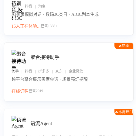
京东 | 抖音 | 淘宝
AI买家模拟对话 · 数码3C类目 · AIGC剧本生成
15人正在体验...
已售1388+
🔥热卖
聚合接待助手
快手 | 抖音 | 拼多多 | 京东 | 企业微信
跨平台聚合展示买家会话 · 场景亮灯提醒
在线订购
已售2919+
🔥本周热门
语流Agent