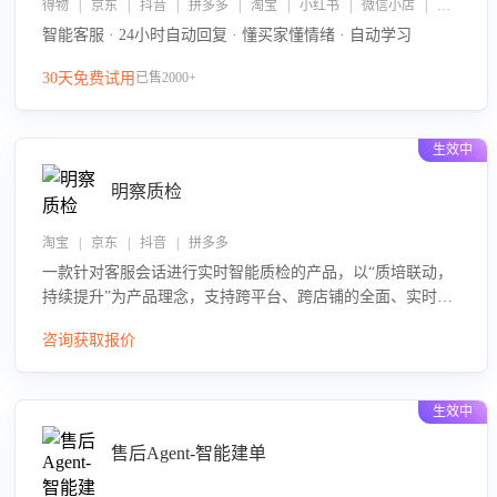
得物 | 京东 | 抖音 | 拼多多 | 淘宝 | 小红书 | 微信小店 | 快手 | 唯品会
智能客服 · 24小时自动回复 · 懂买家懂情绪 · 自动学习
30天免费试用
已售2000+
生效中
明察质检
淘宝 | 京东 | 抖音 | 拼多多
一款针对客服会话进行实时智能质检的产品，以“质培联动，
持续提升”为产品理念，支持跨平台、跨店铺的全面、实时、
智能化质检，并根据质检结果形成质培联动，持续提升客服
咨询获取报价
团队的销服能力。
生效中
售后Agent-智能建单