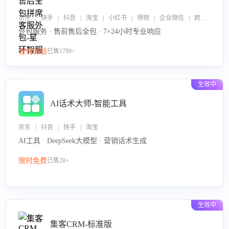
京东 | 快手 | 抖音 | 淘宝 | 小红书 | 得物 | 企业微信 | 跨平台
外包服务 · 售前售后全包 · 7×24小时专业响应
咨询体验
已售1799+
生效中
AI话术大师-智能工具
京东 | 抖音 | 快手 | 淘宝
AI工具 · DeepSeek大模型 · 营销话术生成
限时免费
已售28+
生效中
集客CRM-标准版