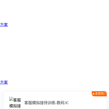
方案
方案
🔥本周热门
客服模拟接待训练-数码3C