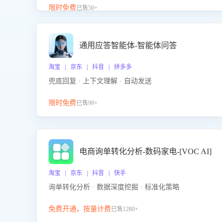
升客服售前转化率。点击 “立即开通”，快速获取影音
限时免费
已售50+
影像类目剧本，一键开启客服培训。
通用应答智能体-智能体问答
淘宝 | 京东 | 抖音 | 拼多多
兜底回复 · 上下文理解 · 自动发送
限时免费
已售99+
电商询单转化分析-数码家电-[VOC AI]
淘宝 | 京东 | 抖音 | 快手
询单转化分析 · 数据深度挖掘 · 标准化策略
免费开通，按量计费
已售1280+