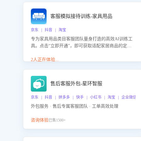
客服模拟接待训练-家具用品
京东 | 抖音 | 淘宝
专为家具用品类目客服团队量身打造的高效AI训练工
具。点击“立即开通”，即可获取适配家居商品的定制
化训练，开启模拟真实客户对话的演练。针对性提升
客服在家具用品功能、尺寸参数咨询等高频场景下的
2人正在体验...
专业应对能力。
售后客服外包-星环智服
京东 | 抖音 | 拼多多 | 快手 | 小红书 | 淘宝 | 企业微信
外包服务 · 售后专属客服团队 · 工单高效处理
咨询体验
已售1500+