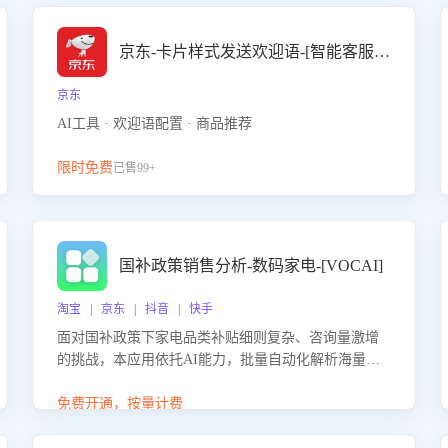
京东-卡片样式发送欢迎语-[智能客服机器人]
京东
AI工具 · 欢迎语配置 · 商品推荐
限时免费
已售99+
国补政策销售分析-数码家电-[VOCAI]
淘宝 | 京东 | 抖音 | 快手
面对国补政策下家电品类补贴细则复杂、咨询量激增
的挑战，本应用依托AI能力，批量自动化解析海量客
户会话，精准识别消费者对能以旧换新、补贴额度等
政策的关注焦点与购买意向，深度洞察决策动因。同
免费开通，按量计费
时全面评估客服团队政策解读准确性与响应效率，定
位服务薄弱环节，为企业提供数据驱动的策略优化建