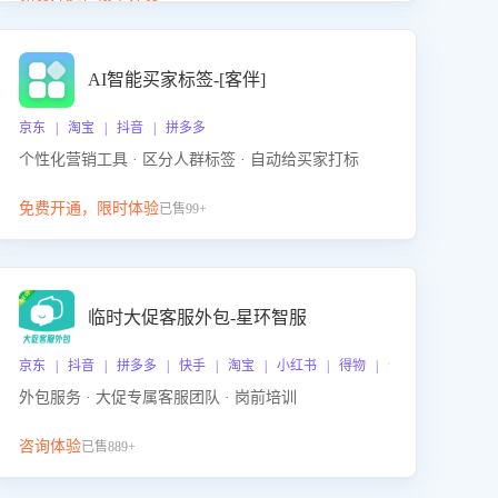
动产品迭代，从根本上降低退货率，进而降低因技术
差异或服务疏漏导致的退款率。
AI智能买家标签-[客伴]
京东 | 淘宝 | 抖音 | 拼多多
个性化营销工具 · 区分人群标签 · 自动给买家打标
免费开通，限时体验
已售99+
临时大促客服外包-星环智服
京东 | 抖音 | 拼多多 | 快手 | 淘宝 | 小红书 | 得物 | 企业微信
外包服务 · 大促专属客服团队 · 岗前培训
咨询体验
已售889+