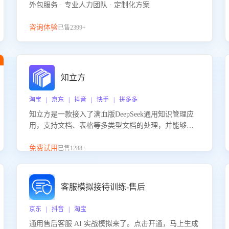
外包服务 · 专业人力团队 · 定制化方案
咨询体验
已售2399+
知立方
淘宝 | 京东 | 抖音 | 快手 | 拼多多
知立方是一款接入了满血版DeepSeek通用知识管理应
用，支持文档、表格等多类型文档的处理，并能够基
于满血版DeepSeek做知识应答。它能够为多种应用场
景提供强大的知识支持，帮助用户高效管理和利用知
免费试用
已售1288+
识资源。通过该产品，用户可以轻松实现文档的上
传、分类、检索，提升知识管理的智能化水平。
客服模拟接待训练-售后
京东 | 抖音 | 淘宝
通用售后客服 AI 实战模拟来了。点击开通，马上生成