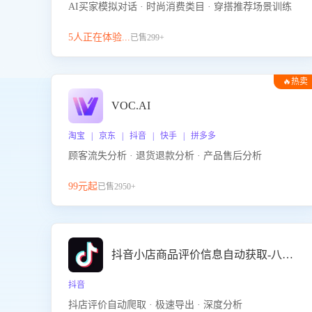
AI买家模拟对话 · 时尚消费类目 · 穿搭推荐场景训练
5人正在体验...
已售299+
🔥热卖
VOC.AI
淘宝 | 京东 | 抖音 | 快手 | 拼多多
顾客流失分析 · 退货退款分析 · 产品售后分析
99元起
已售2950+
抖音小店商品评价信息自动获取-八爪鱼
抖音
抖店评价自动爬取 · 极速导出 · 深度分析