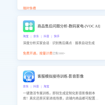
答、商品卖点介绍等智能体提供完整、全面、准确的
商品知识。
限时免费
商品售后问题分析-数码家电-[VOC AI]
淘宝 | 京东 | 抖音 | 快手
深度分析买家会话 · 识别售后痛点 · 报表自动生成
免费开通，按量计费
已售1660+
客服模拟接待训练-影音影像
京东 | 抖音 | 淘宝
一键激活专属训练，即刻生成定制化影音影像剧本
库！真实还原买家进线场景，店铺内商品都可配置到
剧本中进行针对性训练，加强商品知识解答能力，提