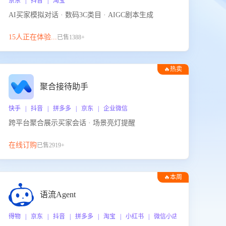
京东 | 抖音 | 淘宝
AI买家模拟对话 · 数码3C类目 · AIGC剧本生成
15人正在体验...
已售1388+
🔥热卖
聚合接待助手
快手 | 抖音 | 拼多多 | 京东 | 企业微信
跨平台聚合展示买家会话 · 场景亮灯提醒
在线订购
已售2919+
🔥本周
热门
语流Agent
 企业微信
得物 | 京东 | 抖音 | 拼多多 | 淘宝 | 小红书 | 微信小店 | 快手 | 唯品