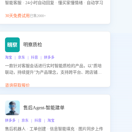
智能客服 · 24小时自动回复 · 懂买家懂情绪 · 自动学习
30天免费试用
已售2000+
明察质检
淘宝 | 京东 | 抖音 | 拼多多
一款针对客服会话进行实时智能质检的产品，以“质培
联动，持续提升”为产品理念，支持跨平台、跨店铺的
全面、实时、智能化质检，并根据质检结果形成质培
联动，持续提升客服团队的销服能力。
咨询获取报价
售后Agent-智能建单
拼多多 | 京东 | 抖音 | 淘宝
售后机器人 · 工单创建 · 信息智能填充 · 图片同步上传