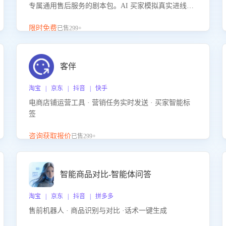
专属通用售后服务的剧本包。AI 买家模拟真实进线咨
询，带您的客服团队进行沉浸式训练，快速吃透功能
咨询等售后场景的应对要点，轻松提升服务能力。
限时免费
已售299+
客伴
淘宝 | 京东 | 抖音 | 快手
电商店铺运营工具 · 营销任务实时发送 · 买家智能标
签
咨询获取报价
已售299+
智能商品对比-智能体问答
淘宝 | 京东 | 抖音 | 拼多多
售前机器人 · 商品识别与对比 ·话术一键生成