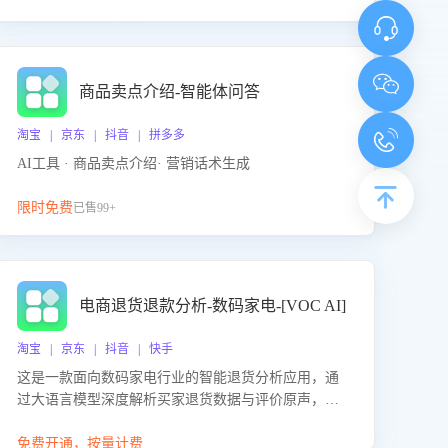
商品卖点介绍-智能体问答
淘宝 | 京东 | 抖音 | 拼多多
AI工具 · 商品卖点介绍· 营销话术生成
限时免费
已售99+
电商退货退款分析-数码家电-[VOC AI]
淘宝 | 京东 | 抖音 | 快手
这是一款面向数码家电行业的智能退货分析应用，通
过大语言模型深度解析买家退货数据与评价原声，精
准识别产品质量、描述不符、物流破损等核心退货原
因，并输出可落地的改进建议，通过挖掘用户痛点驱
免费开通，按量计费