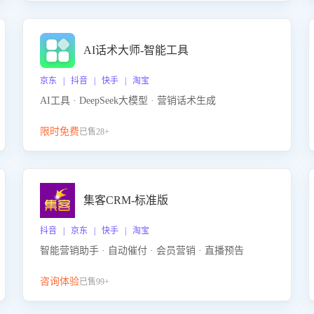
AI话术大师-智能工具
京东 | 抖音 | 快手 | 淘宝
AI工具 · DeepSeek大模型 · 营销话术生成
限时免费
已售28+
集客CRM-标准版
抖音 | 京东 | 快手 | 淘宝
智能营销助手 · 自动催付 · 会员营销 · 直播预告
咨询体验
已售99+