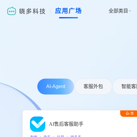
应用广场
全部类目

AI-Agent
客服外包
智能客
👍 本
周推荐
AI售后客服助手