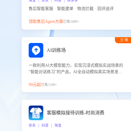
淘宝 | 京东 | 抖音 | 拼多多
售后智能客服 · 智能建单 · 物流拦截 · 回评追评
领取售后Agent方案
已售1699+
⏰ 限
时试用
AI训练场
一款利用AI大模型能力，实现沉浸式模拟实战场景的
“智能对话练习”的产品，AI全自动模拟真实场景发生
的对话，企业可以帮助员工提升客服接待技巧，持续
提升客服团队的销服能力。
99元起
已售1199+
客服模拟接待训练-时尚消费
京东 | 抖音 | 淘宝