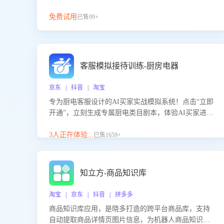
免费试用
已售99+
客服模拟接待训练-厨房电器
京东 | 抖音 | 淘宝
专为厨电客服设计的AI买家实战模拟系统！点击“立即
开通”，立刻生成专属厨电类目剧本，体验AI买家进线
咨询真实场景训练，快速掌握针对家用厨电商品的“功
能咨询”等真实场景应对技巧！
3人正在体验...
已售1659+
知立方-商品知识库
淘宝 | 京东 | 抖音 | 拼多多
商品知识库应用，是晓多打造的跨平台商品库，支持
自动提取商品详情页图片信息，为机器人商品知识问