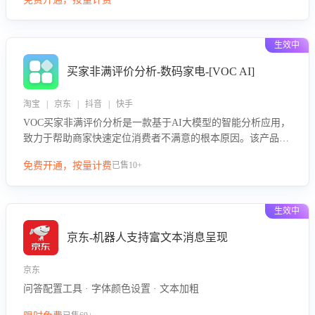
绪、归因争议根源，并客观评估客服应对合理性与成效。系统
可自动生成针对性改进策略，包括沟通话术优化、流程规范及
部门协同建议，从而提升客服团队舆情应对能力，阻断差评扩
生效中
散，维护品牌声誉，实现客户满意度的持续提升。
买家非满评价分析-数码家电-[VOC AI]
淘宝 | 京东 | 抖音 | 快手
VOC买家非满评价分析是一款基于AI大模型的智能分析应用，
致力于帮助商家快速定位消费者不满意的根本原因。该产品可
自动识别非满评价中的关键问题，区别问题是否属于客服原因
免费开通，按量计费
已售10+
或其它部门原因，明确责任归属，提供可落地的改进建议与策
略方向。通过深入挖掘会话内容，商家可针对性优化服务流
程、提升客服质量，并协同相关部门推进体验整改，有效提升
生效中
客户满意度和店铺整体服务质量。
京东-机器人支持富文本消息呈现
京东
问答配置工具 · 字体颜色设置 · 文本加粗