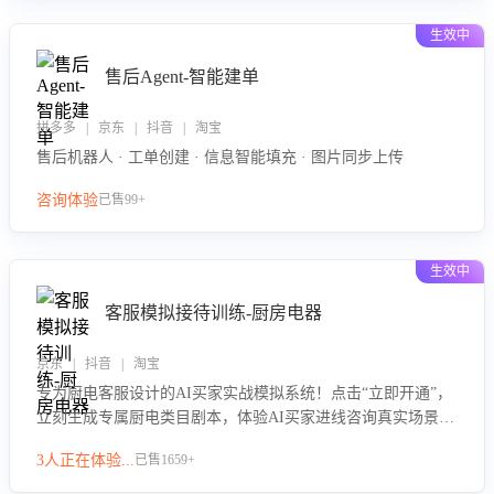
生效中
售后Agent-智能建单
拼多多 | 京东 | 抖音 | 淘宝
售后机器人 · 工单创建 · 信息智能填充 · 图片同步上传
咨询体验
已售99+
生效中
客服模拟接待训练-厨房电器
京东 | 抖音 | 淘宝
专为厨电客服设计的AI买家实战模拟系统！点击“立即开通”，
立刻生成专属厨电类目剧本，体验AI买家进线咨询真实场景训
练，快速掌握针对家用厨电商品的“功能咨询”等真实场景应对
3人正在体验...
已售1659+
技巧！