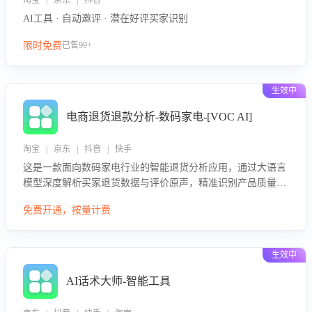
淘宝 | 京东 | 抖音
AI工具 · 自动邀评 · 潜在好评买家识别
限时免费
已售99+
生效中
电商退货退款分析-数码家电-[VOC AI]
淘宝 | 京东 | 抖音 | 快手
这是一款面向数码家电行业的智能退货分析应用，通过大语言
模型深度解析买家退货数据与评价原声，精准识别产品质量、
描述不符、物流破损等核心退货原因，并输出可落地的改进建
免费开通，按量计费
议，通过挖掘用户痛点驱动产品迭代，从根本上降低退货率，
进而降低因技术差异或服务疏漏导致的退款率。
生效中
AI话术大师-智能工具