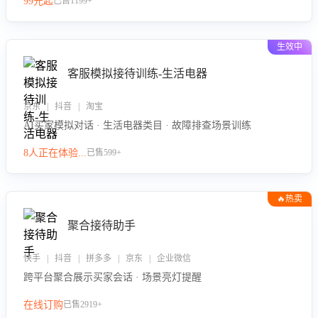
99元起
已售1199+
力。
生效中
客服模拟接待训练-生活电器
京东 | 抖音 | 淘宝
AI买家模拟对话 · 生活电器类目 · 故障排查场景训练
8人正在体验...
已售599+
🔥热卖
聚合接待助手
快手 | 抖音 | 拼多多 | 京东 | 企业微信
跨平台聚合展示买家会话 · 场景亮灯提醒
在线订购
已售2919+