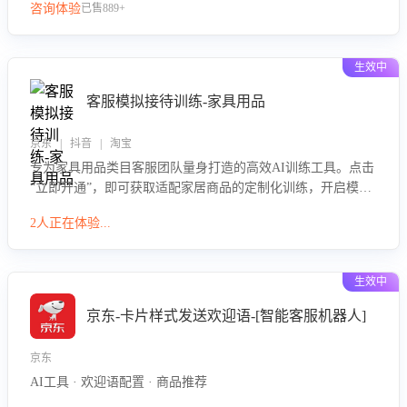
咨询体验
已售889+
生效中
客服模拟接待训练-家具用品
京东 | 抖音 | 淘宝
专为家具用品类目客服团队量身打造的高效AI训练工具。点击
“立即开通”，即可获取适配家居商品的定制化训练，开启模拟
真实客户对话的演练。针对性提升客服在家具用品功能、尺寸
2人正在体验...
参数咨询等高频场景下的专业应对能力。
生效中
京东-卡片样式发送欢迎语-[智能客服机器人]
京东
AI工具 · 欢迎语配置 · 商品推荐