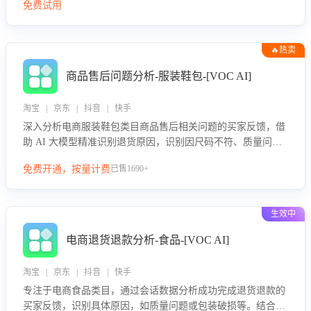
免费试用
🔥热卖
商品售后问题分析-服装鞋包-[VOC AI]
淘宝 | 京东 | 抖音 | 快手
深入分析电商服装鞋包类目商品售后相关问题的买家反馈，借
助 AI 大模型精准识别退货原因，识别因尺码不符、质量问题
等导致的退货原因，给出全方位优化产品与服务的建议，助力
免费开通，按量计费
已售1690+
商家优化产品或服务，实现销售额的显著提升。
生效中
电商退货退款分析-食品-[VOC AI]
淘宝 | 京东 | 抖音 | 快手
专注于电商食品类目，通过会话数据分析成功完成退货退款的
买家反馈，识别具体原因，如质量问题或包装破损等。结合AI