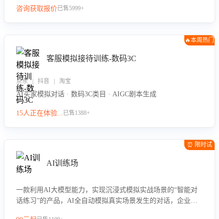
咨询获取报价
已售5999+
🔥本周热门
客服模拟接待训练-数码3C
京东 | 抖音 | 淘宝
AI买家模拟对话 · 数码3C类目 · AIGC剧本生成
15人正在体验...
已售1388+
⏰ 限时试
用
AI训练场
一款利用AI大模型能力，实现沉浸式模拟实战场景的“智能对
话练习”的产品，AI全自动模拟真实场景发生的对话，企业可
以帮助员工提升客服接待技巧，持续提升客服团队的销服能