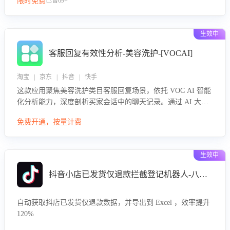
限时免费
已售69+
生效中
客服回复有效性分析-美容洗护-[VOCAI]
淘宝 | 京东 | 抖音 | 快手
这款应用聚焦美容洗护类目客服回复场景，依托 VOC AI 智能
化分析能力，深度剖析买家会话中的聊天记录。通过 AI 大模
型精准定位客服在不同场景的理解与回应难点，评判解答的有
免费开通，按量计费
效性与完整性，输出针对性改进策略，助力商家快速优化快捷
话术，提升客服接待响应率与服务质量。
生效中
抖音小店已发货仅退款拦截登记机器人-八爪鱼
自动获取抖店已发货仅退款数据，并导出到 Excel ，效率提升
120%