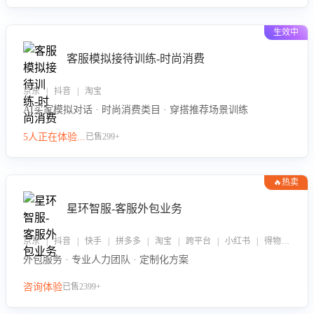
生效中
客服模拟接待训练-时尚消费
京东 | 抖音 | 淘宝
AI买家模拟对话 · 时尚消费类目 · 穿搭推荐场景训练
5人正在体验...
已售299+
🔥热卖
星环智服-客服外包业务
京东 | 抖音 | 快手 | 拼多多 | 淘宝 | 跨平台 | 小红书 | 得物 | 企业微信
外包服务 · 专业人力团队 · 定制化方案
咨询体验
已售2399+