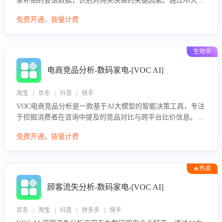
家补贴的会话数据，识别对购买决策的关键因素。通过AI大模
型评估客服在政策宣传、回应及互动中的表现，生成优化策
免费开通，按量计费
略，助力商家利用国补政策提升GMV。
生效中
电商竞品分析-数码家电-[VOC AI]
淘宝 | 京东 | 抖音 | 快手
VOC电商竞品分析是一款基于AI大模型的智能决策工具，专注
于挖掘消费者在咨询中提及的竞品对比与跨平台比价信息。该
应用能够精准识别被频繁对比的竞品品牌、咨询量、商品信
免费开通，按量计费
息，进行多维度交叉对比，并分析消费者的比价行为。通过提
供数据驱动的竞品洞察与差异化策略建议，帮助企业优化营销
话术、突出产品与服务优势，有效提升咨询转化率，避免陷入
🔥热卖
单纯价格竞争，实现精准扬长避短。
顾客流失分析-数码家电-[VOC AI]
京东 | 淘宝 | 抖音 | 拼多多 | 快手