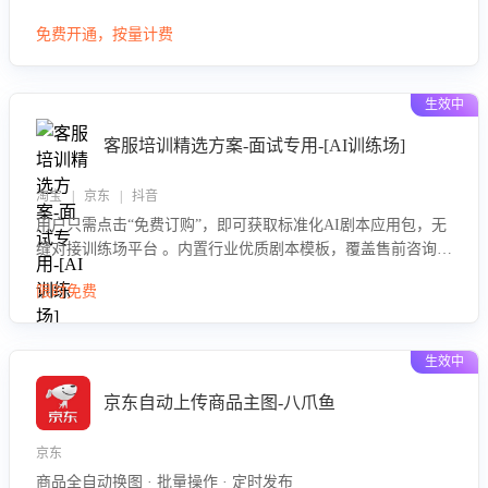
大模型，自动评估客服挽回效果，输出优化策略，助力商家降
免费开通，按量计费
低退款率，提升售后效率。
生效中
客服培训精选方案-面试专用-[AI训练场]
淘宝 | 京东 | 抖音
用户只需点击“免费订购”，即可获取标准化AI剧本应用包，无
缝对接训练场平台 。内置行业优质剧本模板，覆盖售前咨询、
售后处理等全场景，消除复杂部署流程，节省90%的初始化时
限时免费
间，助力企业快速启动智能客服训练
生效中
京东自动上传商品主图-八爪鱼
京东
商品全自动换图 · 批量操作 · 定时发布