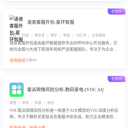
生效中
语音客服外包-星环智服
京东 | 抖音 | 拼多多 | 快手 | 淘宝 | 小红书 | 企业微信
语音客服外包是由星环智服提供专业的呼叫中心外包服务，它
依托全国10大线下职场布局和严选客服团队，专注于为企业提
供高效的语音呼叫解决方案。这项服务旨在通过专业的客服团
咨询体验
已售99+
队和智能工具提升语音客服服务效率和质量，帮助企业实现降
本增效。
生效中
客诉舆情风险分析-数码家电-[VOC AI]
淘宝 | 京东 | 抖音 | 快手
VOC客诉舆情风险分析是一款基于AI大模型的VOC深度分析应
用，专注于解析买家投诉及客服冲突会话，助力企业精准防控
舆情风险。该产品通过智能定位高风险会话、精准判别客户情
免费开通，按量计费