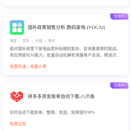
生效中
国补政策销售分析-数码家电-[VOCAI]
淘宝 | 京东 | 抖音 | 快手
面对国补政策下家电品类补贴细则复杂、咨询量激增的挑战，
本应用依托AI能力，批量自动化解析海量客户会话，精准识别
消费者对能以旧换新、补贴额度等政策的关注焦点与购买意
免费开通，按量计费
向，深度洞察决策动因。同时全面评估客服团队政策解读准确
性与响应效率，定位服务薄弱环节，为企业提供数据驱动的策
略优化建议与培训支持，助力提升政策响应速度、客服转化能
生效中
力及销售业绩。
拼多多资金账单自动下载-八爪鱼
实时自动下载账单、整理、发送，效率提升90%
免费试用