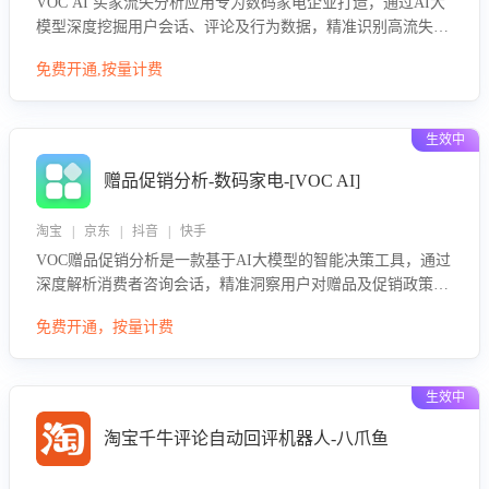
VOC AI 买家流失分析应用专为数码家电企业打造，通过AI大
模型深度挖掘用户会话、评论及行为数据，精准识别高流失风
险客户，并定位流失原因：包括产品质量缺陷、售后响应延
免费开通,按量计费
迟、竞品价格冲击等。系统自动输出可落地的挽回策略，迅速
同步到店铺运营团队。
生效中
赠品促销分析-数码家电-[VOC AI]
淘宝 | 京东 | 抖音 | 快手
VOC赠品促销分析是一款基于AI大模型的智能决策工具，通过
深度解析消费者咨询会话，精准洞察用户对赠品及促销政策的
真实偏好与需求。该应用可识别高吸引力赠品和热门促销诉
免费开通，按量计费
求，帮助企业制定个性化赠品组合策略，优化资源投放并淘汰
低效赠品，在提升成交转化率的同时有效控制成本，实现促销
效果最大化。
生效中
淘宝千牛评论自动回评机器人-八爪鱼