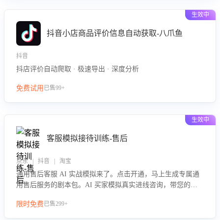
生效中
抖音小店商品评价信息自动获取-八爪鱼
抖音
抖店评价自动爬取 · 极速导出 · 深度分析
免费试用
已售99+
生效中
客服模拟接待训练-售后
京东 | 抖音 | 淘宝
通用售后客服 AI 实战模拟来了。点击开通，马上生成专属通
用售后服务的剧本包。AI 买家模拟真实进线咨询，带您的客
服团队进行沉浸式训练，快速吃透功能咨询等售后场景的应对
限时免费
已售299+
要点，轻松提升服务能力。