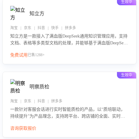
生效中
知立方
淘宝 | 京东 | 抖音 | 快手 | 拼多多
知立方是一款接入了满血版DeepSeek通用知识管理应用，支持
文档、表格等多类型文档的处理，并能够基于满血版DeepSeek
做知识应答。它能够为多种应用场景提供强大的知识支持，帮
免费试用
已售1288+
助用户高效管理和利用知识资源。通过该产品，用户可以轻松
实现文档的上传、分类、检索，提升知识管理的智能化水平。
生效中
明察质检
淘宝 | 京东 | 抖音 | 拼多多
一款针对客服会话进行实时智能质检的产品，以“质培联动，
持续提升”为产品理念，支持跨平台、跨店铺的全面、实时、
智能化质检，并根据质检结果形成质培联动，持续提升客服团
咨询获取报价
队的销服能力。