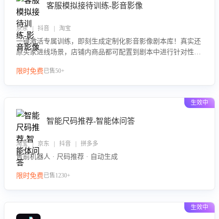
客服模拟接待训练-影音影像
京东 | 抖音 | 淘宝
一键激活专属训练，即刻生成定制化影音影像剧本库！真实还
原买家进线场景，店铺内商品都可配置到剧本中进行针对性训
练，加强商品知识解答能力，提升客服售前转化率。点击 “立
限时免费
已售50+
即开通”，快速获取影音影像类目剧本，一键开启客服培训。
生效中
智能尺码推荐-智能体问答
淘宝 | 京东 | 抖音 | 拼多多
售前机器人 · 尺码推荐 · 自动生成
限时免费
已售1230+
生效中