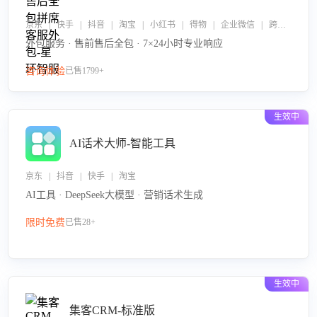
京东 | 快手 | 抖音 | 淘宝 | 小红书 | 得物 | 企业微信 | 跨平台
外包服务 · 售前售后全包 · 7×24小时专业响应
咨询体验
已售1799+
生效中
AI话术大师-智能工具
京东 | 抖音 | 快手 | 淘宝
AI工具 · DeepSeek大模型 · 营销话术生成
限时免费
已售28+
生效中
集客CRM-标准版