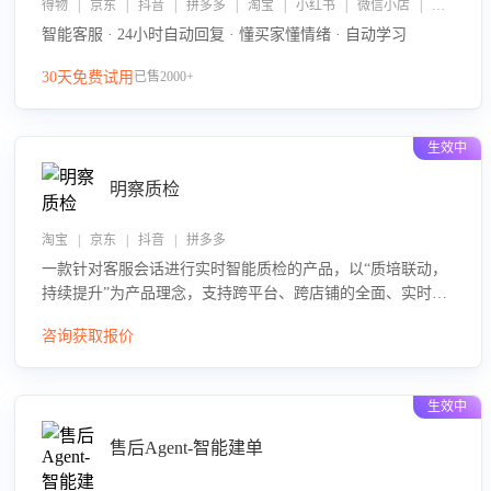
得物 | 京东 | 抖音 | 拼多多 | 淘宝 | 小红书 | 微信小店 | 快手 | 唯品会
智能客服 · 24小时自动回复 · 懂买家懂情绪 · 自动学习
30天免费试用
已售2000+
生效中
明察质检
淘宝 | 京东 | 抖音 | 拼多多
一款针对客服会话进行实时智能质检的产品，以“质培联动，
持续提升”为产品理念，支持跨平台、跨店铺的全面、实时、
智能化质检，并根据质检结果形成质培联动，持续提升客服
咨询获取报价
团队的销服能力。
生效中
售后Agent-智能建单