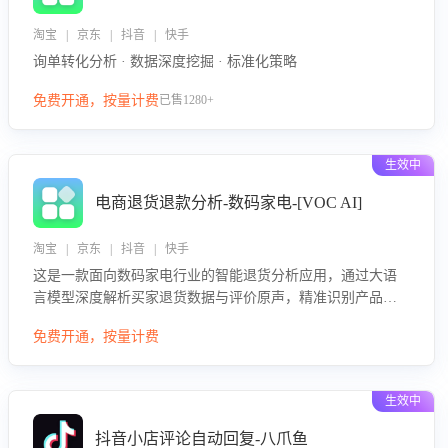
淘宝 | 京东 | 抖音 | 快手
询单转化分析 · 数据深度挖掘 · 标准化策略
免费开通，按量计费
已售1280+
生效中
电商退货退款分析-数码家电-[VOC AI]
淘宝 | 京东 | 抖音 | 快手
这是一款面向数码家电行业的智能退货分析应用，通过大语
言模型深度解析买家退货数据与评价原声，精准识别产品质
量、描述不符、物流破损等核心退货原因，并输出可落地的
免费开通，按量计费
改进建议，通过挖掘用户痛点驱动产品迭代，从根本上降低
退货率，进而降低因技术差异或服务疏漏导致的退款率。
生效中
抖音小店评论自动回复-八爪鱼