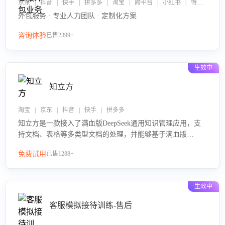
京东 | 抖音 | 快手 | 拼多多 | 淘宝 | 跨平台 | 小红书 | 得物 | 企业微信
外包服务 · 专业人力团队 · 定制化方案
咨询体验
已售2399+
生效中
知立方
淘宝 | 京东 | 抖音 | 快手 | 拼多多
知立方是一款接入了满血版DeepSeek通用知识管理应用，支
持文档、表格等多类型文档的处理，并能够基于满血版
DeepSeek做知识应答。它能够为多种应用场景提供强大的知
免费试用
已售1288+
识支持，帮助用户高效管理和利用知识资源。通过该产品，
用户可以轻松实现文档的上传、分类、检索，提升知识管理
的智能化水平。
生效中
客服模拟接待训练-售后