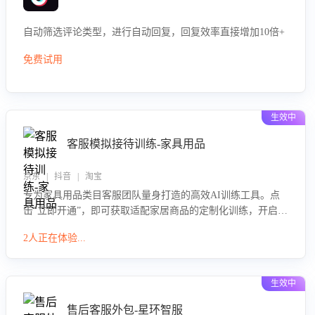
自动筛选评论类型，进行自动回复，回复效率直接增加10倍+
免费试用
生效中
客服模拟接待训练-家具用品
京东 | 抖音 | 淘宝
专为家具用品类目客服团队量身打造的高效AI训练工具。点
击“立即开通”，即可获取适配家居商品的定制化训练，开启模
拟真实客户对话的演练。针对性提升客服在家具用品功能、
2人正在体验...
尺寸参数咨询等高频场景下的专业应对能力。
生效中
售后客服外包-星环智服