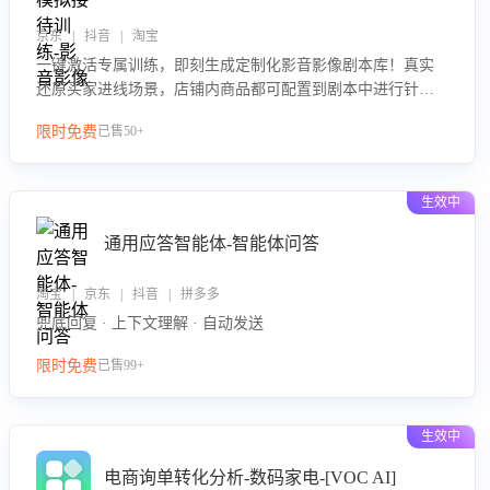
京东 | 抖音 | 淘宝
一键激活专属训练，即刻生成定制化影音影像剧本库！真实
还原买家进线场景，店铺内商品都可配置到剧本中进行针对
性训练，加强商品知识解答能力，提升客服售前转化率。点
限时免费
已售50+
击 “立即开通”，快速获取影音影像类目剧本，一键开启客服
培训。
生效中
通用应答智能体-智能体问答
淘宝 | 京东 | 抖音 | 拼多多
兜底回复 · 上下文理解 · 自动发送
限时免费
已售99+
生效中
电商询单转化分析-数码家电-[VOC AI]