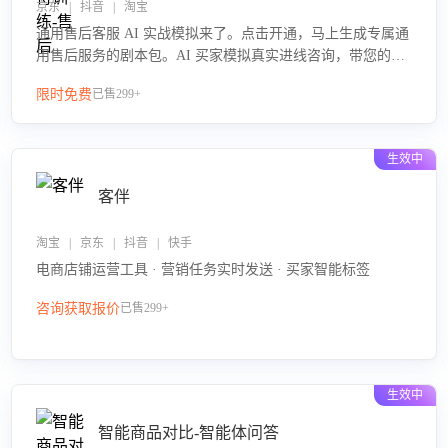
京东 | 抖音 | 淘宝
通用售后客服 AI 实战模拟来了。点击开通，马上生成专属通
用售后服务的剧本包。AI 买家模拟真实进线咨询，带您的客
服团队进行沉浸式训练，快速吃透功能咨询等售后场景的应
限时免费
已售299+
对要点，轻松提升服务能力。
生效中
客伴
淘宝 | 京东 | 抖音 | 快手
电商店铺运营工具 · 营销任务实时发送 · 买家智能标签
咨询获取报价
已售299+
生效中
智能商品对比-智能体问答