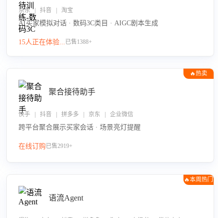
京东 | 抖音 | 淘宝
AI买家模拟对话 · 数码3C类目 · AIGC剧本生成
15人正在体验...
已售1388+
🔥热卖
聚合接待助手
快手 | 抖音 | 拼多多 | 京东 | 企业微信
跨平台聚合展示买家会话 · 场景亮灯提醒
在线订购
已售2919+
🔥本周热门
语流Agent