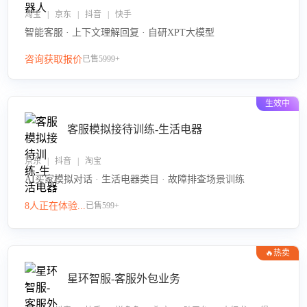
淘宝 | 京东 | 抖音 | 快手
智能客服 · 上下文理解回复 · 自研XPT大模型
咨询获取报价
已售5999+
生效中
客服模拟接待训练-生活电器
京东 | 抖音 | 淘宝
AI买家模拟对话 · 生活电器类目 · 故障排查场景训练
8人正在体验...
已售599+
🔥热卖
星环智服-客服外包业务