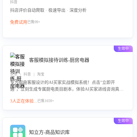
抖音
抖店评价自动爬取 · 极速导出 · 深度分析
免费试用
已售99+
生效中
客服模拟接待训练-厨房电器
京东 | 抖音 | 淘宝
专为厨电客服设计的AI买家实战模拟系统！点击“立即开
通”，立刻生成专属厨电类目剧本，体验AI买家进线咨询真实
场景训练，快速掌握针对家用厨电商品的“功能咨询”等真实场
3人正在体验...
已售1659+
景应对技巧！
生效中
知立方-商品知识库