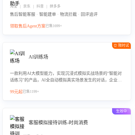
淘宝 | 京东 | 抖音 | 拼多多
售后智能客服 · 智能建单 · 物流拦截 · 回评追评
领取售后Agent方案
已售1699+
⏰ 限时试
用
AI训练场
一款利用AI大模型能力，实现沉浸式模拟实战场景的“智能对
话练习”的产品，AI全自动模拟真实场景发生的对话，企业可
以帮助员工提升客服接待技巧，持续提升客服团队的销服能
99元起
已售1199+
力。
生效中
客服模拟接待训练-时尚消费