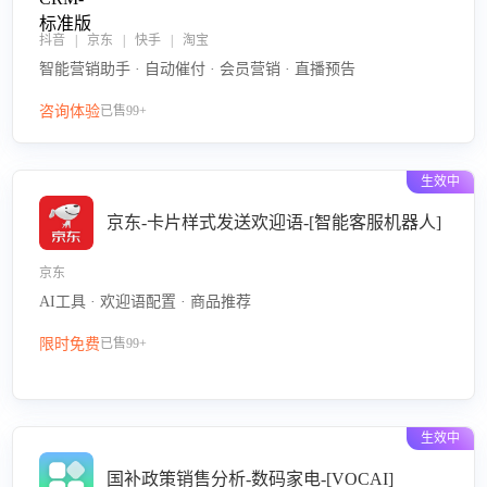
抖音 | 京东 | 快手 | 淘宝
智能营销助手 · 自动催付 · 会员营销 · 直播预告
咨询体验
已售99+
生效中
京东-卡片样式发送欢迎语-[智能客服机器人]
京东
AI工具 · 欢迎语配置 · 商品推荐
限时免费
已售99+
生效中
国补政策销售分析-数码家电-[VOCAI]