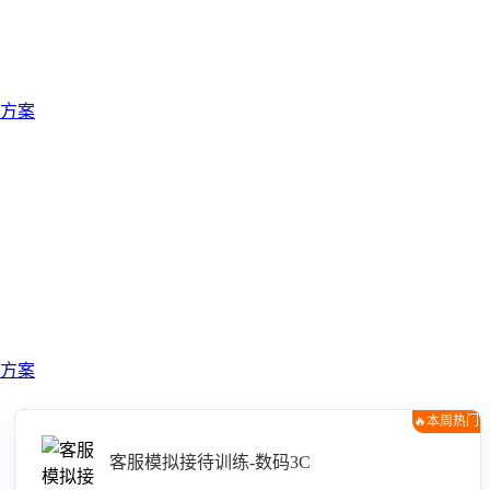
方案
方案
🔥本周热门
客服模拟接待训练-数码3C