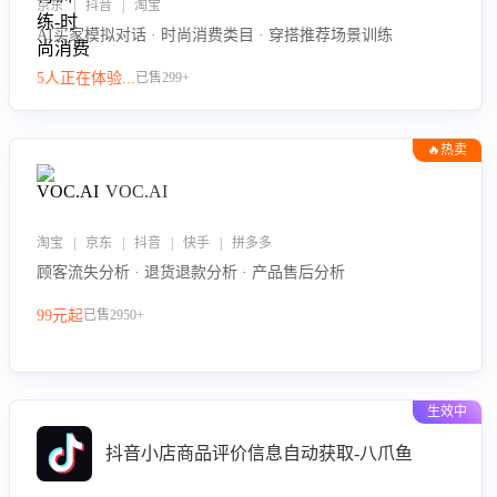
京东 | 抖音 | 淘宝
AI买家模拟对话 · 时尚消费类目 · 穿搭推荐场景训练
5人正在体验...
已售299+
🔥热卖
VOC.AI
淘宝 | 京东 | 抖音 | 快手 | 拼多多
顾客流失分析 · 退货退款分析 · 产品售后分析
99元起
已售2950+
生效中
抖音小店商品评价信息自动获取-八爪鱼