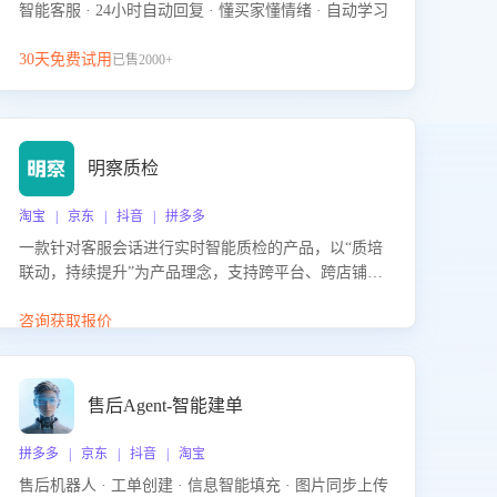
智能客服 · 24小时自动回复 · 懂买家懂情绪 · 自动学习
30天免费试用
已售2000+
明察质检
淘宝 | 京东 | 抖音 | 拼多多
一款针对客服会话进行实时智能质检的产品，以“质培
联动，持续提升”为产品理念，支持跨平台、跨店铺的
全面、实时、智能化质检，并根据质检结果形成质培
联动，持续提升客服团队的销服能力。
咨询获取报价
售后Agent-智能建单
拼多多 | 京东 | 抖音 | 淘宝
售后机器人 · 工单创建 · 信息智能填充 · 图片同步上传