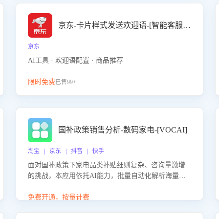
京东-卡片样式发送欢迎语-[智能客服机器人]
京东
AI工具 · 欢迎语配置 · 商品推荐
限时免费
已售99+
国补政策销售分析-数码家电-[VOCAI]
淘宝 | 京东 | 抖音 | 快手
面对国补政策下家电品类补贴细则复杂、咨询量激增
的挑战，本应用依托AI能力，批量自动化解析海量客
户会话，精准识别消费者对能以旧换新、补贴额度等
政策的关注焦点与购买意向，深度洞察决策动因。同
免费开通，按量计费
时全面评估客服团队政策解读准确性与响应效率，定
位服务薄弱环节，为企业提供数据驱动的策略优化建