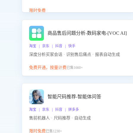
答、商品卖点介绍等智能体提供完整、全面、准确的
商品知识。
限时免费
商品售后问题分析-数码家电-[VOC AI]
淘宝 | 京东 | 抖音 | 快手
深度分析买家会话 · 识别售后痛点 · 报表自动生成
免费开通，按量计费
已售1660+
智能尺码推荐-智能体问答
淘宝 | 京东 | 抖音 | 拼多多
售前机器人 · 尺码推荐 · 自动生成
限时免费
已售1230+