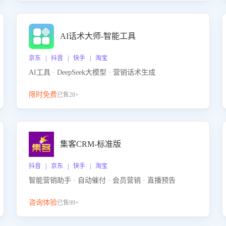
AI话术大师-智能工具
京东 | 抖音 | 快手 | 淘宝
AI工具 · DeepSeek大模型 · 营销话术生成
限时免费
已售28+
集客CRM-标准版
抖音 | 京东 | 快手 | 淘宝
智能营销助手 · 自动催付 · 会员营销 · 直播预告
咨询体验
已售99+