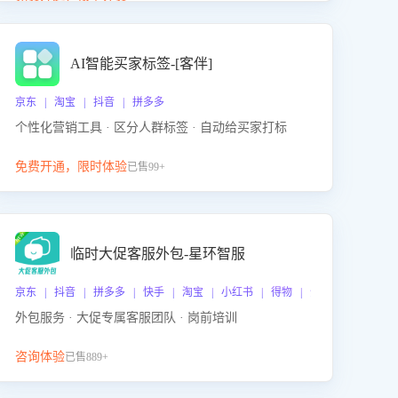
动产品迭代，从根本上降低退货率，进而降低因技术
差异或服务疏漏导致的退款率。
AI智能买家标签-[客伴]
京东 | 淘宝 | 抖音 | 拼多多
个性化营销工具 · 区分人群标签 · 自动给买家打标
免费开通，限时体验
已售99+
临时大促客服外包-星环智服
京东 | 抖音 | 拼多多 | 快手 | 淘宝 | 小红书 | 得物 | 企业微信
外包服务 · 大促专属客服团队 · 岗前培训
咨询体验
已售889+