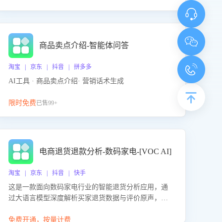
商品卖点介绍-智能体问答
淘宝 | 京东 | 抖音 | 拼多多
AI工具 · 商品卖点介绍· 营销话术生成
限时免费
已售99+
电商退货退款分析-数码家电-[VOC AI]
淘宝 | 京东 | 抖音 | 快手
这是一款面向数码家电行业的智能退货分析应用，通
过大语言模型深度解析买家退货数据与评价原声，精
准识别产品质量、描述不符、物流破损等核心退货原
因，并输出可落地的改进建议，通过挖掘用户痛点驱
免费开通，按量计费