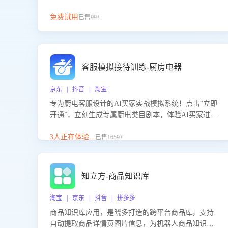
免费试用
已售99+
客服模拟接待训练-厨房电器
京东 | 抖音 | 淘宝
专为厨电客服设计的AI买家实战模拟系统！点击“立即
开通”，立刻生成专属厨电类目剧本，体验AI买家进线
咨询真实场景训练，快速掌握针对家用厨电商品的“功
能咨询”等真实场景应对技巧！
3人正在体验...
已售1659+
知立方-商品知识库
淘宝 | 京东 | 抖音 | 拼多多
商品知识库应用，是晓多打造的跨平台商品库，支持
自动提取商品详情页图片信息，为机器人商品知识问