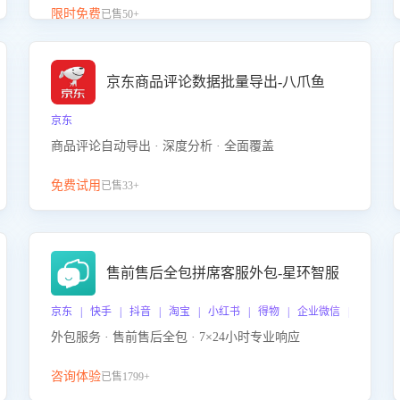
升客服售前转化率。点击 “立即开通”，快速获取影音
限时免费
已售50+
影像类目剧本，一键开启客服培训。
京东商品评论数据批量导出-八爪鱼
京东
商品评论自动导出 · 深度分析 · 全面覆盖
免费试用
已售33+
售前售后全包拼席客服外包-星环智服
京东 | 快手 | 抖音 | 淘宝 | 小红书 | 得物 | 企业微信 | 跨平台
外包服务 · 售前售后全包 · 7×24小时专业响应
咨询体验
已售1799+