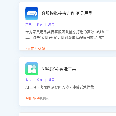
客服模拟接待训练-家具用品
京东 | 抖音 | 淘宝
专为家具用品类目客服团队量身打造的高效AI训练工
具。点击“立即开通”，即可获取适配家居商品的定制
化训练，开启模拟真实客户对话的演练。针对性提升
客服在家具用品功能、尺寸参数咨询等高频场景下的
2人正在体验...
专业应对能力。
AI风控官-智能工具
淘宝 | 京东 | 抖音
AI工具 · 客服回复实时监控 · 违禁话术拦截
限时免费
已售99+