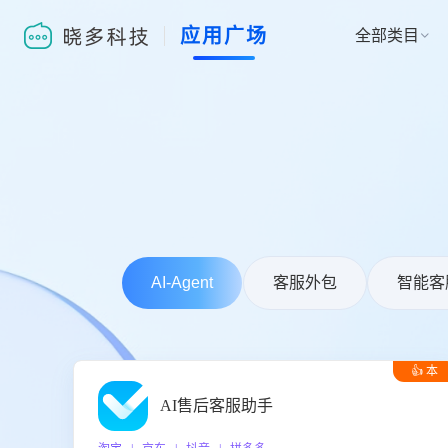
应用广场
全部类目

AI-Agent
客服外包
智能客
👍 本
周推荐
AI售后客服助手