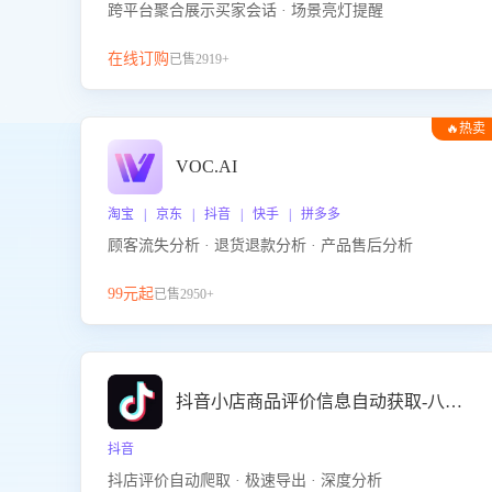
跨平台聚合展示买家会话 · 场景亮灯提醒
在线订购
已售2919+
🔥热卖
VOC.AI
淘宝 | 京东 | 抖音 | 快手 | 拼多多
顾客流失分析 · 退货退款分析 · 产品售后分析
99元起
已售2950+
抖音小店商品评价信息自动获取-八爪鱼
抖音
抖店评价自动爬取 · 极速导出 · 深度分析