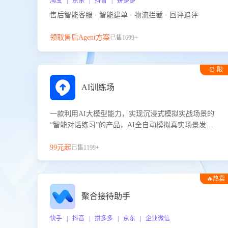
淘宝 | 京东 | 抖音 | 拼多多
售后智能客服 · 智能建单 · 物流拦截 · 回评追评
领取售后Agent方案
已售1699+
⏰ 限
时试用
AI训练场
一款利用AI大模型能力，实现沉浸式模拟实战场景的
“智能对话练习”的产品，AI全自动模拟真实场景发生
的对话，企业可以帮助员工提升客服接待技巧，持续
提升客服团队的销服能力。
99元起
已售1199+
🔥热卖
聚合接待助手
快手 | 抖音 | 拼多多 | 京东 | 企业微信