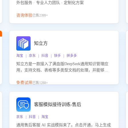
外包服务 · 专业人力团队 · 定制化方案
咨询体验
已售2399+
知立方
淘宝 | 京东 | 抖音 | 快手 | 拼多多
知立方是一款接入了满血版DeepSeek通用知识管理应
用，支持文档、表格等多类型文档的处理，并能够基
于满血版DeepSeek做知识应答。它能够为多种应用场
景提供强大的知识支持，帮助用户高效管理和利用知
免费试用
已售1288+
识资源。通过该产品，用户可以轻松实现文档的上
传、分类、检索，提升知识管理的智能化水平。
客服模拟接待训练-售后
京东 | 抖音 | 淘宝
通用售后客服 AI 实战模拟来了。点击开通，马上生成