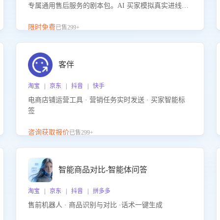
专属通用售后服务的剧本包。AI 买家模拟真实进线咨
询，带您的客服团队进行沉浸式训练，快速吃透功能
咨询等售后场景的应对要点，轻松提升服务能力。
限时免费
已售299+
客伴
淘宝 | 京东 | 抖音 | 快手
电商店铺运营工具 · 营销任务实时发送 · 买家智能标
签
咨询获取报价
已售299+
智能商品对比-智能体问答
淘宝 | 京东 | 抖音 | 拼多多
售前机器人 · 商品识别与对比 ·话术一键生成