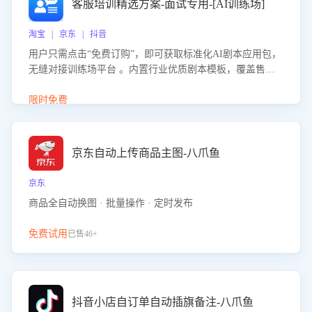
客服培训精选方案-面试专用-[AI训练场]
淘宝 | 京东 | 抖音
用户只需点击“免费订购”，即可获取标准化AI剧本应用包，
无缝对接训练场平台 。内置行业优质剧本模板，覆盖售前
咨询、售后处理等全场景，消除复杂部署流程，节省90%的
初始化时间，助力企业快速启动智能客服训练
限时免费
京东自动上传商品主图-八爪鱼
京东
商品全自动换图 · 批量操作 · 定时发布
免费试用
已售46+
抖音小店自订单自动插旗备注-八爪鱼