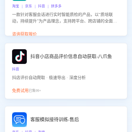
淘宝 | 京东 | 抖音 | 拼多多
一款针对客服会话进行实时智能质检的产品，以“质培联
动，持续提升”为产品理念，支持跨平台、跨店铺的全面、
实时、智能化质检，并根据质检结果形成质培联动，持续提
升客服团队的销服能力。
咨询获取报价
抖音小店商品评价信息自动获取-八爪鱼
抖音
抖店评价自动爬取 · 极速导出 · 深度分析
免费试用
已售99+
客服模拟接待训练-售后