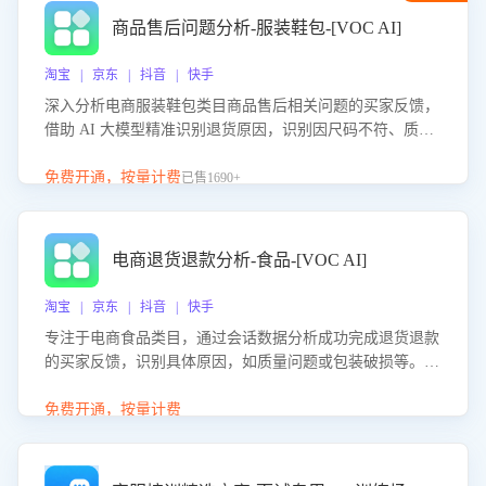
商品售后问题分析-服装鞋包-[VOC AI]
淘宝 | 京东 | 抖音 | 快手
深入分析电商服装鞋包类目商品售后相关问题的买家反馈，
借助 AI 大模型精准识别退货原因，识别因尺码不符、质量
问题等导致的退货原因，给出全方位优化产品与服务的建
议，助力商家优化产品或服务，实现销售额的显著提升。
免费开通，按量计费
已售1690+
电商退货退款分析-食品-[VOC AI]
淘宝 | 京东 | 抖音 | 快手
专注于电商食品类目，通过会话数据分析成功完成退货退款
的买家反馈，识别具体原因，如质量问题或包装破损等。结
合AI大模型，自动评估客服挽回效果，输出优化策略，助力
商家降低退款率，提升售后效率。
免费开通，按量计费