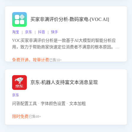
成效。系统可自动生成针对性改进策略，包括沟通话术优
化、流程规范及部门协同建议，从而提升客服团队舆情应对
能力，阻断差评扩散，维护品牌声誉，实现客户满意度的持
买家非满评价分析-数码家电-[VOC AI]
续提升。
淘宝 | 京东 | 抖音 | 快手
VOC买家非满评价分析是一款基于AI大模型的智能分析应
用，致力于帮助商家快速定位消费者不满意的根本原因。该
产品可自动识别非满评价中的关键问题，区别问题是否属于
客服原因或其它部门原因，明确责任归属，提供可落地的改
免费开通，按量计费
已售10+
进建议与策略方向。通过深入挖掘会话内容，商家可针对性
优化服务流程、提升客服质量，并协同相关部门推进体验整
改，有效提升客户满意度和店铺整体服务质量。
京东-机器人支持富文本消息呈现
京东
问答配置工具 · 字体颜色设置 · 文本加粗
限时免费
已售69+