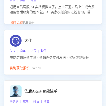
京东 | 抖音 | 淘宝
通用售后客服 AI 实战模拟来了。点击开通，马上生成专属
通用售后服务的剧本包。AI 买家模拟真实进线咨询，带您
的客服团队进行沉浸式训练，快速吃透功能咨询等售后场景
的应对要点，轻松提升服务能力。
限时免费
已售299+
客伴
淘宝 | 京东 | 抖音 | 快手
电商店铺运营工具 · 营销任务实时发送 · 买家智能标签
咨询获取报价
已售299+
售后Agent-智能建单
拼多多 | 京东 | 抖音 | 淘宝