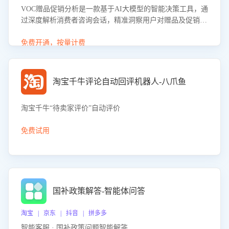
VOC赠品促销分析是一款基于AI大模型的智能决策工具，通
过深度解析消费者咨询会话，精准洞察用户对赠品及促销政
策的真实偏好与需求。该应用可识别高吸引力赠品和热门促
销诉求，帮助企业制定个性化赠品组合策略，优化资源投放
免费开通，按量计费
并淘汰低效赠品，在提升成交转化率的同时有效控制成本，
实现促销效果最大化。
淘宝千牛评论自动回评机器人-八爪鱼
淘宝千牛“待卖家评价”自动评价
免费试用
国补政策解答-智能体问答
淘宝 | 京东 | 抖音 | 拼多多
智能客服 · 国补政策问题智能解答