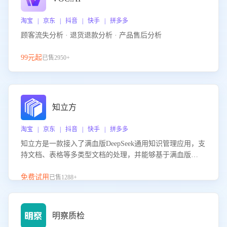
淘宝 | 京东 | 抖音 | 快手 | 拼多多
顾客流失分析 · 退货退款分析 · 产品售后分析
99元起
已售2950+
知立方
淘宝 | 京东 | 抖音 | 快手 | 拼多多
知立方是一款接入了满血版DeepSeek通用知识管理应用，支
持文档、表格等多类型文档的处理，并能够基于满血版
DeepSeek做知识应答。它能够为多种应用场景提供强大的知
识支持，帮助用户高效管理和利用知识资源。通过该产品，
免费试用
已售1288+
用户可以轻松实现文档的上传、分类、检索，提升知识管理
的智能化水平。
明察质检