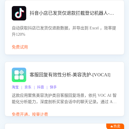
抖音小店已发货仅退款拦截登记机器人-八爪鱼
自动获取抖店已发货仅退款数据，并导出到 Excel ，效率提
升120%
免费试用
客服回复有效性分析-美容洗护-[VOCAI]
淘宝 | 京东 | 抖音 | 快手
这款应用聚焦美容洗护类目客服回复场景，依托 VOC AI 智
能化分析能力，深度剖析买家会话中的聊天记录。通过 AI
大模型精准定位客服在不同场景的理解与回应难点，评判解
答的有效性与完整性，输出针对性改进策略，助力商家快速
免费开通，按量计费
优化快捷话术，提升客服接待响应率与服务质量。
🔥热卖