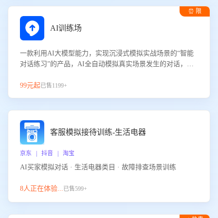
⏰ 限
时试用
AI训练场
一款利用AI大模型能力，实现沉浸式模拟实战场景的“智能
对话练习”的产品，AI全自动模拟真实场景发生的对话，企
业可以帮助员工提升客服接待技巧，持续提升客服团队的销
服能力。
99元起
已售1199+
客服模拟接待训练-生活电器
京东 | 抖音 | 淘宝
AI买家模拟对话 · 生活电器类目 · 故障排查场景训练
8人正在体验...
已售599+