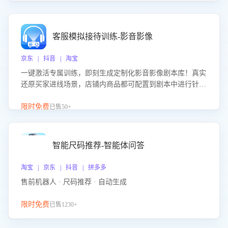
客服模拟接待训练-影音影像
京东 | 抖音 | 淘宝
一键激活专属训练，即刻生成定制化影音影像剧本库！真实
还原买家进线场景，店铺内商品都可配置到剧本中进行针对
性训练，加强商品知识解答能力，提升客服售前转化率。点
击 “立即开通”，快速获取影音影像类目剧本，一键开启客服
限时免费
已售50+
培训。
智能尺码推荐-智能体问答
淘宝 | 京东 | 抖音 | 拼多多
售前机器人 · 尺码推荐 · 自动生成
限时免费
已售1230+