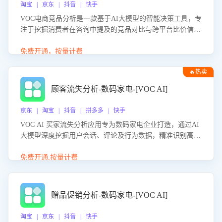
淘宝 | 京东 | 抖音 | 快手
VOC电商竞品分析是一款基于AI大模型的智能决策工具，专
注于挖掘消费者在咨询中提及的竞品对比与跨平台比价信
息。该应用能够精准识别被频繁对比的竞品品牌、咨询量、
商品信息，进行多维度交叉对比，并分析消费者的比价行
免费开通，按量计费
为。通过提供数据驱动的竞品洞察与差异化策略建议，帮助
🔥热卖
企业优化营销话术、突出产品与服务优势，有效提升咨询转
化率，避免陷入单纯价格竞争，实现精准扬长避短。
顾客流失分析-数码家电-[VOC AI]
京东 | 淘宝 | 抖音 | 拼多多 | 快手
VOC AI 买家流失分析应用专为数码家电企业打造，通过AI
大模型深度挖掘用户会话、评论及行为数据，精准识别高流
失风险客户，并定位流失原因：包括产品质量缺陷、售后响
应延迟、竞品价格冲击等。系统自动输出可落地的挽回策
免费开通,按量计费
略，迅速同步到店铺运营团队。
赠品促销分析-数码家电-[VOC AI]
淘宝 | 京东 | 抖音 | 快手