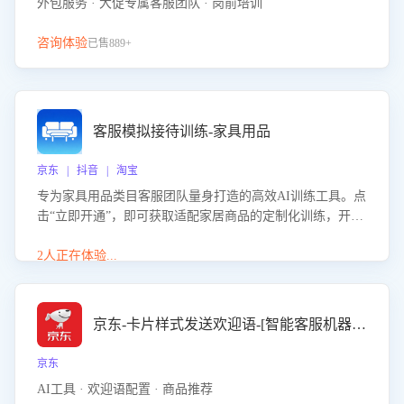
外包服务 · 大促专属客服团队 · 岗前培训
咨询体验
已售889+
客服模拟接待训练-家具用品
京东 | 抖音 | 淘宝
专为家具用品类目客服团队量身打造的高效AI训练工具。点
击“立即开通”，即可获取适配家居商品的定制化训练，开启
模拟真实客户对话的演练。针对性提升客服在家具用品功
能、尺寸参数咨询等高频场景下的专业应对能力。
2人正在体验...
京东-卡片样式发送欢迎语-[智能客服机器人]
京东
AI工具 · 欢迎语配置 · 商品推荐