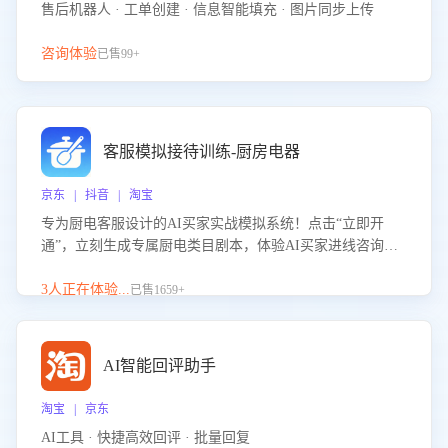
售后机器人 · 工单创建 · 信息智能填充 · 图片同步上传
咨询体验
已售99+
客服模拟接待训练-厨房电器
京东 | 抖音 | 淘宝
专为厨电客服设计的AI买家实战模拟系统！点击“立即开
通”，立刻生成专属厨电类目剧本，体验AI买家进线咨询真
实场景训练，快速掌握针对家用厨电商品的“功能咨询”等真
实场景应对技巧！
3人正在体验...
已售1659+
AI智能回评助手
淘宝 | 京东
AI工具 · 快捷高效回评 · 批量回复