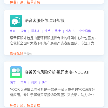
购买意向，深度洞察决策动因。同时全面评估客服团队政策
免费开通，按量计费
解读准确性与响应效率，定位服务薄弱环节，为企业提供数
据驱动的策略优化建议与培训支持，助力提升政策响应速
度、客服转化能力及销售业绩。
语音客服外包-星环智服
京东 | 抖音 | 拼多多 | 快手 | 淘宝 | 小红书 | 企业微信
语音客服外包是由星环智服提供专业的呼叫中心外包服务，
它依托全国10大线下职场布局和严选客服团队，专注于为企
业提供高效的语音呼叫解决方案。这项服务旨在通过专业的
客服团队和智能工具提升语音客服服务效率和质量，帮助企
咨询体验
已售99+
业实现降本增效。
客诉舆情风险分析-数码家电-[VOC AI]
淘宝 | 京东 | 抖音 | 快手
VOC客诉舆情风险分析是一款基于AI大模型的VOC深度分
析应用，专注于解析买家投诉及客服冲突会话，助力企业精
准防控舆情风险。该产品通过智能定位高风险会话、精准判
别客户情绪、归因争议根源，并客观评估客服应对合理性与
免费开通，按量计费