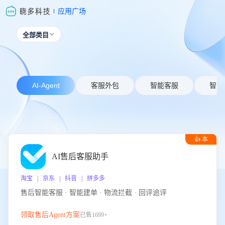
应用广场
全部类目

AI-Agent
客服外包
智能客服
智能
👍 本
周推荐
AI售后客服助手
淘宝 | 京东 | 抖音 | 拼多多
售后智能客服 · 智能建单 · 物流拦截 · 回评追评
领取售后Agent方案
已售1699+