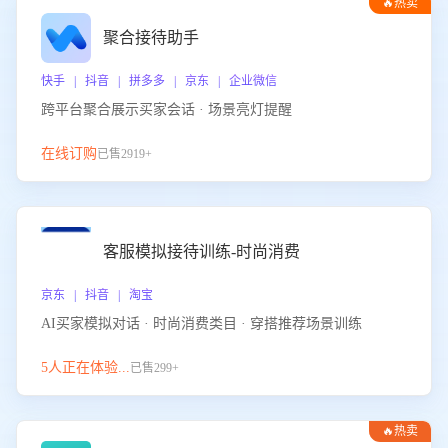
🔥热卖
聚合接待助手
快手 | 抖音 | 拼多多 | 京东 | 企业微信
跨平台聚合展示买家会话 · 场景亮灯提醒
在线订购
已售2919+
客服模拟接待训练-时尚消费
京东 | 抖音 | 淘宝
AI买家模拟对话 · 时尚消费类目 · 穿搭推荐场景训练
5人正在体验...
已售299+
🔥热卖