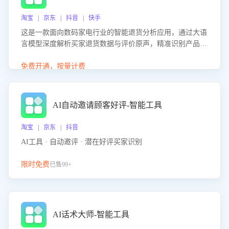
淘宝 | 京东 | 抖音 | 快手
这是一款面向数码家电行业的智能退货分析应用，通过大语
言模型深度解析买家退货数据与评价原声，精准识别产品质
量、描述不符、物流破损等核心退货原因，并输出可落地的
改进建议，通过挖掘用户痛点驱动产品迭代，从根本上降低
免费开通，按量计费
退货率，进而降低因技术差异或服务疏漏导致的退款率。
AI自动邀请顾客好评-智能工具
淘宝 | 京东 | 抖音
AI工具 · 自动邀评 · 潜在好评买家识别
限时免费
已售99+
AI话术大师-智能工具