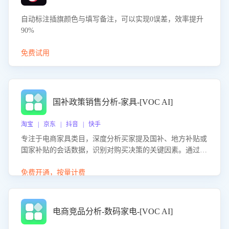
自动标注插旗颜色与填写备注，可以实现0误差，效率提升
90%
免费试用
国补政策销售分析-家具-[VOC AI]
淘宝 | 京东 | 抖音 | 快手
专注于电商家具类目，深度分析买家提及国补、地方补贴或
国家补贴的会话数据，识别对购买决策的关键因素。通过AI
大模型评估客服在政策宣传、回应及互动中的表现，生成优
化策略，助力商家利用国补政策提升GMV。
免费开通，按量计费
电商竞品分析-数码家电-[VOC AI]