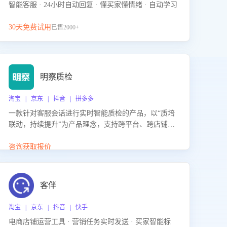
智能客服 · 24小时自动回复 · 懂买家懂情绪 · 自动学习
30天免费试用
已售2000+
明察质检
淘宝 | 京东 | 抖音 | 拼多多
一款针对客服会话进行实时智能质检的产品，以“质培
联动，持续提升”为产品理念，支持跨平台、跨店铺的
全面、实时、智能化质检，并根据质检结果形成质培
联动，持续提升客服团队的销服能力。
咨询获取报价
客伴
淘宝 | 京东 | 抖音 | 快手
电商店铺运营工具 · 营销任务实时发送 · 买家智能标