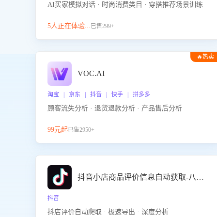
AI买家模拟对话 · 时尚消费类目 · 穿搭推荐场景训练
5人正在体验...
已售299+
🔥热卖
VOC.AI
淘宝 | 京东 | 抖音 | 快手 | 拼多多
顾客流失分析 · 退货退款分析 · 产品售后分析
99元起
已售2950+
抖音小店商品评价信息自动获取-八爪鱼
抖音
抖店评价自动爬取 · 极速导出 · 深度分析