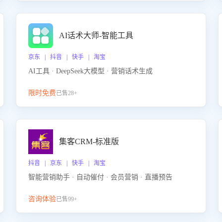
AI话术大师-智能工具
京东 | 抖音 | 快手 | 淘宝
AI工具 · DeepSeek大模型 · 营销话术生成
限时免费
已售28+
集客CRM-标准版
抖音 | 京东 | 快手 | 淘宝
智能营销助手 · 自动催付 · 会员营销 · 直播预告
咨询体验
已售99+