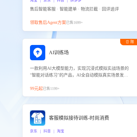
淘宝 | 京东 | 抖音 | 拼多多
售后智能客服 · 智能建单 · 物流拦截 · 回评追评
领取售后Agent方案
已售1699+
⏰ 限
时试用
AI训练场
一款利用AI大模型能力，实现沉浸式模拟实战场景的
“智能对话练习”的产品，AI全自动模拟真实场景发生
的对话，企业可以帮助员工提升客服接待技巧，持续
提升客服团队的销服能力。
99元起
已售1199+
客服模拟接待训练-时尚消费
京东 | 抖音 | 淘宝