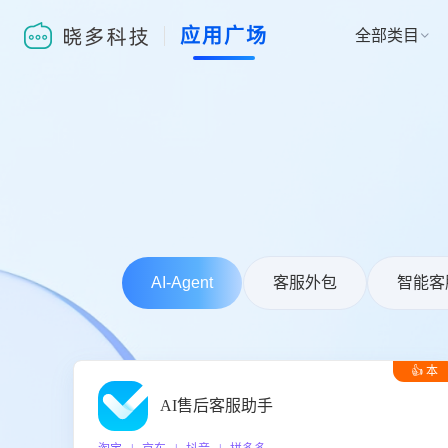
应用广场
全部类目

AI-Agent
客服外包
智能客
👍 本
周推荐
AI售后客服助手