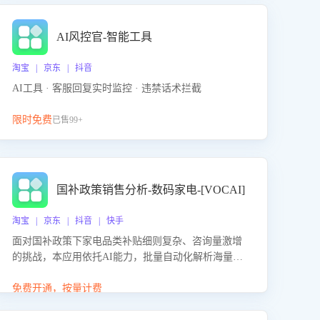
AI风控官-智能工具
淘宝 | 京东 | 抖音
AI工具 · 客服回复实时监控 · 违禁话术拦截
限时免费
已售99+
国补政策销售分析-数码家电-[VOCAI]
淘宝 | 京东 | 抖音 | 快手
面对国补政策下家电品类补贴细则复杂、咨询量激增
的挑战，本应用依托AI能力，批量自动化解析海量客
户会话，精准识别消费者对能以旧换新、补贴额度等
政策的关注焦点与购买意向，深度洞察决策动因。同
免费开通，按量计费
时全面评估客服团队政策解读准确性与响应效率，定
位服务薄弱环节，为企业提供数据驱动的策略优化建