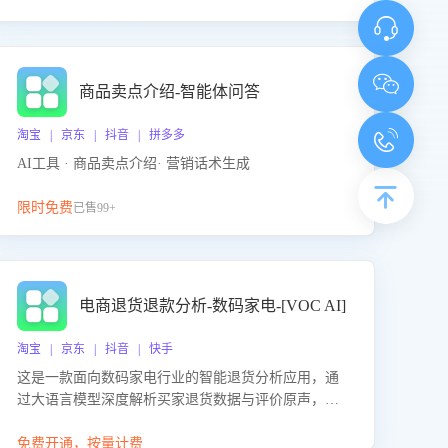
商品卖点介绍-智能体问答
淘宝 | 京东 | 抖音 | 拼多多
AI工具 · 商品卖点介绍· 营销话术生成
限时免费
已售99+
电商退货退款分析-数码家电-[VOC AI]
淘宝 | 京东 | 抖音 | 快手
这是一款面向数码家电行业的智能退货分析应用，通
过大语言模型深度解析买家退货数据与评价原声，精
准识别产品质量、描述不符、物流破损等核心退货原
因，并输出可落地的改进建议，通过挖掘用户痛点驱
免费开通，按量计费