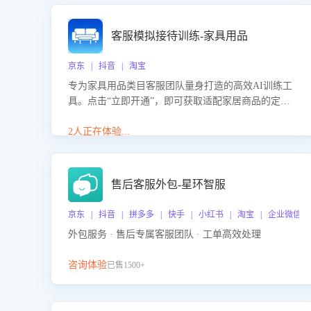
客服模拟接待训练-家具用品
京东 | 抖音 | 淘宝
专为家具用品类目客服团队量身打造的高效AI训练工
具。点击“立即开通”，即可获取适配家居商品的定制
化训练，开启模拟真实客户对话的演练。针对性提升
客服在家具用品功能、尺寸参数咨询等高频场景下的
2人正在体验...
专业应对能力。
售后客服外包-星环智服
京东 | 抖音 | 拼多多 | 快手 | 小红书 | 淘宝 | 企业微信
外包服务 · 售后专属客服团队 · 工单高效处理
咨询体验
已售1500+