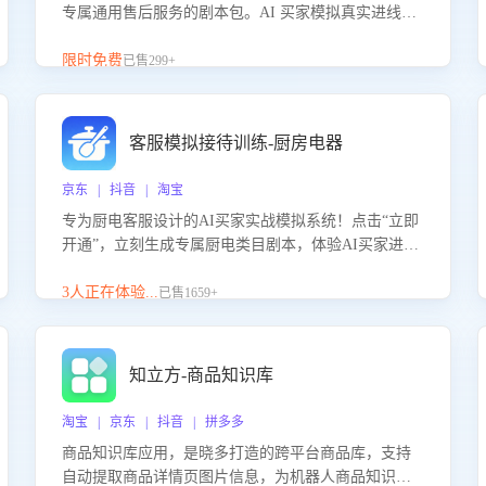
专属通用售后服务的剧本包。AI 买家模拟真实进线咨
询，带您的客服团队进行沉浸式训练，快速吃透功能
咨询等售后场景的应对要点，轻松提升服务能力。
限时免费
已售299+
客服模拟接待训练-厨房电器
京东 | 抖音 | 淘宝
专为厨电客服设计的AI买家实战模拟系统！点击“立即
开通”，立刻生成专属厨电类目剧本，体验AI买家进线
咨询真实场景训练，快速掌握针对家用厨电商品的“功
能咨询”等真实场景应对技巧！
3人正在体验...
已售1659+
知立方-商品知识库
淘宝 | 京东 | 抖音 | 拼多多
商品知识库应用，是晓多打造的跨平台商品库，支持
自动提取商品详情页图片信息，为机器人商品知识问