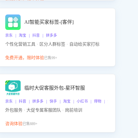
动产品迭代，从根本上降低退货率，进而降低因技术
差异或服务疏漏导致的退款率。
AI智能买家标签-[客伴]
京东 | 淘宝 | 抖音 | 拼多多
个性化营销工具 · 区分人群标签 · 自动给买家打标
免费开通，限时体验
已售99+
临时大促客服外包-星环智服
京东 | 抖音 | 拼多多 | 快手 | 淘宝 | 小红书 | 得物 | 企业微信
外包服务 · 大促专属客服团队 · 岗前培训
咨询体验
已售889+