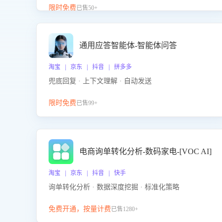
升客服售前转化率。点击 “立即开通”，快速获取影音
限时免费
已售50+
影像类目剧本，一键开启客服培训。
通用应答智能体-智能体问答
淘宝 | 京东 | 抖音 | 拼多多
兜底回复 · 上下文理解 · 自动发送
限时免费
已售99+
电商询单转化分析-数码家电-[VOC AI]
淘宝 | 京东 | 抖音 | 快手
询单转化分析 · 数据深度挖掘 · 标准化策略
免费开通，按量计费
已售1280+