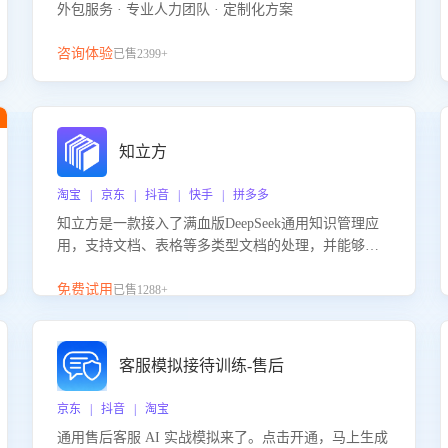
外包服务 · 专业人力团队 · 定制化方案
咨询体验
已售2399+
知立方
淘宝 | 京东 | 抖音 | 快手 | 拼多多
知立方是一款接入了满血版DeepSeek通用知识管理应
用，支持文档、表格等多类型文档的处理，并能够基
于满血版DeepSeek做知识应答。它能够为多种应用场
景提供强大的知识支持，帮助用户高效管理和利用知
免费试用
已售1288+
识资源。通过该产品，用户可以轻松实现文档的上
传、分类、检索，提升知识管理的智能化水平。
客服模拟接待训练-售后
京东 | 抖音 | 淘宝
通用售后客服 AI 实战模拟来了。点击开通，马上生成