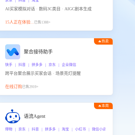
京东 | 抖音 | 淘宝
AI买家模拟对话 · 数码3C类目 · AIGC剧本生成
15人正在体验...
已售1388+
🔥热卖
聚合接待助手
快手 | 抖音 | 拼多多 | 京东 | 企业微信
跨平台聚合展示买家会话 · 场景亮灯提醒
在线订购
已售2919+
🔥本周
热门
语流Agent
 企业微信
得物 | 京东 | 抖音 | 拼多多 | 淘宝 | 小红书 | 微信小店 | 快手 | 唯品